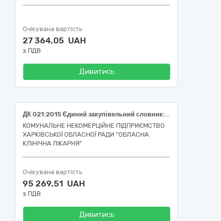
Очікувана вартість
27 364,05 UAH
з ПДВ
Дивитись
ДК 021:2015 Єдиний закупівельний словник: 33600000-6 Фармацевтична продукція (Метилдопа таблетки по 250 мг, Фенілефрину розчин для ін'єкцій, 10 мг/мл по 1 мл, Допамін концентрат для приготування розчину для інфузій 40 мг/мл, по 5 мл в ампулі)
КОМУНАЛЬНЕ НЕКОМЕРЦІЙНЕ ПІДПРИЄМСТВО
ХАРКІВСЬКОЇ ОБЛАСНОЇ РАДИ "ОБЛАСНА
КЛІНІЧНА ЛІКАРНЯ"
Очікувана вартість
95 269,51 UAH
з ПДВ
Дивитись