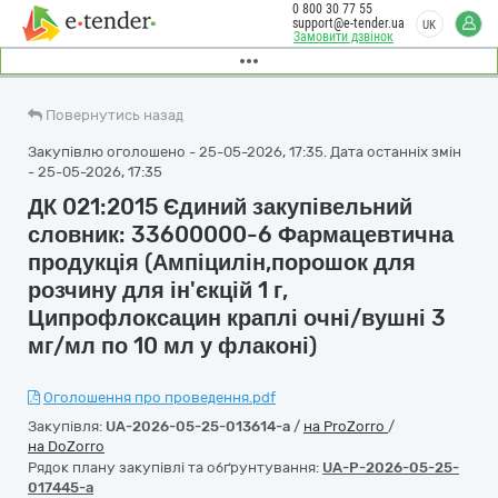
0 800 30 77 55
support@e-tender.ua
UK
Замовити дзвінок
Повернутись назад
Закупівлю оголошено - 25-05-2026, 17:35. Дата останніх змін
- 25-05-2026, 17:35
ДК 021:2015 Єдиний закупівельний
словник: 33600000-6 Фармацевтична
продукція (Ампіцилін,порошок для
розчину для ін'єкцій 1 г,
Ципрофлоксацин краплі очні/вушні 3
мг/мл по 10 мл у флаконі)
Оголошення про проведення.pdf
Закупівля:
UA-2026-05-25-013614-a
/
на ProZorro
/
на DoZorro
Рядок плану закупівлі та обґрунтування:
UA-P-2026-05-25-
017445-a