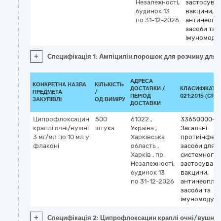
Незалежності,
застосуван
будинок 13
вакцини,
по 31-12-2026
антинеопл
засоби та
імуномоду
+
Специфікація 1: Ампіцилін,порошок для розчину для ін
АДРЕСА
КОНКРЕТНА НАЗВА
КІЛЬКІСТЬ
ДОСТАВКИ /
КЛАСИФІКАТО
ПРЕДМЕТА
/
ПЕРІОД
021:2015 (CPV)
ЗАКУПІВЛІ
ОД.ВИМІРУ
ДОСТАВКИ
Ципрофлоксацин
500
61022
,
33650000-1
краплі очні/вушні
штука
Україна
,
Загальні
3 мг/мл по 10 мл у
Харківська
протиінфекц
флаконі
область
,
засоби для
Харків
,
пр.
системного
Незалежності,
застосуванн
будинок 13
вакцини,
по 31-12-2026
антинеоплас
засоби та
імуномодул
+
Специфікація 2: Ципрофлоксацин краплі очні/вушні 3