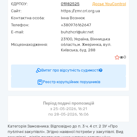
ЄДРПОУ:
01982525
Досьє YouControl
Сайт:
https://zmr.crl.org.ua
Контактна особа:
Інна Вознюк
Телефон:
+380976162647
E-mail:
buhzhcrl@ukr.net
23100,
Україна
,
Вінницька
Місцезнаходження:
область,
м. Жмеринка,
вул.
Київська, буд. 288
0
Витяг про відсутність судимості
Реєстр корупційних порушників
Період подачі пропозицій
з 25-05-2026, 16:21
по 28-05-2026, 16:06
Категорія Замовника: Відповідно до п. 3 ч. 4 ст. 2 ЗУ «Про
публічні закупівлі». Згідно наявної потреби у закупівлі. Вид