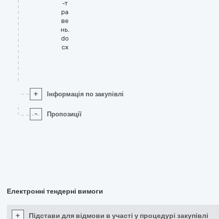
-т
ра
ве
нь.
do
cx
+
Інформація по закупівлі
-
Пропозиції
Електронні тендерні вимоги
+
Підстави для відмови в участі у процедурі закупівлі