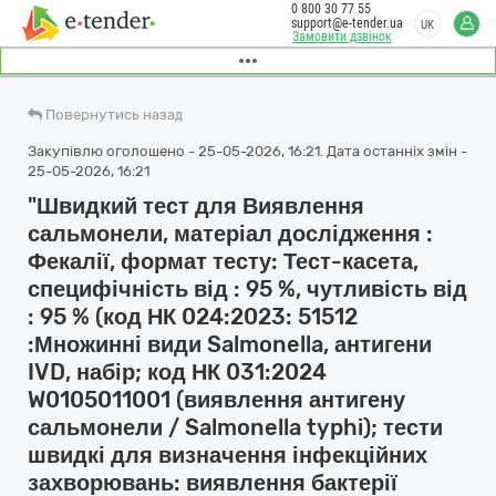
0 800 30 77 55
support@e-tender.ua
UK
Замовити дзвінок
Повернутись назад
Закупівлю оголошено - 25-05-2026, 16:21. Дата останніх змін -
25-05-2026, 16:21
"Швидкий тест для Виявлення
сальмонели, матеріал дослідження :
Фекалії, формат тесту: Тест-касета,
специфічність від : 95 %, чутливість від
: 95 % (код НК 024:2023: 51512
:Множинні види Salmonella, антигени
IVD, набір; код НК 031:2024
W0105011001 (виявлення антигену
сальмонели / Salmonella typhi); тести
швидкі для визначення інфекційних
захворювань: виявлення бактерії