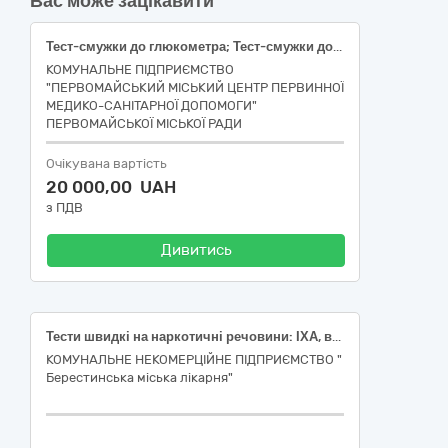
Вас може зацікавити
Тест-смужки до глюкометра; Тест-смужки до глюкометра; Тест-смужки до глюкометра; Тест-смужки до глюкометра
КОМУНАЛЬНЕ ПІДПРИЄМСТВО
"ПЕРВОМАЙСЬКИЙ МІСЬКИЙ ЦЕНТР ПЕРВИННОЇ
МЕДИКО-САНІТАРНОЇ ДОПОМОГИ"
ПЕРВОМАЙСЬКОЇ МІСЬКОЇ РАДИ
Очікувана вартість
20 000,00 UAH
з ПДВ
Дивитись
Тести швидкі на наркотичні речовини: ІХА, визначення THC50, AMP500, MDMA500, BZO300, MOP300, MTD300, MET500, COC300, BAR300, PCP25, матеріал — сеча, чутливість від 90%, специфічність від 90%; Тести швидкі для визначення інфекційних захворювань
КОМУНАЛЬНЕ НЕКОМЕРЦІЙНЕ ПІДПРИЄМСТВО "
Берестинська міська лікарня"