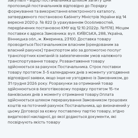
закупівлі - відбір постачальника шляхом запиту ціни
пропозицій постачальників відповідно до Порядку
формування та використання електронного каталогу,
затвердженого постановою Кабінету Міністрів України від 14
вересня 2020 р. № 822 (з урахуванням Особливостей,
передбачених постановою КМУ від 12.10.2022р. №1178). Місцем
поставки є адреса Замовника: вул. КИЇВСЬКА, 288, Україна,
Вінницька обл., м. Жмеринка, 23100. Доставка товару
проводиться Постачальником власним (орендованим за
власний рахунок) транспортом або за допомогою послуг
транспортних компаній із забезпеченням умов належного
транспортування товару. Розвантаження товару
здійснюється за рахунок Постачальника. Строк поставки
товару протягом 3-5 календарних днів з моменту узгодження
відповідної заявки, якщо інше не узгоджено із Замовником, до
31 грудня 2026 року. Розрахунки за отриманий товар
здійснюються в безготівковому порядку протягом 15-ти
банківських днів з моменту отримання товару.Оплата
здійснюється шляхом перерахування Замовником грошових
коштів на поточний рахунок Постачальника, що визначений у
цьому Договорі за кожну поставлену партію товару, згідно
видаткової накладної, до якої додаються документи, які
посвідчують якість товару