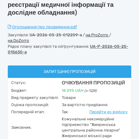
реєстрації медичної інформації та
дослідне обладнання)
Оголошення про проведення.pdf
Закупівля:
UA-2026-05-25-012209-a
/
на ProZorro
/
на DoZorro
Рядок плану закупівлі та обґрунтування:
UA-P-2026-05-25-
015630-a
ЗАПИТ (ЦІНИ) ПРОПОЗИЦІЙ
ОЧІКУВАННЯ ПРОПОЗИЦІЙ
Статус:
Бюджет:
14 295
UAH
(з ПДВ)
Вид предмету закупівлі:
Товари
Оцінка пропозицій:
За вартістю придбання
Попередній етап:
Так
Перейти до відбору
Комунальне некомерційне
підприємство "Жмеринська
Замовник:
центральна районна лікарня"
Жмеринської міської ради