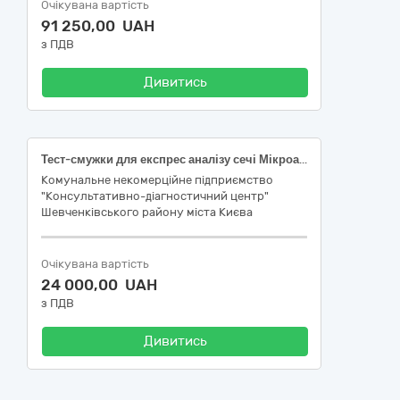
Очікувана вартість
91 250,00 UAH
з ПДВ
Дивитись
Тест-смужки для експрес аналізу сечі Мікроальбуфан Лаура (код за НК 024:2023: 54514 Численні аналіти сечі IVD (діагностика in vitro), набір, колориметрична тест-смужка, експрес-аналіз; код за НК 031:2024: W0102160101 АЛЬБУМІН ВКЛ. УАЛЬБУМІН, ШВИДКІ ТЕСТИ І ТЕСТИ НА МІСЦІ)
Комунальне некомерційне підприємство
"Консультативно-діагностичний центр"
Шевченківського району міста Києва
Очікувана вартість
24 000,00 UAH
з ПДВ
Дивитись