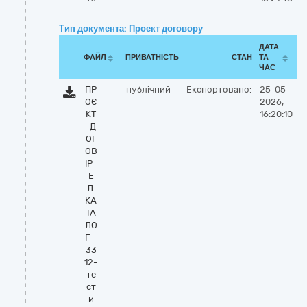
Тип документа: Проект договору
ДАТА
ФАЙЛ
ПРИВАТНІСТЬ
СТАН
ТА
ЧАС
ПР
публічний
Експортовано:
25-05-
ОЄ
2026,
КТ
16:20:10
-Д
ОГ
ОВ
ІР-
Е
Л.
КА
ТА
ЛО
Г –
33
12-
те
ст
и