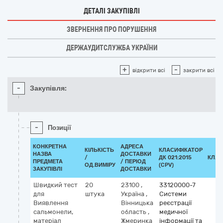
ДЕТАЛІ ЗАКУПІВЛІ
ЗВЕРНЕННЯ ПРО ПОРУШЕННЯ
ДЕРЖАУДИТСЛУЖБА УКРАЇНИ
+
-
відкрити всі
закрити всі
-
Закупівля:
-
Позиції
КОНКРЕТНА
АДРЕСА
КІЛЬКІСТЬ
КЛАСИФІКАТОР
НАЗВА
ДОСТАВКИ
/
ДК 021:2015
КЛАС
ПРЕДМЕТА
/ ПЕРІОД
ОД.ВИМІРУ
(CPV)
ЗАКУПІВЛІ
ДОСТАВКИ
Швидкий тест
20
23100
,
33120000-7
для
штука
Україна
,
Системи
Виявлення
Вінницька
реєстрації
сальмонели,
область
,
медичної
матеріал
Жмеринка
інформації та