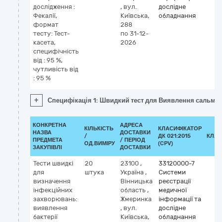
дослідження :
,
вул.
дослідне
Фекалії,
Київська,
обладнання
формат
288
тесту: Тест-
по 31-12-
касета,
2026
специфічність
від : 95 %,
чутливість від
: 95 %
+
Специфікація 1: Швидкий тест для Виявлення сальмонели
КОНКРЕТНА
АДРЕСА
КІЛЬКІСТЬ
КЛАСИФІКАТОР
НАЗВА
ДОСТАВКИ
/
ДК 021:2015
КЛАС
ПРЕДМЕТА
/ ПЕРІОД
ОД.ВИМІРУ
(CPV)
ЗАКУПІВЛІ
ДОСТАВКИ
Тести швидкі
20
23100
,
33120000-7
для
штука
Україна
,
Системи
визначення
Вінницька
реєстрації
інфекційних
область
,
медичної
захворювань:
Жмеринка
інформації та
виявлення
,
вул.
дослідне
бактерії
Київська,
обладнання