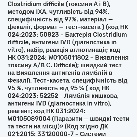
Clostridium difficile (токсини A і B),
методом ІХА, чутливість від 94%,
специфічність від 97%, матеріал —
фекалії, формат — тест-касета ) (код НК
024:2023: 50823 - Бактерія Clostridium
difficile, антигени IVD (діагностика in
vitro), набір, реакція аглютинації; код
НК 031:2024: W0105011802 – Виявлення
токсину А/В C. Difficile); швидкий тест
на Виявлення антигенів лямблій в
Фекалії, Тест-касета, специфічність від
95 %, чутливість від 95 % ( код НК
024:2023: 52252 - Лямблія кишкова,
антигени IVD (діагностика in vitro),
реагент; код НК 031:2024:
W0105089004 (Паразити — швидкі тести
та тести на місці)» (Код згідно ДК
021:2015: 33120000-7 - Системи