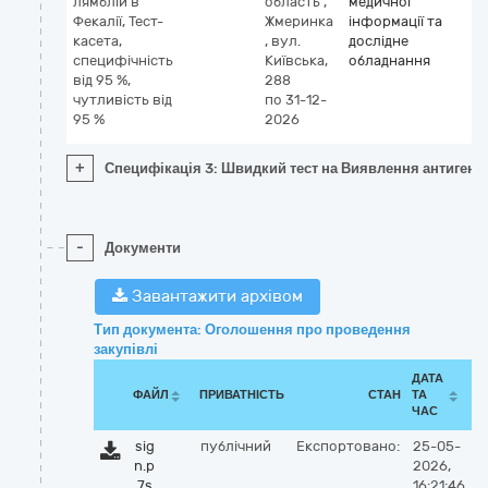
лямблій в
область
,
медичної
Фекалії, Тест-
Жмеринка
інформації та
касета,
,
вул.
дослідне
специфічність
Київська,
обладнання
від 95 %,
288
чутливість від
по 31-12-
95 %
2026
+
Специфікація 3: Швидкий тест на Виявлення антигенів л
-
Документи
Завантажити архівом
Тип документа: Оголошення про проведення
закупівлі
ДАТА
ФАЙЛ
ПРИВАТНІСТЬ
СТАН
ТА
ЧАС
sig
публічний
Експортовано:
25-05-
n.p
2026,
7s
16:21:46