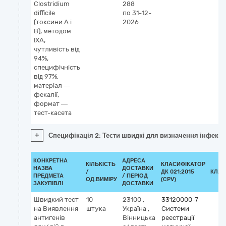
Clostridium
288
difficile
по 31-12-
(токсини A і
2026
B), методом
ІХА,
чутливість від
94%,
специфічність
від 97%,
матеріал —
фекалії,
формат —
тест-касета
+
Специфікація 2: Тести швидкі для визначення інфекційн
КОНКРЕТНА
АДРЕСА
КІЛЬКІСТЬ
КЛАСИФІКАТОР
НАЗВА
ДОСТАВКИ
/
ДК 021:2015
КЛАС
ПРЕДМЕТА
/ ПЕРІОД
ОД.ВИМІРУ
(CPV)
ЗАКУПІВЛІ
ДОСТАВКИ
Швидкий тест
10
23100
,
33120000-7
на Виявлення
штука
Україна
,
Системи
антигенів
Вінницька
реєстрації