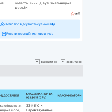
ня:
область,
Вінниця,
вул. Хмельницьке
шосе,84
0
Витяг про відсутність судимості
Реєстр корупційних порушників
+
-
відкрити всі
закрити всі
КЛАСИФІКАТОР ДК
ОД ДОСТАВКИ
КЛАСИФІКАТОРИ
021:2015 (CPV)
ка область
,
м.
33141110-4
ницьке шосе,
Перев’язувальні