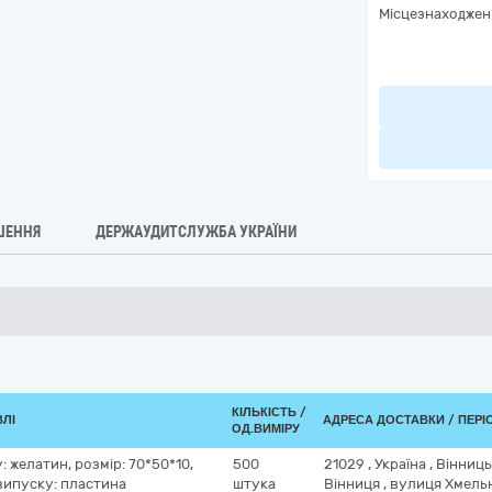
Місцезнаходжен
ШЕННЯ
ДЕРЖАУДИТСЛУЖБА УКРАЇНИ
КІЛЬКІСТЬ /
ВЛІ
АДРЕСА ДОСТАВКИ / ПЕРІ
ОД.ВИМІРУ
: желатин, розмір: 70*50*10,
500
21029
,
Україна
,
Вінниць
випуску: пластина
штука
Вінниця
,
вулиця Хмель