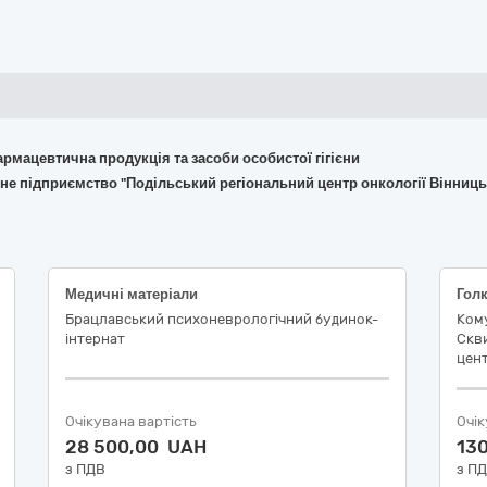
армацевтична продукція та засоби особистої гігієни
не підприємство "Подільський регіональний центр онкології Вінниць
Медичні матеріали
Брацлавський психоневрологічний будинок-
Ком
інтернат
Скви
цент
Очікувана вартість
Очік
28 500,00 UAH
13
з ПДВ
з П