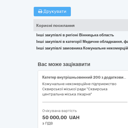
Друкувати
Корисні посилання
Інші закупівлі в регіоні Вінницька область
Інші закупівлі в категорії Медичне обладнання, ф
Інші закупівлі замовника Комунальне некомерцій
Вас може зацікавити
Катетер внутрішньовенний 20G з додатковим ін`єкційним портом, довжина катетера 32 мм, відкритого типу, без захисного механізму голки, без подовжувача, з рентгенкотрастною смужкою; Катетер внутрішньовенний 22G з додатковим ін`єкційним портом, довжина катетера 25 мм, відкритого типу, без захисного механізму голки, без подовжувача, з рентгенкотрастною смужкою; Катетер внутрішньовенний 24G з додатковим ін`єкційним портом, довжина катетера 19 мм, відкритого типу, без захисного механізму голки, без подовжувача, з рентгенкотрастною смужкою; Катетер внутрішньовенний 26G з додатковим ін`єкційним портом, довжина катетера 19 мм, відкритого типу, без захисного механізму голки, без подовжувача, з рентгенкотрастною смужкою, кольорове докування; Рукавички медичні оглядові: нестерильні, матеріал виготовлення: латекс, з пудрою, розмір (ДСТУ EN 455-2:2015): L; Рукавички медичні оглядові: нестерильні, матеріал виготовлення: латекс, з пудрою, розмір (ДСТУ EN 455-2:2015): M; Рукавички медичні оглядові: нестерильні, матеріал виготовлення: латекс, з пудрою, розмір (ДСТУ EN 455-2:2015): S
Комунальне некомерційне підприємство
Сквирської міської ради "Сквирська
центральна міська лікарня"
Очікувана вартість
50 000,00 UAH
з ПДВ