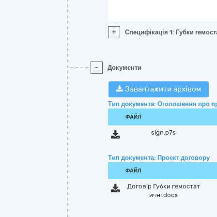
+
Специфікація 1: Губки гемост
-
Документи
Завантажити архівом
Тип документа: Оголошення про п
ФАЙЛ
sign.p7s
Тип документа: Проект договору
ФАЙЛ
Договір Губки гемостат
ичні.docx