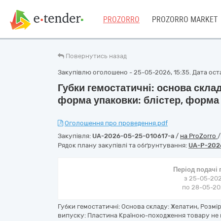
PROZORRO
PROZORRO MARKET
Повернутись назад
Закупівлю оголошено - 25-05-2026, 15:35. Дата оста
Губки гемостатичні: основа склад
форма упаковки: блістер, форма
Оголошення про проведення.pdf
Закупівля:
UA-2026-05-25-010617-a
/
на ProZorro
Рядок плану закупівлі та обґрунтування:
UA-P-202
Період подачі
з 25-05-202
по 28-05-202
Губки гемостатичні: Основа складу: Желатин, Розмір
випуску: Пластина Країною-походження товару не 