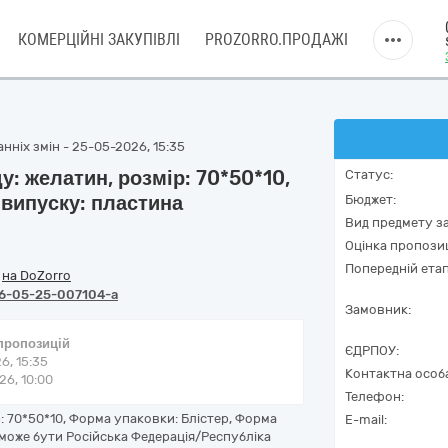
КОМЕРЦІЙНІ ЗАКУПІВЛІ
PROZORRO.ПРОДАЖІ
нніх змін - 25-05-2026, 15:35
у: желатин, розмір: 70*50*10,
Статус:
 випуску: пластина
Бюджет:
Вид предмету за
Оцінка пропозиц
Попередній етап
/
на DoZorro
6-05-25-007104-a
Замовник:
 пропозицій
ЄДРПОУ:
6, 15:35
Контактна особ
6, 10:00
Телефон:
: 70*50*10, Форма упаковки: Блістер, Форма
E-mail:
може бути Російська Федерація/Республіка