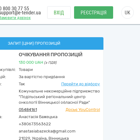
0 800 30 77 55
support@e-tender.ua
ВХІД
РЕЄСТРАЦІЯ
UK
Замовити дзвінок
ЗАПИТ (ЦІНИ) ПРОПОЗИЦІЙ
ОЧІКУВАННЯ ПРОПОЗИЦІЙ
130 000
UAH
(з ПДВ)
купівлі:
Товари
ій:
За вартістю придбання
:
Так
Перейти до відбору
Комунальне некомерційне підприємство
"Подільський регіональний центр
онкології Вінницької обласної Ради"
05484161
Досьє YouControl
а:
Анастасія Бажецька
+380673563622
anastasiabazecka@gmail.com
21029,
Україна
,
Вінницька