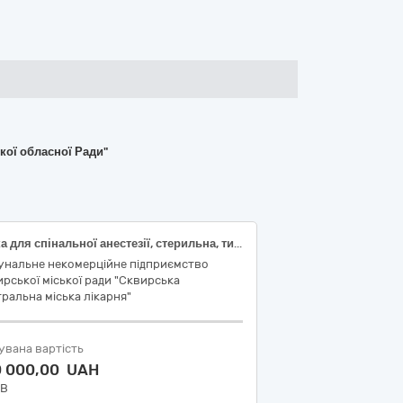
кої обласної Ради"
Голка для спінальної анестезії, стерильна, тип вістря голки Квінке, розмір 22G, довжина голки 40 мм, діаметр голки 0,7 мм, без провідникової голки, тип з`єднання Luer Lock; Шприц ін'єкційний, 3-х компонент., одноразовий, стерильний, 2 мл, одна голка в комплекті; Шприц ін'єкційний, 3-х компонент., одноразовий, стерильний, 5 мл, одна голка в комплекті; Шприц ін'єкційний, 3-х компонент., одноразовий, стерильний, 10 мл, одна голка в комплекті; Шприц ін'єкційний, 3-х компонент., одноразовий, стерильний, 20мл, одна голка в комплекті; Система ПР (інфузійна), регулятор швидкості потоку, металева з’єднувальна голка, конектор Luer Loсk, ін'єкційна голка 21G
унальне некомерційне підприємство
рської міської ради "Сквирська
ральна міська лікарня"
увана вартість
0 000,00 UAH
ДВ