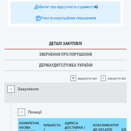
Витяг про відсутність судимості
Реєстр корупційних порушників
ДЕТАЛІ ЗАКУПІВЛІ
ЗВЕРНЕННЯ ПРО ПОРУШЕННЯ
ДЕРЖАУДИТСЛУЖБА УКРАЇНИ
+
-
відкрити всі
закрити всі
-
Закупівля:
-
Позиції
КОНКРЕТНА
АДРЕСА
КІЛЬКІСТЬ
КЛАСИФІКАТОР
НАЗВА
ДОСТАВКИ /
/
ДК 021:2015
КЛАС