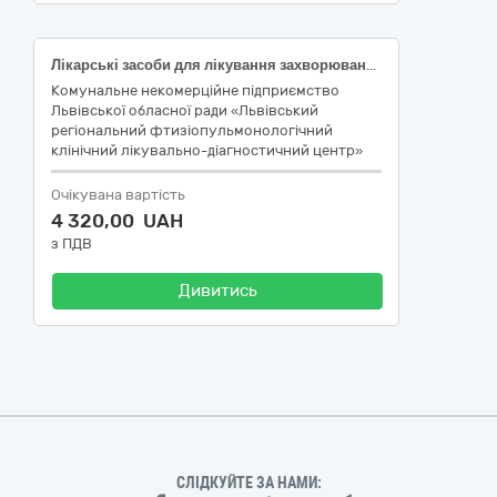
Лікарські засоби для лікування захворювань сечостатевої системи та гормони
Комунальне некомерційне підприємство
Львівської обласної ради «Львівський
регіональний фтизіопульмонологічний
клінічний лікувально-діагностичний центр»
Очікувана вартість
4 320,00 UAH
з ПДВ
Дивитись
СЛІДКУЙТЕ ЗА НАМИ: