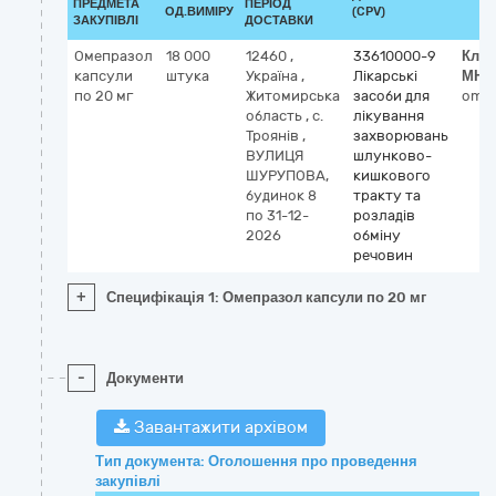
ПРЕДМЕТА
ПЕРІОД
ОД.ВИМІРУ
(CPV)
ЗАКУПІВЛІ
ДОСТАВКИ
Омепразол
18 000
12460
,
33610000-9
Клас
капсули
штука
Україна
,
Лікарські
МНН
по 20 мг
Житомирська
засоби для
omep
область
,
с.
лікування
Троянів
,
захворювань
ВУЛИЦЯ
шлунково-
ШУРУПОВА,
кишкового
будинок 8
тракту та
по 31-12-
розладів
2026
обміну
речовин
+
Специфікація 1: Омепразол капсули по 20 мг
-
Документи
Завантажити архівом
Тип документа: Оголошення про проведення
закупівлі