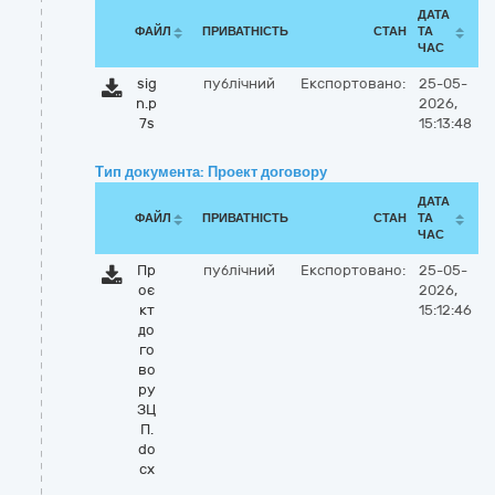
ДАТА
ФАЙЛ
ПРИВАТНІСТЬ
СТАН
ТА
ЧАС
sig
публічний
Експортовано:
25-05-
n.p
2026,
7s
15:13:48
Тип документа: Проект договору
ДАТА
ФАЙЛ
ПРИВАТНІСТЬ
СТАН
ТА
ЧАС
Пр
публічний
Експортовано:
25-05-
оє
2026,
кт
15:12:46
до
го
во
ру
ЗЦ
П.
do
cx