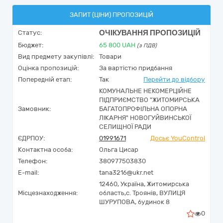
ЗАПИТ (ЦІНИ) ПРОПОЗИЦІЙ
ОЧІКУВАННЯ ПРОПОЗИЦІЙ
Статус:
Бюджет:
65 800
UAH
(з ПДВ)
Вид предмету закупівлі:
Товари
Оцінка пропозицій:
За вартістю придбання
Попередній етап:
Так
Перейти до відбору
КОМУНАЛЬНЕ НЕКОМЕРЦІЙНЕ
ПІДПРИЄМСТВО "ЖИТОМИРСЬКА
Замовник:
БАГАТОПРОФІЛЬНА ОПОРНА
ЛІКАРНЯ" НОВОГУЙВИНСЬКОЇ
СЕЛИЩНОЇ РАДИ
ЄДРПОУ:
01991671
Досьє YouControl
Контактна особа:
Ольга Цисар
Телефон:
380977503830
E-mail:
tana3216@ukr.net
12460,
Україна
,
Житомирська
Місцезнаходження:
область,
с. Троянів,
ВУЛИЦЯ
ШУРУПОВА, будинок 8
0