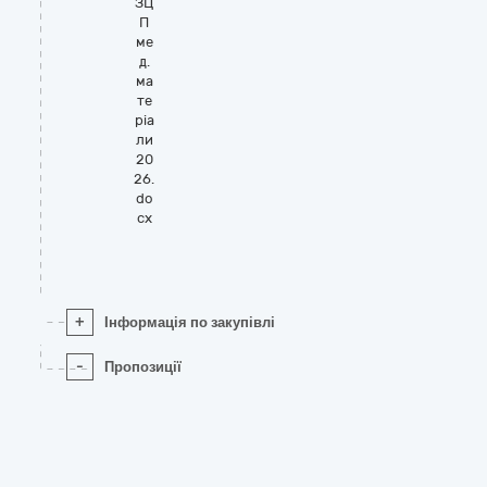
ЗЦ
П
ме
д.
ма
те
ріа
ли
20
26.
do
cx
+
Інформація по закупівлі
-
Пропозиції