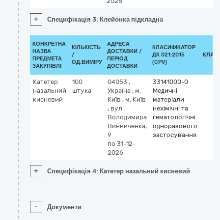
2026
+
Специфікація 3: Клейонка підкладна
КОНКРЕТНА
АДРЕСА
КІЛЬКІСТЬ
КЛАСИФІКАТОР
НАЗВА
ДОСТАВКИ /
/
ДК 021:2015
КЛАС
ПРЕДМЕТА
ПЕРІОД
ОД.ВИМІРУ
(CPV)
ЗАКУПІВЛІ
ДОСТАВКИ
Катетер
100
04053
,
33141000-0
назальний
штука
Україна
,
м.
Медичні
кисневий
Київ
,
м. Київ
матеріали
,
вул.
нехімічні та
Володимира
гематологічні
Винниченка,
одноразового
9
застосування
по 31-12-
2026
+
Специфікація 4: Катетер назальний кисневий
-
Документи