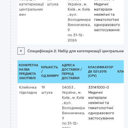
катетеризації
штука
Україна
,
м.
Медичні
центральних
Київ
,
м. Київ
матеріали
вен
,
вул.
нехімічні та
Володимира
гематологічні
Винниченка,
одноразового
9
застосування
по 31-12-
2026
+
Специфікація 2: Набір для катетеризації центральних 
КОНКРЕТНА
АДРЕСА
КІЛЬКІСТЬ
КЛАСИФІКАТОР
НАЗВА
ДОСТАВКИ /
/
ДК 021:2015
КЛАСИ
ПРЕДМЕТА
ПЕРІОД
ОД.ВИМІРУ
(CPV)
ЗАКУПІВЛІ
ДОСТАВКИ
Клейонка
19
04053
,
33141000-0
підкладна
штука
Україна
,
м.
Медичні
Київ
,
м. Київ
матеріали
,
вул.
нехімічні та
Володимира
гематологічні
Винниченка,
одноразового
9
застосування
по 31-12-