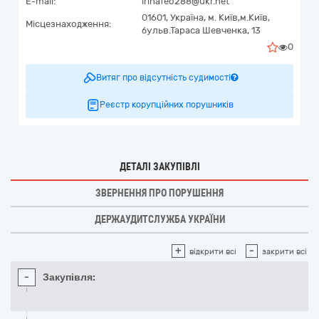
E-mail:
irinafeo288@ukr.net
01601,
Україна
,
м. Київ,
м.Київ,
Місцезнаходження:
бульв.Тараса Шевченка, 13
0
Витяг про відсутність судимості
Реєстр корупційних порушників
ДЕТАЛІ ЗАКУПІВЛІ
ЗВЕРНЕННЯ ПРО ПОРУШЕННЯ
ДЕРЖАУДИТСЛУЖБА УКРАЇНИ
+
-
відкрити всі
закрити всі
-
Закупівля: