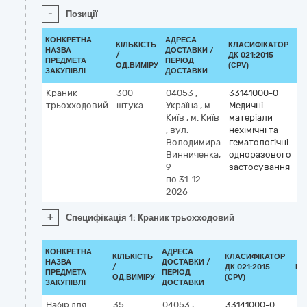
-
Позиції
КОНКРЕТНА
АДРЕСА
КІЛЬКІСТЬ
КЛАСИФІКАТОР
НАЗВА
ДОСТАВКИ /
/
ДК 021:2015
К
ПРЕДМЕТА
ПЕРІОД
ОД.ВИМІРУ
(CPV)
ЗАКУПІВЛІ
ДОСТАВКИ
Краник
300
04053
,
33141000-0
трьохходовий
штука
Україна
,
м.
Медичні
Київ
,
м. Київ
матеріали
,
вул.
нехімічні та
Володимира
гематологічні
Винниченка,
одноразового
9
застосування
по 31-12-
2026
+
Специфікація 1: Краник трьохходовий
КОНКРЕТНА
АДРЕСА
КІЛЬКІСТЬ
КЛАСИФІКАТОР
НАЗВА
ДОСТАВКИ /
/
ДК 021:2015
КЛ
ПРЕДМЕТА
ПЕРІОД
ОД.ВИМІРУ
(CPV)
ЗАКУПІВЛІ
ДОСТАВКИ
Набір для
35
04053
,
33141000-0