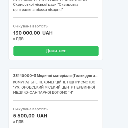
Сквирської міської ради "Сквирська
центральна міська лікарня"
Очікувана вартість
130 000,00 UAH
з ПДВ
Дивитись
33140000-3 Медичні матеріали (Голки для забору крові - НК 024:2023 «Класифікатор медичних виробів» - 35209 — Голка для взяття крові стандартна)
КОМУНАЛЬНЕ НЕКОМЕРЦІЙНЕ ПІДПРИЄМСТВО
"УЖГОРОДСЬКИЙ МІСЬКИЙ ЦЕНТР ПЕРВИННОЇ
МЕДИКО-САНІТАРНОЇ ДОПОМОГИ"
Очікувана вартість
5 500,00 UAH
з ПДВ