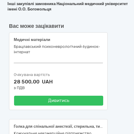
Інші закупівлі замовника Національний медичний університет
імені О.О. Богомольця
Вас може зацікавити
Медичні матеріали
Брацлавський психоневрологічний будинок-
інтернат
Очікувана вартість
28 500,00 UAH
з ПДВ
Дивитись
Голка для спінальної анестезії, стерильна, тип вістря голки Квінке, розмір 22G, довжина голки 40 мм, діаметр голки 0,7 мм, без провідникової голки, тип з`єднання Luer Lock; Шприц ін'єкційний, 3-х компонент., одноразовий, стерильний, 2 мл, одна голка в комплекті; Шприц ін'єкційний, 3-х компонент., одноразовий, стерильний, 5 мл, одна голка в комплекті; Шприц ін'єкційний, 3-х компонент., одноразовий, стерильний, 10 мл, одна голка в комплекті; Шприц ін'єкційний, 3-х компонент., одноразовий, стерильний, 20мл, одна голка в комплекті; Система ПР (інфузійна), регулятор швидкості потоку, металева з’єднувальна голка, конектор Luer Loсk, ін'єкційна голка 21G
Комунальне некомерційне підприємство