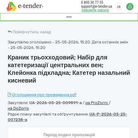
0 800 30 77 55
support@e-tender.ua
UK
Замовити дзвінок
Повернутись назад
Закупівлю оголошено - 25-05-2026, 15:20. Дата останніх змін
- 25-05-2026, 15:20
Краник трьохходовий; Набір для
катетеризації центральних вен;
Клейонка підкладна; Катетер назальний
кисневий
Оголошення про проведення.pdf
Закупівля:
UA-2026-05-25-009891-a
/
на ProZorro
/
на DoZorro
Рядок плану закупівлі та обґрунтування:
UA-P-2026-05-25-
007238-a
Період подачі пропозицій