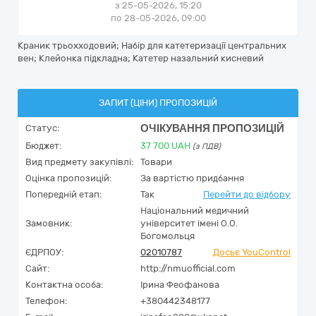
з 25-05-2026, 15:20
по 28-05-2026, 09:00
Краник трьохходовий; Набір для катетеризації центральних
вен; Клейонка підкладна; Катетер назальний кисневий
ЗАПИТ (ЦІНИ) ПРОПОЗИЦІЙ
ОЧІКУВАННЯ ПРОПОЗИЦІЙ
Статус:
Бюджет:
37 700
UAH
(з ПДВ)
Вид предмету закупівлі:
Товари
Оцінка пропозицій:
За вартістю придбання
Попередній етап:
Так
Перейти до відбору
Національний медичний
Замовник:
університет імені О.О.
Богомольця
ЄДРПОУ:
02010787
Досьє YouControl
Сайт:
http://nmuofficial.com
Контактна особа:
Ірина Феофанова
Телефон:
+380442348177