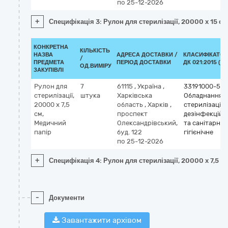
по 25-12-2026
+
Специфікація 3: Рулон для стерилізації, 20000 х 15 с
КОНКРЕТНА
КІЛЬКІСТЬ
НАЗВА
АДРЕСА ДОСТАВКИ /
КЛАСИФІКАТОР
/
ПРЕДМЕТА
ПЕРІОД ДОСТАВКИ
ДК 021:2015 (CP
ОД.ВИМІРУ
ЗАКУПІВЛІ
Рулон для
7
61115
,
Україна
,
33191000-5
стерилізації,
штука
Харківська
Обладнання
20000 х 7,5
область
,
Харків
,
стерилізаційн
см,
проспект
дезінфекційн
Медичний
Олександрівський,
та санітарно-
папір
буд. 122
гігієнічне
по 25-12-2026
+
Специфікація 4: Рулон для стерилізації, 20000 х 7,5 с
-
Документи
Завантажити архівом