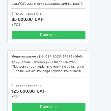
ради(Київська міська державна адміністрація).
Очікувана вартість
85 000,00 UAH
з ПДВ
Дивитись
Медична каталка (НК 024:2023: 34873 - Меблі для лікарень механічні) (НК 031:2024: V0804 ОБЛАДНАННЯ ДЛЯ ПЕРЕМІЩЕННЯ ПАЦІЄНТІВ); Відсмоктувач медичний (НК 024:2023: 47366 – Аспіраційна система, що живиться від електромережі, для невідкладної допомоги) (НК 031:2024: Z120105 ХІРУРГІЧНІ МЕДИЧНІ АСПІРАТОРИ); Кушетка діагностична (НК 024:2023: 32266 - Стіл/кушетка масажний без електроживлення непортативний) (НК 031:2024: V080603 МЕДИЧНІ ЛІЖКА ДЛЯ ТЕРАПІЇ, ДІАГНОСТИКИ І МОНІТОРИНГУ) (Показник національного класифікатора України ДК 021:2015 “Єдиний закупівельний словник” – ДК 021:2015: 33190000-8: Медичне обладнання та вироби медичного призначення різні).
Комунальне некомерційне підприємство
"Лозівське територіальне медичне об'єднання
" Лозівської міської ради Харківської області
Очікувана вартість
125 000,00 UAH
з ПДВ
Дивитись