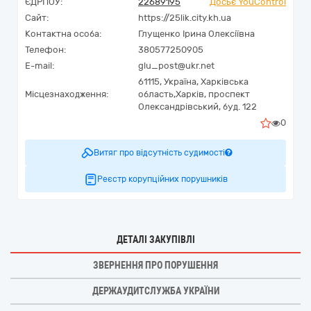
ЄДРПОУ:
22689195
Досьє YouControl
Сайт:
https://25lik.city.kh.ua
Контактна особа:
Глущенко Ірина Олексіївна
Телефон:
380577250905
E-mail:
glu_post@ukr.net
61115,
Україна
,
Харківська
Місцезнаходження:
область,
Харків,
проспект
Олександрівський, буд. 122
0
Витяг про відсутність судимості
Реєстр корупційних порушників
ДЕТАЛІ ЗАКУПІВЛІ
ЗВЕРНЕННЯ ПРО ПОРУШЕННЯ
ДЕРЖАУДИТСЛУЖБА УКРАЇНИ