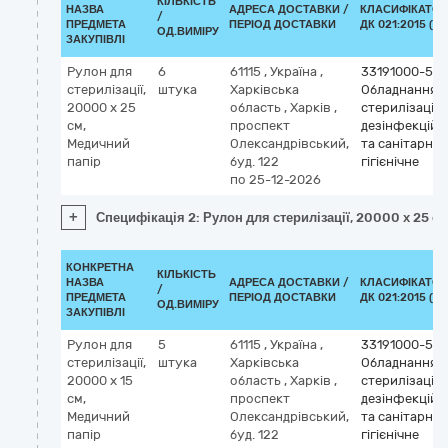
КІЛЬКІСТЬ
НАЗВА
АДРЕСА ДОСТАВКИ /
КЛАСИФІКАТОР
/
ПРЕДМЕТА
ПЕРІОД ДОСТАВКИ
ДК 021:2015 (CP
ОД.ВИМІРУ
ЗАКУПІВЛІ
Рулон для
6
61115
,
Україна
,
33191000-5
стерилізації,
штука
Харківська
Обладнання
20000 х 25
область
,
Харків
,
стерилізаційн
см,
проспект
дезінфекційн
Медичний
Олександрівський,
та санітарно-
папір
буд. 122
гігієнічне
по 25-12-2026
+
Специфікація 2: Рулон для стерилізації, 20000 х 25 с
КОНКРЕТНА
КІЛЬКІСТЬ
НАЗВА
АДРЕСА ДОСТАВКИ /
КЛАСИФІКАТОР
/
ПРЕДМЕТА
ПЕРІОД ДОСТАВКИ
ДК 021:2015 (CP
ОД.ВИМІРУ
ЗАКУПІВЛІ
Рулон для
5
61115
,
Україна
,
33191000-5
стерилізації,
штука
Харківська
Обладнання
20000 х 15
область
,
Харків
,
стерилізаційн
см,
проспект
дезінфекційн
Медичний
Олександрівський,
та санітарно-
папір
буд. 122
гігієнічне