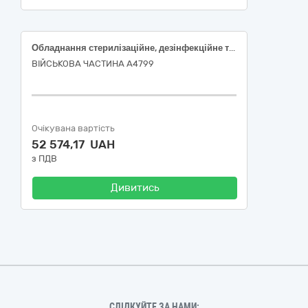
Обладнання стерилізаційне, дезінфекційне та санітарно-гігієнічне
ВІЙСЬКОВА ЧАСТИНА А4799
Очікувана вартість
52 574,17 UAH
з ПДВ
Дивитись
СЛІДКУЙТЕ ЗА НАМИ: