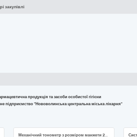
рі закупівлі
армацевтична продукція та засоби особистої гігієни
йне підприємство "Нововолинська центральна міська лікарня"
Механічний тонометр з розміром манжети 22-42 см, діапазон вимірювання тиску: 0-300, точність вимірювання: ±3, з стетоскопом (33120000-7 Системи реєстрації медичної інформації та дослідне обладнання)