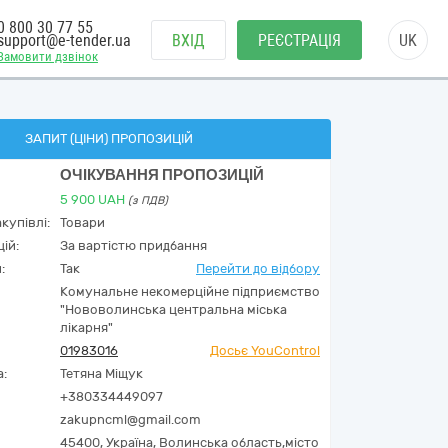
0 800 30 77 55
support@e-tender.ua
ВХІД
РЕЄСТРАЦІЯ
UK
Замовити дзвінок
ЗАПИТ (ЦІНИ) ПРОПОЗИЦІЙ
ОЧІКУВАННЯ ПРОПОЗИЦІЙ
5 900
UAH
(з ПДВ)
купівлі:
Товари
ій:
За вартістю придбання
:
Так
Перейти до відбору
Комунальне некомерційне підприємство
"Нововолинська центральна міська
лікарня"
01983016
Досьє YouControl
а:
Тетяна Міщук
+380334449097
zakupncml@gmail.com
45400,
Україна
,
Волинська область,
місто