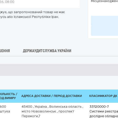
Місцезнаходжен
6, 08:00
рджує, що запропонований товар не має
усь або Ісламської Республіки Іран.
ШЕННЯ
ДЕРЖАУДИТСЛУЖБА УКРАЇНИ
КІЛЬКІСТЬ /
АДРЕСА ДОСТАВКИ / ПЕРІОД ДОСТАВКИ
КЛАСИФІКАТОР ДК 0
ОД.ВИМІРУ
600
45400
,
Україна
,
Волинська область
,
33120000-7
штука
місто Нововолинськ
,
проспект
Системи реєстрац
Перемоги,7
дослідне обладн