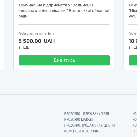
Комунальне підприємство "Волинська
Ком
обласна клінічна лікарня" Волинської обласної
"Міс
ради
місь
Очікувана вартість
Очік
5 500,00 UAH
18
з ПДВ
з П
Дивитись
PROZORRO - ДЕРЖЗАКУПІВЛІ
НА
PROZORRO MARKET
НО
PROZORRO.ПРОДАЖІ - АУКЦІОНИ
КО
КОМЕРЦІЙНІ ЗАКУПІВЛІ
ПР