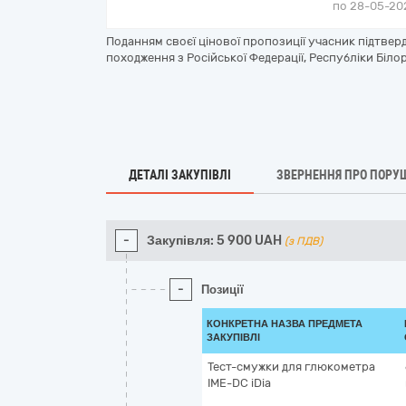
по 28-05-202
Поданням своєї цінової пропозиції учасник підтве
походження з Російської Федерації, Республіки Білор
ДЕТАЛІ ЗАКУПІВЛІ
ЗВЕРНЕННЯ ПРО ПОРУ
-
Закупівля:
5 900
UAH
(з ПДВ)
-
Позиції
КОНКРЕТНА НАЗВА ПРЕДМЕТА
ЗАКУПІВЛІ
Тест-смужки для глюкометра
IME-DC iDia