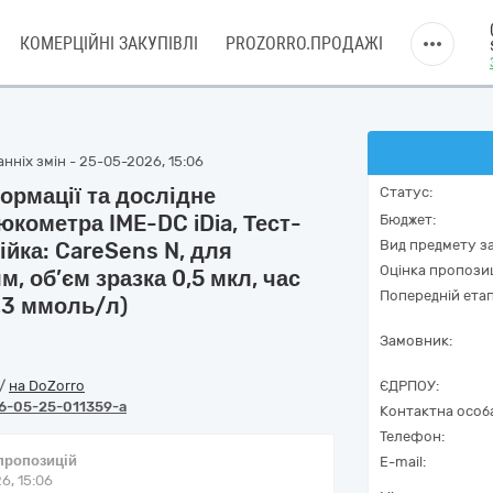
КОМЕРЦІЙНІ ЗАКУПІВЛІ
PROZORRO.ПРОДАЖІ
нніх змін - 25-05-2026, 15:06
ормації та дослідне
Статус:
кометра IME-DC iDia, Тест-
Бюджет:
Вид предмету за
ійка: CareSens N, для
Оцінка пропозиц
, об’єм зразка 0,5 мкл, час
Попередній етап
3,3 ммоль/л)
Замовник:
/
на DoZorro
ЄДРПОУ:
6-05-25-011359-a
Контактна особ
Телефон:
 пропозицій
E-mail:
6, 15:06