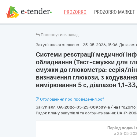
PROZORRO
PROZORRO MARKET
Повернутись назад
Закупівлю оголошено - 25-05-2026, 15:06. Дата оста
Системи реєстрації медичної інф
обладнання (Тест-смужки для глю
смужки до глюкометра: серія/лін
визначення глюкози, з кодуванням
вимірювання 5 с, діапазон 1,1–3
Оголошення про проведення.pdf
Закупівля:
UA-2026-05-25-009389-a
/
на ProZorro
Рядок плану закупівлі та обґрунтування:
UA-P-202
Період подачі
з 25-05-202