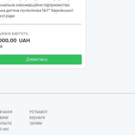
унальне некомерційне підприємство
ька дитяча поліклініка №7" Харківської
кої ради
увана вартість
 000,00 UAH
ДВ
Дивитись
ВЧАННЯ
РЕГЛАМЕНТ
ВИНИ
ВЕБІНАРИ
НТАКТИ
ТАРИФИ
О НАС