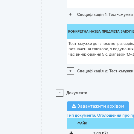
+
Специфікація 1: Тест-смужки
КОНКРЕТНА НАЗВА ПРЕДМЕТА ЗАКУПІ
Тест-смужки до глюкометра: серія/
визначення глюкози, з кодуванням,
час вимірювання 5 с, діапазон 1,1
+
Специфікація 2: Тест-смужки 
-
Документи
Завантажити архівом
Тип документа: Оголошення про п
ФАЙЛ
sign.p7s