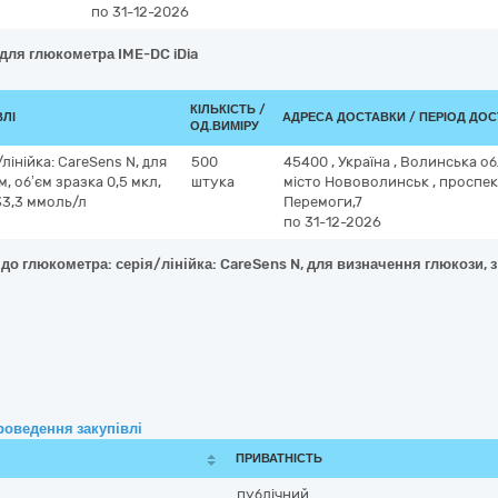
по 31-12-2026
 для глюкометра IME-DC iDia
КІЛЬКІСТЬ /
ВЛІ
АДРЕСА ДОСТАВКИ / ПЕРІОД ДО
ОД.ВИМІРУ
лінійка: CareSens N, для
500
45400
,
Україна
,
Волинська о
 об’єм зразка 0,5 мкл,
штука
місто Нововолинськ
,
проспек
–33,3 ммоль/л
Перемоги,7
по 31-12-2026
до глюкометра: серія/лінійка: CareSens N, для визначення глюкози, з
роведення закупівлі
ПРИВАТНІСТЬ
публічний