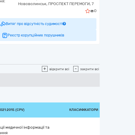
ня:
Нововолинськ,
ПРОСПЕКТ ПЕРЕМОГИ, 7
0
Витяг про відсутність судимості
Реєстр корупційних порушників
+
-
відкрити всі
закрити всі
21:2015 (CPV)
КЛАСИФІКАТОРИ
ії медичної інформації та
ання