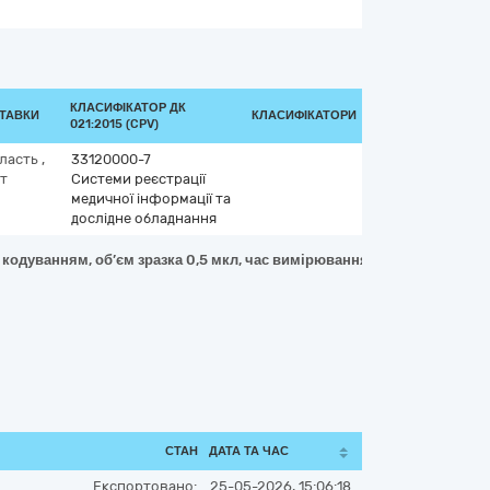
КЛАСИФІКАТОР ДК
СТАВКИ
КЛАСИФІКАТОРИ
021:2015 (CPV)
бласть
,
33120000-7
т
Системи реєстрації
медичної інформації та
дослідне обладнання
 кодуванням, об’єм зразка 0,5 мкл, час вимірювання 5 с, діапазон 1,1
СТАН
ДАТА ТА ЧАС
Експортовано:
25-05-2026, 15:06:18