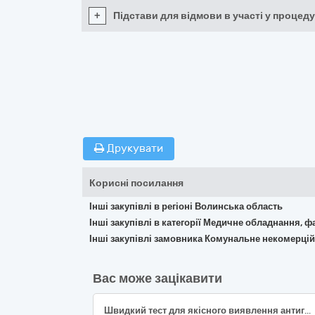
+
Підстави для відмови в участі у процеду
Друкувати
Корисні посилання
Інші закупівлі в регіоні Волинська область
Інші закупівлі в категорії Медичне обладнання, ф
Інші закупівлі замовника Комунальне некомерці
Вас може зацікавити
Швидкий тест для якісного виявлення антигенів Helicobacter pylori (H.pylori) у фекаліях людини (код НК 024:2023 - 30825 Набір реагентів для визначення антигенів бактерії Helicobacter pylori, експрес-тест; код НК 031:2024 - W0105090102 H. PYLORI – ШВИДКІ ТЕСТИ І ТЕСТИ НА МІСЦІ) за ДК 021:2015 - 33120000-7 - Системи реєстрації медичної інформації та дослідне обладнання