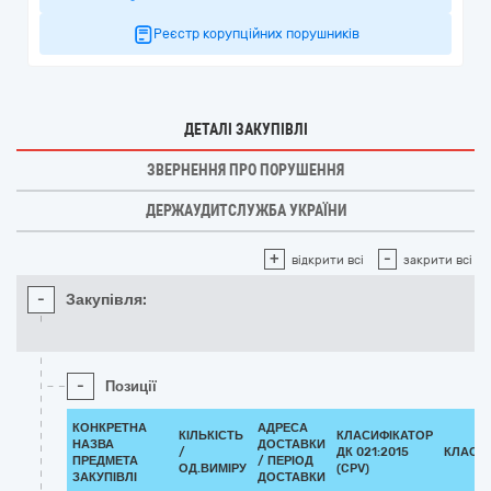
Реєстр корупційних порушників
ДЕТАЛІ ЗАКУПІВЛІ
ЗВЕРНЕННЯ ПРО ПОРУШЕННЯ
ДЕРЖАУДИТСЛУЖБА УКРАЇНИ
+
-
відкрити всі
закрити всі
-
Закупівля:
-
Позиції
КОНКРЕТНА
АДРЕСА
КІЛЬКІСТЬ
КЛАСИФІКАТОР
НАЗВА
ДОСТАВКИ
/
ДК 021:2015
КЛАСИ
ПРЕДМЕТА
/ ПЕРІОД
ОД.ВИМІРУ
(CPV)
ЗАКУПІВЛІ
ДОСТАВКИ