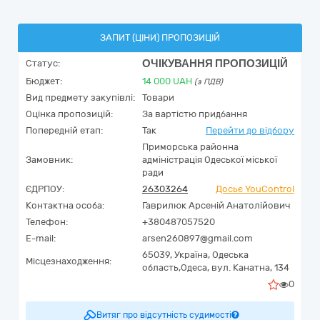
ЗАПИТ (ЦІНИ) ПРОПОЗИЦІЙ
ОЧІКУВАННЯ ПРОПОЗИЦІЙ
Статус:
Бюджет:
14 000
UAH
(з ПДВ)
Вид предмету закупівлі:
Товари
Оцінка пропозицій:
За вартістю придбання
Попередній етап:
Так
Перейти до відбору
Приморська районна
Замовник:
адміністрація Одеської міської
ради
ЄДРПОУ:
26303264
Досьє YouControl
Контактна особа:
Гаврилюк Арсеній Анатолійович
Телефон:
+380487057520
E-mail:
arsen260897@gmail.com
65039,
Україна
,
Одеська
Місцезнаходження:
область,
Одеса,
вул. Канатна, 134
0
Витяг про відсутність судимості