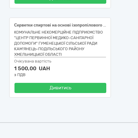
Серветки спиртові на основі ізопропілового спирту від 60%, індивідуальна упаковка, 30х65, (100 шт/уп)
КОМУНАЛЬНЕ НЕКОМЕРЦІЙНЕ ПІДПРИЄМСТВО
"ЦЕНТР ПЕРВИННОЇ МЕДИКО-САНІТАРНОЇ
ДОПОМОГИ" ГУМЕНЕЦЬКОЇ СІЛЬСЬКОЇ РАДИ
КАМ'ЯНЕЦЬ-ПОДІЛЬСЬКОГО РАЙОНУ
ХМЕЛЬНИЦЬКОЇ ОБЛАСТІ
Очікувана вартість
1 500,00 UAH
з ПДВ
Дивитись