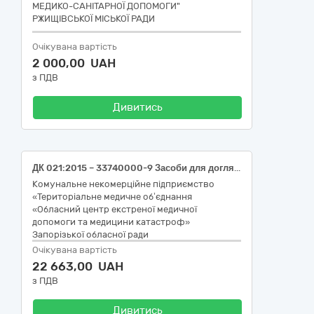
МЕДИКО-САНІТАРНОЇ ДОПОМОГИ"
РЖИЩІВСЬКОЇ МІСЬКОЇ РАДИ
Очікувана вартість
2 000,00 UAH
з ПДВ
Дивитись
ДК 021:2015 – 33740000-9 Засоби для догляду за руками та нігтями (Серветки спиртові на основі ізопропілового спирту від 60%, індивідуальна упаковка, 30х65, (100 шт/уп))
Комунальне некомерційне підприємство
«Територіальне медичне об’єднання
«Обласний центр екстреної медичної
допомоги та медицини катастроф»
Запорізької обласної ради
Очікувана вартість
22 663,00 UAH
з ПДВ
Дивитись