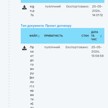
sig
публічний
Експортовано:
25-05-
n.p
2026,
7s
14:01:12
Тип документа: Проект договору
ДАТА
ФАЙЛ
ПРИВАТНІСТЬ
СТАН
ТА
ЧАС
Пр
публічний
Експортовано:
25-05-
оє
2026,
кт
13:58:58
до
го
во
ру
(во
ло
гі с
ер
ве
тк
и).
do