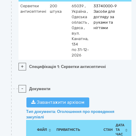
Серветки
200
65039
,
33740000-9
антисептичні
штука
Україна
,
Засоби для
Одеська
догляду за
область
,
руками та
Одеса
,
нігтями
вул.
Канатна,
134
по 31-12-
2026
+
Специфікація 1: Серветки антисептичні
-
Документи
Завантажити архівом
Тип документа: Оголошення про проведення
закупівлі
ДАТА
ФАЙЛ
ПРИВАТНІСТЬ
СТАН
ТА
ЧАС