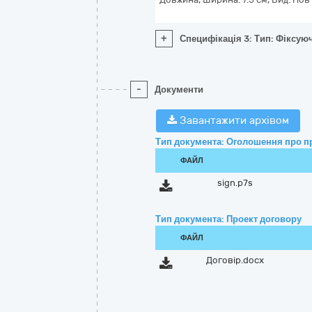
+
Специфікація 3: Тип: Фіксуюч
-
Документи
Завантажити архівом
Тип документа: Оголошення про п
ФАЙЛ
sign.p7s
Тип документа: Проект договору
ФАЙЛ
Договір.docx