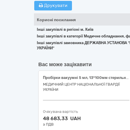
Друкувати
Корисні посилання
Інші закупівлі в регіоні м. Київ
Інші закупівлі в категорії Медичне обладнання, ф
Інші закупівлі замовника ДЕРЖАВНА УСТАНОВ
УКРАЇНИ"
Вас може зацікавити
Пробірки вакуумні 5 мл, 13*100мм стерильна ( НК 024:2023 41128 Пробірка вакуумна для взяття зразків крові IVD (діагностика in vitro ) з активатором згортання й гелем для розділення; НК 031:2024 W050101010201 – Збір крові, пробірки з добавками або пробірки для відділення сироватки) Пробірки вакуумні скляні 3,8 1,28 мл. стерильна ( НК 024:2023 42585 пробірка вакуумна для взяття зразків крові з цитратом натрію, IVD; НК 031:2024 W050101010201 – Збір крові, пробірки з добавками або пробірки для відділення сироватки) Пробірки вакуумні ЕДТА К3 4 мл. 13*75 мл ( НК 024:2023 47588 Пробірка вакуумна для відбирання зразків крові IVD (діагностика in vitro ) з K3ЕДТА); НК 031:2024 W050101010201 – Збір крові, пробірки з добавками або пробірки для відділення сироватки)
МЕДИЧНИЙ ЦЕНТР НАЦІОНАЛЬНОЇ ГВАРДІЇ
УКРАЇНИ
Очікувана вартість
48 683,33 UAH
з ПДВ