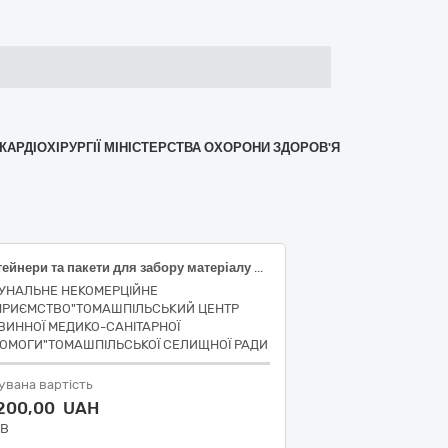
 КАРДІОХІРУРГІЇ МІНІСТЕРСТВА ОХОРОНИ ЗДОРОВ'Я
Контейнери та пакети для забору матеріалу для аналізів, дренажі та комплекти
УНАЛЬНЕ НЕКОМЕРЦІЙНЕ
ПРИЄМСТВО"ТОМАШПІЛЬСЬКИЙ ЦЕНТР
ВИННОЇ МЕДИКО-САНІТАРНОЇ
ОМОГИ"ТОМАШПІЛЬСЬКОЇ СЕЛИЩНОЇ РАДИ
увана вартість
 200,00 UAH
ДВ