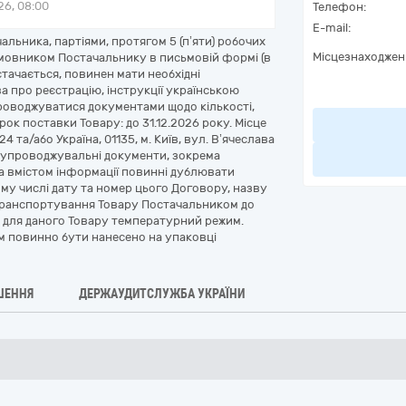
6, 08:00
Телефон:
E-mail:
льника, партіями, протягом 5 (п’яти) робочих
Місцезнаходжен
амовником Постачальнику в письмовій формі (в
стачається, повинен мати необхідні
а про реєстрацію, інструкції українською
роводжуватися документами щодо кількості,
ок поставки Товару: до 31.12.2026 року. Місце
24 та/або Україна, 01135, м. Київ, вул. В’ячеслава
 супроводжувальні документи, зокрема
за вмістом інформації повинні дублювати
му числі дату та номер цього Договору, назву
 і транспортування Товару Постачальником до
 для даного Товару температурний режим.
 повинно бути нанесено на упаковці
ШЕННЯ
ДЕРЖАУДИТСЛУЖБА УКРАЇНИ