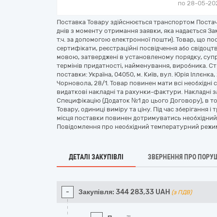
по 28-05-202
Поставка Товару здійснюється транспортом Постача
днів з моменту отримання заявки, яка надається З
т.ч. за допомогою електронної пошти). Товар, що по
сертифікати, реєстраційні посвідчення або свідоцтв
мовою, затверджені в установленому порядку, суп
термінів придатності, найменування, виробника. Стр
поставки: Україна, 04050, м. Київ, вул. Юрія Іллєнка, 
Чорновола, 28/1. Товар повинен мати всі необхідні
видаткові накладні та рахунки-фактури. Накладні 
Специфікацію (Додаток №1 до цього Договору), в то
Товару, одиниці виміру та ціну. Під час зберігання
місця поставки повинен дотримуватись необхідний
Повідомлення про необхідний температурний режим
ДЕТАЛІ ЗАКУПІВЛІ
ЗВЕРНЕННЯ ПРО ПОРУ
-
Закупівля:
344 283,33
UAH
(з ПДВ)