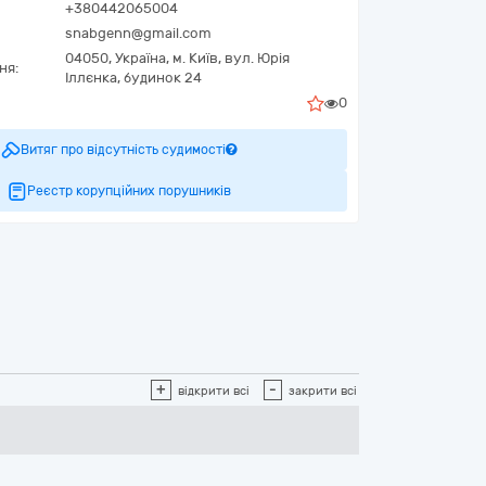
+380442065004
snabgenn@gmail.com
04050,
Україна
,
м. Київ,
вул. Юрія
ня:
Іллєнка, будинок 24
0
Витяг про відсутність судимості
Реєстр корупційних порушників
+
-
відкрити всі
закрити всі