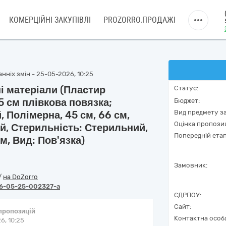
КОМЕРЦІЙНІ ЗАКУПІВЛІ
PROZORRO.ПРОДАЖІ
нніх змін - 25-05-2026, 10:25
і матеріали (Пластир
Статус:
5 см плівкова повязка;
Бюджет:
Вид предмету за
 Полімерна, 45 см, 66 см,
Оцінка пропозиц
ий, Стерильність: Стерильний,
Попередній етап
м, Вид: Пов'язка)
Замовник:
/
на DoZorro
6-05-25-002327-a
ЄДРПОУ:
Сайт:
 пропозицій
Контактна особ
6, 10:25