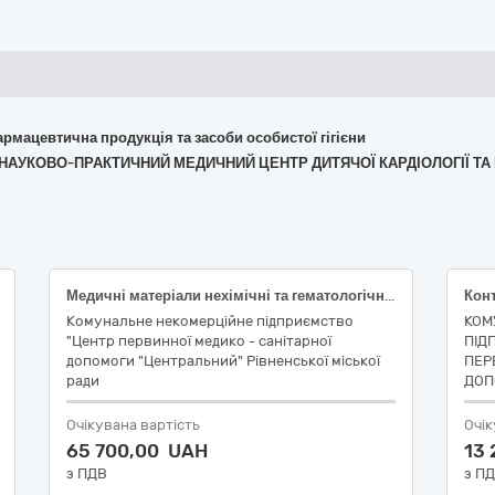
армацевтична продукція та засоби особистої гігієни
А "НАУКОВО-ПРАКТИЧНИЙ МЕДИЧНИЙ ЦЕНТР ДИТЯЧОЇ КАРДІОЛОГІЇ ТА
Медичні матеріали нехімічні та гематологічні одноразового застосування
Комунальне некомерційне підприємство
КОМ
"Центр первинної медико - санітарної
ПІД
допомоги "Центральний" Рівненської міської
ПЕР
ради
ДОП
Очікувана вартість
Очік
65 700,00 UAH
13
з ПДВ
з П