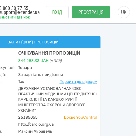
0 800 30 77 55
support@e-tender.ua
ВХІД
РЕЄСТРАЦІЯ
UK
Замовити дзвінок
ЗАПИТ (ЦІНИ) ПРОПОЗИЦІЙ
ОЧІКУВАННЯ ПРОПОЗИЦІЙ
344 283,33
UAH
(з ПДВ)
купівлі:
Товари
ій:
За вартістю придбання
:
Так
Перейти до відбору
ДЕРЖАВНА УСТАНОВА "НАУКОВО-
ПРАКТИЧНИЙ МЕДИЧНИЙ ЦЕНТР ДИТЯЧОЇ
КАРДІОЛОГІЇ ТА КАРДІОХІРУРГІЇ
МІНІСТЕРСТВА ОХОРОНИ ЗДОРОВ'Я
УКРАЇНИ"
26385055
Досьє YouControl
http://cardio.org.ua
а:
Максим Журавель