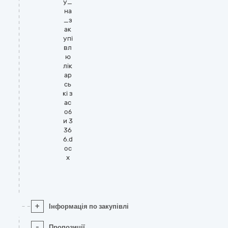
у_
на
_з
ак
упі
вл
ю
лік
ар
сь
кі з
ас
об
и 3
36
6.d
oc
x
+
Інформація по закупівлі
-
Пропозиції