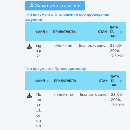
Завантажити архівом
Тип документа: Оголошення про проведення
закупівлі
ДАТА
ФАЙЛ
ПРИВАТНІСТЬ
СТАН
ТА
ЧАС
sig
публічний
Експортовано:
23-05-
n.p
2026,
7s
17:39:02
Тип документа: Проект договору
ДАТА
ФАЙЛ
ПРИВАТНІСТЬ
СТАН
ТА
ЧАС
Пр
публічний
Експортовано:
23-05-
оє
2026,
кт
17:38:11
_Д
ог
ов
ор