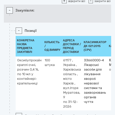
+
-
відкрити всі
закрити всі
-
Закупівля:
-
Позиції
КОНКРЕТНА
АДРЕСА
КІЛЬКІСТЬ
КЛАСИФІКАТОР
НАЗВА
ДОСТАВКИ /
/
ДК 021:2015
КЛА
ПРЕДМЕТА
ПЕРІОД
ОД.ВИМІРУ
(CPV)
ЗАКУПІВЛІ
ДОСТАВКИ
Оксибупрокаїн
100
61177
,
33660000-4
Кла
краплі очні,
штука
Україна
,
Лікарські
МН
розчин 0,4 %,
Харківська
засоби для
oxy
по 10 мл у
область
,
лікування
контейнері-
місто
хвороб
крапельниці
Харків
,
нервової
вул.Ігоря
системи та
Муратова,
захворювань
9
органів
по 31-12-
чуття
2026