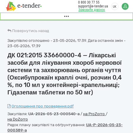
0 800 30 77 55
support@e-tender.ua
UK
Замовити дзвінок
Повернутись назад
Закупівлю оголошено - 23-05-2026, 17:39. Дата останніх змін -
23-05-2026, 17:39
ДК 021:2015 33660000-4 — Лікарські
засоби для лікування хвороб нервової
системи та захворювань органів чуття
(Оксибупрокаїн краплі очні, розчин 0,4
%, по 10 мл у контейнері-крапельниці;
Гідазепам таблетки по 50 мг)
Оголошення про проведення.pdf
Закупівля:
UA-2026-05-23-000540-a
/
на ProZorro
/
на DoZorro
Рядок плану закупівлі та обґрунтування:
UA-P-2026-05-23-
000389-a