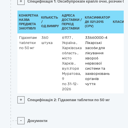
+
Специфікація 1: Оксибупрокаїн краплі очні, розчин 0,
КОНКРЕТНА
АДРЕСА
КІЛЬКІСТЬ
КЛАСИФІКАТОР
НАЗВА
ДОСТАВКИ /
/
ДК 021:2015
КЛАСИФІ
ПРЕДМЕТА
ПЕРІОД
ОД.ВИМІРУ
(CPV)
ЗАКУПІВЛІ
ДОСТАВКИ
Гідазепам
360
61177
,
33660000-4
таблетки
штука
Україна
,
Лікарські
по 50 мг
Харківська
засоби для
область
,
лікування
місто
хвороб
Харків
,
нервової
вул.Ігоря
системи та
Муратова,
захворювань
9
органів
по 31-12-
чуття
2026
+
Специфікація 2: Гідазепам таблетки по 50 мг
-
Документи