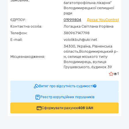
Замовник:
багатопрофільна лікарня"
Володимирецької селищної
ради
ЄДРПОУ:
01999804
Досьє YouControl
Контактна особа:
Логацька Світлана Ігорівна
Телефон:
380967147798
E-mail:
vololikbuh@ukr.net
34300,
Україна
,
Рівненська
область,
Володимирецький р-
Місцезнаходження:
н, селище міського типу
Володимирець,
вулиця
Грушевського, будинок 39
1
Витяг про відсутність судимості
Реєстр корупційних порушників
Сформувати рахунок
408 UAH