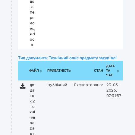
до
к.
пе
ре
мо
жц
я.d
oc
x
Тип документа: Технічний опис предмету закупівлі
ДАТА
ФАЙЛ
ПРИВАТНІСТЬ
СТАН
ТА
ЧАС
до
публічний
Експортовано:
23-05-
да
2026,
то
07:31:57
к 2
те
хні
чні
ха
ра
кт