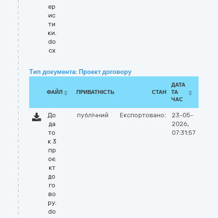
ер
ис
ти
ки.
do
cx
Тип документа: Проект договору
ДАТА
ФАЙЛ
ПРИВАТНІСТЬ
СТАН
ТА
ЧАС
До
публічний
Експортовано:
23-05-
да
2026,
то
07:31:57
к 3
пр
оє
кт
до
го
во
ру.
do