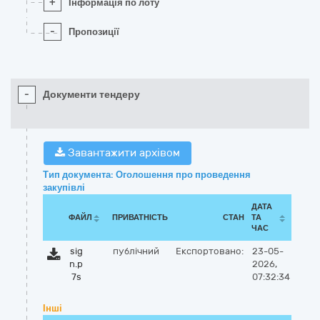
+
Інформація по лоту
-
Пропозиції
-
Документи тендеру
Завантажити архівом
Тип документа: Оголошення про проведення
закупівлі
ДАТА
ФАЙЛ
ПРИВАТНІСТЬ
СТАН
ТА
ЧАС
sig
публічний
Експортовано:
23-05-
n.p
2026,
7s
07:32:34
Інші