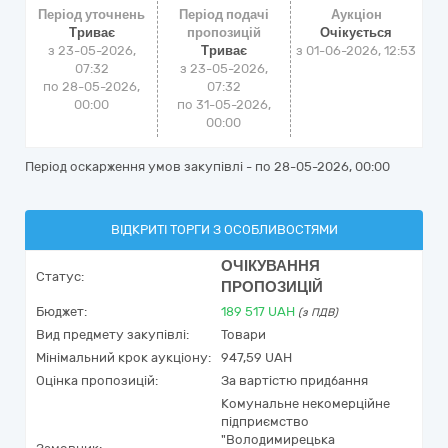
Період уточнень
Період подачі
Аукціон
Триває
пропозицій
Очікується
з 23-05-2026,
Триває
з
01-06-2026, 12:53
07:32
з 23-05-2026,
по 28-05-2026,
07:32
00:00
по 31-05-2026,
00:00
Період оскарження умов закупівлі - по
28-05-2026, 00:00
ВІДКРИТІ ТОРГИ З ОСОБЛИВОСТЯМИ
ОЧІКУВАННЯ
Статус:
ПРОПОЗИЦІЙ
Бюджет:
189 517
UAH
(з ПДВ)
Вид предмету закупівлі:
Товари
Мінімальний крок аукціону:
947,59 UAH
Оцінка пропозицій:
За вартістю придбання
Комунальне некомерційне
підприємство
"Володимирецька