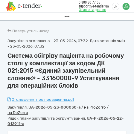
0 800 30 77 55
support@e-tender.ua
UK
Замовити дзвінок
Повернутись назад
Закупівлю оголошено - 23-05-2026, 07:32. Дата останніх змін
- 23-05-2026, 07:32
Система обігріву пацієнта на робочому
столі у комплектації за кодом ДК
021:2015 «Єдиний закупівельний
словник» - 33160000-9 Устаткування
для операційних блоків
Оголошення про проведення.pdf
Закупівля:
UA-2026-05-23-000030-a
/
на ProZorro
/
на DoZorro
Рядок плану закупівлі та обґрунтування:
UA-P-2026-05-22-
012911-a