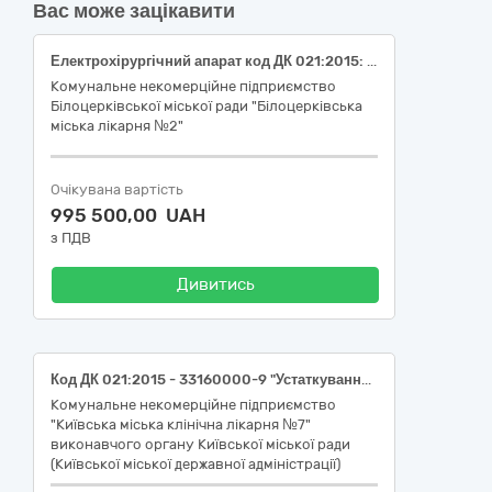
Вас може зацікавити
Електрохірургічний апарат код ДК 021:2015: 33160000-9 - Устаткування для операційних блоків (Код номенклатурної позиції за ДК 021:2015: 33162100-4 Апаратура для операційних блоків, НК 024:2023: 44776 Електрохірургічна система, код НК 031:2024: Z12010902- Електрохірургічні апарати (ЕХА) для загального використання.
Комунальне некомерційне підприємство
Білоцерківської міської ради "Білоцерківська
міська лікарня №2"
Очікувана вартість
995 500,00 UAH
з ПДВ
Дивитись
Код ДК 021:2015 - 33160000-9 "Устаткування для операційних блоків"
Комунальне некомерційне підприємство
"Київська міська клінічна лікарня №7"
виконавчого органу Київської міської ради
(Київської міської державної адміністрації)