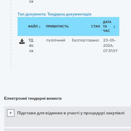
cx
Тип документа: Тендерна документація
ДАТА
ФАЙЛ
ПРИВАТНІСТЬ
СТАН
ТА
ЧАС
ТД.
публічний
Експортовано:
23-05-
do
2026,
cx
07:31:57
Електронні тендерні вимоги
+
Підстави для відмови в участі у процедурі закупівлі