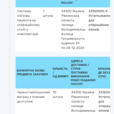
ПОСЛУГ:
Система
1
34300
Україна
33160000-9
обігріву
штука
Рівненська
Устаткування
пацієнта на
область
для
операційному
селище
операційних
столі у
Володимирець
блоків
комплектації
вулиця
Грушевського,
будинок 39
по 28-12-2026
АДРЕСА
ДОСТАВКИ /
КІЛЬКІСТЬ
СТРОК
КЛАСИФІК
КОНКРЕТНА НАЗВА
/
ПОСТАВКИ/
ДК 021:201
ПРЕДМЕТА ЗАКУПІВЛІ
ОД.ВИМІРУ
ВИКОНАННЯ
(CPV)
РОБІТ/НАДАННЯ
ПОСЛУГ:
Термостабілізуючий
10
34300
Україна
33160000
матрац з повним
штука
Рівненська
Устаткув
доступом
область
для
селище
операцій
Володимирець
блоків