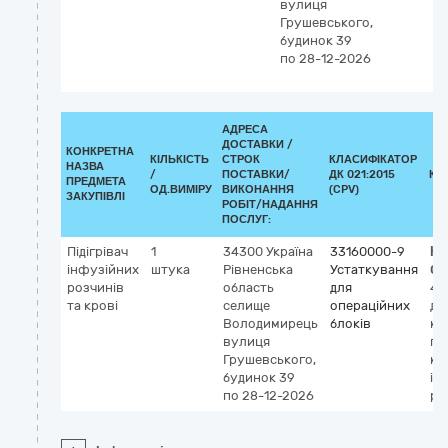
вулиця
Грушевського,
будинок 39
по 28-12-2026
АДРЕСА
ДОСТАВКИ /
КОНКРЕТНА
КІЛЬКІСТЬ
СТРОК
КЛАСИФІКАТОР
НАЗВА
/
ПОСТАВКИ/
ДК 021:2015
КЛ
ПРЕДМЕТА
ОД.ВИМІРУ
ВИКОНАННЯ
(CPV)
ЗАКУПІВЛІ
РОБІТ/НАДАННЯ
ПОСЛУГ:
Підігрівач
1
34300
Україна
33160000-9
Кл
інфузійних
штука
Рівненська
Устаткування
GM
розчинів
область
для
47
та крові
селище
операційних
дл
Володимирець
блоків
ко
вулиця
пі
Грушевського,
кр
будинок 39
ін
по 28-12-2026
ро