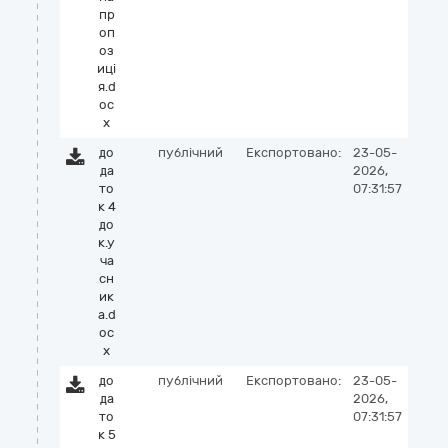
пр
оп
оз
иці
я.d
oc
x
до
публічний
Експортовано:
23-05-
да
2026,
то
07:31:57
к 4
до
к.у
ча
сн
ик
а.d
oc
x
до
публічний
Експортовано:
23-05-
да
2026,
то
07:31:57
к 5