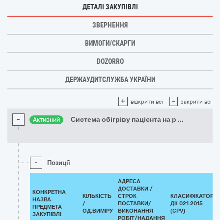
ДЕТАЛІ ЗАКУПІВЛІ
ЗВЕРНЕННЯ
ВИМОГИ/СКАРГИ
DOZORRO
ДЕРЖАУДИТСЛУЖБА УКРАЇНИ
+
-
відкрити всі
закрити всі
-
Система обігріву пацієнта на р
...
Активний
-
Позиції
АДРЕСА
ДОСТАВКИ /
КОНКРЕТНА
КІЛЬКІСТЬ
СТРОК
КЛАСИФІКАТОР
НАЗВА
/
ПОСТАВКИ/
ДК 021:2015
ПРЕДМЕТА
ОД.ВИМІРУ
ВИКОНАННЯ
(CPV)
ЗАКУПІВЛІ
РОБІТ/НАДАННЯ