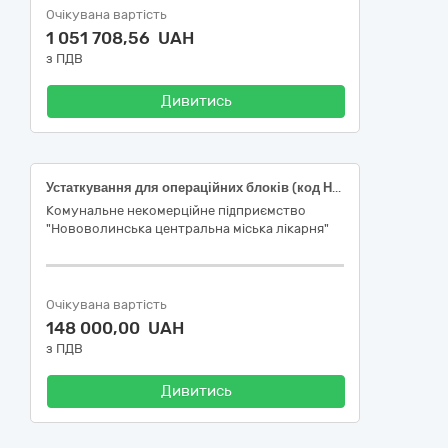
Очікувана вартість
1 051 708,56 UAH
з ПДВ
Дивитись
Устаткування для операційних блоків (код НК 024:2023: 44681 Електрохірургічний наконечник одноразового використання/код НК 031:2024: К02010105 – Електрохірургічні наконечники, одноразові (Рукоятка одноразова)); (код НК 024:2023: 47487 Електричний кабель для медичних виробів багаторазового застосування/код НК 031:2024: K02010201 Кабелі для електрохірургічного з’єднання, багаторазового використання (Кабель))
Комунальне некомерційне підприємство
"Нововолинська центральна міська лікарня"
Очікувана вартість
148 000,00 UAH
з ПДВ
Дивитись