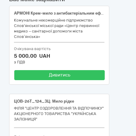
АРМОНІ Крем-мило з антибактеріальним ефектом "Медове" 5л, код за ДК 021:2015: 33710000-0 Парфуми, засоби гігієни та презервативи (код НК 024:2023: 41551 Рідке мило)
Комунальне некомерційне підприємство
Слов'янської міської ради «Центр первинної
медико – санітарної допомоги міста
Слов’янська»
Очікувана вартість
5 000,00 UAH
з ПДВ
Дивитись
ЦОВ-26Т_124_ЗЦ: Мило рідке
ФІЛІЯ "ЦЕНТР ОЗДОРОВЛЕННЯ ТА ВІДПОЧИНКУ"
АКЦІОНЕРНОГО ТОВАРИСТВА "УКРАЇНСЬКА
ЗАЛІЗНИЦЯ"