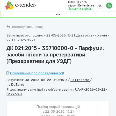
0 800 30 77 55
support@e-tender.ua
UK
Замовити дзвінок
Повернутись назад
Закупівлю оголошено - 22-05-2026, 15:21. Дата останніх змін -
22-05-2026, 15:21
ДК 021:2015 - 33710000-0 - Парфуми,
засоби гігієни та презервативи
(Презервативи для УЗДГ)
Оголошення про проведення.pdf
Закупівля:
UA-2026-05-22-010115-a
/
на ProZorro
/
на DoZorro
Рядок плану закупівлі та обґрунтування:
UA-P-2026-05-22-
012268-a
Період подачі пропозицій
з 22-05-2026, 15:21