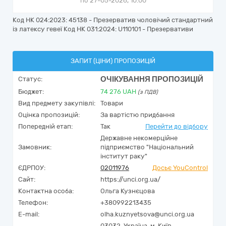
по 27-05-2026, 10:00
Код НК 024:2023: 45138 - Презерватив чоловічий стандартний
із латексу гевеї Код НК 031:2024: U110101 - Презервативи
ЗАПИТ (ЦІНИ) ПРОПОЗИЦІЙ
ОЧІКУВАННЯ ПРОПОЗИЦІЙ
Статус:
Бюджет:
74 276
UAH
(з ПДВ)
Вид предмету закупівлі:
Товари
Оцінка пропозицій:
За вартістю придбання
Попередній етап:
Так
Перейти до відбору
Державне некомерційне
Замовник:
підприємство "Національний
інститут раку"
ЄДРПОУ:
02011976
Досьє YouControl
Сайт:
https://unci.org.ua/
Контактна особа:
Ольга Кузнєцова
Телефон:
+380992213435
E-mail:
olha.kuznyetsova@unci.org.ua
03032,
Україна
,
м. Київ,