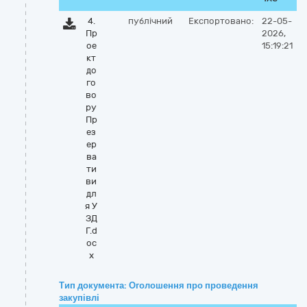
4.
публічний
Експортовано:
22-05-
Пр
2026,
ое
15:19:21
кт
до
го
во
ру
Пр
ез
ер
ва
ти
ви
дл
я У
ЗД
Г.d
oc
x
Тип документа: Оголошення про проведення
закупівлі