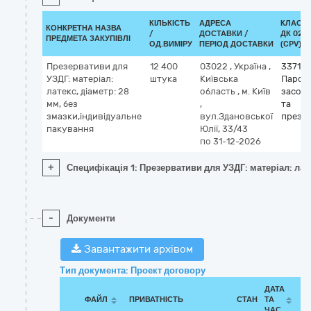
КІЛЬКІСТЬ
АДРЕСА
КЛАСИФ
КОНКРЕТНА НАЗВА
/
ДОСТАВКИ /
ДК 021:
ПРЕДМЕТА ЗАКУПІВЛІ
ОД.ВИМІРУ
ПЕРІОД ДОСТАВКИ
(CPV)
Презервативи для
12 400
03022
,
Україна
,
33710
УЗДГ: матеріал:
штука
Київська
Парфу
латекс, діаметр: 28
область
,
м. Київ
засоби
мм, без
,
та
змазки,індивідуальне
вул.Здановської
презе
пакування
Юлії, 33/43
по 31-12-2026
+
Специфікація 1: Презервативи для УЗДГ: матеріал: лат
-
Документи
Завантажити архівом
Тип документа: Проект договору
ДАТА
ФАЙЛ
ПРИВАТНІСТЬ
СТАН
ТА
ЧАС