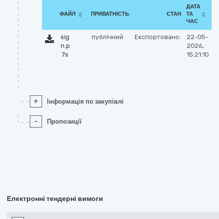
ДАТА
ФАЙЛ
ПРИВАТНІСТЬ
СТАН
ТА
ЧАС
sig
публічний
Експортовано:
22-05-
n.p
2026,
7s
15:21:10
+
Інформація по закупівлі
-
Пропозиції
Електронні тендерні вимоги