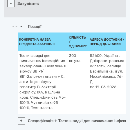
-
Закупівля:
-
Позиції
КІЛЬКІСТЬ
К
КОНКРЕТНА НАЗВА
АДРЕСА ДОСТАВКИ /
/
Д
ПРЕДМЕТА ЗАКУПІВЛІ
ПЕРІОД ДОСТАВКИ
ОД.ВИМІРУ
(
Тести швидкі для
300
52600
,
Україна
,
3
визначення інфекційних
штука
Дніпропетровська
С
захворювань:Виявлення
область
,
селище
р
вірусу ВІЛ-1/
Васильківка
,
вул.
м
ВІЛ-2,вірусу гепатиту С,
Михайлівська, 76-
і
антитіл до вірусу
Д
д
гепатиту В, бактерії
по 19-06-2026
о
сифілісу, ІХА, в Цільна
кров, Специфічність: 95-
100 %, Чутливість: 95-
100 %, Тест-касета
+
Специфікація 1: Тести швидкі для визначення інфекційн