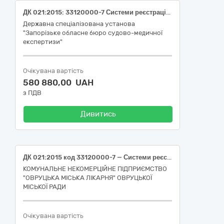
ДК 021:2015: 33120000-7 Системи реєстрації медичної інформації та дослідне обладнання, а саме: тест на гемоглобін, тест для виявлення наявності слини, тест для виявлення простат-специфічного антигену (ПСА)
Державна спеціалізована установа
"Запорізьке обласне бюро судово-медичної
експертизи"
Очікувана вартість
580 880,00 UAH
з ПДВ
Дивитись
ДК 021:2015 код 33120000-7 — Системи реєстрації медичної інформації та дослідне обладнання (Тести швидкі для визначення інфекційних захворювань:Виявлення бактерії Clostridium difficil (CDT(Clostridium difficile toxin A)),(CDT(Clostridium difficile toxin B)), ІХА, в : Фекалії, Специфічність: 95-100 %, Чутливість: 95-100 %,Тест-касета)
КОМУНАЛЬНЕ НЕКОМЕРЦІЙНЕ ПІДПРИЄМСТВО
"ОВРУЦЬКА МІСЬКА ЛІКАРНЯ" ОВРУЦЬКОЇ
МІСЬКОЇ РАДИ
Очікувана вартість