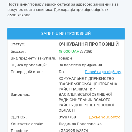
Постачання товару здійснюється за адресою замовника за
рахунок постачальника. Декларація про відповідність
обов'язкова
ЗАПИТ (ЦІНИ) ПРОПОЗИЦІЙ
ОЧІКУВАННЯ ПРОПОЗИЦІЙ
Статус:
Бюджет:
18 000
UAH
(з ПДВ)
Вид предмету закупівлі:
Товари
Оцінка пропозицій:
За вартістю придбання
Попередній етап:
Так
Перейти до відбору
КОМУНАЛЬНЕ ПІДПРИЄМСТВО
"ВАСИЛЬКІВСЬКА ЦЕНТРАЛЬНА
РАЙОННА ЛІКАРНЯ"
Замовник:
ВАСИЛЬКІВСЬКОЇ СЕЛИЩНОЇ
РАДИ СИНЕЛЬНИКІВСЬКОГО
РАЙОНУ ДНІПРОПЕТРОВСЬКОЇ
ОБЛАСТІ
ЄДРПОУ:
01987758
Досьє YouControl
Контактна особа:
Людмила Волосовська
Телефон:
+380995162574