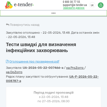
0 800 30 77 55
support@e-tender.ua
UK
Замовити дзвінок
Повернутись назад
Закупівлю оголошено - 22-05-2026, 13:48. Дата останніх змін
- 22-05-2026, 13:48
Тести швидкі для визначення
інфекційних захворювань
Оголошення про проведення.pdf
Закупівля:
UA-2026-05-22-007466-a
/
на ProZorro
/
на DoZorro
Рядок плану закупівлі та обґрунтування:
UA-P-2026-05-22-
008787-a
Період подачі пропозицій
з 22-05-2026, 13:48
по 27-05-2026, 08:00