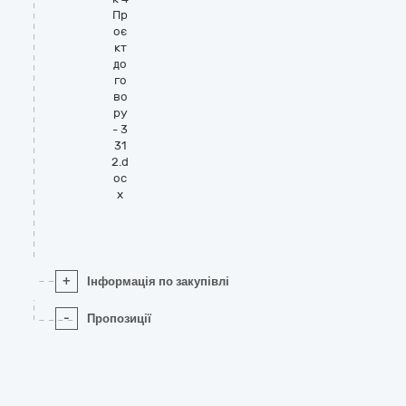
Пр
оє
кт
до
го
во
ру
- 3
31
2.d
oc
x
+
Інформація по закупівлі
-
Пропозиції