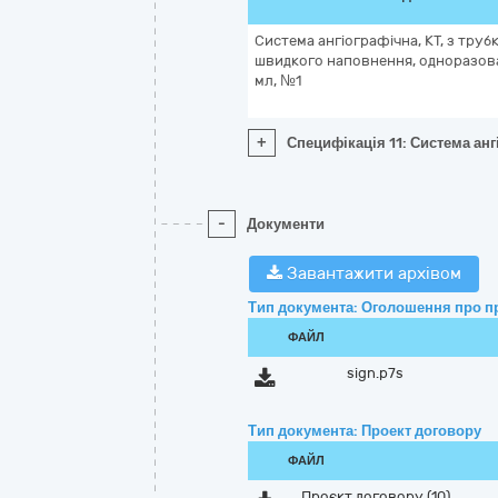
Система ангіографічна, КТ, з тру
швидкого наповнення, одноразова
мл, №1
+
Специфікація 11: Система ан
-
Документи
Завантажити архівом
Тип документа: Оголошення про п
ФАЙЛ
sign.p7s
Тип документа: Проект договору
ФАЙЛ
Проєкт договору (10)