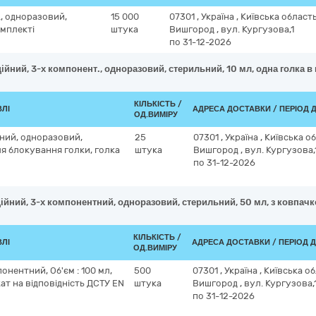
., одноразовий,
15 000
07301
,
Україна
,
Київська област
омплекті
штука
Вишгород
,
вул. Кургузова,1
по 31-12-2026
ійний, 3-х компонент., одноразовий, стерильний, 10 мл, одна голка в
КІЛЬКІСТЬ /
ВЛІ
АДРЕСА ДОСТАВКИ / ПЕРІОД 
ОД.ВИМІРУ
тний, одноразовий,
25
07301
,
Україна
,
Київська о
ля блокування голки, голка
штука
Вишгород
,
вул. Кургузова,
по 31-12-2026
ійний, 3-х компонентний, одноразовий, стерильний, 50 мл, з ковпачк
КІЛЬКІСТЬ /
ВЛІ
АДРЕСА ДОСТАВКИ / ПЕРІОД 
ОД.ВИМІРУ
нентний, Об'єм : 100 мл,
500
07301
,
Україна
,
Київська о
ат на відповідність ДСТУ EN
штука
Вишгород
,
вул. Кургузова,
по 31-12-2026