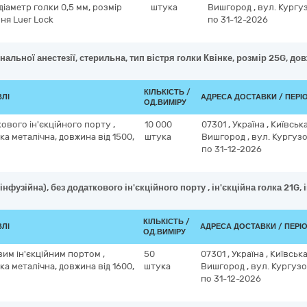
діаметр голки 0,5 мм, розмір
штука
Вишгород
,
вул. Кургуз
ня Luer Lock
по 31-12-2026
нальної анестезії, стерильна, тип вістря голки Квінке, розмір 25G, д
КІЛЬКІСТЬ /
ВЛІ
АДРЕСА ДОСТАВКИ / ПЕРІ
ОД.ВИМІРУ
кового ін'єкційного порту ,
10 000
07301
,
Україна
,
Київськ
лка металічна, довжина від 1500,
штука
Вишгород
,
вул. Кургузо
по 31-12-2026
нфузійна), без додаткового ін'єкційного порту , ін'єкційна голка 21G,
КІЛЬКІСТЬ /
ВЛІ
АДРЕСА ДОСТАВКИ / ПЕРІ
ОД.ВИМІРУ
вим ін'єкційним портом ,
50
07301
,
Україна
,
Київськ
лка металічна, довжина від 1600,
штука
Вишгород
,
вул. Кургузо
по 31-12-2026