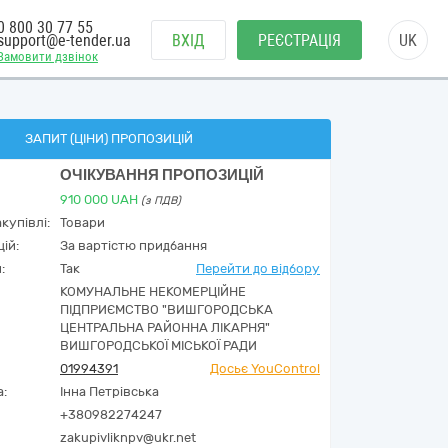
0 800 30 77 55
support@e-tender.ua
ВХІД
РЕЄСТРАЦІЯ
UK
Замовити дзвінок
ЗАПИТ (ЦІНИ) ПРОПОЗИЦІЙ
ОЧІКУВАННЯ ПРОПОЗИЦІЙ
910 000
UAH
(з ПДВ)
купівлі:
Товари
ій:
За вартістю придбання
:
Так
Перейти до відбору
КОМУНАЛЬНЕ НЕКОМЕРЦІЙНЕ
ПІДПРИЄМСТВО "ВИШГОРОДСЬКА
ЦЕНТРАЛЬНА РАЙОННА ЛІКАРНЯ"
ВИШГОРОДСЬКОЇ МІСЬКОЇ РАДИ
01994391
Досьє YouControl
а:
Інна Петрівська
+380982274247
zakupivliknpv@ukr.net