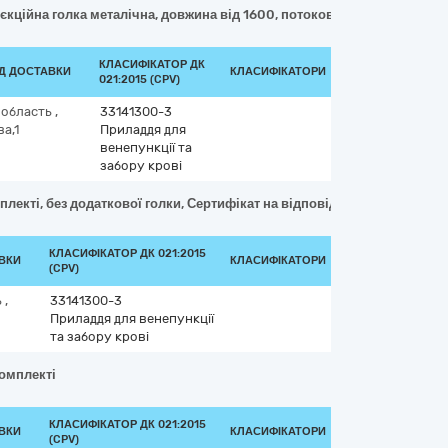
'єкційна голка металічна, довжина від 1600, потокова трубока -1, з фі
КЛАСИФІКАТОР ДК
ОД ДОСТАВКИ
КЛАСИФІКАТОРИ
021:2015 (CPV)
 область
,
33141300-3
а,1
Приладдя для
венепункції та
забору крові
лекті, без додаткової голки, Сертифікат на відповідність ДСТУ EN IS
КЛАСИФІКАТОР ДК 021:2015
АВКИ
КЛАСИФІКАТОРИ
(CPV)
ь
,
33141300-3
Приладдя для венепункції
та забору крові
комплекті
КЛАСИФІКАТОР ДК 021:2015
АВКИ
КЛАСИФІКАТОРИ
(CPV)