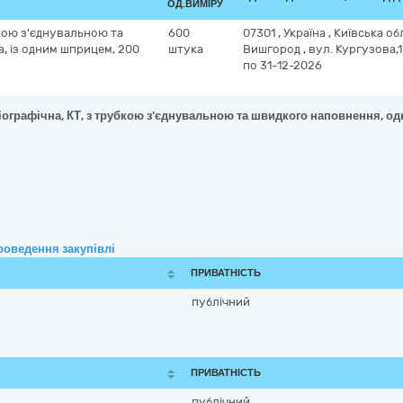
ОД.ВИМІРУ
бкою з'єднувальною та
600
07301
,
Україна
,
Київська об
, із одним шприцем, 200
штука
Вишгород
,
вул. Кургузова,1
по 31-12-2026
гіографічна, КТ, з трубкою з'єднувальною та швидкого наповнення, о
роведення закупівлі
ПРИВАТНІСТЬ
публічний
ПРИВАТНІСТЬ
публічний