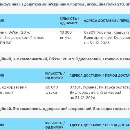
нфузійна), з додатковим ін'єкційним портом , ін'єкційна голка 21G, ін
КІЛЬКІСТЬ /
ВЛІ
АДРЕСА ДОСТАВКИ / ПЕРІ
ОД.ВИМІРУ
ий, Об'єм : 20 мл,
10 000
07301
,
Україна
,
Київська
, без додаткової голки,
штука
Вишгород
,
вул. Кургузов
 EN ISO
по 31-12-2026
ійний, 3-х компонентний, Об'єм : 20 мл, Одноразовий, з голкою в комп
КІЛЬКІСТЬ /
ВЛІ
АДРЕСА ДОСТАВКИ / ПЕРІОД ДОСТ
ОД.ВИМІРУ
., одноразовий,
20 040
07301
,
Україна
,
Київська област
мплекті
штука
Вишгород
,
вул. Кургузова,1
по 31-12-2026
ійний, 3-х компонент., одноразовий, стерильний, 5 мл, одна голка в 
КІЛЬКІСТЬ /
ВЛІ
АДРЕСА ДОСТАВКИ / ПЕРІОД ДОСТ
ОД.ВИМІРУ