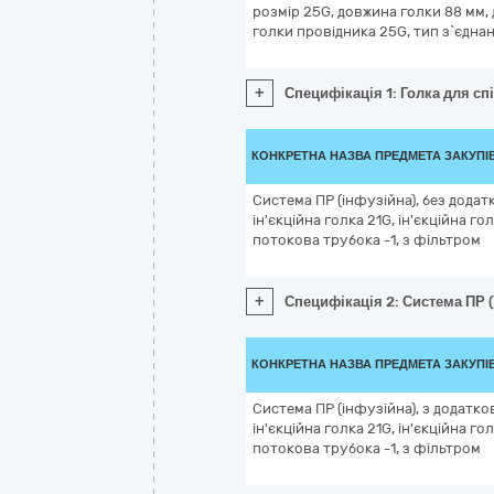
розмір 25G, довжина голки 88 мм, 
голки провідника 25G, тип з`єднан
+
Специфікація 1: Голка для спі
КОНКРЕТНА НАЗВА ПРЕДМЕТА ЗАКУПІ
Система ПР (інфузійна), без додат
ін'єкційна голка 21G, ін'єкційна го
потокова трубока -1, з фільтром
+
Специфікація 2: Система ПР (і
КОНКРЕТНА НАЗВА ПРЕДМЕТА ЗАКУПІ
Система ПР (інфузійна), з додатко
ін'єкційна голка 21G, ін'єкційна го
потокова трубока -1, з фільтром