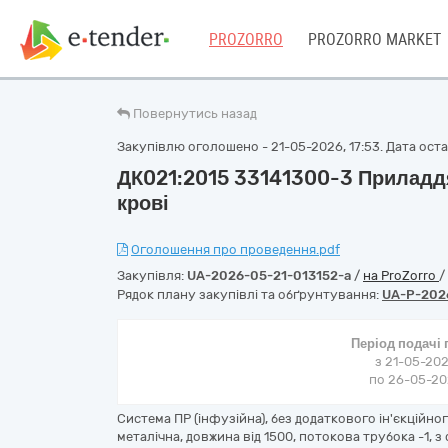
PROZORRO
PROZORRO MARKET
Повернутись назад
Закупівлю оголошено - 21-05-2026, 17:53. Дата остан
ДК021:2015 33141300-3 Приладдя
крові
Оголошення про проведення.pdf
Закупівля:
UA-2026-05-21-013152-a
/
на ProZorro
/
Рядок плану закупівлі та обґрунтування:
UA-P-202
Період подачі
з 21-05-202
по 26-05-202
Система ПР (інфузійна), без додаткового ін'єкційного
металічна, довжина від 1500, потокова трубока -1, з