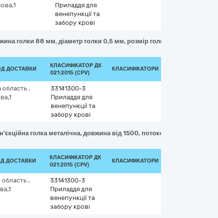
ова,1
Приладдя для
венепункції та
забору крові
овжина голки 88 мм, діаметр голки 0,5 мм, розмір голки провідника 25G
КЛАСИФІКАТОР ДК
ОД ДОСТАВКИ
КЛАСИФІКАТОРИ
021:2015 (CPV)
а область
,
33141300-3
ва,1
Приладдя для
венепункції та
забору крові
 ін'єкційна голка металічна, довжина від 1500, потокова трубока -1, з 
КЛАСИФІКАТОР ДК
ОД ДОСТАВКИ
КЛАСИФІКАТОРИ
021:2015 (CPV)
а область
,
33141300-3
ва,1
Приладдя для
венепункції та
забору крові