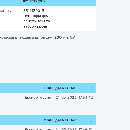
021:2015 (CPV)
ласть
,
33141300-3
Приладдя для
венепункції та
забору крові
дноразова, із одним шприцем, 200 мл, №1
СТАН
ДАТА ТА ЧАС
Експортовано:
21-05-2026, 17:53:42
СТАН
ДАТА ТА ЧАС
Експортовано:
21-05-2026, 17:49:17