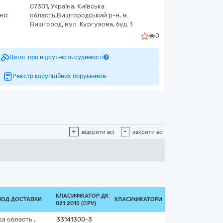
07301,
Україна
,
Київська
ня:
область,
Вишгородський р-н, м.
Вишгород,
вул. Кургузова, буд. 1
0
Витяг про відсутність судимості
Реєстр корупційних порушників
+
-
відкрити всі
закрити всі
КЛАСИФІКАТОР ДК
РІОД ДОСТАВКИ
КЛАСИФІКАТОРИ
021:2015 (CPV)
ка область
,
33141300-3