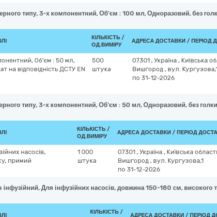
рного типу, 3-х компонентний, Об'єм : 100 мл, Одноразовий, без голк
КІЛЬКІСТЬ /
ВЛІ
АДРЕСА ДОСТАВКИ / ПЕРІОД 
ОД.ВИМІРУ
онентний, Об'єм : 50 мл,
500
07301
,
Україна
,
Київська о
ат на відповідність ДСТУ EN
штука
Вишгород
,
вул. Кургузова,
по 31-12-2026
рного типу, 3-х компонентний, Об'єм : 50 мл, Одноразовий, без голки
КІЛЬКІСТЬ /
ВЛІ
АДРЕСА ДОСТАВКИ / ПЕРІОД ДОСТ
ОД.ВИМІРУ
ійних насосів,
1 000
07301
,
Україна
,
Київська облас
ку, примий
штука
Вишгород
,
вул. Кургузова,1
по 31-12-2026
 інфузійний, Для інфузійних насосів, довжина 150-180 см, високого 
КІЛЬКІСТЬ /
ВЛІ
АДРЕСА ДОСТАВКИ / ПЕРІОД 