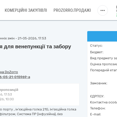
КОМЕРЦІЙНІ ЗАКУПІВЛІ
PROZORRO.ПРОДАЖІ
ніх змін - 21-05-2026, 17:53
 для венепункції та забору
Статус:
Бюджет:
Вид предмету за
Оцінка пропозиц
Попередній етап
на DoZorro
6-05-21-015969-a
Замовник:
 пропозицій
6, 17:53
ЄДРПОУ:
6, 10:00
Контактна особ
Телефон:
 порту , ін'єкційна голка 21G, ін'єкційна голка
 фільтром; Система ПР (інфузійна), без
E-mail: