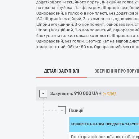
додаткового ін'єкційного порту , ін'єкційна голка 21
потокова трубока -1, з фільтром; Шприц ін'єкційний,
Одноразовий, з голкою в комплекті, без додаткової
ISO; Шприц ін'єкційний, 3-х компонент., одноразови
Шприц ін'єкційний, 3-х компонент., одноразовий, ст
Шприц ін'єкційний, 3-х компонентний, одноразовий,
блокування голки, голка в комплекті; Шприц катетер
Одноразовий, без голки, Сертифікат на відповідніс
компонентний, Об'єм : 50 мл, Одноразовий, без голк
ДЕТАЛІ ЗАКУПІВЛІ
ЗВЕРНЕННЯ ПРО ПОРУ
-
Закупівля:
910 000
UAH
(з ПДВ)
-
Позиції
КОНКРЕТНА НАЗВА ПРЕДМЕТА ЗАКУПІ
Голка для спінальної анестезії, ст