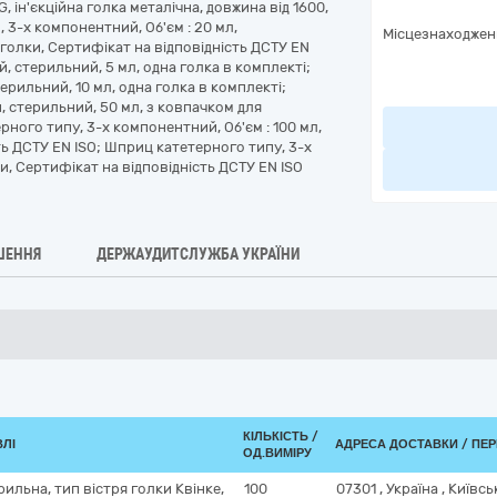
G, ін'єкційна голка металічна, довжина від 1600,
 3-х компонентний, Об'єм : 20 мл,
Місцезнаходжен
 голки, Сертифікат на відповідність ДСТУ EN
й, стерильний, 5 мл, одна голка в комплекті;
ерильний, 10 мл, одна голка в комплекті;
 стерильний, 50 мл, з ковпачком для
ного типу, 3-х компонентний, Об'єм : 100 мл,
ть ДСТУ EN ISO; Шприц катетерного типу, 3-х
и, Сертифікат на відповідність ДСТУ EN ISO
ШЕННЯ
ДЕРЖАУДИТСЛУЖБА УКРАЇНИ
КІЛЬКІСТЬ /
ВЛІ
АДРЕСА ДОСТАВКИ / ПЕ
ОД.ВИМІРУ
ерильна, тип вістря голки Квінке,
100
07301
,
Україна
,
Київсь