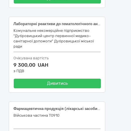
Лабораторні реактиви до гематологічного аналізатора Zybio Z3/Z3 CRP
Комунальне некомерційне підприємство
"Дубровицький центр первинної медико-
санітарної допомоги" Дубровицької міської
ради
Очікувана вартість
9 300,00 UAH
з ПДВ
Дивитись
Фармацевтична продукція (лікарські засоби різні)
Військова частина Т0910