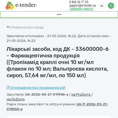
0 800 30 77 55
support@e-tender.ua
UK
Замовити дзвінок
Повернутись назад
Закупівлю оголошено - 21-05-2026, 16:22. Дата останніх змін -
21-05-2026, 16:22
Лікарські засоби, код ДК - 33600000-6
- Фармацевтична продукція
((Тропікамід краплі очні 10 мг/мл
флакон по 10 мл; Вальпроєва кислота,
сироп, 57,64 мг/мл, по 150 мл)
Оголошення про проведення.pdf
Закупівля:
UA-2026-05-21-011946-a
/
на ProZorro
/
на DoZorro
Рядок плану закупівлі та обґрунтування:
UA-P-2026-05-21-
014566-a