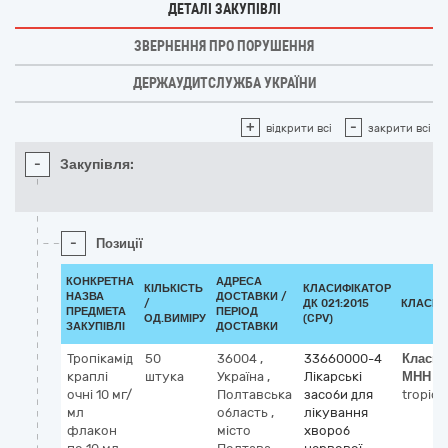
ДЕТАЛІ ЗАКУПІВЛІ
ЗВЕРНЕННЯ ПРО ПОРУШЕННЯ
ДЕРЖАУДИТСЛУЖБА УКРАЇНИ
+
-
відкрити всі
закрити всі
-
Закупівля:
-
Позиції
КОНКРЕТНА
АДРЕСА
КІЛЬКІСТЬ
КЛАСИФІКАТОР
НАЗВА
ДОСТАВКИ /
/
ДК 021:2015
КЛАСИФ
ПРЕДМЕТА
ПЕРІОД
ОД.ВИМІРУ
(CPV)
ЗАКУПІВЛІ
ДОСТАВКИ
Тропікамід
50
36004
,
33660000-4
Класиф
краплі
штука
Україна
,
Лікарські
МНН
очні 10 мг/
Полтавська
засоби для
tropic
мл
область
,
лікування
флакон
місто
хвороб