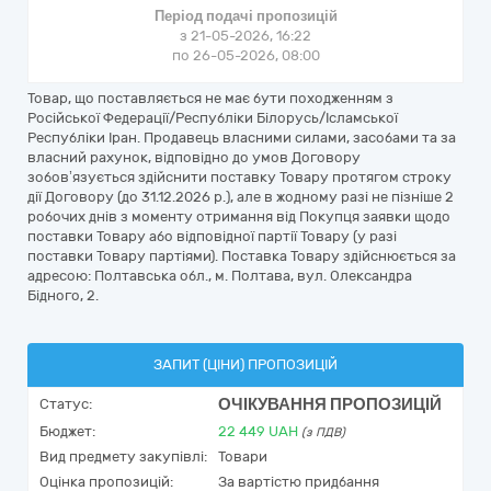
Період подачі пропозицій
з 21-05-2026, 16:22
по 26-05-2026, 08:00
Товар, що поставляється не має бути походженням з
Російської Федерації/Республіки Білорусь/Ісламської
Республіки Іран. Продавець власними силами, засобами та за
власний рахунок, відповідно до умов Договору
зобов’язується здійснити поставку Товару протягом строку
дії Договору (до 31.12.2026 р.), але в жодному разі не пізніше 2
робочих днів з моменту отримання від Покупця заявки щодо
поставки Товару або відповідної партії Товару (у разі
поставки Товару партіями). Поставка Товару здійснюється за
адресою: Полтавська обл., м. Полтава, вул. Олександра
Бідного, 2.
ЗАПИТ (ЦІНИ) ПРОПОЗИЦІЙ
ОЧІКУВАННЯ ПРОПОЗИЦІЙ
Статус:
Бюджет:
22 449
UAH
(з ПДВ)
Вид предмету закупівлі:
Товари
Оцінка пропозицій:
За вартістю придбання