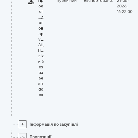
Пр
публічний
Експортовано:
21-05-
ое
2026,
кт
16:22:00
_д
ог
ов
ор
у_
ЗЦ
П_
лік
и б
ез
за
бе
зп.
do
cx
+
Інформація по закупівлі
-
Пропозиції