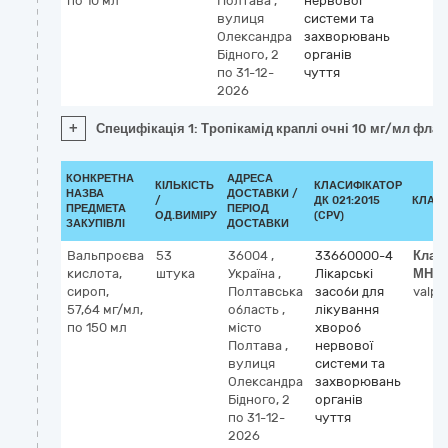
по 10 мл
Полтава
,
нервової
вулиця
системи та
Олександра
захворювань
Бідного, 2
органів
по 31-12-
чуття
2026
+
Специфікація 1: Тропікамід краплі очні 10 мг/мл флак
КОНКРЕТНА
АДРЕСА
КІЛЬКІСТЬ
КЛАСИФІКАТОР
НАЗВА
ДОСТАВКИ /
/
ДК 021:2015
КЛАС
ПРЕДМЕТА
ПЕРІОД
ОД.ВИМІРУ
(CPV)
ЗАКУПІВЛІ
ДОСТАВКИ
Вальпроєва
53
36004
,
33660000-4
Клас
кислота,
штука
Україна
,
Лікарські
МНН
сироп,
Полтавська
засоби для
valpr
57,64 мг/мл,
область
,
лікування
по 150 мл
місто
хвороб
Полтава
,
нервової
вулиця
системи та
Олександра
захворювань
Бідного, 2
органів
по 31-12-
чуття
2026