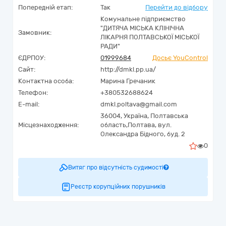
Попередній етап:
Так
Перейти до відбору
Комунальне підприємство
"ДИТЯЧА МІСЬКА КЛІНІЧНА
Замовник:
ЛІКАРНЯ ПОЛТАВСЬКОЇ МІСЬКОЇ
РАДИ"
ЄДРПОУ:
01999684
Досьє YouControl
Сайт:
http://dmkl.pp.ua/
Контактна особа:
Марина Гречаник
Телефон:
+380532688624
E-mail:
dmkl.poltava@gmail.com
36004,
Україна
,
Полтавська
Місцезнаходження:
область,
Полтава,
вул.
Олександра Бідного, буд. 2
0
Витяг про відсутність судимості
Реєстр корупційних порушників