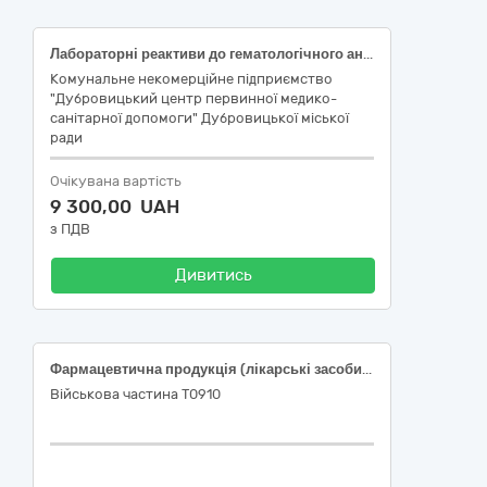
Лабораторні реактиви до гематологічного аналізатора Zybio Z3/Z3 CRP
Комунальне некомерційне підприємство
"Дубровицький центр первинної медико-
санітарної допомоги" Дубровицької міської
ради
Очікувана вартість
9 300,00 UAH
з ПДВ
Дивитись
Фармацевтична продукція (лікарські засоби різні)
Військова частина Т0910