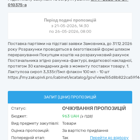
010375-a
Період подачі пропозицій
з 21-05-2026, 14:30
по 26-05-2026, 08:00
Поставка партіями на підставі заявки Замовника, до 31.12.2026
року Розрахунки проводяться в безготівковій формі шляхом
перерахування Покупцем коштів на розрахунковий рахунок
Постачальника згідно рахунка-фактурі, видаткової накладної,
протягом 30 календарних днів з моменту поставки товару. 1.
Лактулоза сироп 3,335г/5мл флакон 100 мл - 10 шт
https://my.zakupivli.pro/cabinet/ecatalog/gov/view/65d8b822ca59
ЗАПИТ (ЦІНИ) ПРОПОЗИЦІЙ
ОЧІКУВАННЯ ПРОПОЗИЦІЙ
Статус:
Бюджет:
963
UAH
(з ПДВ)
Вид предмету закупівлі:
Товари
Оцінка пропозицій:
За вартістю придбання
Попередній етап:
Так
Перейти до відбору