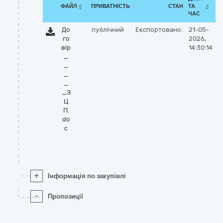
ФАЙЛ
ПРИВАТНІСТЬ
СТАН
ТА
ЧАС
До
публічний
Експортовано:
21-05-
го
2026,
вір
14:30:14
_
_
_
_
_З
Ц
П.
do
c
+
Інформація по закупівлі
-
Пропозиції