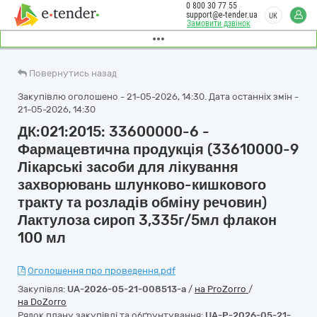
0 800 30 77 55
support@e-tender.ua
UK
Замовити дзвінок
Повернутись назад
Закупівлю оголошено - 21-05-2026, 14:30. Дата останніх змін -
21-05-2026, 14:30
ДК:021:2015: 33600000-6 -
Фармацевтична продукція (33610000-9
Лікарські засоби для лікування
захворювань шлунково-кишкового
тракту та розладів обміну речовин)
Лактулоза сироп 3,335г/5мл флакон
100 мл
Оголошення про проведення.pdf
Закупівля:
UA-2026-05-21-008513-a
/
на ProZorro
/
на DoZorro
Рядок плану закупівлі та обґрунтування:
UA-P-2026-05-21-