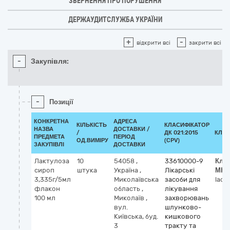
ЗВЕРНЕННЯ ПРО ПОРУШЕННЯ
ДЕРЖАУДИТСЛУЖБА УКРАЇНИ
+
-
відкрити всі
закрити всі
-
Закупівля:
-
Позиції
КОНКРЕТНА
АДРЕСА
КІЛЬКІСТЬ
КЛАСИФІКАТОР
НАЗВА
ДОСТАВКИ /
/
ДК 021:2015
КЛАС
ПРЕДМЕТА
ПЕРІОД
ОД.ВИМІРУ
(CPV)
ЗАКУПІВЛІ
ДОСТАВКИ
Лактулоза
10
54058
,
33610000-9
Кла
сироп
штука
Україна
,
Лікарські
МНН
3,335г/5мл
Миколаївська
засоби для
lact
флакон
область
,
лікування
100 мл
Миколаїв
,
захворювань
вул.
шлунково-
Київська, буд.
кишкового
3
тракту та