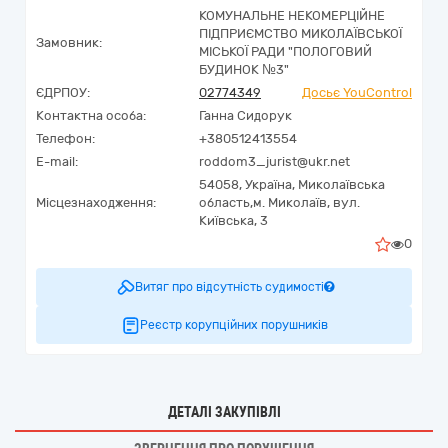
КОМУНАЛЬНЕ НЕКОМЕРЦІЙНЕ
ПІДПРИЄМСТВО МИКОЛАЇВСЬКОЇ
Замовник:
МІСЬКОЇ РАДИ "ПОЛОГОВИЙ
БУДИНОК №3"
ЄДРПОУ:
02774349
Досьє YouControl
Контактна особа:
Ганна Сидорук
Телефон:
+380512413554
E-mail:
roddom3_jurist@ukr.net
54058,
Україна
,
Миколаївська
Місцезнаходження:
область,
м. Миколаїв,
вул.
Київська, 3
0
Витяг про відсутність судимості
Реєстр корупційних порушників
ДЕТАЛІ ЗАКУПІВЛІ