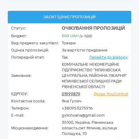
ЗАПИТ (ЦІНИ) ПРОПОЗИЦІЙ
ОЧІКУВАННЯ ПРОПОЗИЦІЙ
Статус:
Бюджет:
500
UAH
(з ПДВ)
Вид предмету закупівлі:
Товари
Оцінка пропозицій:
За вартістю придбання
Попередній етап:
Так
Перейти до відбору
КОМУНАЛЬНЕ НЕКОМЕРЦІЙНЕ
ПІДПРИЄМСТВО "МЛИНІВСЬКА
Замовник:
ЦЕНТРАЛЬНА РАЙОННА ЛІКАРНЯ"
МЛИНІВСЬКОЇ СЕЛИЩНОЇ РАДИ
РІВНЕНСЬКОЇ ОБЛАСТІ
ЄДРПОУ:
01999879
Досьє YouControl
Контактна особа:
Яна Гулич
Телефон:
+380953275916
E-mail:
gylichyana@gmail.com
35100,
Україна
,
Рівненська
Місцезнаходження:
область,
смт Млинів,
вулиця
Поліщука, 70