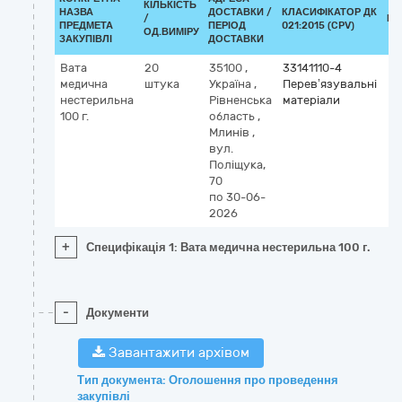
КІЛЬКІСТЬ
НАЗВА
ДОСТАВКИ /
КЛАСИФІКАТОР ДК
/
КЛ
ПРЕДМЕТА
ПЕРІОД
021:2015 (CPV)
ОД.ВИМІРУ
ЗАКУПІВЛІ
ДОСТАВКИ
Вата
20
35100
,
33141110-4
медична
штука
Україна
,
Перев’язувальні
нестерильна
Рівненська
матеріали
100 г.
область
,
Млинів
,
вул.
Поліщука,
70
по 30-06-
2026
+
Специфікація 1: Вата медична нестерильна 100 г.
-
Документи
Завантажити архівом
Тип документа: Оголошення про проведення
закупівлі