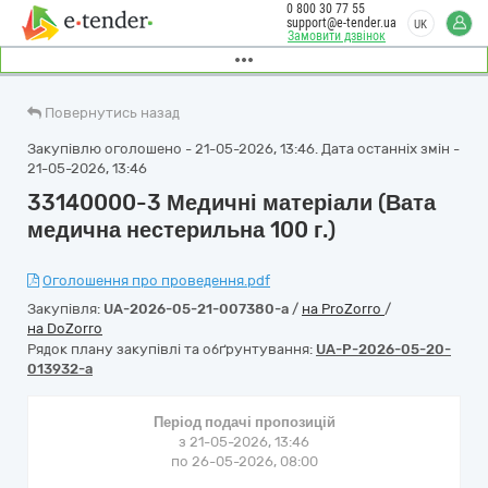
0 800 30 77 55
support@e-tender.ua
UK
Замовити дзвінок
Повернутись назад
Закупівлю оголошено - 21-05-2026, 13:46. Дата останніх змін -
21-05-2026, 13:46
33140000-3 Медичні матеріали (Вата
медична нестерильна 100 г.)
Оголошення про проведення.pdf
Закупівля:
UA-2026-05-21-007380-a
/
на ProZorro
/
на DoZorro
Рядок плану закупівлі та обґрунтування:
UA-P-2026-05-20-
013932-a
Період подачі пропозицій
з 21-05-2026, 13:46
по 26-05-2026, 08:00