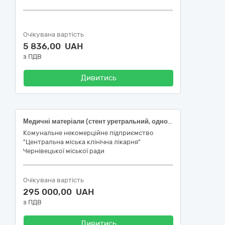
Очікувана вартість
5 836,00 UAH
з ПДВ
Дивитись
Медичні матеріали (стент уретральний, одноразовий контейнер для екстракції)
Комунальне некомерційне підприємство
"Центральна міська клінічна лікарня"
Чернівецької міської ради
Очікувана вартість
295 000,00 UAH
з ПДВ
Дивитись