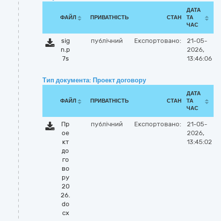
ДАТА
ФАЙЛ
ПРИВАТНІСТЬ
СТАН
ТА
ЧАС
sig
публічний
Експортовано:
21-05-
n.p
2026,
7s
13:46:06
Тип документа: Проект договору
ДАТА
ФАЙЛ
ПРИВАТНІСТЬ
СТАН
ТА
ЧАС
Пр
публічний
Експортовано:
21-05-
ое
2026,
кт
13:45:02
до
го
во
ру
20
26.
do
cx