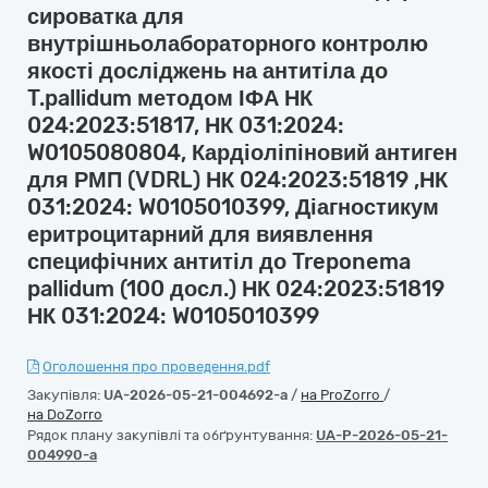
сироватка для
внутрішньолабораторного контролю
якості досліджень на антитіла до
T.pallidum методом ІФА НК
024:2023:51817, НК 031:2024:
W0105080804, Кардіоліпіновий антиген
для РМП (VDRL) НК 024:2023:51819 ,НК
031:2024: W0105010399, Діагностикум
еритроцитарний для виявлення
специфічних антитіл до Treponema
pallidum (100 досл.) НК 024:2023:51819
НК 031:2024: W0105010399
Оголошення про проведення.pdf
Закупівля:
UA-2026-05-21-004692-a
/
на ProZorro
/
на DoZorro
Рядок плану закупівлі та обґрунтування:
UA-P-2026-05-21-
004990-a