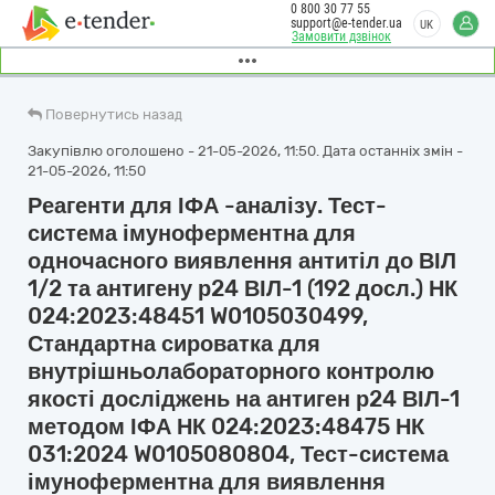
0 800 30 77 55
support@e-tender.ua
UK
Замовити дзвінок
Повернутись назад
Закупівлю оголошено - 21-05-2026, 11:50. Дата останніх змін -
21-05-2026, 11:50
Реагенти для ІФА -аналізу. Тест-
система імуноферментна для
одночасного виявлення антитіл до ВІЛ
1/2 та антигену р24 ВІЛ-1 (192 досл.) НК
024:2023:48451 W0105030499,
Стандартна сироватка для
внутрішньолабораторного контролю
якості досліджень на антиген р24 ВІЛ-1
методом ІФА НК 024:2023:48475 НК
031:2024 W0105080804, Тест-система
імуноферментна для виявлення