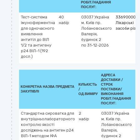
РОБІТ/НАДАННЯ
ПОСЛУГ:
Тест-система
40
03037
Україна
33690000-3
імуноферментна
набір
м. Київ
пр.
Лікарські
для одночасного
Лобановського
засоби різні
виявлення
Валерія,
антитіл до ВІЛ
будинок 2
1/2 та антигену
по 31-12-2026
р24 ВІЛ-1 (192
досл.)
АДРЕСА
ДОСТАВКИ /
КІЛЬКІСТЬ
СТРОК
КЛ
КОНКРЕТНА НАЗВА ПРЕДМЕТА
/
ПОСТАВКИ/
ДК
ЗАКУПІВЛІ
ОД.ВИМІРУ
ВИКОНАННЯ
(C
РОБІТ/НАДАННЯ
ПОСЛУГ:
Стандартна сироватка для
2
03037
Україна
3
внутрішньолабораторного
набір
м. Київ
пр.
Лі
контролю якості
Лобановського
за
досліджень на антиген р24
Валерія,
ВІЛ-1 методом ІФА
будинок 2