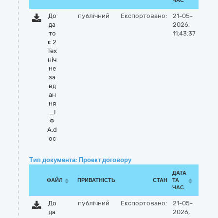
ЧАС
До
публічний
Експортовано:
21-05-
да
2026,
то
11:43:37
к 2
Тех
ніч
не
за
вд
ан
ня
_І
Ф
А.d
oc
Тип документа: Проект договору
ДАТА
ФАЙЛ
ПРИВАТНІСТЬ
СТАН
ТА
ЧАС
До
публічний
Експортовано:
21-05-
да
2026,