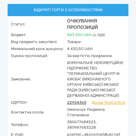
ВІДКРИТІ ТОРГИ З ОСОБЛИВОСТЯМИ
ОЧІКУВАННЯ
Статус:
ПРОПОЗИЦІЙ
Бюджет:
443 050
UAH
(з ПДВ)
Вид предмету закупівлі:
Товари
Мінімальний крок аукціону:
4 430,50 UAH
Оцінка пропозицій:
За вартістю придбання
КОМУНАЛЬНЕ НЕКОМЕРЦІЙНЕ
ПІДПРИЄМСТВО
"ПЕРИНАТАЛЬНИЙ ЦЕНТР М.
Замовник:
КИЄВА" ВИКОНАВЧОГО
ОРГАНУ КИЇВСЬКОЇ МІСЬКОЇ
РАДИ (КИЇВСЬКОЇ МІСЬКОЇ
ДЕРЖАВНОЇ АДМІНІСТРАЦІЇ)
ЄДРПОУ:
22964365
Досьє YouControl
Омельчук Людмила
Контактна особа:
Степанівна
380677684523,
Телефон:
380987683228
E-mail:
pcenter_ekonomist@ukr.net