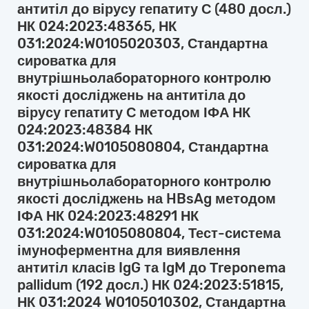
антитіл до вірусу гепатиту С (480 досл.)
НК 024:2023:48365, НК
031:2024:W0105020303, Стандартна
сироватка для
внутрішньолабораторного контролю
якості досліджень на антитіла до
вірусу гепатиту С методом ІФА НК
024:2023:48384 НК
031:2024:W0105080804, Стандартна
сироватка для
внутрішньолабораторного контролю
якості досліджень на HBsAg методом
ІФА НК 024:2023:48291 НК
031:2024:W0105080804, Тест-система
імуноферментна для виявлення
антитіл класів IgG та IgM до Тreponema
pallidum (192 досл.) НК 024:2023:51815,
НК 031:2024 W0105010302, Стандартна