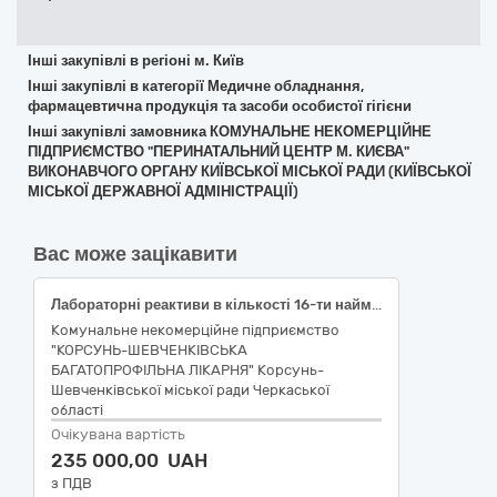
Інші закупівлі в регіоні м. Київ
Інші закупівлі в категорії Медичне обладнання,
фармацевтична продукція та засоби особистої гігієни
Інші закупівлі замовника КОМУНАЛЬНЕ НЕКОМЕРЦІЙНЕ
ПІДПРИЄМСТВО "ПЕРИНАТАЛЬНИЙ ЦЕНТР М. КИЄВА"
ВИКОНАВЧОГО ОРГАНУ КИЇВСЬКОЇ МІСЬКОЇ РАДИ (КИЇВСЬКОЇ
МІСЬКОЇ ДЕРЖАВНОЇ АДМІНІСТРАЦІЇ)
Вас може зацікавити
Лабораторні реактиви в кількості 16-ти найменувань згідно з кодом ДК 021:2015 "Єдиний закупівельний словник" - 33690000-3 Лікарські засоби різні
Комунальне некомерційне підприємство
"КОРСУНЬ-ШЕВЧЕНКІВСЬКА
БАГАТОПРОФІЛЬНА ЛІКАРНЯ" Корсунь-
Шевченківської міської ради Черкаської
області
Очікувана вартість
235 000,00 UAH
з ПДВ