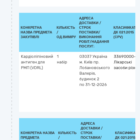
АДРЕСА
ДОСТАВКИ /
КОНКРЕТНА
КІЛЬКІСТЬ
СТРОК
КЛАСИФІКАТО
НАЗВА ПРЕДМЕТА
/
ПОСТАВКИ/
ДК 021:2015
ЗАКУПІВЛІ
ОД.ВИМІРУ
ВИКОНАННЯ
(CPV)
РОБІТ/НАДАННЯ
ПОСЛУГ:
Кардіоліпіновий
1
03037
Україна
33690000-3
антиген для
набір
м. Київ
пр.
Лікарські
РМП (VDRL)
Лобановського
засоби різні
Валерія,
будинок 2
по 31-12-2026
АДРЕСА
ДОСТАВКИ /
КОНКРЕТНА НАЗВА
КІЛЬКІСТЬ
СТРОК
КЛАСИФІКАТ
ПРЕДМЕТА
/
ПОСТАВКИ/
ДК 021:2015