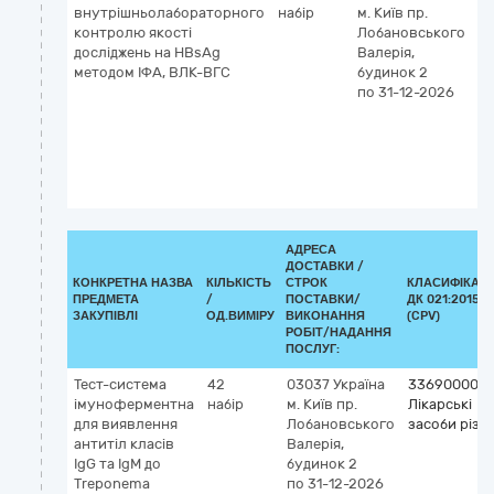
внутрішньолабораторного
набір
м. Київ
пр.
Лі
контролю якості
Лобановського
за
досліджень на HBsAg
Валерія,
методом ІФА, ВЛК-ВГС
будинок 2
по 31-12-2026
АДРЕСА
ДОСТАВКИ /
КОНКРЕТНА НАЗВА
КІЛЬКІСТЬ
СТРОК
КЛАСИФІКАТ
ПРЕДМЕТА
/
ПОСТАВКИ/
ДК 021:2015
ЗАКУПІВЛІ
ОД.ВИМІРУ
ВИКОНАННЯ
(CPV)
РОБІТ/НАДАННЯ
ПОСЛУГ:
Тест-система
42
03037
Україна
33690000-3
імуноферментна
набір
м. Київ
пр.
Лікарські
для виявлення
Лобановського
засоби різні
антитіл класів
Валерія,
IgG та IgM до
будинок 2
Тreponema
по 31-12-2026