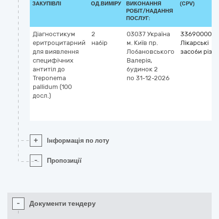
ЗАКУПІВЛІ
ОД.ВИМІРУ
ВИКОНАННЯ
(CPV)
РОБІТ/НАДАННЯ
ПОСЛУГ:
Діагностикум
2
03037
Україна
33690000-3
еритроцитарний
набір
м. Київ
пр.
Лікарські
для виявлення
Лобановського
засоби різні
специфічних
Валерія,
антитіл до
будинок 2
Treponema
по 31-12-2026
pallidum (100
досл.)
+
Інформація по лоту
-
Пропозиції
-
Документи тендеру