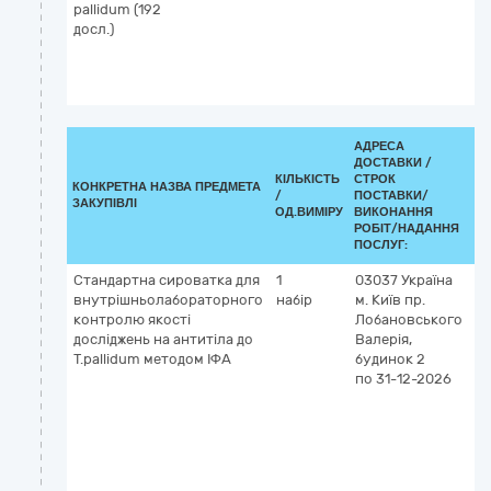
pallidum (192
досл.)
АДРЕСА
ДОСТАВКИ /
КІЛЬКІСТЬ
СТРОК
КЛ
КОНКРЕТНА НАЗВА ПРЕДМЕТА
/
ПОСТАВКИ/
ДК
ЗАКУПІВЛІ
ОД.ВИМІРУ
ВИКОНАННЯ
(C
РОБІТ/НАДАННЯ
ПОСЛУГ:
Стандартна сироватка для
1
03037
Україна
3
внутрішньолабораторного
набір
м. Київ
пр.
Лі
контролю якості
Лобановського
за
досліджень на антитіла до
Валерія,
T.pallidum методом ІФА
будинок 2
по 31-12-2026