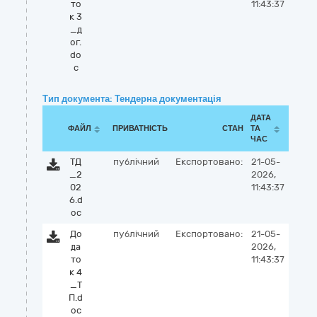
то
11:43:37
к 3
_д
ог.
do
c
Тип документа: Тендерна документація
ДАТА
ФАЙЛ
ПРИВАТНІСТЬ
СТАН
ТА
ЧАС
ТД
публічний
Експортовано:
21-05-
_2
2026,
02
11:43:37
6.d
oc
До
публічний
Експортовано:
21-05-
да
2026,
то
11:43:37
к 4
_Т
П.d
oc