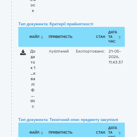
oc
x
Тип документа: Критерії прийнятності
ДАТА
ФАЙЛ
ПРИВАТНІСТЬ
СТАН
ТА
ЧАС
До
публічний
Експортовано:
21-05-
да
2026,
то
11:43:37
к 1
_к
ва
лі
ф
_.
do
c
Тип документа: Технічний опис предмету закупівлі
ДАТА
ФАЙЛ
ПРИВАТНІСТЬ
СТАН
ТА