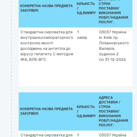
КІЛЬКІСТЬ
СТРОК
КЛ
КОНКРЕТНА НАЗВА ПРЕДМЕТА
/
ПОСТАВКИ/
ДК
ЗАКУПІВЛІ
ОД.ВИМІРУ
ВИКОНАННЯ
(C
РОБІТ/НАДАННЯ
ПОСЛУГ:
Стандартна сироватка для
1
03037
Україна
3
внутрішньолабораторного
набір
м. Київ
пр.
Лі
контролю якості
Лобановського
за
досліджень на антитіла до
Валерія,
вірусу гепатиту С методом
будинок 2
ІФА, ВЛК-ВГС
по 31-12-2026
АДРЕСА
ДОСТАВКИ /
КІЛЬКІСТЬ
СТРОК
КЛ
КОНКРЕТНА НАЗВА ПРЕДМЕТА
/
ПОСТАВКИ/
ДК
ЗАКУПІВЛІ
ОД.ВИМІРУ
ВИКОНАННЯ
(C
РОБІТ/НАДАННЯ
ПОСЛУГ:
Стандартна сироватка для
1
03037
Україна
3