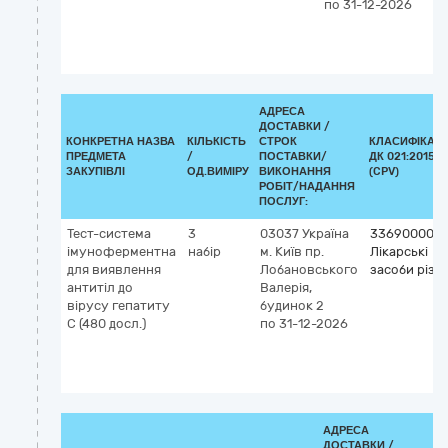
по 31-12-2026
АДРЕСА
ДОСТАВКИ /
КОНКРЕТНА НАЗВА
КІЛЬКІСТЬ
СТРОК
КЛАСИФІКАТ
ПРЕДМЕТА
/
ПОСТАВКИ/
ДК 021:2015
ЗАКУПІВЛІ
ОД.ВИМІРУ
ВИКОНАННЯ
(CPV)
РОБІТ/НАДАННЯ
ПОСЛУГ:
Тест-система
3
03037
Україна
33690000-3
імуноферментна
набір
м. Київ
пр.
Лікарські
для виявлення
Лобановського
засоби різні
антитіл до
Валерія,
вірусу гепатиту
будинок 2
С (480 досл.)
по 31-12-2026
АДРЕСА
ДОСТАВКИ /