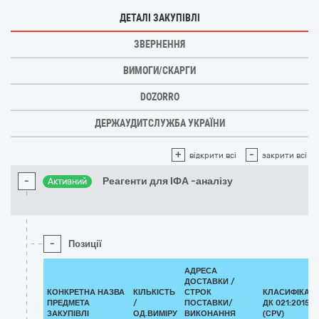
ДЕТАЛІ ЗАКУПІВЛІ
ЗВЕРНЕННЯ
ВИМОГИ/СКАРГИ
DOZORRO
ДЕРЖАУДИТСЛУЖБА УКРАЇНИ
+
-
відкрити всі
закрити всі
-
Реагенти для ІФА -аналізу
Активний
-
Позиції
АДРЕСА
ДОСТАВКИ /
КОНКРЕТНА НАЗВА
КІЛЬКІСТЬ
СТРОК
КЛАСИФІКАТ
ПРЕДМЕТА
/
ПОСТАВКИ/
ДК 021:2015
ЗАКУПІВЛІ
ОД.ВИМІРУ
ВИКОНАННЯ
(CPV)