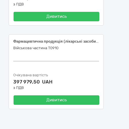
з ПДВ
Дивитись
Фармацевтична продукція (лікарські засоби різні)
Військова частина Т0910
Очікувана вартість
397 979,50 UAH
з ПДВ
Дивитись