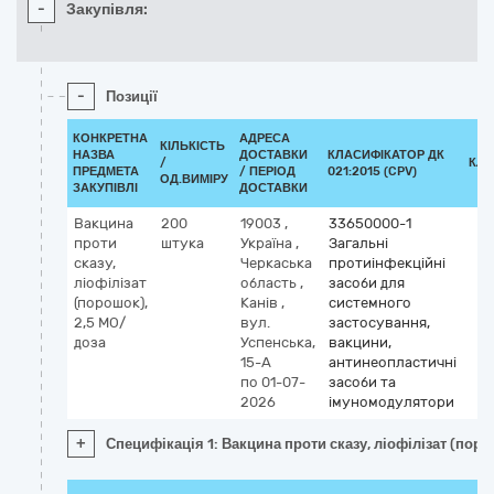
-
Закупівля:
-
Позиції
КОНКРЕТНА
АДРЕСА
КІЛЬКІСТЬ
НАЗВА
ДОСТАВКИ
КЛАСИФІКАТОР ДК
/
КЛА
ПРЕДМЕТА
/ ПЕРІОД
021:2015 (CPV)
ОД.ВИМІРУ
ЗАКУПІВЛІ
ДОСТАВКИ
Вакцина
200
19003
,
33650000-1
проти
штука
Україна
,
Загальні
сказу,
Черкаська
протиінфекційні
ліофілізат
область
,
засоби для
(порошок),
Канів
,
системного
2,5 МО/
вул.
застосування,
доза
Успенська,
вакцини,
15-А
антинеопластичні
по 01-07-
засоби та
2026
імуномодулятори
+
Специфікація 1: Вакцина проти сказу, ліофілізат (пор