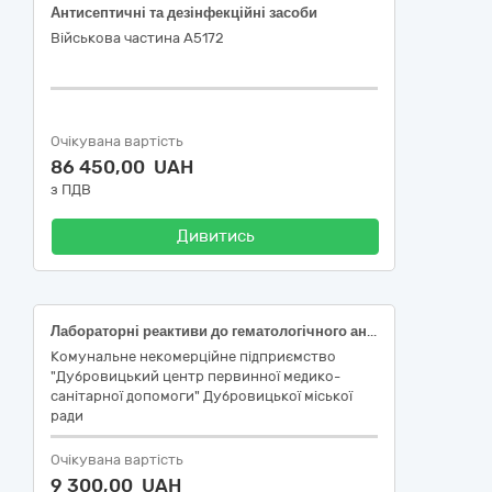
Антисептичні та дезінфекційні засоби
Військова частина А5172
Очікувана вартість
86 450,00 UAH
з ПДВ
Дивитись
Лабораторні реактиви до гематологічного аналізатора Zybio Z3/Z3 CRP
Комунальне некомерційне підприємство
"Дубровицький центр первинної медико-
санітарної допомоги" Дубровицької міської
ради
Очікувана вартість
9 300,00 UAH