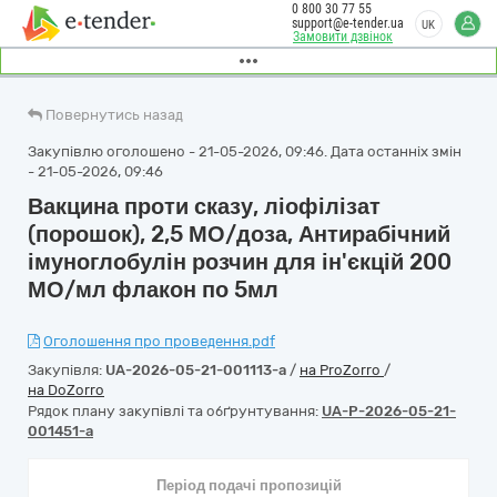
0 800 30 77 55
support@e-tender.ua
UK
Замовити дзвінок
Повернутись назад
Закупівлю оголошено - 21-05-2026, 09:46. Дата останніх змін
- 21-05-2026, 09:46
Вакцина проти сказу, ліофілізат
(порошок), 2,5 МО/доза, Антирабічний
імуноглобулін розчин для ін'єкцій 200
МО/мл флакон по 5мл
Оголошення про проведення.pdf
Закупівля:
UA-2026-05-21-001113-a
/
на ProZorro
/
на DoZorro
Рядок плану закупівлі та обґрунтування:
UA-P-2026-05-21-
001451-a
Період подачі пропозицій