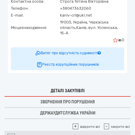
Контактна особа:
Строга Тетяна Вікторівна
Телефон:
+380473632060
E-mail:
kaniv-crl@ukr.net
19003,
Україна
,
Черкаська
Місцезнаходження:
область,
Канів,
вул. Успенська,
15-А
0
Витяг про відсутність судимості
Реєстр корупційних порушників
ДЕТАЛІ ЗАКУПІВЛІ
ЗВЕРНЕННЯ ПРО ПОРУШЕННЯ
ДЕРЖАУДИТСЛУЖБА УКРАЇНИ
+
-
відкрити всі
закрити всі