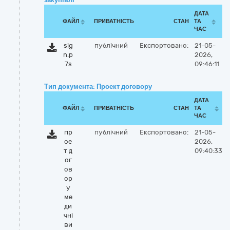
ДАТА
ФАЙЛ
ПРИВАТНІСТЬ
СТАН
ТА
ЧАС
sig
публічний
Експортовано:
21-05-
n.p
2026,
7s
09:46:11
Тип документа: Проект договору
ДАТА
ФАЙЛ
ПРИВАТНІСТЬ
СТАН
ТА
ЧАС
пр
публічний
Експортовано:
21-05-
ое
2026,
т д
09:40:33
ог
ов
ор
у
ме
ди
чні
ви