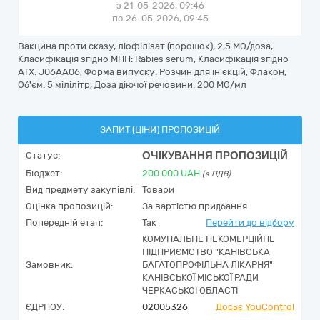
з 21-05-2026, 09:46
по 26-05-2026, 09:45
Вакцина проти сказу, ліофілізат (порошок), 2,5 МО/доза,
Класифікація згідно МНН: Rabies serum, Класифікація згідно
АТХ: J06AA06, Форма випуску: Розчин для ін'єкцій, Флакон,
Об'єм: 5 мілілітр, Доза діючої речовини: 200 МО/мл
ЗАПИТ (ЦІНИ) ПРОПОЗИЦІЙ
ОЧІКУВАННЯ ПРОПОЗИЦІЙ
Статус:
Бюджет:
200 000
UAH
(з ПДВ)
Вид предмету закупівлі:
Товари
Оцінка пропозицій:
За вартістю придбання
Попередній етап:
Так
Перейти до відбору
КОМУНАЛЬНЕ НЕКОМЕРЦІЙНЕ
ПІДПРИЄМСТВО "КАНІВСЬКА
Замовник:
БАГАТОПРОФІЛЬНА ЛІКАРНЯ"
КАНІВСЬКОЇ МІСЬКОЇ РАДИ
ЧЕРКАСЬКОЇ ОБЛАСТІ
ЄДРПОУ:
02005326
Досьє YouControl