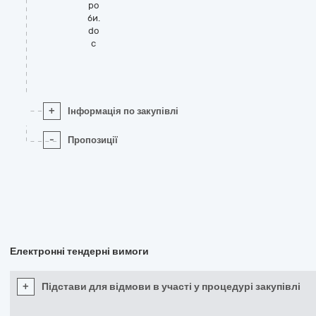
ро
би.
do
c
+
Інформація по закупівлі
-
Пропозиції
Електронні тендерні вимоги
+
Підстави для відмови в участі у процедурі закупівлі