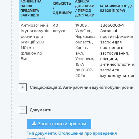
КОНКРЕТНА
АДРЕСА
КІЛЬКІСТЬ
НАЗВА
ДОСТАВКИ
КЛАСИФІКАТОР ДК
/
ПРЕДМЕТА
/ ПЕРІОД
021:2015 (CPV)
ОД.ВИМІРУ
ЗАКУПІВЛІ
ДОСТАВКИ
Антирабічний
40
19003
,
33650000-1
імуноглобулін
штука
Україна
,
Загальні
розчин для
Черкаська
протиінфекційні
ін'єкцій 200
область
,
засоби для
МО/мл
Канів
,
системного
флакон по
вул.
застосування,
5мл
Успенська,
вакцини,
15-А
антинеопластичні
по 01-07-
засоби та
2026
імуномодулятори
+
Специфікація 2: Антирабічний імуноглобулін розчин 
-
Документи
Завантажити архівом
Тип документа: Оголошення про проведення
закупівлі