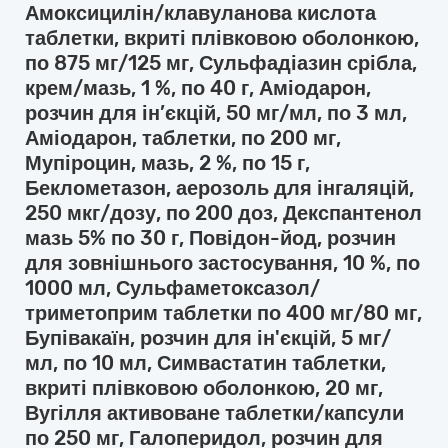
Амоксицилін/клавуланова кислота
таблетки, вкриті плівковою оболонкою,
по 875 мг/125 мг, Сульфадіазин срібла,
крем/мазь, 1 %, по 40 г, Аміодарон,
розчин для ін’єкцій, 50 мг/мл, по 3 мл,
Аміодарон, таблетки, по 200 мг,
Мупіроцин, мазь, 2 %, по 15 г,
Беклометазон, аерозоль для інгаляцій,
250 мкг/дозу, по 200 доз, Декспантенол
мазь 5% по 30 г, Повідон-йод, розчин
для зовнішнього застосування, 10 %, по
1000 мл, Сульфаметоксазол/
триметоприм таблетки по 400 мг/80 мг,
Бупівакаїн, розчин для ін'єкцій, 5 мг/
мл, по 10 мл, Симвастатин таблетки,
вкриті плівковою оболонкою, 20 мг,
Вугілля активоване таблетки/капсули
по 250 мг, Галоперидол, розчин для