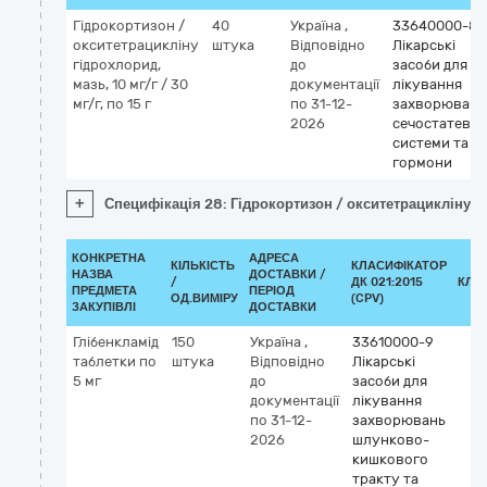
Гідрокортизон /
40
Україна
,
33640000-8
окситетрацикліну
штука
Відповідно
Лікарські
гідрохлорид,
до
засоби для
мазь, 10 мг/г / 30
документації
лікування
мг/г, по 15 г
по 31-12-
захворювань
2026
сечостатевої
системи та
гормони
+
Специфікація 28: Гідрокортизон / окситетрацикліну гідр
КОНКРЕТНА
АДРЕСА
КІЛЬКІСТЬ
КЛАСИФІКАТОР
НАЗВА
ДОСТАВКИ /
/
ДК 021:2015
КЛА
ПРЕДМЕТА
ПЕРІОД
ОД.ВИМІРУ
(CPV)
ЗАКУПІВЛІ
ДОСТАВКИ
Глібенкламід
150
Україна
,
33610000-9
таблетки по
штука
Відповідно
Лікарські
5 мг
до
засоби для
документації
лікування
по 31-12-
захворювань
2026
шлунково-
кишкового
тракту та