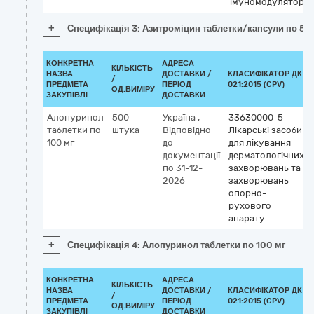
імуномодулятори
+
Специфікація 3: Азитроміцин таблетки/капсули по 50
КОНКРЕТНА
АДРЕСА
КІЛЬКІСТЬ
НАЗВА
ДОСТАВКИ /
КЛАСИФІКАТОР ДК
/
ПРЕДМЕТА
ПЕРІОД
021:2015 (CPV)
ОД.ВИМІРУ
ЗАКУПІВЛІ
ДОСТАВКИ
Алопуринол
500
Україна
,
33630000-5
таблетки по
штука
Відповідно
Лікарські засоби
100 мг
до
для лікування
документації
дерматологічних
по 31-12-
захворювань та
2026
захворювань
опорно-
рухового
апарату
+
Специфікація 4: Алопуринол таблетки по 100 мг
КОНКРЕТНА
АДРЕСА
КІЛЬКІСТЬ
НАЗВА
ДОСТАВКИ /
КЛАСИФІКАТОР ДК
/
ПРЕДМЕТА
ПЕРІОД
021:2015 (CPV)
ОД.ВИМІРУ
ЗАКУПІВЛІ
ДОСТАВКИ