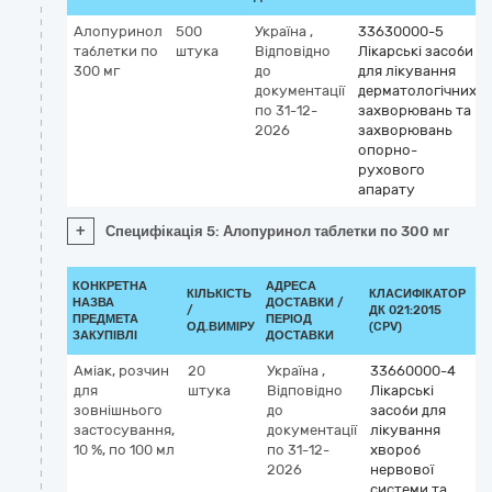
Алопуринол
500
Україна
,
33630000-5
таблетки по
штука
Відповідно
Лікарські засоби
300 мг
до
для лікування
документації
дерматологічних
по 31-12-
захворювань та
2026
захворювань
опорно-
рухового
апарату
+
Специфікація 5: Алопуринол таблетки по 300 мг
КОНКРЕТНА
АДРЕСА
КІЛЬКІСТЬ
КЛАСИФІКАТОР
НАЗВА
ДОСТАВКИ /
/
ДК 021:2015
К
ПРЕДМЕТА
ПЕРІОД
ОД.ВИМІРУ
(CPV)
ЗАКУПІВЛІ
ДОСТАВКИ
Аміак, розчин
20
Україна
,
33660000-4
К
для
штука
Відповідно
Лікарські
М
зовнішнього
до
засоби для
a
застосування,
документації
лікування
10 %, по 100 мл
по 31-12-
хвороб
2026
нервової
системи та