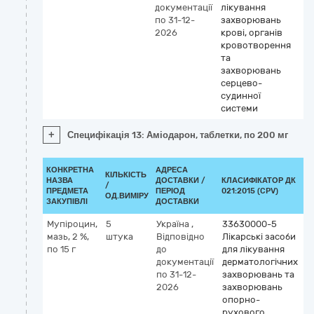
документації
лікування
по 31-12-
захворювань
2026
крові, органів
кровотворення
та
захворювань
серцево-
судинної
системи
+
Специфікація 13: Аміодарон, таблетки, по 200 мг
КОНКРЕТНА
АДРЕСА
КІЛЬКІСТЬ
НАЗВА
ДОСТАВКИ /
КЛАСИФІКАТОР ДК
/
К
ПРЕДМЕТА
ПЕРІОД
021:2015 (CPV)
ОД.ВИМІРУ
ЗАКУПІВЛІ
ДОСТАВКИ
Мупіроцин,
5
Україна
,
33630000-5
К
мазь, 2 %,
штука
Відповідно
Лікарські засоби
М
по 15 г
до
для лікування
si
документації
дерматологічних
s
по 31-12-
захворювань та
2026
захворювань
опорно-
рухового