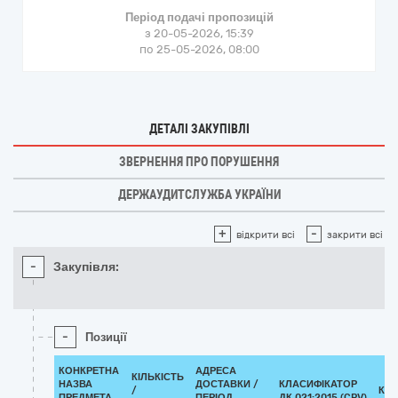
Період подачі пропозицій
з 20-05-2026, 15:39
по 25-05-2026, 08:00
ДЕТАЛІ ЗАКУПІВЛІ
ЗВЕРНЕННЯ ПРО ПОРУШЕННЯ
ДЕРЖАУДИТСЛУЖБА УКРАЇНИ
+
-
відкрити всі
закрити всі
-
Закупівля:
-
Позиції
КОНКРЕТНА
АДРЕСА
КІЛЬКІСТЬ
НАЗВА
ДОСТАВКИ /
КЛАСИФІКАТОР
/
КЛ
ПРЕДМЕТА
ПЕРІОД
ДК 021:2015 (CPV)