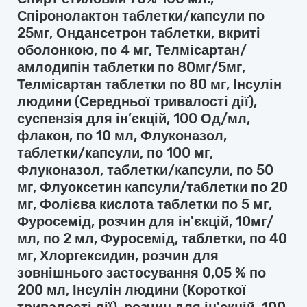
Спіронолактон таблетки/капсули по
25мг, Ондансетрон таблетки, вкриті
оболонкою, по 4 мг, Телмісартан/
амлодипін таблетки по 80мг/5мг,
Телмісартан таблетки по 80 мг, Інсулін
людини (Середньої тривалості дії),
суспензія для ін’єкцій, 100 Од/мл,
флакон, по 10 мл, Флуконазол,
таблетки/капсули, по 100 мг,
Флуконазол, таблетки/капсули, по 50
мг, Флуоксетин капсули/таблетки по 20
мг, Фолієва кислота таблетки по 5 мг,
Фуросемід, розчин для ін'єкцій, 10мг/
мл, по 2 мл, Фуросемід, таблетки, по 40
мг, Хлоргексидин, розчин для
зовнішнього застосування 0,05 % по
200 мл, Інсулін людини (Короткої