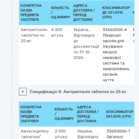
КОНКРЕТНА
АДРЕСА
КІЛЬКІСТЬ
КЛАСИФІКАТОР
НАЗВА
ДОСТАВКИ /
/
ДК 021:2015
КЛ
ПРЕДМЕТА
ПЕРІОД
ОД.ВИМІРУ
(CPV)
ЗАКУПІВЛІ
ДОСТАВКИ
Амітриптилін
4 000
Україна
,
33660000-4
Кл
таблетки по
штука
Відповідно
Лікарські
М
25 мг
до
засоби для
ami
документації
лікування
по 31-12-
хвороб
2026
нервової
системи та
захворювань
органів
чуття
+
Специфікація 8: Амітриптилін таблетки по 25 мг
КОНКРЕТНА
АДРЕСА
КІЛЬКІСТЬ
НАЗВА
ДОСТАВКИ /
КЛАСИФІКАТОР ДК
/
ПРЕДМЕТА
ПЕРІОД
021:2015 (CPV)
ОД.ВИМІРУ
ЗАКУПІВЛІ
ДОСТАВКИ
Амоксициліну
2 000
Україна
,
33650000-1
таблетки/
штука
Відповідно
Загальні