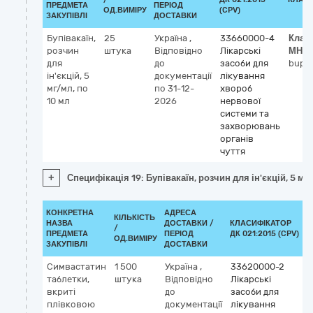
ПРЕДМЕТА
ПЕРІОД
ОД.ВИМІРУ
(CPV)
ЗАКУПІВЛІ
ДОСТАВКИ
Бупівакаїн,
25
Україна
,
33660000-4
Клас
розчин
штука
Відповідно
Лікарські
МНН
для
до
засоби для
bupiv
ін'єкцій, 5
документації
лікування
мг/мл, по
по 31-12-
хвороб
10 мл
2026
нервової
системи та
захворювань
органів
чуття
+
Специфікація 19: Бупівакаїн, розчин для ін'єкцій, 5 мг
КОНКРЕТНА
АДРЕСА
КІЛЬКІСТЬ
НАЗВА
ДОСТАВКИ /
КЛАСИФІКАТОР
/
ПРЕДМЕТА
ПЕРІОД
ДК 021:2015 (CPV)
ОД.ВИМІРУ
ЗАКУПІВЛІ
ДОСТАВКИ
Симвастатин
1 500
Україна
,
33620000-2
таблетки,
штука
Відповідно
Лікарські
вкриті
до
засоби для
плівковою
документації
лікування