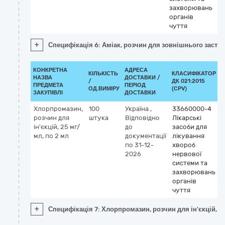
захворювань
органів
чуття
+
Специфікація 6: Аміак, розчин для зовнішнього застос
КОНКРЕТНА
АДРЕСА
КІЛЬКІСТЬ
КЛАСИФІКАТОР
НАЗВА
ДОСТАВКИ /
/
ДК 021:2015
К
ПРЕДМЕТА
ПЕРІОД
ОД.ВИМІРУ
(CPV)
ЗАКУПІВЛІ
ДОСТАВКИ
Хлорпромазин,
100
Україна
,
33660000-4
розчин для
штука
Відповідно
Лікарські
ін'єкцій, 25 мг/
до
засоби для
c
мл, по 2 мл
документації
лікування
по 31-12-
хвороб
2026
нервової
системи та
захворювань
органів
чуття
+
Специфікація 7: Хлорпромазин, розчин для ін'єкцій, 2