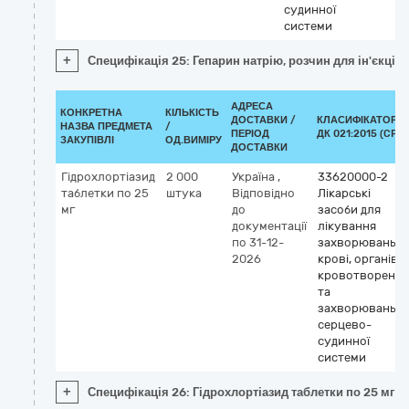
судинної
системи
+
Специфікація 25: Гепарин натрію, розчин для ін'єкцій
АДРЕСА
КОНКРЕТНА
КІЛЬКІСТЬ
ДОСТАВКИ /
КЛАСИФІКАТОР
НАЗВА ПРЕДМЕТА
/
ПЕРІОД
ДК 021:2015 (CPV)
ЗАКУПІВЛІ
ОД.ВИМІРУ
ДОСТАВКИ
Гідрохлортіазид
2 000
Україна
,
33620000-2
таблетки по 25
штука
Відповідно
Лікарські
мг
до
засоби для
документації
лікування
по 31-12-
захворювань
2026
крові, органів
кровотворення
та
захворювань
серцево-
судинної
системи
+
Специфікація 26: Гідрохлортіазид таблетки по 25 мг