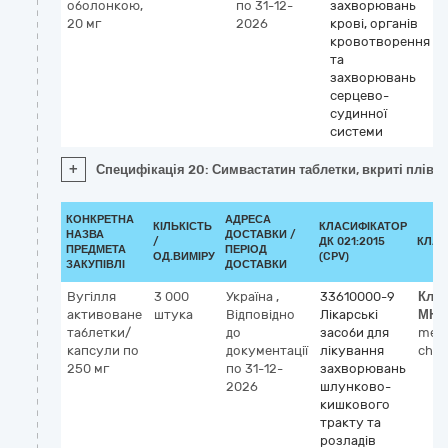
оболонкою,
по 31-12-
захворювань
20 мг
2026
крові, органів
кровотворення
та
захворювань
серцево-
судинної
системи
+
Специфікація 20: Симвастатин таблетки, вкриті плів
КОНКРЕТНА
АДРЕСА
КІЛЬКІСТЬ
КЛАСИФІКАТОР
НАЗВА
ДОСТАВКИ /
/
ДК 021:2015
КЛАС
ПРЕДМЕТА
ПЕРІОД
ОД.ВИМІРУ
(CPV)
ЗАКУПІВЛІ
ДОСТАВКИ
Вугілля
3 000
Україна
,
33610000-9
Клас
активоване
штука
Відповідно
Лікарські
МНН
таблетки/
до
засоби для
medi
капсули по
документації
лікування
char
250 мг
по 31-12-
захворювань
2026
шлунково-
кишкового
тракту та
розладів