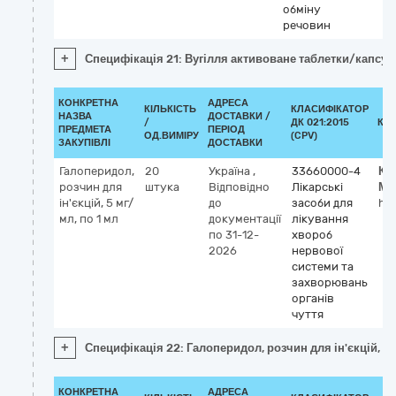
обміну
речовин
+
Специфікація 21: Вугілля активоване таблетки/капсул
КОНКРЕТНА
АДРЕСА
КІЛЬКІСТЬ
КЛАСИФІКАТОР
НАЗВА
ДОСТАВКИ /
/
ДК 021:2015
КЛ
ПРЕДМЕТА
ПЕРІОД
ОД.ВИМІРУ
(CPV)
ЗАКУПІВЛІ
ДОСТАВКИ
Галоперидол,
20
Україна
,
33660000-4
Кл
розчин для
штука
Відповідно
Лікарські
МН
ін'єкцій, 5 мг/
до
засоби для
hal
мл, по 1 мл
документації
лікування
по 31-12-
хвороб
2026
нервової
системи та
захворювань
органів
чуття
+
Специфікація 22: Галоперидол, розчин для ін'єкцій, 5 
КОНКРЕТНА
АДРЕСА