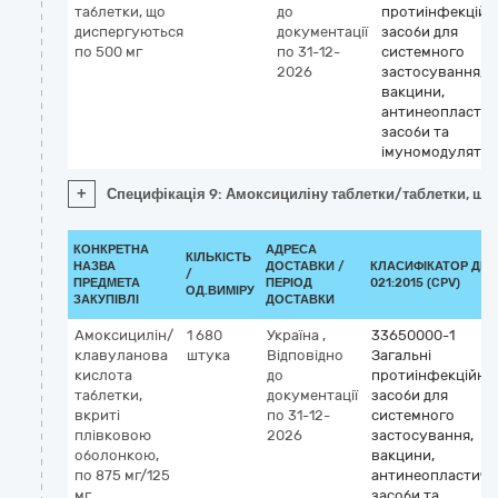
таблетки, що
до
протиінфекційн
диспергуються
документації
засоби для
по 500 мг
по 31-12-
системного
2026
застосування,
вакцини,
антинеопластич
засоби та
імуномодулято
+
Специфікація 9: Амоксициліну таблетки/таблетки, що
КОНКРЕТНА
АДРЕСА
КІЛЬКІСТЬ
НАЗВА
ДОСТАВКИ /
КЛАСИФІКАТОР ДК
/
ПРЕДМЕТА
ПЕРІОД
021:2015 (CPV)
ОД.ВИМІРУ
ЗАКУПІВЛІ
ДОСТАВКИ
Амоксицилін/
1 680
Україна
,
33650000-1
клавуланова
штука
Відповідно
Загальні
кислота
до
протиінфекційні
таблетки,
документації
засоби для
вкриті
по 31-12-
системного
плівковою
2026
застосування,
оболонкою,
вакцини,
по 875 мг/125
антинеопластичн
мг
засоби та