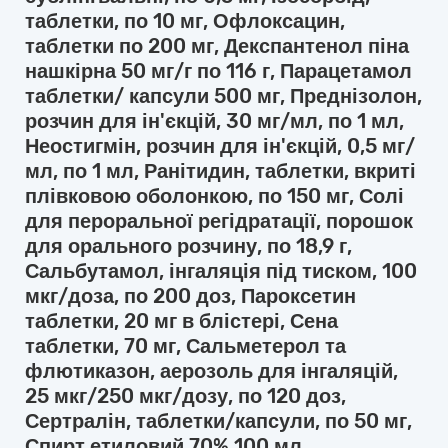
таблетки, по 10 мг, Офлоксацин,
таблетки по 200 мг, Декспантенол піна
нашкірна 50 мг/г по 116 г, Парацетамол
таблетки/ капсули 500 мг, Преднізолон,
розчин для ін'єкцій, 30 мг/мл, по 1 мл,
Неостигмін, розчин для ін'єкцій, 0,5 мг/
мл, по 1 мл, Ранітидин, таблетки, вкриті
плівковою оболонкою, по 150 мг, Солі
для пероральної регідратації, порошок
для орального розчину, по 18,9 г,
Сальбутамол, інгаляція під тиском, 100
мкг/доза, по 200 доз, Пароксетин
таблетки, 20 мг в блістері, Сена
таблетки, 70 мг, Сальметерол та
флютиказон, аерозоль для інгаляцій,
25 мкг/250 мкг/дозу, по 120 доз,
Сертралін, таблетки/капсули, по 50 мг,
Спирт етиловий 70% 100 мл.,