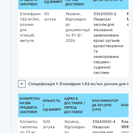
ОД.ВИМІРУ
ЗАКУПІВЛІ
ДОСТАВКИ
Епінефрин
50
Україна
,
33620000-2
Кл
1.82 мг/мл,
штука
Відповідно
Лікарські
МН
розчин
до
засоби для
epi
для
документації
лікування
ін'єкцій,
по 31-12-
захворювань
ампула
2026
крові, органів
кровотворення
та
захворювань
серцево-
судинної
системи
+
Специфікація 1: Епінефрин 1.82 мг/мл, розчин для ін'
КОНКРЕТНА
АДРЕСА
КІЛЬКІСТЬ
КЛАСИФІКАТОР
НАЗВА
ДОСТАВКИ /
/
ДК 021:2015
КЛАСИ
ПРЕДМЕТА
ПЕРІОД
ОД.ВИМІРУ
(CPV)
ЗАКУПІВЛІ
ДОСТАВКИ
Клозапін,
500
Україна
,
33660000-4
Класи
таблетки,
штука
Відповідно
Лікарські
МНН
по 25 мг
до
засоби для
clozap