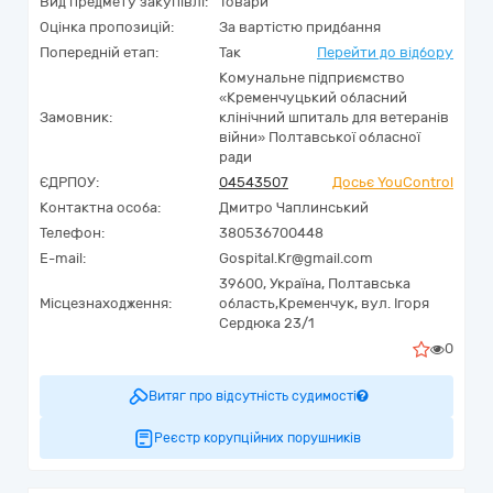
Вид предмету закупівлі:
Товари
Оцінка пропозицій:
За вартістю придбання
Попередній етап:
Так
Перейти до відбору
Комунальне підприємство
«Кременчуцький обласний
Замовник:
клінічний шпиталь для ветеранів
війни» Полтавської обласної
ради
ЄДРПОУ:
04543507
Досьє YouControl
Контактна особа:
Дмитро Чаплинський
Телефон:
380536700448
E-mail:
Gospital.Kr@gmail.com
39600,
Україна
,
Полтавська
Місцезнаходження:
область,
Кременчук,
вул. Ігоря
Сердюка 23/1
0
Витяг про відсутність судимості
Реєстр корупційних порушників