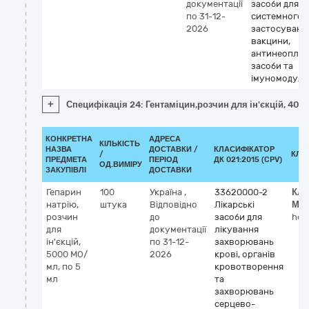
документації
засоби для
по 31-12-
системного
2026
застосуванн
вакцини,
антинеоплас
засоби та
імуномодуля
+
Специфікація 24: Гентаміцин,розчин для ін'єкцій, 40 м
КОНКРЕТНА
АДРЕСА
КІЛЬКІСТЬ
НАЗВА
ДОСТАВКИ /
КЛАСИФІКАТОР
/
КЛА
ПРЕДМЕТА
ПЕРІОД
ДК 021:2015 (CPV)
ОД.ВИМІРУ
ЗАКУПІВЛІ
ДОСТАВКИ
Гепарин
100
Україна
,
33620000-2
Кла
натрію,
штука
Відповідно
Лікарські
МН
розчин
до
засоби для
hep
для
документації
лікування
ін'єкцій,
по 31-12-
захворювань
5000 МО/
2026
крові, органів
мл, по 5
кровотворення
мл
та
захворювань
серцево-