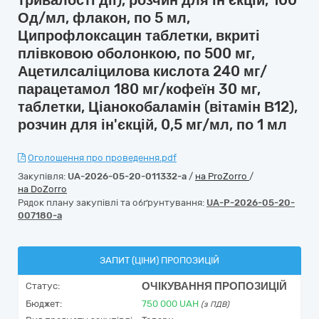
тривалості дії), розчин для ін'єкцій, 100
Од/мл, флакон, по 5 мл,
Ципрофлоксацин таблетки, вкриті
плівковою оболонкою, по 500 мг,
Ацетилсаліцилова кислота 240 мг/
парацетамол 180 мг/кофеїн 30 мг,
таблетки, Ціанокобаламін (вітамін В12),
розчин для ін'єкцій, 0,5 мг/мл, по 1 мл
Оголошення про проведення.pdf
Закупівля:
UA-2026-05-20-011332-a
/
на ProZorro
/
на DoZorro
Рядок плану закупівлі та обґрунтування:
UA-P-2026-05-20-
007180-a
ЗАПИТ (ЦІНИ) ПРОПОЗИЦІЙ
ОЧІКУВАННЯ ПРОПОЗИЦІЙ
Статус:
Бюджет:
750 000
UAH
(з ПДВ)