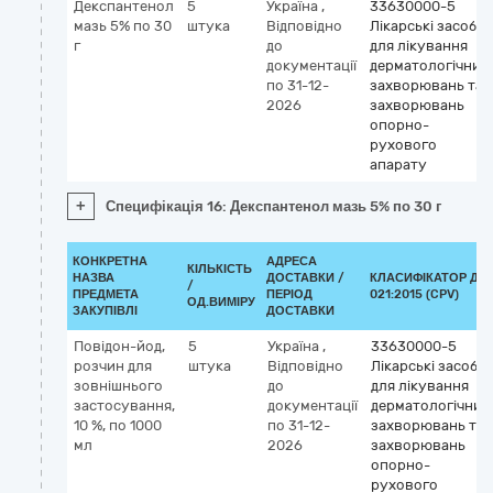
Декспантенол
5
Україна
,
33630000-5
мазь 5% по 30
штука
Відповідно
Лікарські засоби
г
до
для лікування
документації
дерматологічних
по 31-12-
захворювань та
2026
захворювань
опорно-
рухового
апарату
+
Специфікація 16: Декспантенол мазь 5% по 30 г
КОНКРЕТНА
АДРЕСА
КІЛЬКІСТЬ
НАЗВА
ДОСТАВКИ /
КЛАСИФІКАТОР ДК
/
ПРЕДМЕТА
ПЕРІОД
021:2015 (CPV)
ОД.ВИМІРУ
ЗАКУПІВЛІ
ДОСТАВКИ
Повідон-йод,
5
Україна
,
33630000-5
розчин для
штука
Відповідно
Лікарські засоби
зовнішнього
до
для лікування
застосування,
документації
дерматологічних
10 %, по 1000
по 31-12-
захворювань та
мл
2026
захворювань
опорно-
рухового