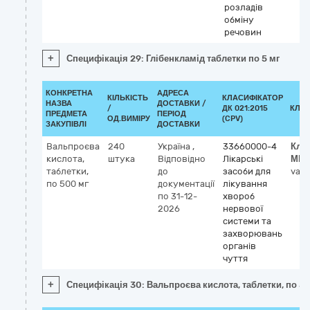
розладів
обміну
речовин
+
Специфікація 29: Глібенкламід таблетки по 5 мг
КОНКРЕТНА
АДРЕСА
КІЛЬКІСТЬ
КЛАСИФІКАТОР
НАЗВА
ДОСТАВКИ /
/
ДК 021:2015
КЛА
ПРЕДМЕТА
ПЕРІОД
ОД.ВИМІРУ
(CPV)
ЗАКУПІВЛІ
ДОСТАВКИ
Вальпроєва
240
Україна
,
33660000-4
Кла
кислота,
штука
Відповідно
Лікарські
МН
таблетки,
до
засоби для
valp
по 500 мг
документації
лікування
по 31-12-
хвороб
2026
нервової
системи та
захворювань
органів
чуття
+
Специфікація 30: Вальпроєва кислота, таблетки, по 5