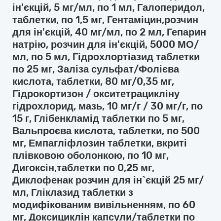
ін'єкцій, 5 мг/мл, по 1 мл, Галоперидол,
таблетки, по 1,5 мг, Гентаміцин,розчин
для ін'єкцій, 40 мг/мл, по 2 мл, Гепарин
натрію, розчин для ін'єкцій, 5000 МО/
мл, по 5 мл, Гідрохлортіазид таблетки
по 25 мг, Заліза сульфат/Фолієва
кислота, таблетки, 80 мг/0,35 мг,
Гідрокортизон / окситетрацикліну
гідрохлорид, мазь, 10 мг/г / 30 мг/г, по
15 г, Глібенкламід таблетки по 5 мг,
Вальпроєва кислота, таблетки, по 500
мг, Емпагліфлозин таблетки, вкриті
плівковою оболонкою, по 10 мг,
Дигоксін,таблетки по 0,25 мг,
Диклофенак розчин для ін`єкцій 25 мг/
мл, Гліклазид таблетки з
модифікованим вивільненням, по 60
мг, Доксициклін капсули/таблетки по