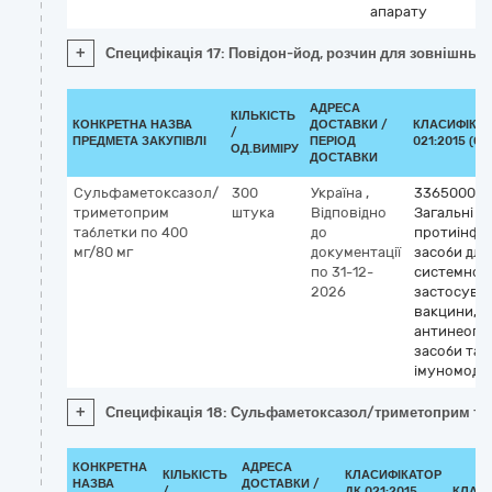
апарату
+
Специфікація 17: Повідон-йод, розчин для зовнішньог
АДРЕСА
КІЛЬКІСТЬ
КОНКРЕТНА НАЗВА
ДОСТАВКИ /
КЛАСИФІКАТ
/
ПРЕДМЕТА ЗАКУПІВЛІ
ПЕРІОД
021:2015 (CP
ОД.ВИМІРУ
ДОСТАВКИ
Сульфаметоксазол/
300
Україна
,
33650000-
триметоприм
штука
Відповідно
Загальні
таблетки по 400
до
протиінфек
мг/80 мг
документації
засоби для
по 31-12-
системног
2026
застосуван
вакцини,
антинеопл
засоби та
імуномоду
+
Специфікація 18: Сульфаметоксазол/триметоприм таб
КОНКРЕТНА
АДРЕСА
КІЛЬКІСТЬ
КЛАСИФІКАТОР
НАЗВА
ДОСТАВКИ /
/
ДК 021:2015
КЛАС