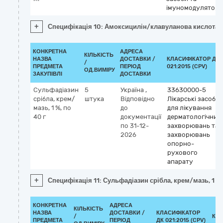
імуномодулятори
+
Специфікація 10: Амоксицилін/клавуланова кислота т
КОНКРЕТНА
АДРЕСА
КІЛЬКІСТЬ
НАЗВА
ДОСТАВКИ /
КЛАСИФІКАТОР ДК
/
ПРЕДМЕТА
ПЕРІОД
021:2015 (CPV)
ОД.ВИМІРУ
ЗАКУПІВЛІ
ДОСТАВКИ
Сульфадіазин
5
Україна
,
33630000-5
срібла, крем/
штука
Відповідно
Лікарські засоби
мазь, 1 %, по
до
для лікування
40 г
документації
дерматологічних
по 31-12-
захворювань та
2026
захворювань
опорно-
рухового
апарату
+
Специфікація 11: Сульфадіазин срібла, крем/мазь, 1 %,
КОНКРЕТНА
АДРЕСА
КІЛЬКІСТЬ
НАЗВА
ДОСТАВКИ /
КЛАСИФІКАТОР
/
КЛ
ПРЕДМЕТА
ПЕРІОД
ДК 021:2015 (CPV)