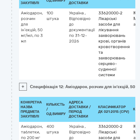
ОД.ВИМІРУ
ЗАКУПІВЛІ
ДОСТАВКИ
Аміодарон,
100
Україна
,
33620000-2
Кл
розчин
штука
Відповідно
Лікарські
МН
для
до
засоби для
am
ін’єкцій, 50
документації
лікування
мг/мл, по 3
по 31-12-
захворювань
мл
2026
крові, органів
кровотворення
та
захворювань
серцево-
судинної
системи
+
Специфікація 12: Аміодарон, розчин для ін’єкцій, 50 м
КОНКРЕТНА
АДРЕСА
КІЛЬКІСТЬ
НАЗВА
ДОСТАВКИ /
КЛАСИФІКАТОР
/
КЛ
ПРЕДМЕТА
ПЕРІОД
ДК 021:2015 (CPV)
ОД.ВИМІРУ
ЗАКУПІВЛІ
ДОСТАВКИ
Аміодарон,
400
Україна
,
33620000-2
Кл
таблетки,
штука
Відповідно
Лікарські
МН
по 200 мг
до
засоби для
am