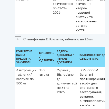
документації
лікування
по 31-12-
хвороб
2026
нервової
системи та
захворювань
органів
чуття
+
Специфікація 2: Клозапін, таблетки, по 25 мг
КОНКРЕТНА
АДРЕСА
КІЛЬКІСТЬ
НАЗВА
ДОСТАВКИ /
КЛАСИФІКАТОР ДК
/
ПРЕДМЕТА
ПЕРІОД
021:2015 (CPV)
ОД.ВИМІРУ
ЗАКУПІВЛІ
ДОСТАВКИ
Азитроміцин
180
Україна
,
33650000-1
таблетки/
штука
Відповідно
Загальні
капсули по
до
протиінфекційні
500 мг
документації
засоби для
по 31-12-
системного
2026
застосування,
вакцини,
антинеопластичні
засоби та