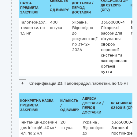
КІЛЬКІСТЬ
КЛАСИФІКАТОР
НАЗВА
ДОСТАВКИ /
/
ДК 021:2015
КЛ
ПРЕДМЕТА
ПЕРІОД
ОД.ВИМІРУ
(CPV)
ЗАКУПІВЛІ
ДОСТАВКИ
Галоперидол,
400
Україна
,
33660000-4
Кл
таблетки, по
штука
Відповідно
Лікарські
МН
1,5 мг
до
засоби для
hal
документації
лікування
по 31-12-
хвороб
2026
нервової
системи та
захворювань
органів
чуття
+
Специфікація 23: Галоперидол, таблетки, по 1,5 мг
АДРЕСА
КОНКРЕТНА НАЗВА
КІЛЬКІСТЬ
ДОСТАВКИ /
КЛАСИФІКАТОР
ПРЕДМЕТА
/
ПЕРІОД
021:2015 (CPV)
ЗАКУПІВЛІ
ОД.ВИМІРУ
ДОСТАВКИ
Гентаміцин,розчин
20
Україна
,
33650000-1
для ін'єкцій, 40 мг/
штука
Відповідно
Загальні
мл, по 2 мл
до
протиінфекц