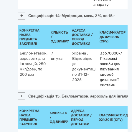
апарату
+
Специфікація 14: Мупіроцин, мазь, 2 %, по 15 г
КОНКРЕТНА
АДРЕСА
КІЛЬКІСТЬ
КЛАСИФІКАТОР
НАЗВА
ДОСТАВКИ /
/
ДК 021:2015
К
ПРЕДМЕТА
ПЕРІОД
ОД.ВИМІРУ
(CPV)
ЗАКУПІВЛІ
ДОСТАВКИ
Беклометазон,
7
Україна
,
33670000-7
К
аерозоль для
штука
Відповідно
Лікарські
М
інгаляцій, 250
до
засоби для
b
мкг/дозу, по
документації
лікування
200 доз
по 31-12-
хвороб
2026
дихальної
системи
+
Специфікація 15: Беклометазон, аерозоль для інгаляці
КОНКРЕТНА
АДРЕСА
КІЛЬКІСТЬ
НАЗВА
ДОСТАВКИ /
КЛАСИФІКАТОР ДК
/
ПРЕДМЕТА
ПЕРІОД
021:2015 (CPV)
ОД.ВИМІРУ
ЗАКУПІВЛІ
ДОСТАВКИ