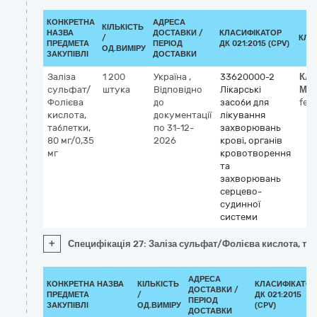
КОНКРЕТНА
АДРЕСА
КІЛЬКІСТЬ
НАЗВА
ДОСТАВКИ /
КЛАСИФІКАТОР
/
КЛА
ПРЕДМЕТА
ПЕРІОД
ДК 021:2015 (CPV)
ОД.ВИМІРУ
ЗАКУПІВЛІ
ДОСТАВКИ
Заліза
1 200
Україна
,
33620000-2
Кла
сульфат/
штука
Відповідно
Лікарські
МН
Фолієва
до
засоби для
ferr
кислота,
документації
лікування
таблетки,
по 31-12-
захворювань
80 мг/0,35
2026
крові, органів
мг
кровотворення
та
захворювань
серцево-
судинної
системи
+
Специфікація 27: Заліза сульфат/Фолієва кислота, таб
АДРЕСА
КОНКРЕТНА НАЗВА
КІЛЬКІСТЬ
КЛАСИФІКАТОР
ДОСТАВКИ /
ПРЕДМЕТА
/
ДК 021:2015
ПЕРІОД
ЗАКУПІВЛІ
ОД.ВИМІРУ
(CPV)
ДОСТАВКИ