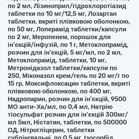
по 2 мл, Лізиноприл/гідрохлоротіазид
таблетки по 10 мг/12,5 мг, Лозартан
таблетки, вкриті плівковою оболонкою,
по 50 мг, Лоперамід таблетки/капсули
по 2 мг, Меропенем, порошок для
ін'єкцій/інфузій, по 1 г, Метоклопрамід,
розчин для ін'єкцій, 5 мг/мл, по 2 мл,
Метоклопрамід, таблетки, 10 мг,
Метронідазол таблетки/капсули по
250, Міконазол крем/гель по 20 мг/г по
15 гр, Моксифлоксацин таблетки, вкриті
плівковою оболонкою, по 400 мг,
Надропарин, розчин для ін'єкцій, 9500
МО анти-Ха/мл, по 0,4 мл, Натрію
тіосульфат розчин для ін'єкцій 300мг/
мл 5мл, Ністатин, таблетки, по 500000
ОД, Нітрогліцерин, таблетки
сублінгвальні, по 0,5 мг, Ізосорбід,