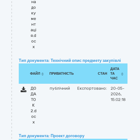
на
до
ку
ме
нт
аці
я.d
oc
x
Тип документа: Технічний опис предмету закупівлі
ДАТА
ФАЙЛ
ПРИВАТНІСТЬ
СТАН
ТА
ЧАС
ДО
публічний
Експортовано:
20-05-
ДА
2026,
ТО
15:02:18
К
2.d
oc
x
Тип документа: Проект договору