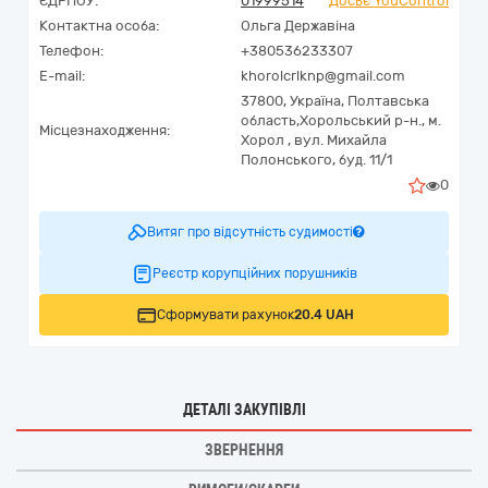
ЄДРПОУ:
01999514
Досьє YouControl
Контактна особа:
Ольга Державіна
Телефон:
+380536233307
E-mail:
khorolcrlknp@gmail.com
37800,
Україна
,
Полтавська
область,
Хорольський р-н., м.
Місцезнаходження:
Хорол ,
вул. Михайла
Полонського, буд. 11/1
0
Витяг про відсутність судимості
Реєстр корупційних порушників
Сформувати рахунок
20.4 UAH
ДЕТАЛІ ЗАКУПІВЛІ
ЗВЕРНЕННЯ