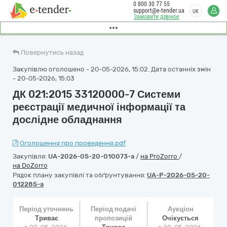
0 800 30 77 55
support@e-tender.ua
UK
Замовити дзвінок
Повернутись назад
Закупівлю оголошено - 20-05-2026, 15:02. Дата останніх змін
- 20-05-2026, 15:03
ДК 021:2015 33120000-7 Системи
реєстрації медичної інформації та
дослідне обладнання
Оголошення про проведення.pdf
Закупівля:
UA-2026-05-20-010073-a
/
на ProZorro
/
на DoZorro
Рядок плану закупівлі та обґрунтування:
UA-P-2026-05-20-
012285-a
Період уточнень
Період подачі
Аукціон
Триває
пропозицій
Очікується