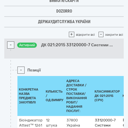
ВИМОГИ/СКАРГИ
DOZORRO
ДЕРЖАУДИТСЛУЖБА УКРАЇНИ
+
-
відкрити всі
закрити всі
-
ДК 021:2015 33120000-7 Системи
...
Активний
-
Позиції
АДРЕСА
ДОСТАВКИ /
КОНКРЕТНА
СТРОК
КІЛЬКІСТЬ
КЛАСИФІКАТОР
НАЗВА
ПОСТАВКИ/
/
ДК 021:2015
КЛ
ПРЕДМЕТА
ВИКОНАННЯ
ОД.ВИМІРУ
(CPV)
ЗАКУПІВЛІ
РОБІТ/
НАДАННЯ
ПОСЛУГ:
Біоіндикатор
12
37800
33120000-7
Кл
Attest™ 1261
штука
Україна
Системи
GM