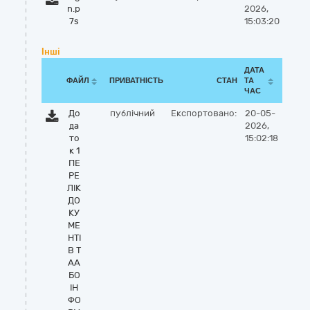
n.p
2026,
7s
15:03:20
Інші
ДАТА
ФАЙЛ
ПРИВАТНІСТЬ
СТАН
ТА
ЧАС
До
публічний
Експортовано:
20-05-
да
2026,
то
15:02:18
к 1
ПЕ
РЕ
ЛІК
ДО
КУ
МЕ
НТІ
В Т
АА
БО
ІН
ФО