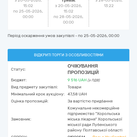
з 20-05-2026,
Триває
з
28-05-2026,
15:02
з 20-05-2026,
13:22
по 25-05-2026,
15:02
00:00
по 28-05-2026,
00:00
Період оскарження умов закупівлі - по
25-05-2026, 00:00
ВІДКРИТІ ТОРГИ З ОСОБЛИВОСТЯМИ
ОЧІКУВАННЯ
Статус:
ПРОПОЗИЦІЙ
Бюджет:
9 516
UAH
(з ПДВ)
Вид предмету закупівлі:
Товари
Мінімальний крок аукціону:
47,58 UAH
Оцінка пропозицій:
За вартістю придбання
Комунальне некомерційне
підприємство "Хорольська
Замовник:
міська лікарня" Хорольської
міської ради Лубенського
району Полтавської області