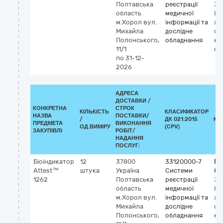
Полтавська
реєстрації
35
область
медичної
Ін
м.Хорол
вул.
інформації та
хі
Михайла
дослідне
фі
Полонського,
обладнання
ко
11/1
ст
по 31-12-
2026
АДРЕСА
ДОСТАВКИ /
КОНКРЕТНА
СТРОК
КІЛЬКІСТЬ
КЛАСИФІКАТОР
НАЗВА
ПОСТАВКИ/
/
ДК 021:2015
КЛ
ПРЕДМЕТА
ВИКОНАННЯ
ОД.ВИМІРУ
(CPV)
ЗАКУПІВЛІ
РОБІТ/
НАДАННЯ
ПОСЛУГ:
Біоіндикатор
12
37800
33120000-7
Кл
Attest™
штука
Україна
Системи
GM
1262
Полтавська
реєстрації
35
область
медичної
Ін
м.Хорол
вул.
інформації та
хі
Михайла
дослідне
фі
Полонського,
обладнання
ко