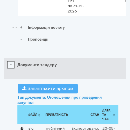
11/1
ст
по 31-12-
2026
+
Інформація по лоту
-
Пропозиції
-
Документи тендеру
Завантажити архівом
Тип документа: Оголошення про проведення
закупівлі
ДАТА
ФАЙЛ
ПРИВАТНІСТЬ
СТАН
ТА
ЧАС
sig
публічний
Експортовано:
20-05-