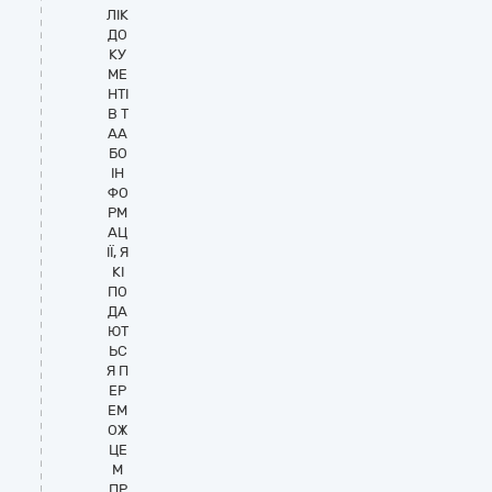
ЛІК
ДО
КУ
МЕ
НТІ
В Т
АА
БО
ІН
ФО
РМ
АЦ
ІЇ, Я
КІ
ПО
ДА
ЮТ
ЬС
Я П
ЕР
ЕМ
ОЖ
ЦЕ
М
ПР