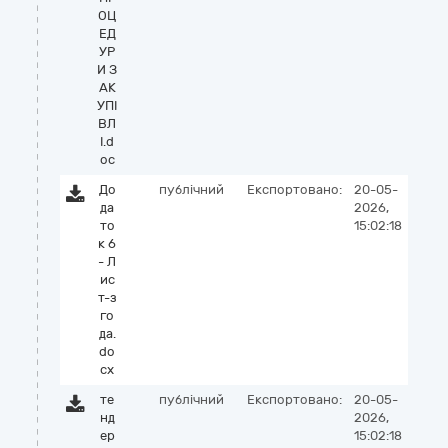
ОЦ
ЕД
УР
И З
АК
УПІ
ВЛ
І.d
oc
До
публічний
Експортовано:
20-05-
да
2026,
то
15:02:18
к 6
- Л
ис
т-з
го
да.
do
cx
те
публічний
Експортовано:
20-05-
нд
2026,
ер
15:02:18