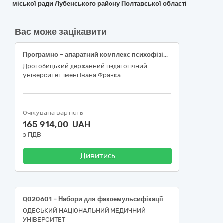
міської ради Лубенського району Полтавської області
Вас може зацікавити
Програмно – апаратний комплекс психофізіологічної діагностики «Психолот-1» ДК 021:2015:33120000-7 – Системи реєстрації медичної інформації та дослідне обладнання
Дрогобицький державний педагогічний
університет імені Івана Франка
Очікувана вартість
165 914,00 UAH
з ПДВ
Дивитись
Q020601 – Набори для факоемульсифікації 45072 — Система факоемульсифікації/вітректомії. (Система для факоемульсифікації)
ОДЕСЬКИЙ НАЦІОНАЛЬНИЙ МЕДИЧНИЙ
УНІВЕРСИТЕТ