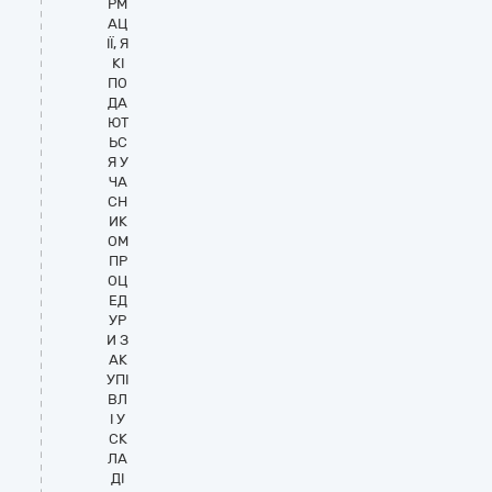
РМ
АЦ
ІЇ, Я
КІ
ПО
ДА
ЮТ
ЬС
Я У
ЧА
СН
ИК
ОМ
ПР
ОЦ
ЕД
УР
И З
АК
УПІ
ВЛ
І У
СК
ЛА
ДІ