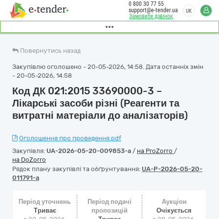
0 800 30 77 55
support@e-tender.ua
UK
Замовити дзвінок
Повернутись назад
Закупівлю оголошено - 20-05-2026, 14:58. Дата останніх змін
- 20-05-2026, 14:58
Код ДК 021:2015 33690000-3 –
Лікарські засоби різні (Реагенти та
витратні матеріали до аналізаторів)
Оголошення про проведення.pdf
Закупівля:
UA-2026-05-20-009853-a
/
на ProZorro
/
на DoZorro
Рядок плану закупівлі та обґрунтування:
UA-P-2026-05-20-
011791-a
Період уточнень
Період подачі
Аукціон
Триває
пропозицій
Очікується