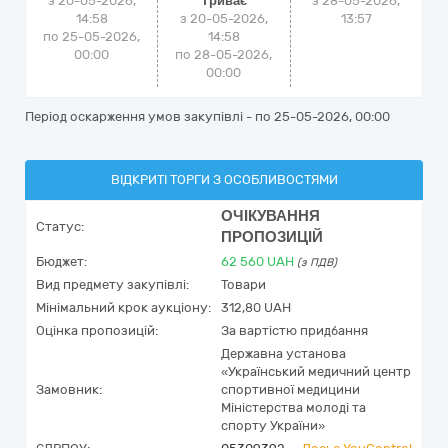
з 20-05-2026,
Триває
з
28-05-2026,
14:58
з 20-05-2026,
13:57
по 25-05-2026,
14:58
00:00
по 28-05-2026,
00:00
Період оскарження умов закупівлі - по
25-05-2026, 00:00
ВІДКРИТІ ТОРГИ З ОСОБЛИВОСТЯМИ
ОЧІКУВАННЯ
Статус:
ПРОПОЗИЦІЙ
Бюджет:
62 560
UAH
(з ПДВ)
Вид предмету закупівлі:
Товари
Мінімальний крок аукціону:
312,80 UAH
Оцінка пропозицій:
За вартістю придбання
Державна установа
«Український медичний центр
Замовник:
спортивної медицини
Міністерства молоді та
спорту України»