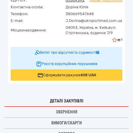
ЄДРПОУ:
05309392
Досьє YouControl
Контактна особа:
Доріна Юлія
Телефон:
380669547648
E-mail:
J.Dorina@ukrsportmed.com.ua
04053,
Україна
,
м. Київ,
вул.
Місцезнаходження:
Стрітенська, будинок 7/9
1
Витяг про відсутність судимості
Реєстр корупційних порушників
Сформувати рахунок
408 UAH
ДЕТАЛІ ЗАКУПІВЛІ
ЗВЕРНЕННЯ
ВИМОГИ/СКАРГИ