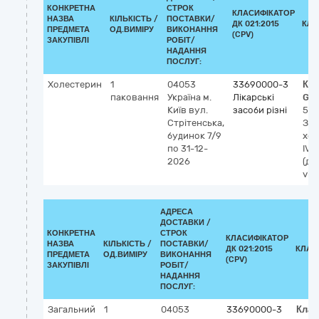
КОНКРЕТНА
СТРОК
КЛАСИФІКАТОР
НАЗВА
КІЛЬКІСТЬ /
ПОСТАВКИ/
ДК 021:2015
КЛА
ПРЕДМЕТА
ОД.ВИМІРУ
ВИКОНАННЯ
(CPV)
ЗАКУПІВЛІ
РОБІТ/
НАДАННЯ
ПОСЛУГ:
Холестерин
1
04053
33690000-3
Кла
паковання
Україна
м.
Лікарські
GM
Київ
вул.
засоби різні
53
Стрітенська,
Заг
будинок 7/9
хол
по 31-12-
IVD
2026
(ді
vit
АДРЕСА
ДОСТАВКИ /
КОНКРЕТНА
СТРОК
КЛАСИФІКАТОР
НАЗВА
КІЛЬКІСТЬ /
ПОСТАВКИ/
ДК 021:2015
КЛАС
ПРЕДМЕТА
ОД.ВИМІРУ
ВИКОНАННЯ
(CPV)
ЗАКУПІВЛІ
РОБІТ/
НАДАННЯ
ПОСЛУГ:
Загальний
1
04053
33690000-3
Клас