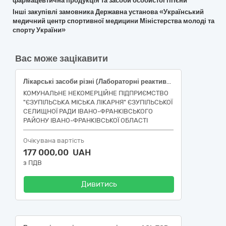
фармацевтична продукція та засоби особистої гігієни
Інші закупівлі замовника Державна установа «Український
медичний центр спортивної медицини Міністерства молоді та
спорту України»
Вас може зацікавити
Лікарські засоби різні (Лабораторні реактиви).
КОМУНАЛЬНЕ НЕКОМЕРЦІЙНЕ ПІДПРИЄМСТВО
"ЄЗУПІЛЬСЬКА МІСЬКА ЛІКАРНЯ" ЄЗУПІЛЬСЬКОЇ
СЕЛИЩНОЇ РАДИ ІВАНО-ФРАНКІВСЬКОГО
РАЙОНУ ІВАНО-ФРАНКІВСЬКОЇ ОБЛАСТІ
Очікувана вартість
177 000,00 UAH
з ПДВ
Дивитись