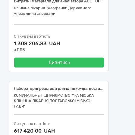
Витратні матеріали для аналізатора ACL TOP 300 CTS Instrumentation Laboratory
Клінічна лікарня "Феофанія" Державного
управління справами
Очікувана вартість
1 308 206,83 UAH
з ПДВ
Дивитись
Лабораторні реактиви для клініко-діагностичного відділу лабораторії
КОМУНАЛЬНЕ ПІДПРИЄМСТВО "1-А МІСЬКА
КЛІНІЧНА ЛІКАРНЯ ПОЛТАВСЬКОЇ МІСЬКОЇ
РАДИ"
Очікувана вартість
617 420,00 UAH