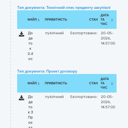
Тип документа: Технічний опис предмету закупівлі
ДАТА
ФАЙЛ
ПРИВАТНІСТЬ
СТАН
ТА
ЧАС
До
публічний
Експортовано:
20-05-
да
2026,
то
14:57:00
к
2.d
oc
Тип документа: Проект договору
ДАТА
ФАЙЛ
ПРИВАТНІСТЬ
СТАН
ТА
ЧАС
До
публічний
Експортовано:
20-05-
да
2026,
то
14:57:00
к 3
Пр
оє
кт