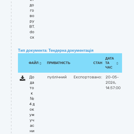
до
го
во
ру
ВТ.
do
cx
Тип документа: Тендерна документація
ДАТА
ФАЙЛ
ПРИВАТНІСТЬ
СТАН
ТА
ЧАС
До
публічний
Експортовано:
20-05-
да
2026,
то
14:57:00
к
№
4 д
ок
ум
уч
ас
ни