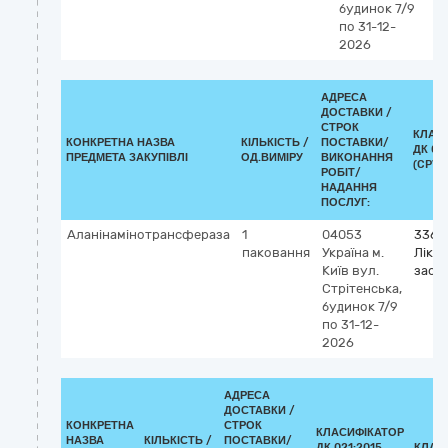
будинок 7/9
по 31-12-
2026
АДРЕСА
ДОСТАВКИ /
СТРОК
КЛАС
КОНКРЕТНА НАЗВА
КІЛЬКІСТЬ /
ПОСТАВКИ/
ДК 02
ПРЕДМЕТА ЗАКУПІВЛІ
ОД.ВИМІРУ
ВИКОНАННЯ
(CPV)
РОБІТ/
НАДАННЯ
ПОСЛУГ:
Аланінамінотрансфераза
1
04053
3369
паковання
Україна
м.
Лікар
Київ
вул.
засоб
Стрітенська,
будинок 7/9
по 31-12-
2026
АДРЕСА
ДОСТАВКИ /
КОНКРЕТНА
СТРОК
КЛАСИФІКАТОР
НАЗВА
КІЛЬКІСТЬ /
ПОСТАВКИ/
ДК 021:2015
КЛАС