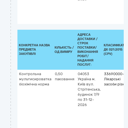
АДРЕСА
ДОСТАВКИ /
СТРОК
КОНКРЕТНА НАЗВА
КЛАСИФІКАТО
КІЛЬКІСТЬ /
ПОСТАВКИ/
ПРЕДМЕТА
ДК 021:2015
ОД.ВИМІРУ
ВИКОНАННЯ
ЗАКУПІВЛІ
(CPV)
РОБІТ/
НАДАННЯ
ПОСЛУГ:
Контрольна
0,50
04053
33690000-3
мультисироватка
паковання
Україна
м.
Лікарські
біохімічна норма
Київ
вул.
засоби різні
Стрітенська,
будинок 7/9
по 31-12-
2026