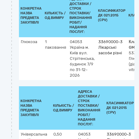
ДОСТАВКИ /
КОНКРЕТНА
СТРОК
КЛАСИФІКАТОР
НАЗВА
КІЛЬКІСТЬ /
ПОСТАВКИ/
ДК 021:2015
КЛАС
ПРЕДМЕТА
ОД.ВИМІРУ
ВИКОНАННЯ
(CPV)
ЗАКУПІВЛІ
РОБІТ/
НАДАННЯ
ПОСЛУГ:
Глюкоза
1
04053
33690000-3
Клас
паковання
Україна
м.
Лікарські
GMD
Київ
вул.
засоби різні
5330
Стрітенська,
Глюк
будинок 7/9
(діаг
по 31-12-
vitro
2026
АДРЕСА
ДОСТАВКИ /
КОНКРЕТНА
СТРОК
КЛАСИФІКАТОР
НАЗВА
КІЛЬКІСТЬ /
ПОСТАВКИ/
ДК 021:2015
ПРЕДМЕТА
ОД.ВИМІРУ
ВИКОНАННЯ
(CPV)
ЗАКУПІВЛІ
РОБІТ/
НАДАННЯ
ПОСЛУГ:
Універсальна
0,50
04053
33690000-3