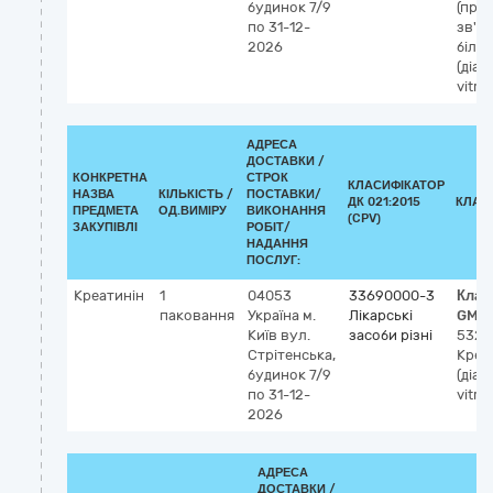
будинок 7/9
(пря
по 31-12-
зв'яз
2026
білір
(діаг
vitro
АДРЕСА
ДОСТАВКИ /
КОНКРЕТНА
СТРОК
КЛАСИФІКАТОР
НАЗВА
КІЛЬКІСТЬ /
ПОСТАВКИ/
ДК 021:2015
КЛАС
ПРЕДМЕТА
ОД.ВИМІРУ
ВИКОНАННЯ
(CPV)
ЗАКУПІВЛІ
РОБІТ/
НАДАННЯ
ПОСЛУГ:
Креатинін
1
04053
33690000-3
Клас
паковання
Україна
м.
Лікарські
GMD
Київ
вул.
засоби різні
5325
Стрітенська,
Креа
будинок 7/9
(діаг
по 31-12-
vitro
2026
АДРЕСА
ДОСТАВКИ /