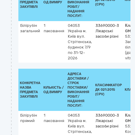
ПРЕДМЕТА
ОД.ВИМІРУ
ВИКОНАННЯ
(CPV)
ЗАКУПІВЛІ
РОБІТ/
НАДАННЯ
ПОСЛУГ:
Білірубін
1
04053
33690000-3
Клас
загальний
паковання
Україна
м.
Лікарські
GMD
Київ
вул.
засоби різні
5323
Стрітенська,
Зага
будинок 7/9
білір
по 31-12-
(діаг
2026
vitro
АДРЕСА
ДОСТАВКИ /
КОНКРЕТНА
СТРОК
КЛАСИФІКАТОР
НАЗВА
КІЛЬКІСТЬ /
ПОСТАВКИ/
ДК 021:2015
КЛАС
ПРЕДМЕТА
ОД.ВИМІРУ
ВИКОНАННЯ
(CPV)
ЗАКУПІВЛІ
РОБІТ/
НАДАННЯ
ПОСЛУГ:
Білірубін
1
04053
33690000-3
Клас
прямий
паковання
Україна
м.
Лікарські
GMD
Київ
вул.
засоби різні
5323
Стрітенська,
Кон'