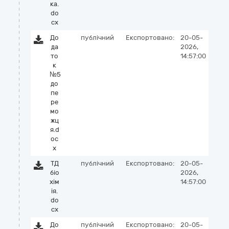
ка.
do
cx
До
публічний
Експортовано:
20-05-
да
2026,
то
14:57:00
к
№5
до
пе
ре
мо
жц
я.d
oc
x
ТД
публічний
Експортовано:
20-05-
біо
2026,
хім
14:57:00
ія.
do
cx
До
публічний
Експортовано:
20-05-