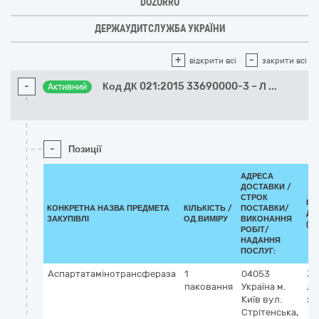
DOZORRO
ДЕРЖАУДИТСЛУЖБА УКРАЇНИ
+
-
відкрити всі
закрити всі
-
Код ДК 021:2015 33690000-3 – Л
...
Активний
-
Позиції
АДРЕСА
ДОСТАВКИ /
СТРОК
КЛ
КОНКРЕТНА НАЗВА ПРЕДМЕТА
КІЛЬКІСТЬ /
ПОСТАВКИ/
ДК 
ЗАКУПІВЛІ
ОД.ВИМІРУ
ВИКОНАННЯ
(CP
РОБІТ/
НАДАННЯ
ПОСЛУГ:
Аспартатамінотрансфераза
1
04053
33
паковання
Україна
м.
Лі
Київ
вул.
за
Стрітенська,