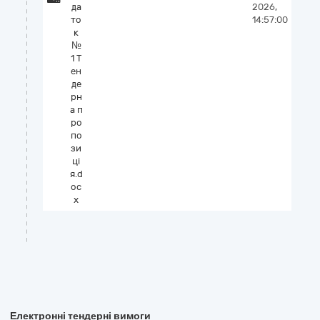
да
2026,
то
14:57:00
к
№
1 Т
ен
де
рн
а п
ро
по
зи
ці
я.d
oc
x
Електронні тендерні вимоги