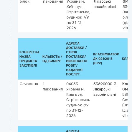
білок
паковання
Україна
м.
Лікарські
GMD
Київ
вул.
засоби різні
5398
Стрітенська,
Зага
будинок 7/9
білок
по 31-12-
(діаг
2026
vitro
АДРЕСА
ДОСТАВКИ /
КОНКРЕТНА
СТРОК
КЛАСИФІКАТОР
НАЗВА
КІЛЬКІСТЬ /
ПОСТАВКИ/
ДК 021:2015
КЛАС
ПРЕДМЕТА
ОД.ВИМІРУ
ВИКОНАННЯ
(CPV)
ЗАКУПІВЛІ
РОБІТ/
НАДАННЯ
ПОСЛУГ:
Сечовина
1
04053
33690000-3
Клас
паковання
Україна
м.
Лікарські
GMD
Київ
вул.
засоби різні
5359
Стрітенська,
Сечо
будинок 7/9
(Urea
по 31-12-
(діаг
2026
vitro
АДРЕСА