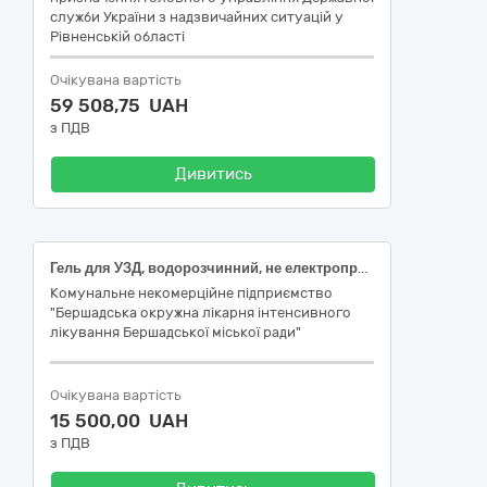
служби України з надзвичайних ситуацій у
Рівненській області
Очікувана вартість
59 508,75 UAH
з ПДВ
Дивитись
Гель для УЗД, водорозчинний, не електропровідний, 5000 мл; Тести швидкі для контролю якості: смуги індикаторні 4 класу, фізичний контроль парової стерилізації (зовні упаковки), критерії 121/20 °C/хв., розмір 35×10×1 мм; Швидкий тест на 3 наркотики (MDPV1000/α-PVP1000/MCAT500) для визначення в сечі, №1; Швидкий тест на мефедрон (MEP) в сечі, тест-смужка
Комунальне некомерційне підприємство
"Бершадська окружна лікарня інтенсивного
лікування Бершадської міської ради"
Очікувана вартість
15 500,00 UAH
з ПДВ