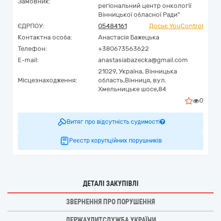
Замовник:
регіональний центр онкології
Вінницької обласної Ради"
ЄДРПОУ:
05484161
Досьє YouControl
Контактна особа:
Анастасія Бажецька
Телефон:
+380673563622
E-mail:
anastasiabazecka@gmail.com
21029,
Україна
,
Вінницька
Місцезнаходження:
область,
Вінниця,
вул.
Хмельницьке шосе,84
0
Витяг про відсутність судимості
Реєстр корупційних порушників
ДЕТАЛІ ЗАКУПІВЛІ
ЗВЕРНЕННЯ ПРО ПОРУШЕННЯ
ДЕРЖАУДИТСЛУЖБА УКРАЇНИ