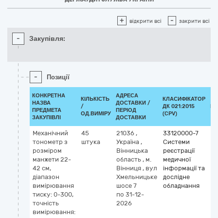
+
-
відкрити всі
закрити всі
-
Закупівля:
-
Позиції
КОНКРЕТНА
АДРЕСА
КІЛЬКІСТЬ
КЛАСИФІКАТОР
НАЗВА
ДОСТАВКИ /
/
ДК 021:2015
КЛ
ПРЕДМЕТА
ПЕРІОД
ОД.ВИМІРУ
(CPV)
ЗАКУПІВЛІ
ДОСТАВКИ
Механічний
45
21036
,
33120000-7
тонометр з
штука
Україна
,
Системи
розміром
Вінницька
реєстрації
манжети 22-
область
,
м.
медичної
42 см,
Вінниця
,
вул
інформації та
діапазон
Хмельницьке
дослідне
вимірювання
шосе 7
обладнання
тиску: 0-300,
по 31-12-
точність
2026
вимірювання: