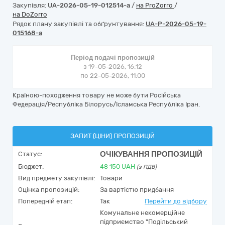
Закупівля:
UA-2026-05-19-012514-a
/
на ProZorro
/
на DoZorro
Рядок плану закупівлі та обґрунтування:
UA-P-2026-05-19-
015168-a
Період подачі пропозицій
з 19-05-2026, 16:12
по 22-05-2026, 11:00
Країною-походження товару не може бути Російська
Федерація/Республіка Білорусь/Ісламська Республіка Іран.
ЗАПИТ (ЦІНИ) ПРОПОЗИЦІЙ
ОЧІКУВАННЯ ПРОПОЗИЦІЙ
Статус:
Бюджет:
48 150
UAH
(з ПДВ)
Вид предмету закупівлі:
Товари
Оцінка пропозицій:
За вартістю придбання
Попередній етап:
Так
Перейти до відбору
Комунальне некомерційне
підприємство "Подільський