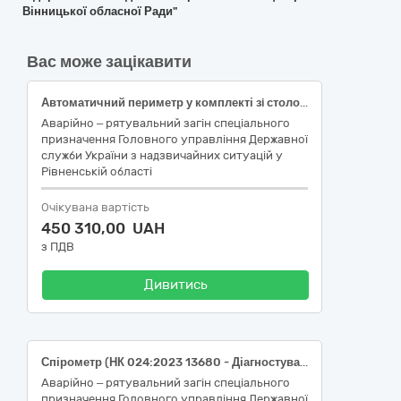
Вінницької обласної Ради"
Вас може зацікавити
Автоматичний периметр у комплекті зi столом для офтальмологiчних приладів (НК 024:2023-16918 Автоматичний периметр, НК 031:2024-Z1212012003-АНАЛІЗАТОРИ ПЕРИФЕРИЧНОГО ЗОРУ)
Аварійно – рятувальний загін спеціального
призначення Головного управління Державної
служби України з надзвичайних ситуацій у
Рівненській області
Очікувана вартість
450 310,00 UAH
з ПДВ
Дивитись
Спірометр (НК 024:2023 13680 - Діагностувальний спірометр; НК 031:2024 Z12150101 - КЛІНІЧНІ/ДІАГНОСТИЧНІ СПІРОМЕТРИ)
Аварійно – рятувальний загін спеціального
призначення Головного управління Державної