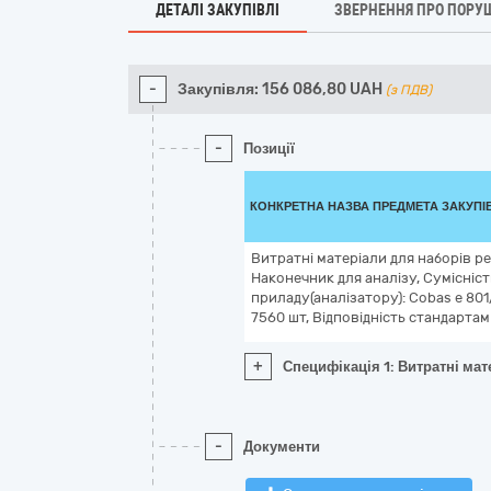
ДЕТАЛІ ЗАКУПІВЛІ
ЗВЕРНЕННЯ ПРО ПОРУ
-
Закупівля:
156 086,80
UAH
(з ПДВ)
-
Позиції
КОНКРЕТНА НАЗВА ПРЕДМЕТА ЗАКУПІ
Витратні матеріали для наборів ре
Наконечник для аналізу, Сумісність
приладу(аналізатору): Cobas e 801/
7560 шт, Відповідність стандартам
+
Специфікація 1: Витратні мате
-
Документи