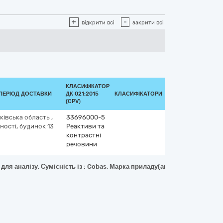
+
-
відкрити всі
закрити всі
КЛАСИФІКАТОР
ПЕРІОД ДОСТАВКИ
ДК 021:2015
КЛАСИФІКАТОРИ
(CPV)
ківська область
,
33696000-5
ності, будинок 13
Реактиви та
контрастні
речовини
для аналізу, Сумісність із : Cobas, Марка приладу(аналізатору): Cobas