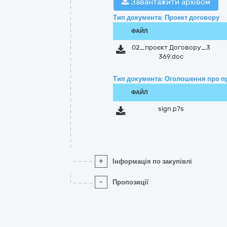
Завантажити архівом
Тип документа: Проект договору
ФАЙЛ
02_проєкт Договору_3
369.doc
Тип документа: Оголошення про п
ФАЙЛ
sign.p7s
+
Інформація по закупівлі
-
Пропозиції