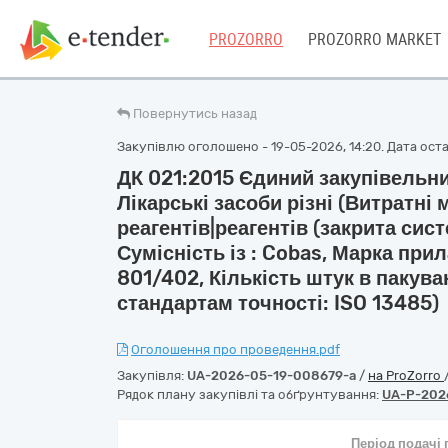
PROZORRO
PROZORRO MARKET
Повернутись назад
Закупівлю оголошено - 19-05-2026, 14:20. Дата остан
ДК 021:2015 Єдиний закупівельн
Лікарські засоби різні (Витратні
реагентів|реагентів (закрита сис
Сумісність із : Cobas, Марка при
801/402, Кількість штук в пакува
стандартам точності: ISO 13485)
Оголошення про проведення.pdf
Закупівля:
UA-2026-05-19-008679-a
/
на ProZorro
Рядок плану закупівлі та обґрунтування:
UA-P-202
Період подачі