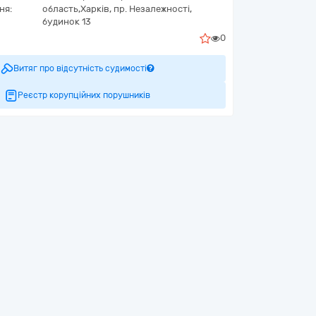
ня:
область,
Харків,
пр. Незалежності,
будинок 13
0
Витяг про відсутність судимості
Реєстр корупційних порушників