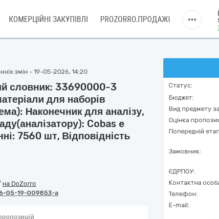
КОМЕРЦІЙНІ ЗАКУПІВЛІ
PROZORRO.ПРОДАЖІ
ніх змін - 19-05-2026, 14:20
ий словник: 33690000-3
Статус:
 матеріали для наборів
Бюджет:
Вид предмету за
тема): Наконечник для аналізу,
Оцінка пропозиц
ладу(аналізатору): Cobas e
Попередній етап
нні: 7560 шт, Відповідність
Замовник:
ЄДРПОУ:
Контактна особ
/
на DoZorro
6-05-19-009853-a
Телефон:
E-mail:
 пропозицій