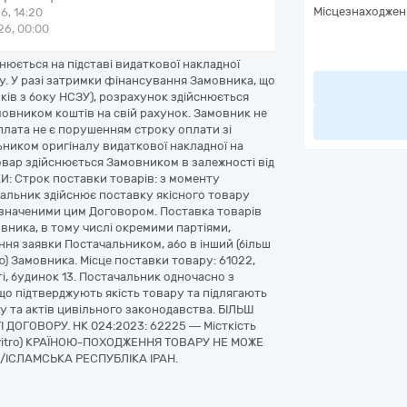
Місцезнаходжен
6, 14:20
6, 00:00
юється на підставі видаткової накладної
у. У разі затримки фінансування Замовника, що
унків з боку НСЗУ), розрахунок здійснюється
мовником коштів на свій рахунок. Замовник не
плата не є порушенням строку оплати зі
ником оригіналу видаткової накладної на
овар здійснюється Замовником в залежності від
: Строк поставки товарів: з моменту
чальник здійснює поставку якісного товару
визначеними цим Договором. Поставка товарів
вника, в тому числі окремими партіями,
ання заявки Постачальником, або в інший (більш
) Замовника. Місце поставки товару: 61022,
ті, будинок 13. Постачальник одночасно з
о підтверджують якість товару та підлягають
у та актів цивільного законодавства. БІЛЬШ
ОГОВОРУ. НК 024:2023: 62225 — Місткість
in vitro) КРАЇНОЮ-ПОХОДЖЕННЯ ТОВАРУ НЕ МОЖЕ
/ІСЛАМСЬКА РЕСПУБЛІКА ІРАН.