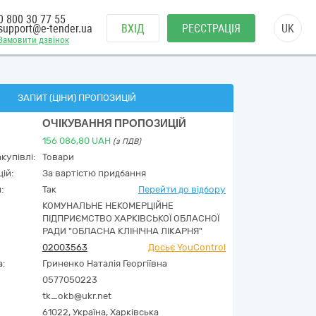
0 800 30 77 55
support@e-tender.ua
ВХІД
РЕЄСТРАЦІЯ
UK
Замовити дзвінок
ЗАПИТ (ЦІНИ) ПРОПОЗИЦІЙ
ОЧІКУВАННЯ ПРОПОЗИЦІЙ
156 086,80
UAH
(з ПДВ)
купівлі:
Товари
ій:
За вартістю придбання
:
Так
Перейти до відбору
КОМУНАЛЬНЕ НЕКОМЕРЦІЙНЕ
ПІДПРИЄМСТВО ХАРКІВСЬКОЇ ОБЛАСНОЇ
РАДИ "ОБЛАСНА КЛІНІЧНА ЛІКАРНЯ"
02003563
Досьє YouControl
а:
Гриненко Наталія Георгіївна
0577050223
tk_okb@ukr.net
61022,
Україна
,
Харківська