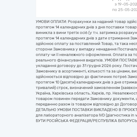
з 19-05-202
по 25-05-202
УМОВИ ОПЛАТИ: Розрахунки за наданий товар здійсн
протягом 14 календарних днів з дня поставки товар
виникла з вини третіх осіб (у т.ч. затримка розрах
протягом 14 календарних днів з дати отримання За
здійснює оплату за поставлений Товар, та така нес
сторони Замовника у випадку ненадання Постачаль
оплату чи її неналежного оформлення. Оплата за т
реального фінансування видатків. УМОВИ ПОСТАВКИ
укладання договору до 31 грудня 2026 року. Поста
Замовнику в асортименті, кількості та за цінами, 
здійснюється відповідно до фактичних потреб Замо
протягом 10 (десяти) календарних днів з дня отрим
тривалий) строк, визначений замовленням (заявкою
Україна, Харківська область, Харків, пр. Незалежнос
товаром повинен передати Замовнику документи, щ
переданню разом із товаром відповідно до Договор
ДЕТАЛЬНО УМОВИ ПОСТАВКИ ВИКЛАДЕНО В ПРОЄКТІ Д
для лабораторного аналізатора IVD (діагностика 
БУТИ РОСІЙСЬКА ФЕДЕРАЦІЯ/РЕСПУБЛІКА БІЛОРУСЬ