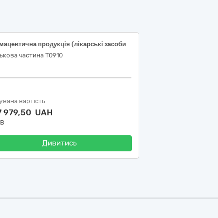
Фармацевтична продукція (лікарські засоби різні)
ькова частина Т0910
увана вартість
7 979,50 UAH
ДВ
Дивитись