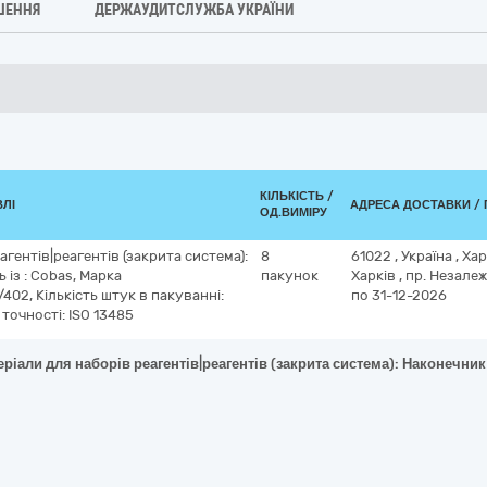
ШЕННЯ
ДЕРЖАУДИТСЛУЖБА УКРАЇНИ
КІЛЬКІСТЬ /
ВЛІ
АДРЕСА ДОСТАВКИ / 
ОД.ВИМІРУ
агентів|реагентів (закрита система):
8
61022
,
Україна
,
Хар
 із : Cobas, Марка
пакунок
Харків
,
пр. Незалеж
402, Кількість штук в пакуванні:
по 31-12-2026
 точності: ISO 13485
ріали для наборів реагентів|реагентів (закрита система): Наконечник 