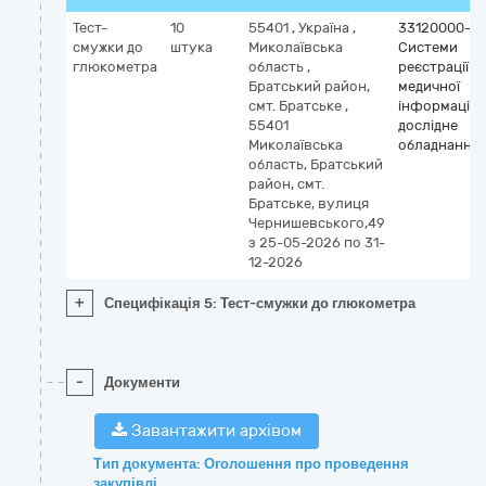
Тест-
10
55401
,
Україна
,
33120000-7
смужки до
штука
Миколаївська
Системи
глюкометра
область
,
реєстрації
Братський район,
медичної
смт. Братське
,
інформації т
55401
дослідне
Миколаївська
обладнання
область, Братський
район, смт.
Братське, вулиця
Чернишевського,49
з 25-05-2026
по 31-
12-2026
+
Специфікація 5: Тест-смужки до глюкометра
-
Документи
Завантажити архівом
Тип документа: Оголошення про проведення
закупівлі