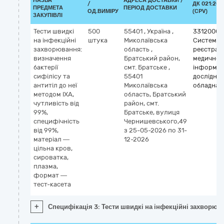
НАЗВА
АДРЕСА ДОСТАВКИ /
/
ДК 021:201
ПРЕДМЕТА
ПЕРІОД ДОСТАВКИ
ОД.ВИМІРУ
(CPV)
ЗАКУПІВЛІ
Тести швидкі
500
55401
,
Україна
,
33120000
на інфекційні
штука
Миколаївська
Системи
захворювання:
область
,
реєстраці
визначення
Братський район,
медичної
бактерії
смт. Братське
,
інформаці
сифілісу та
55401
дослідне
антитіл до неї
Миколаївська
обладнан
методом ІХА,
область, Братський
чутливість від
район, смт.
99%,
Братське, вулиця
специфічність
Чернишевського,49
від 99%,
з 25-05-2026
по 31-
матеріал —
12-2026
цільна кров,
сироватка,
плазма,
формат —
тест-касета
+
Специфікація 3: Тести швидкі на інфекційні захворюван