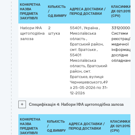
КОНКРЕТНА
КІЛЬКІСТЬ
КЛАСИФІКАТ
НАЗВА
АДРЕСА ДОСТАВКИ /
/
ДК 021:2015
ПРЕДМЕТА
ПЕРІОД ДОСТАВКИ
ОД.ВИМІРУ
(CPV)
ЗАКУПІВЛІ
Набори ІФА
2
55401
,
Україна
,
33120000-7
щитоподібна
штука
Миколаївська
Системи
залоза
область
,
реєстрації
Братський район,
медичної
смт. Братське
,
інформації 
55401
дослідне
Миколаївська
обладнання
область, Братський
район, смт.
Братське, вулиця
Чернишевського,49
з 25-05-2026
по 31-
12-2026
+
Специфікація 4: Набори ІФА щитоподібна залоза
КОНКРЕТНА
КІЛЬКІСТЬ
КЛАСИФІКАТО
НАЗВА
АДРЕСА ДОСТАВКИ /
/
ДК 021:2015
ПРЕДМЕТА
ПЕРІОД ДОСТАВКИ
ОД.ВИМІРУ
(CPV)
ЗАКУПІВЛІ