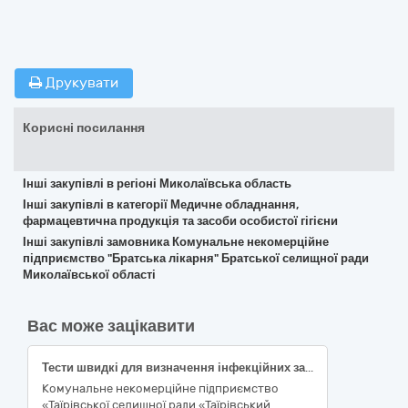
Друкувати
Корисні посилання
Інші закупівлі в регіоні Миколаївська область
Інші закупівлі в категорії Медичне обладнання,
фармацевтична продукція та засоби особистої гігієни
Інші закупівлі замовника Комунальне некомерційне
підприємство "Братська лікарня" Братської селищної ради
Миколаївської області
Вас може зацікавити
Тести швидкі для визначення інфекційних захворювань: виявлення вірусу гепатиту В, Виявлення антитіл до вірусу гепатиту В, Матеріал дослідження: Сироватка, Цільна кров, Плазма, Специфічність від: 99%, Чутливість від: 99%, Формат тесту: Тест-смужка (код НК 024:2023 - 48317 - Вірус гепатиту B, загальні антитіла до оболонки IVD (діагностика in vitro ), набір, імунохроматографічний, експрес-аналіз; код НК 031:2024-W0105090201 МЕДИЧНІ ВИРОБИ ДЛЯ ДІАГНОСТИКИ IN VITRO ПОВЕРХНЕВИЙ АНТИГЕН ВІРУСУ ГЕПАТИТУ В – ШВИДКІ ТЕСТИ І ТЕСТИ); тести швидкі для визначення інфекційних захворювань: призначення: виявлення бактерії сифілісу, виявлення антитіл до бактерії сифілісу, метод аналізу: ІХА, матеріал дослідження: сироватка, цільна кров, плазма, специфічність: 99.9-100%, чутливість:100% (код НК 024:2023-51801- Treponema pallidum, загальні антитіла IVD (діагностика in vitro), набір, імунохроматографічний тест (ІХТ); код НК 031:2024-W0105090105-IN VITRO МЕДИЧНІ ВИРОБИ ДЛЯ ДІАГНОСТИКИ, СИФІЛІС – ШВИДКІ ТЕСТИ І ТЕСТИ НА МІСЦІ); тести швидкі на кардіомаркери: ІХА, тест-касета, визначення тропоніну T (TnT), матеріал — цільна кров, чутливість від 98%, специфічність від 98% (код НК 024:2023-53998-Тропонін Т/тропонін I IVD (діагностика in vitro), набір, імунохроматографічний аналіз (ІХА), експрес-тест, код НК 031:2024-W0102160703-IN VITRO МЕДИЧНІ ВИРОБИ ДЛЯ ДІАГНОСТИКИ ТРОПОНІН І/Т – ШВИДКІ ТЕСТИ І ТЕСТИ НА МІСЦІ)
Комунальне некомерційне підприємство
«Таїрівської селищної ради «Таїрівський