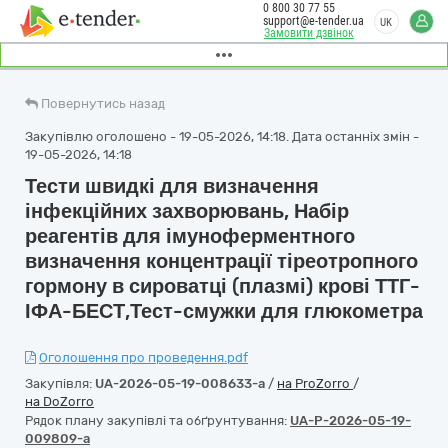
0 800 30 77 55
support@e-tender.ua
UK
Замовити дзвінок
Повернутись назад
Закупівлю оголошено - 19-05-2026, 14:18. Дата останніх змін -
19-05-2026, 14:18
Тести швидкі для визначення
інфекційних захворювань, Набір
реагентів для імуноферментного
визначення концентрації тіреотропного
гормону в сироватці (плазмі) крові ТТГ-
ІФА-БЕСТ,Тест-смужки для глюкометра
Оголошення про проведення.pdf
Закупівля:
UA-2026-05-19-008633-a
/
на ProZorro
/
на DoZorro
Рядок плану закупівлі та обґрунтування:
UA-P-2026-05-19-
009809-a