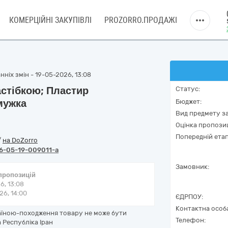
КОМЕРЦІЙНІ ЗАКУПІВЛІ
PROZORRO.ПРОДАЖІ
ніх змін - 19-05-2026, 13:08
астібкою; Пластир
Статус:
смужка
Бюджет:
Вид предмету за
Оцінка пропозиц
Попередній етап
/
на DoZorro
6-05-19-009011-a
Замовник:
 пропозицій
6, 13:08
6, 14:00
ЄДРПОУ:
Контактна особ
раїною-походження товару не може бути
Телефон:
 Республіка Іран