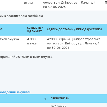
штука
область
,
м. Дніпро
,
вул. Ламана, 4
П
по 30-06-2026
ний з пластиковою застібкою
КІЛЬКІСТЬ /
ВЛІ
АДРЕСА ДОСТАВКИ / ПЕРІОД ДОСТАВКИ
ОД.ВИМІРУ
1,9см смужка
4 000
49000
,
Україна
,
Дніпропетровська
штука
область
,
м. Дніпро
,
вул. Ламана, 4
по 30-06-2026
ерильний 7,0-7,9см x 1,9см смужка
роведення закупівлі
ПРИВАТНІСТЬ
публічний