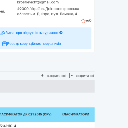
kroshevicht@gmail.com
49000,
Україна
,
Дніпропетровська
ня:
область,
м. Дніпро,
вул. Ламана, 4
0
Витяг про відсутність судимості
Реєстр корупційних порушників
+
-
відкрити всі
закрити всі
ЛАСИФІКАТОР ДК 021:2015 (CPV)
КЛАСИФІКАТОРИ
3141110-4