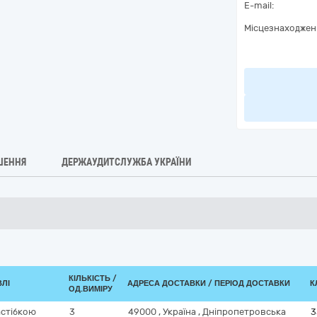
E-mail:
Місцезнаходжен
ШЕННЯ
ДЕРЖАУДИТСЛУЖБА УКРАЇНИ
КІЛЬКІСТЬ /
ВЛІ
АДРЕСА ДОСТАВКИ / ПЕРІОД ДОСТАВКИ
К
ОД.ВИМІРУ
астібкою
3
49000
,
Україна
,
Дніпропетровська
3