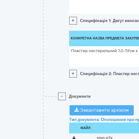
+
Специфікація 1: Джгут веноз
КОНКРЕТНА НАЗВА ПРЕДМЕТА ЗАКУПІ
Пластир нестерильний 7,0-7,9см x 
+
Специфікація 2: Пластир нест
-
Документи
Завантажити архівом
Тип документа: Оголошення про п
ФАЙЛ
sign.p7s