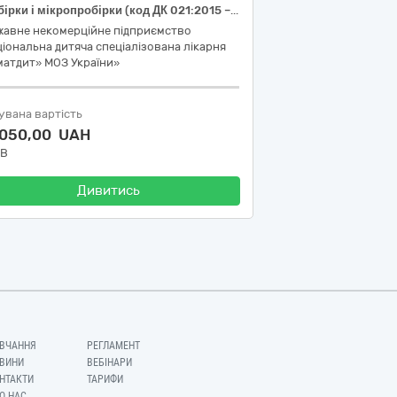
Пробірки і мікропробірки (код ДК 021:2015 – 33141600-6 Контейнери та пакети для забору матеріалу для аналізів, дренажі та комплекти)
жавне некомерційне підприємство
іональна дитяча спеціалізована лікарня
матдит» МОЗ України»
увана вартість
 050,00 UAH
ДВ
Дивитись
ВЧАННЯ
РЕГЛАМЕНТ
ВИНИ
ВЕБІНАРИ
НТАКТИ
ТАРИФИ
О НАС