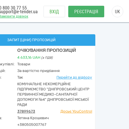
0 800 30 77 55
support@e-tender.ua
ВХІД
РЕЄСТРАЦІЯ
UK
Замовити дзвінок
ЗАПИТ (ЦІНИ) ПРОПОЗИЦІЙ
ОЧІКУВАННЯ ПРОПОЗИЦІЙ
4 633,16
UAH
(з ПДВ)
купівлі:
Товари
ій:
За вартістю придбання
:
Так
Перейти до відбору
КОМУНАЛЬНЕ НЕКОМЕРЦІЙНЕ
ПІДПРИЄМСТВО "ДНІПРОВСЬКИЙ ЦЕНТР
ПЕРВИННОЇ МЕДИКО-САНІТАРНОЇ
ДОПОМОГИ №4" ДНІПРОВСЬКОЇ МІСЬКОЇ
РАДИ
37899673
Досьє YouControl
а:
Тетяна Крошевич
+380505007767