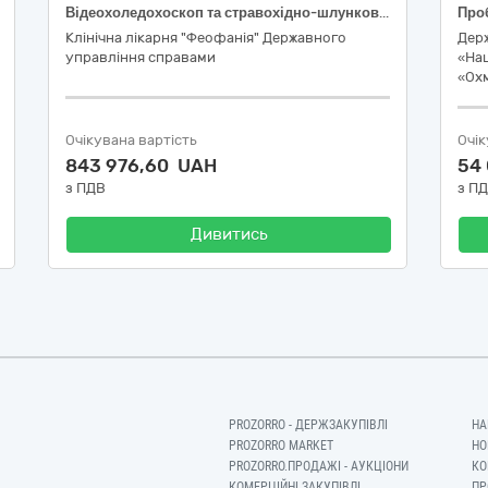
Відеохоледохоскоп та стравохідно-шлунковий зонд
Клінічна лікарня "Феофанія" Державного
Дер
управління справами
«Нац
«Ох
Очікувана вартість
Очік
843 976,60 UAH
54
з ПДВ
з П
Дивитись
PROZORRO - ДЕРЖЗАКУПІВЛІ
НА
PROZORRO MARKET
НО
PROZORRO.ПРОДАЖІ - АУКЦІОНИ
КО
КОМЕРЦІЙНІ ЗАКУПІВЛІ
ПР