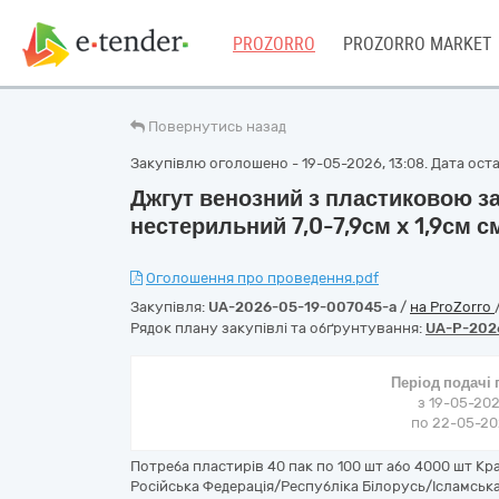
PROZORRO
PROZORRO MARKET
Повернутись назад
Закупівлю оголошено - 19-05-2026, 13:08. Дата остан
Джгут венозний з пластиковою з
нестерильний 7,0-7,9см x 1,9см 
Оголошення про проведення.pdf
Закупівля:
UA-2026-05-19-007045-a
/
на ProZorro
Рядок плану закупівлі та обґрунтування:
UA-P-202
Період подачі
з 19-05-202
по 22-05-202
Потреба пластирів 40 пак по 100 шт або 4000 шт К
Російська Федерація/Республіка Білорусь/Ісламська