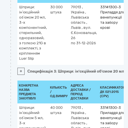
Шприци:
30 000
79013
,
33141300-3
ін’єкційний
штука
Україна
,
Приладдя для
об’ємом 20 мл,
Львівська
венепункції
3-х
область
,
та забору
компонентний,
Львів
,
вул.
крові
стерильний,
Є.Коновальця,
одноразовий,
26
з голкою 21G в
по 31-12-2026
комплекті, з
кріпленням
Luer Slip
+
Специфікація 3: Шприци: ін’єкційний об’ємом 20 мл, 3
КОНКРЕТНА
АДРЕСА
КІЛЬКІСТЬ
КЛАСИФІКАТОР
НАЗВА
ДОСТАВКИ /
/
ДК 021:2015
ПРЕДМЕТА
ПЕРІОД
ОД.ВИМІРУ
(CPV)
ЗАКУПІВЛІ
ДОСТАВКИ
Шприци:
40 000
79013
,
33141300-3
ін’єкційний
штука
Україна
,
Приладдя для
об’ємом 5 мл,
Львівська
венепункції
3-х
область
,
та забору