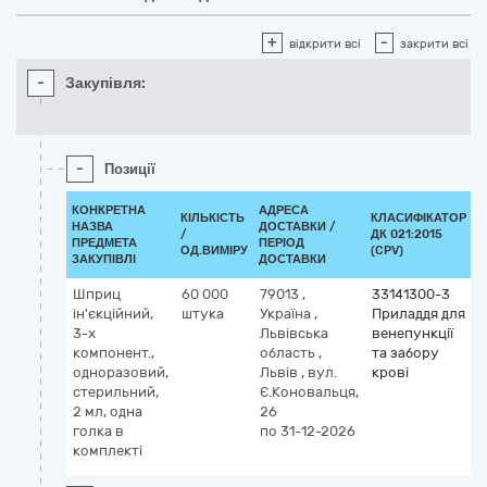
+
-
відкрити всі
закрити всі
-
Закупівля:
-
Позиції
КОНКРЕТНА
АДРЕСА
КІЛЬКІСТЬ
КЛАСИФІКАТОР
НАЗВА
ДОСТАВКИ /
/
ДК 021:2015
К
ПРЕДМЕТА
ПЕРІОД
ОД.ВИМІРУ
(CPV)
ЗАКУПІВЛІ
ДОСТАВКИ
Шприц
60 000
79013
,
33141300-3
ін'єкційний,
штука
Україна
,
Приладдя для
3-х
Львівська
венепункції
компонент.,
область
,
та забору
одноразовий,
Львів
,
вул.
крові
стерильний,
Є.Коновальця,
2 мл, одна
26
голка в
по 31-12-2026
комплекті