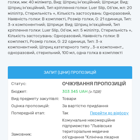
голки, мм: 40 міліметр, Вид: Шприц ін'єкційний; Шприци: Вид:
Шприц ін'єкційний, Тип кріплення голки: Luer Slip, Об'єм, мл: 20
мілілітр, Стерильність +, Кількість застосувань: Одноразовий,
Наявність голки: В комплекті, Розмір голки, G: 21 одиниця, Тип:
3-х компонентний; Шприци: Вид: Шприц ін'єкційний, Тип
кріплення голки: Luer Slip, Об'єм, мл: 5 мілілітр, Стерильність +,
Кількість застосувань: Одноразовий, Наявність голки: В
комплекті, Розмір голки, G: 22 одиниця, Тип: 3-х
компонентний; Шприц катетерного типу , 3-х компонент.,
одноразовий, стерильний, 100 мл, одна голка в комплекті
ЗАПИТ (ЦІНИ) ПРОПОЗИЦІЙ
ОЧІКУВАННЯ ПРОПОЗИЦІЙ
Статус:
Бюджет:
303 345
UAH
(з ПДВ)
Вид предмету закупівлі:
Товари
Оцінка пропозицій:
За вартістю придбання
Попередній етап:
Так
Перейти до відбору
Комунальне некомерційне
підприємство "Львівське
територіальне медичне
Замовник:
об'єднання "Клінічна лікарня