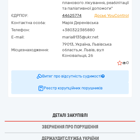
планового лікування, реабілітації
та паліативної допомоги"
ЄДРПОУ:
44625774
Досьє YouControl
Контактна особа:
Марія Деренівська
Телефон:
+380322385880
E-mail:
maria8135@ukr.net
79013,
Україна
,
Львівська
Місцезнаходження:
область,
м. Львів,
вул
Коновальця, 26
0
Витяг про відсутність судимості
Реєстр корупційних порушників
ДЕТАЛІ ЗАКУПІВЛІ
ЗВЕРНЕННЯ ПРО ПОРУШЕННЯ
ДЕРЖАУДИТСЛУЖБА УКРАЇНИ