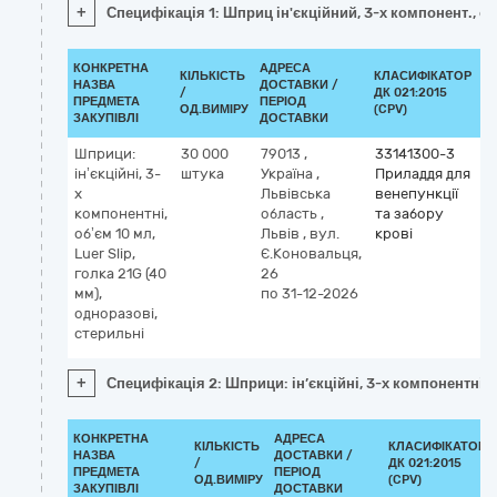
+
Специфікація 1: Шприц ін'єкційний, 3-х компонент., о
КОНКРЕТНА
АДРЕСА
КІЛЬКІСТЬ
КЛАСИФІКАТОР
НАЗВА
ДОСТАВКИ /
/
ДК 021:2015
К
ПРЕДМЕТА
ПЕРІОД
ОД.ВИМІРУ
(CPV)
ЗАКУПІВЛІ
ДОСТАВКИ
Шприци:
30 000
79013
,
33141300-3
ін’єкційні, 3-
штука
Україна
,
Приладдя для
х
Львівська
венепункції
компонентні,
область
,
та забору
об’єм 10 мл,
Львів
,
вул.
крові
Luer Slip,
Є.Коновальця,
голка 21G (40
26
мм),
по 31-12-2026
одноразові,
стерильні
+
Специфікація 2: Шприци: ін’єкційні, 3-х компонентні, о
КОНКРЕТНА
АДРЕСА
КІЛЬКІСТЬ
КЛАСИФІКАТОР
НАЗВА
ДОСТАВКИ /
/
ДК 021:2015
ПРЕДМЕТА
ПЕРІОД
ОД.ВИМІРУ
(CPV)
ЗАКУПІВЛІ
ДОСТАВКИ