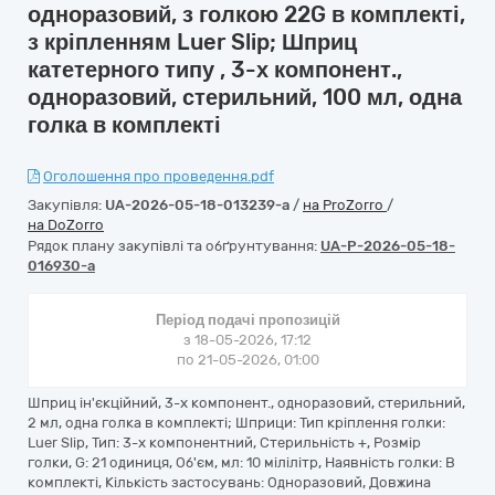
одноразовий, з голкою 22G в комплекті,
з кріпленням Luer Slip; Шприц
катетерного типу , 3-х компонент.,
одноразовий, стерильний, 100 мл, одна
голка в комплекті
Оголошення про проведення.pdf
Закупівля:
UA-2026-05-18-013239-a
/
на ProZorro
/
на DoZorro
Рядок плану закупівлі та обґрунтування:
UA-P-2026-05-18-
016930-a
Період подачі пропозицій
з 18-05-2026, 17:12
по 21-05-2026, 01:00
Шприц ін'єкційний, 3-х компонент., одноразовий, стерильний,
2 мл, одна голка в комплекті; Шприци: Тип кріплення голки:
Luer Slip, Тип: 3-х компонентний, Стерильність +, Розмір
голки, G: 21 одиниця, Об'єм, мл: 10 мілілітр, Наявність голки: В
комплекті, Кількість застосувань: Одноразовий, Довжина