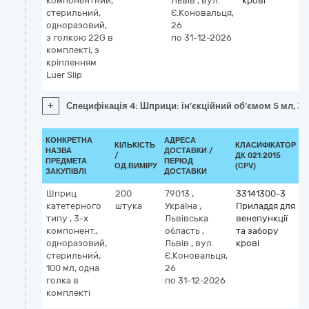
компонентний,
Львів
,
вул.
крові
стерильний,
Є.Коновальця,
одноразовий,
26
з голкою 22G в
по 31-12-2026
комплекті, з
кріпленням
Luer Slip
+
Специфікація 4: Шприци: ін’єкційний об’ємом 5 мл, 3-
КОНКРЕТНА
АДРЕСА
КІЛЬКІСТЬ
КЛАСИФІКАТОР
НАЗВА
ДОСТАВКИ /
/
ДК 021:2015
К
ПРЕДМЕТА
ПЕРІОД
ОД.ВИМІРУ
(CPV)
ЗАКУПІВЛІ
ДОСТАВКИ
Шприц
200
79013
,
33141300-3
катетерного
штука
Україна
,
Приладдя для
типу , 3-х
Львівська
венепункції
компонент.,
область
,
та забору
одноразовий,
Львів
,
вул.
крові
стерильний,
Є.Коновальця,
100 мл, одна
26
голка в
по 31-12-2026
комплекті