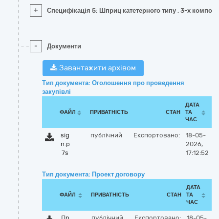
+
Специфікація 5: Шприц катетерного типу , 3-х компоне
-
Документи
Завантажити архівом
Тип документа: Оголошення про проведення
закупівлі
ДАТА
ФАЙЛ
ПРИВАТНІСТЬ
СТАН
ТА
ЧАС
sig
публічний
Експортовано:
18-05-
n.p
2026,
7s
17:12:52
Тип документа: Проект договору
ДАТА
ФАЙЛ
ПРИВАТНІСТЬ
СТАН
ТА
ЧАС
Пр
публічний
Експортовано:
18-05-