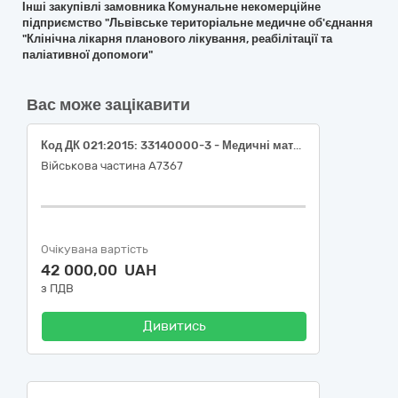
Інші закупівлі замовника Комунальне некомерційне
підприємство "Львівське територіальне медичне об'єднання
"Клінічна лікарня планового лікування, реабілітації та
паліативної допомоги"
Вас може зацікавити
Код ДК 021:2015: 33140000-3 - Медичні матеріали ((НК 024:2023 код 47776 - Контейнер для збирання проб неспеціалізований IVD (діагностика in vitro) без добавок стерильний - Контейнер для забору сечі); (НК 024:2023 код 58923 - Сечоприймач ножний переносний зі зливним краном стерильний - Сечоприймач качка для дорослих); (НК 024:2023 код 57907 - Контейнер для взяття калу IVD (діагностика in vitro), без домішок - Контейнер для забору калу); (НК 024:2023 код 34923 - Катетер аспіраційної системи загального призначення - Катетер ентеральний); (НК 024:2023 код 37482 - Плевральний катетер - Дренаж торакальний); (НК 024:2023 код 34917 - Внутрішній уретральний дренажний катетер - Катетер Фолея))
Військова частина А7367
Очікувана вартість
42 000,00 UAH
з ПДВ
Дивитись