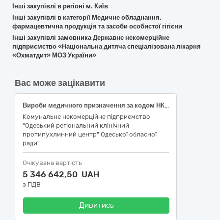
Інші закупівлі в регіоні м. Київ
Інші закупівлі в категорії Медичне обладнання,
фармацевтична продукція та засоби особистої гігієни
Інші закупівлі замовника Державне некомерційне
підприємство «Національна дитяча спеціалізована лікарня
«Охматдит» МОЗ України»
Вас може зацікавити
Вироби медичного призначення за кодом НК України ЄЗС ДК 021-2015: 33140000-3 Медичні матеріали
Комунальне некомерційне підприємство
"Одеський регіональний клінічний
протипухлинний центр" Одеської обласної
ради"
Очікувана вартість
5 346 642,50 UAH
з ПДВ
Дивитись