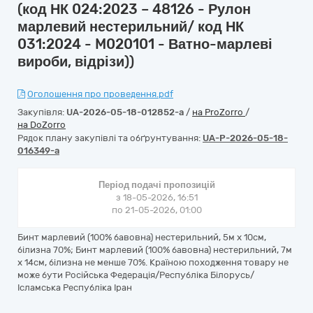
(код НК 024:2023 – 48126 - Рулон
марлевий нестерильний/ код НК
031:2024 - M020101 - Ватно-марлеві
вироби, відрізи))
Оголошення про проведення.pdf
Закупівля:
UA-2026-05-18-012852-a
/
на ProZorro
/
на DoZorro
Рядок плану закупівлі та обґрунтування:
UA-P-2026-05-18-
016349-a
Період подачі пропозицій
з 18-05-2026, 16:51
по 21-05-2026, 01:00
Бинт марлевий (100% бавовна) нестерильний, 5м х 10см,
білизна 70%; Бинт марлевий (100% бавовна) нестерильний, 7м
х 14см, білизна не менше 70%. Країною походження товару не
може бути Російська Федерація/Республіка Білорусь/
Ісламська Республіка Іран