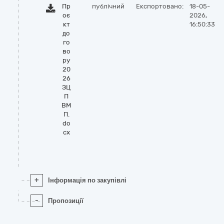
Пр
публічний
Експортовано:
18-05-
оє
2026,
кт
16:50:33
до
го
во
ру
20
26
ЗЦ
П
ВМ
П.
do
cx
+
Інформація по закупівлі
-
Пропозиції