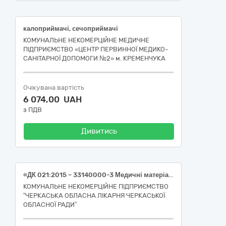
калоприймачі, сечоприймачі
КОМУНАЛЬНЕ НЕКОМЕРЦІЙНЕ МЕДИЧНЕ
ПІДПРИЄМСТВО «ЦЕНТР ПЕРВИННОЇ МЕДИКО-
САНІТАРНОЇ ДОПОМОГИ №2» м. КРЕМЕНЧУКА
Очікувана вартість
6 074,00 UAH
з ПДВ
Дивитись
«ДК 021:2015 – 33140000-3 Медичні матеріали (НК 024:2023 : 61594 Набір для катетеризації центральних вен короткочасного використання)»
КОМУНАЛЬНЕ НЕКОМЕРЦІЙНЕ ПІДПРИЄМСТВО
“ЧЕРКАСЬКА ОБЛАСНА ЛІКАРНЯ ЧЕРКАСЬКОЇ
ОБЛАСНОЇ РАДИ”