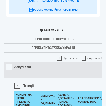
Витяг про відсутність судимості
Реєстр корупційних порушників
ДЕТАЛІ ЗАКУПІВЛІ
ЗВЕРНЕННЯ ПРО ПОРУШЕННЯ
ДЕРЖАУДИТСЛУЖБА УКРАЇНИ
+
-
відкрити всі
закрити всі
-
Закупівля:
-
Позиції
КОНКРЕТНА
АДРЕСА
КІЛЬКІСТЬ
НАЗВА
ДОСТАВКИ /
КЛАСИФІКАТОР ДК
/
ПРЕДМЕТА
ПЕРІОД
021:2015 (CPV)
ОД.ВИМІРУ
ЗАКУПІВЛІ
ДОСТАВКИ