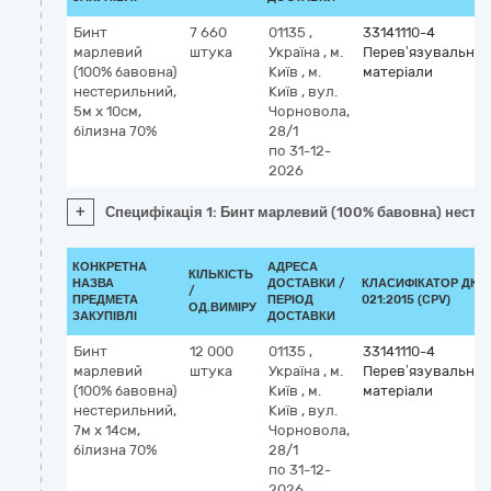
Бинт
7 660
01135
,
33141110-4
марлевий
штука
Україна
,
м.
Перев’язувальні
(100% бавовна)
Київ
,
м.
матеріали
нестерильний,
Київ
,
вул.
5м х 10см,
Чорновола,
білизна 70%
28/1
по 31-12-
2026
+
Специфікація 1: Бинт марлевий (100% бавовна) нестер
КОНКРЕТНА
АДРЕСА
КІЛЬКІСТЬ
НАЗВА
ДОСТАВКИ /
КЛАСИФІКАТОР ДК
/
ПРЕДМЕТА
ПЕРІОД
021:2015 (CPV)
ОД.ВИМІРУ
ЗАКУПІВЛІ
ДОСТАВКИ
Бинт
12 000
01135
,
33141110-4
марлевий
штука
Україна
,
м.
Перев’язувальні
(100% бавовна)
Київ
,
м.
матеріали
нестерильний,
Київ
,
вул.
7м х 14см,
Чорновола,
білизна 70%
28/1
по 31-12-
2026