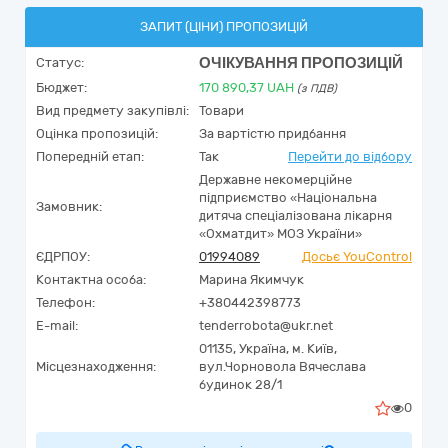
ЗАПИТ (ЦІНИ) ПРОПОЗИЦІЙ
ОЧІКУВАННЯ ПРОПОЗИЦІЙ
Статус:
Бюджет:
170 890,37
UAH
(з ПДВ)
Вид предмету закупівлі:
Товари
Оцінка пропозицій:
За вартістю придбання
Попередній етап:
Так
Перейти до відбору
Державне некомерційне
підприємство «Національна
Замовник:
дитяча спеціалізована лікарня
«Охматдит» МОЗ України»
ЄДРПОУ:
01994089
Досьє YouControl
Контактна особа:
Марина Якимчук
Телефон:
+380442398773
E-mail:
tenderrobota@ukr.net
01135,
Україна
,
м. Київ,
Місцезнаходження:
вул.Чорновола Вячеслава
будинок 28/1
0