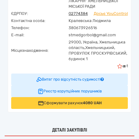
ЛІКАРНЯ" ХМЕЛЬНИЦЬКОЇ
МІСЬКОЇ РАДИ
ЄДРПОУ:
02774384
Досьє YouControl
Контактна особа:
Кралевська Людмила
Телефон:
380673926516
E-mail:
stmedgorbol@gmail.com
29000,
Україна
,
Хмельницька
область,
Хмельницький,
Місцезнаходження:
ПРОВУЛОК ПРОСКУРІВСЬКИЙ,
будинок 1
1
Витяг про відсутність судимості
Реєстр корупційних порушників
Сформувати рахунок
4080 UAH
ДЕТАЛІ ЗАКУПІВЛІ