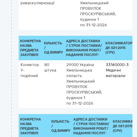
реваскуляризації
Хмельницький
ПРОВУЛОК
ПРОСКУРІВСЬКИЙ,
будинок 1
по 31-12-2026
КОНКРЕТНА
АДРЕСА ДОСТАВКИ
КІЛЬКІСТЬ
КЛАСИФІКАТОР
НАЗВА
/
СТРОК ПОСТАВКИ/
/
ДК 021:2015
ПРЕДМЕТА
ВИКОНАННЯ РОБІТ/
ОД.ВИМІРУ
(CPV)
ЗАКУПІВЛІ
НАДАННЯ ПОСЛУГ:
Конектор
80
29000
Україна
33140000-3
Y-
штука
Хмельницька
Медичні
подібний
область
матеріали
Хмельницький
ПРОВУЛОК
ПРОСКУРІВСЬКИЙ,
будинок 1
по 31-12-2026
КОНКРЕТНА
АДРЕСА ДОСТАВКИ
КІЛЬКІСТЬ
КЛАСИФІКАТ
НАЗВА
/
СТРОК ПОСТАВКИ/
/
ДК 021:2015
ПРЕДМЕТА
ВИКОНАННЯ РОБІТ/
ОД.ВИМІРУ
(CPV)
ЗАКУПІВЛІ
НАДАННЯ ПОСЛУГ: