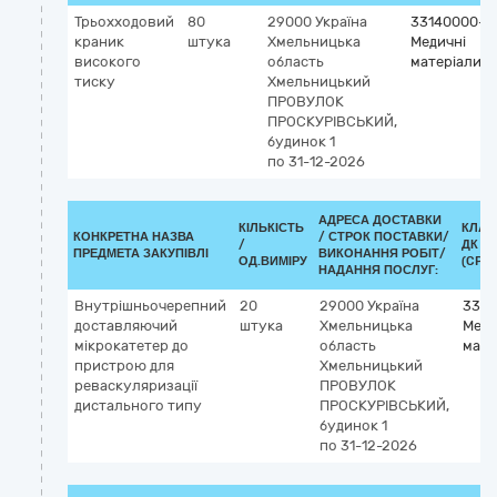
Трьохходовий
80
29000
Україна
33140000-3
краник
штука
Хмельницька
Медичні
високого
область
матеріали
тиску
Хмельницький
ПРОВУЛОК
ПРОСКУРІВСЬКИЙ,
будинок 1
по 31-12-2026
АДРЕСА ДОСТАВКИ
КІЛЬКІСТЬ
КЛАС
КОНКРЕТНА НАЗВА
/
СТРОК ПОСТАВКИ/
/
ДК 02
ПРЕДМЕТА ЗАКУПІВЛІ
ВИКОНАННЯ РОБІТ/
ОД.ВИМІРУ
(CPV)
НАДАННЯ ПОСЛУГ:
Внутрішньочерепний
20
29000
Україна
3314
доставляючий
штука
Хмельницька
Меди
мікрокатетер до
область
мате
пристрою для
Хмельницький
реваскуляризації
ПРОВУЛОК
дистального типу
ПРОСКУРІВСЬКИЙ,
будинок 1
по 31-12-2026