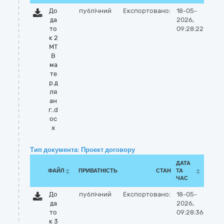
До
публічний
Експортовано:
18-05-
да
2026,
то
09:28:22
к 2
МТ
В
ма
те
р.д
ля
ан
г..d
oc
x
Тип документа: Проект договору
ДАТА
ФАЙЛ
ПРИВАТНІСТЬ
СТАН
ТА
ЧАС
До
публічний
Експортовано:
18-05-
да
2026,
то
09:28:36
к 3