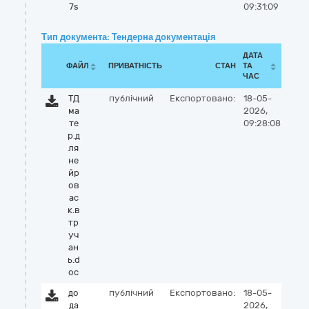
7s
09:31:09
Тип документа: Тендерна документація
ДАТА
ФАЙЛ
ПРИВАТНІСТЬ
СТАН
ТА
ЧАС
ТД
публічний
Експортовано:
18-05-
ма
2026,
те
09:28:08
р.д
ля
не
йр
ов
ас
к.в
тр
уч
ан
ь.d
oc
до
публічний
Експортовано:
18-05-
да
2026,