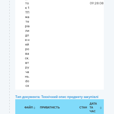
то
09:28:08
к 1
ТП
ма
те
ріа
ли
дл
я н
ей
ро
ва
ск.
вт
ру
ча
нь.
do
cx
Тип документа: Технічний опис предмету закупівлі
ДАТА
ФАЙЛ
ПРИВАТНІСТЬ
СТАН
ТА
ЧАС