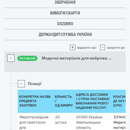
ЗВЕРНЕННЯ
ВИМОГИ/СКАРГИ
DOZORRO
ДЕРЖАУДИТСЛУЖБА УКРАЇНИ
+
-
відкрити всі
закрити всі
-
Медичні матеріали для нейрова
...
Активний
-
Позиції
АДРЕСА ДОСТАВКИ
КОНКРЕТНА НАЗВА
КІЛЬКІСТЬ
КЛАСИФІ
/
СТРОК ПОСТАВКИ/
ПРЕДМЕТА
/
ДК 021:20
ВИКОНАННЯ РОБІТ/
ЗАКУПІВЛІ
ОД.ВИМІРУ
(CPV)
НАДАННЯ ПОСЛУГ:
Мікропровідник
20
29000
Україна
3314000
для пристрою
штука
Хмельницька
Медичні
для
область
матеріал