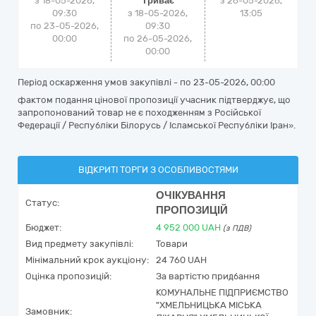
з 18-05-2026,
Триває
з
26-05-2026,
09:30
з 18-05-2026,
13:05
по 23-05-2026,
09:30
00:00
по 26-05-2026,
00:00
Період оскарження умов закупівлі - по
23-05-2026, 00:00
фактом подання цінової пропозиції учасник підтверджує, що
запропонований товар не є походженням з Російської
Федерації / Республіки Білорусь / Ісламської Республіки Іран».
ВІДКРИТІ ТОРГИ З ОСОБЛИВОСТЯМИ
ОЧІКУВАННЯ
Статус:
ПРОПОЗИЦІЙ
Бюджет:
4 952 000
UAH
(з ПДВ)
Вид предмету закупівлі:
Товари
Мінімальний крок аукціону:
24 760 UAH
Оцінка пропозицій:
За вартістю придбання
КОМУНАЛЬНЕ ПІДПРИЄМСТВО
"ХМЕЛЬНИЦЬКА МІСЬКА
Замовник: