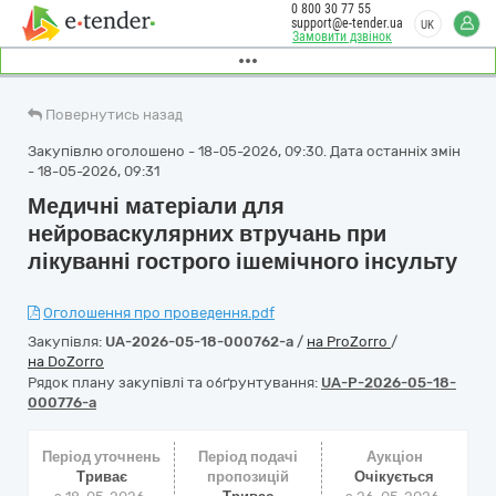
0 800 30 77 55
support@e-tender.ua
UK
Замовити дзвінок
Повернутись назад
Закупівлю оголошено - 18-05-2026, 09:30. Дата останніх змін
- 18-05-2026, 09:31
Медичні матеріали для
нейроваскулярних втручань при
лікуванні гострого ішемічного інсульту
Оголошення про проведення.pdf
Закупівля:
UA-2026-05-18-000762-a
/
на ProZorro
/
на DoZorro
Рядок плану закупівлі та обґрунтування:
UA-P-2026-05-18-
000776-a
Період уточнень
Період подачі
Аукціон
Триває
пропозицій
Очікується