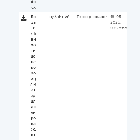
do
cx
До
публічний
Експортовано:
18-05-
да
2026,
то
09:28:55
к 5
ви
мо
ги
до
пе
ре
мо
жц
я м
ат
ер.
дл
я н
ей
ро
ва
ск.
вт