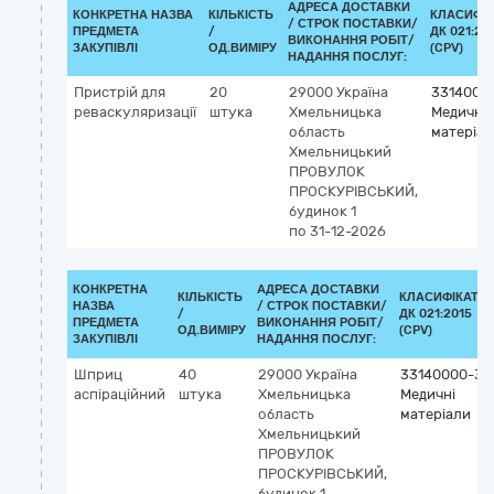
АДРЕСА ДОСТАВКИ
КОНКРЕТНА НАЗВА
КІЛЬКІСТЬ
КЛАСИФІ
/
СТРОК ПОСТАВКИ/
ПРЕДМЕТА
/
ДК 021:20
ВИКОНАННЯ РОБІТ/
ЗАКУПІВЛІ
ОД.ВИМІРУ
(CPV)
НАДАННЯ ПОСЛУГ:
Пристрій для
20
29000
Україна
3314000
реваскуляризації
штука
Хмельницька
Медичні
область
матеріал
Хмельницький
ПРОВУЛОК
ПРОСКУРІВСЬКИЙ,
будинок 1
по 31-12-2026
КОНКРЕТНА
АДРЕСА ДОСТАВКИ
КІЛЬКІСТЬ
КЛАСИФІКАТО
НАЗВА
/
СТРОК ПОСТАВКИ/
/
ДК 021:2015
ПРЕДМЕТА
ВИКОНАННЯ РОБІТ/
ОД.ВИМІРУ
(CPV)
ЗАКУПІВЛІ
НАДАННЯ ПОСЛУГ:
Шприц
40
29000
Україна
33140000-3
аспіраційний
штука
Хмельницька
Медичні
область
матеріали
Хмельницький
ПРОВУЛОК
ПРОСКУРІВСЬКИЙ,
будинок 1