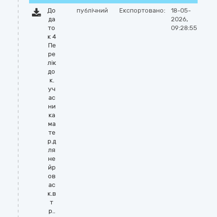
До
публічний
Експортовано:
18-05-
да
2026,
то
09:28:55
к 4
Пе
ре
лік
до
к.
уч
ас
ни
ка
ма
те
р.д
ля
не
йр
ов
ас
к.в
т
р..