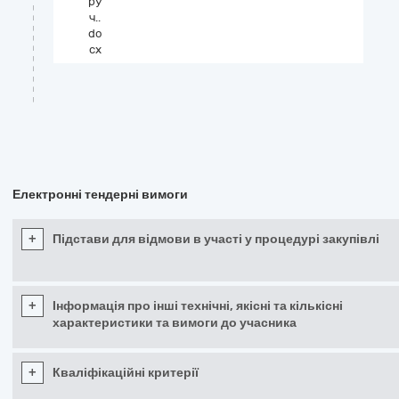
ру
ч..
do
cx
Електронні тендерні вимоги
+
Підстави для відмови в участі у процедурі закупівлі
+
Інформація про інші технічні, якісні та кількісні
характеристики та вимоги до учасника
+
Кваліфікаційні критерії