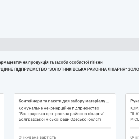
армацевтична продукція та засоби особистої гігієни
ЕРЦІЙНЕ ПІДПРИЄМСТВО "ЗОЛОТНИКІВСЬКА РАЙОННА ЛІКАРНЯ" ЗОЛО
Контейнери та пакети для забору матеріалу для аналізів, дренажі та комплекти
Комунальне некомерційне підприємство
КОМ
"Болградська центральна районна лікарня"
"ША
Болградської міської ради Одеської облсті
МІС
Очікувана вартість
Очік