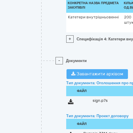
КОНКРЕТНА НАЗВА ПРЕДМЕТА
КІЛЬК
ЗАКУПІВЛІ
ОД.В
Катетери внутрішньовенні
200
шту
+
Специфікація 4: Катетери вн
-
Документи
Завантажити архівом
Тип документа: Оголошення про п
ФАЙЛ
sign.p7s
Тип документа: Проект договору
ФАЙЛ