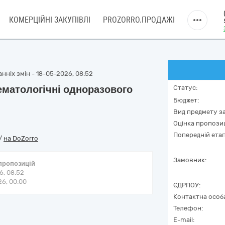
КОМЕРЦІЙНІ ЗАКУПІВЛІ
PROZORRO.ПРОДАЖІ
нніх змін - 18-05-2026, 08:52
гематологічні одноразового
Статус:
Бюджет:
Вид предмету за
Оцінка пропозиц
Попередній етап
/
на DoZorro
Замовник:
 пропозицій
6, 08:52
6, 00:00
ЄДРПОУ:
Контактна особ
Телефон:
E-mail: