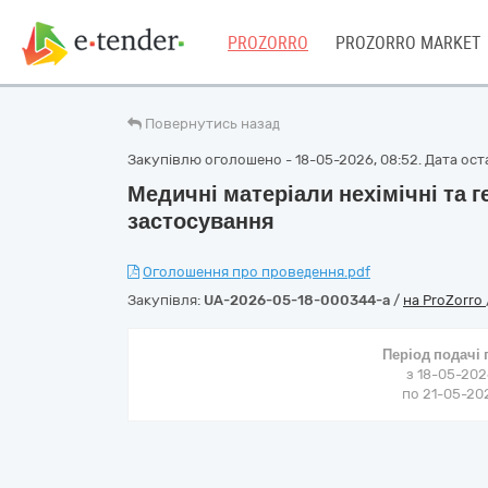
PROZORRO
PROZORRO MARKET
Повернутись назад
Закупівлю оголошено - 18-05-2026, 08:52. Дата оста
Медичні матеріали нехімічні та 
застосування
Оголошення про проведення.pdf
Закупівля:
UA-2026-05-18-000344-a
/
на ProZorro
Період подачі
з 18-05-202
по 21-05-202