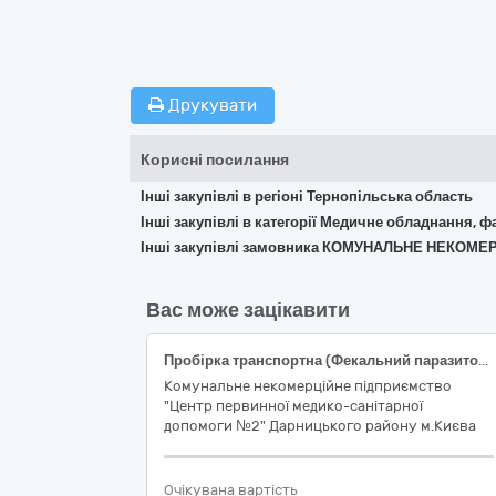
Друкувати
Корисні посилання
Інші закупівлі в регіоні Тернопільська область
Інші закупівлі в категорії Медичне обладнання, ф
Інші закупівлі замовника КОМУНАЛЬНЕ НЕКОМ
Вас може зацікавити
Пробірка транспортна (Фекальний паразитологічний концентратор Mini Parasep (3.3 мл формаліну + тритон-Х). ДК 021:2015 (CPV) : 33140000-3 Медичні матеріали ( код НК 024:2023:57907 Контейнер для взяття калу IVD (діагностика in vitro), без домішок/ Код НК 031:2024-W05030199 — АНАЛІЗИ ЗРАЗКІВ, КОНТЕЙНЕРИ - ІНШЕ.)
Комунальне некомерційне підприємство
"Центр первинної медико-санітарної
допомоги №2" Дарницького району м.Києва
Очікувана вартість