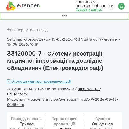
0 800 30 77 55
support@e-tender.ua
UK
Замовити дзвінок
Повернутись назад
Закупівлю оголошено - 15-05-2026, 16:17. Дата останніх змін -
15-05-2026, 16:18
33120000-7 - Системи реєстрації
медичної інформації та дослідне
обладнання (Електрокардіограф)
Оголошення про проведення.pdf
Закупівля:
UA-2026-05-15-011667-a
/
на ProZorro
/
на DoZorro
Рядок плану закупівлі та обґрунтування:
UA-P-2026-05-15-
014841-a
Період уточнень
Період подачі
Аукціон
Триває
пропозицій
Очікується