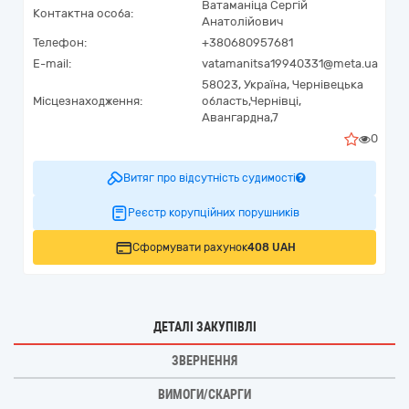
Ватаманіца Сергій
Контактна особа:
Анатолійович
Телефон:
+380680957681
E-mail:
vatamanitsa19940331@meta.ua
58023,
Україна
,
Чернівецька
Місцезнаходження:
область,
Чернівці,
Авангардна,7
0
Витяг про відсутність судимості
Реєстр корупційних порушників
Сформувати рахунок
408 UAH
ДЕТАЛІ ЗАКУПІВЛІ
ЗВЕРНЕННЯ
ВИМОГИ/СКАРГИ