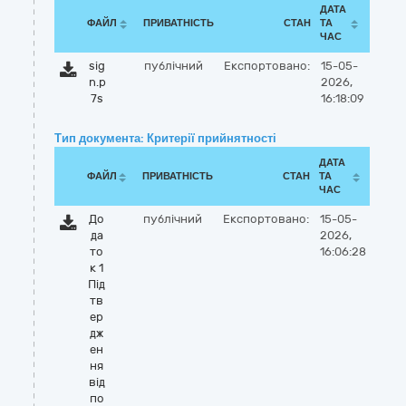
ДАТА
ФАЙЛ
ПРИВАТНІСТЬ
СТАН
ТА
ЧАС
sig
публічний
Експортовано:
15-05-
n.p
2026,
7s
16:18:09
Тип документа: Критерії прийнятності
ДАТА
ФАЙЛ
ПРИВАТНІСТЬ
СТАН
ТА
ЧАС
До
публічний
Експортовано:
15-05-
да
2026,
то
16:06:28
к 1
Під
тв
ер
дж
ен
ня
від
по