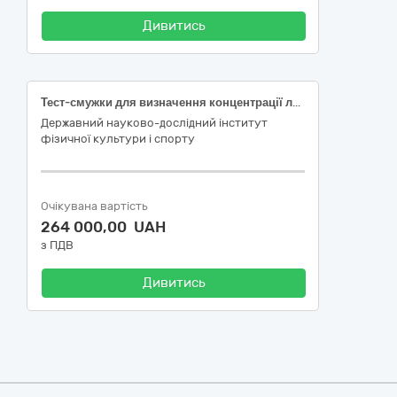
Дивитись
Тест-смужки для визначення концентрації лактату для науково-дослідних робіт, лабораторних досліджень; код ДК 021:2015 – 33120000-7 Системи реєстрації медичної інформації та дослідне обладнання, код НК 024:2023 – 30224 Лактат IVD (діагностика in vitro), набір, окислювально-відновна реакція, експрес-аналіз
Державний науково-дослідний інститут
фізичної культури і спорту
Очікувана вартість
264 000,00 UAH
з ПДВ
Дивитись