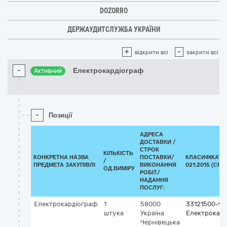
DOZORRO
ДЕРЖАУДИТСЛУЖБА УКРАЇНИ
+
-
відкрити всі
закрити всі
-
Електрокардіограф
Активний
-
Позиції
АДРЕСА
ДОСТАВКИ /
СТРОК
КІЛЬКІСТЬ
КОНКРЕТНА НАЗВА
ПОСТАВКИ/
КЛАСИФІКАТО
/
ПРЕДМЕТА ЗАКУПІВЛІ
ВИКОНАННЯ
021:2015 (CPV)
ОД.ВИМІРУ
РОБІТ/
НАДАННЯ
ПОСЛУГ:
Електрокардіограф
1
58000
33121500-9
штука
Україна
Електрокар
Чернівецька