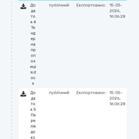
До
публічний
Експортовано:
15-05-
да
2026,
то
16:06:28
к 4
Те
нд
ер
на
пр
оп
оз
иці
я.d
oc
x
До
публічний
Експортовано:
15-05-
да
2026,
то
16:06:28
к 5
Пе
ре
лік
до
ку