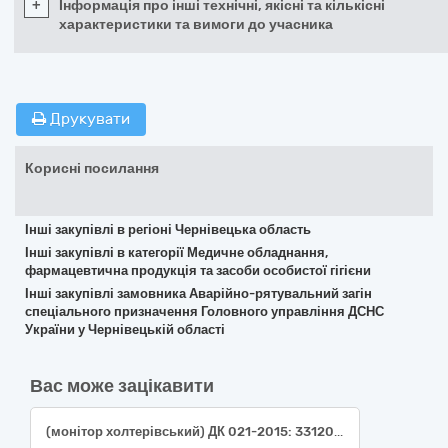
+
Інформація про інші технічні, якісні та кількісні
характеристики та вимоги до учасника
Друкувати
Корисні посилання
Інші закупівлі в регіоні Чернівецька область
Інші закупівлі в категорії Медичне обладнання,
фармацевтична продукція та засоби особистої гігієни
Інші закупівлі замовника Аварійно-рятувальний загін
спеціального призначення Головного управління ДСНС
України у Чернівецькій області
Вас може зацікавити
(монітор холтерівський) ДК 021-2015: 33120000-7 Системи реєстрації медичної інформації та дослідне обладнання НК 024:2023: 36888 Реєстратор амбулаторний для тривалого моніторингу артеріального тиску, Код НК 031:2024: Z1203020302 Неінвазивні інструменти моніторингу артеріального тиску