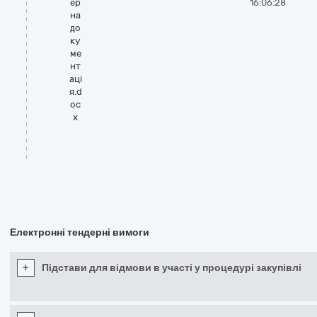
ер
16:06:28
на
до
ку
ме
нт
аці
я.d
oc
x
Електронні тендерні вимоги
+
Підстави для відмови в участі у процедурі закупівлі