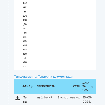
ме
нті
в
що
по
да
єт
ьс
я п
ер
ем
ож
це
м.
do
cx
Тип документа: Тендерна документація
ДАТА
ФАЙЛ
ПРИВАТНІСТЬ
СТАН
ТА
ЧАС
Те
публічний
Експортовано:
15-05-
нд
2026,