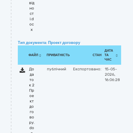
від
но
ст
і.d
oc
x
Тип документа: Проект договору
ДАТА
ФАЙЛ
ПРИВАТНІСТЬ
СТАН
ТА
ЧАС
До
публічний
Експортовано:
15-05-
да
2026,
то
16:06:28
к 2
Пр
ое
кт
до
го
во
ру.
do