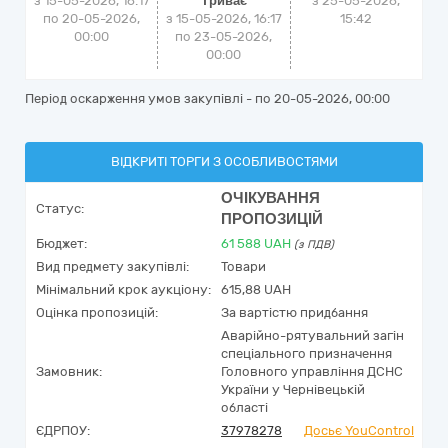
з 15-05-2026, 16:17
Триває
з
25-05-2026,
по 20-05-2026,
з 15-05-2026, 16:17
15:42
00:00
по 23-05-2026,
00:00
Період оскарження умов закупівлі - по
20-05-2026, 00:00
ВІДКРИТІ ТОРГИ З ОСОБЛИВОСТЯМИ
ОЧІКУВАННЯ
Статус:
ПРОПОЗИЦІЙ
Бюджет:
61 588
UAH
(з ПДВ)
Вид предмету закупівлі:
Товари
Мінімальний крок аукціону:
615,88 UAH
Оцінка пропозицій:
За вартістю придбання
Аварійно-рятувальний загін
спеціального призначення
Замовник:
Головного управління ДСНС
України у Чернівецькій
області
ЄДРПОУ:
37978278
Досьє YouControl