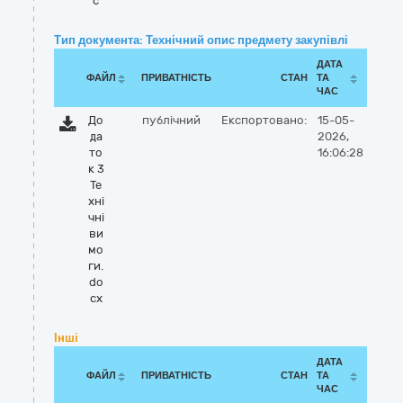
c
Тип документа: Технічний опис предмету закупівлі
ДАТА
ФАЙЛ
ПРИВАТНІСТЬ
СТАН
ТА
ЧАС
До
публічний
Експортовано:
15-05-
да
2026,
то
16:06:28
к 3
Те
хні
чні
ви
мо
ги.
do
cx
Інші
ДАТА
ФАЙЛ
ПРИВАТНІСТЬ
СТАН
ТА
ЧАС