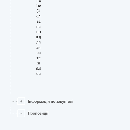
т ц
іни
(О
бл
ад
на
нн
я д
ля
ан
ес
те
зі
ї).d
oc
+
Інформація по закупівлі
-
Пропозиції