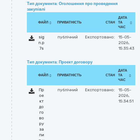
Тип документа: Оголошення про проведення
закупівлі
ДАТА
ФАЙЛ
ПРИВАТНІСТЬ
СТАН
ТА
ЧАС
sig
публічний
Експортовано:
15-05-
n.p
2026,
7s
15:35:43
Тип документа: Проект договору
ДАТА
ФАЙЛ
ПРИВАТНІСТЬ
СТАН
ТА
ЧАС
Пр
публічний
Експортовано:
15-05-
ое
2026,
кт
15:34:51
до
го
во
ру
за
пи