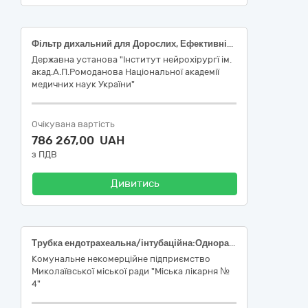
Фільтр дихальний для Дорослих, Ефективність 99.9%, одноразовий, з гідрофобною мембраною,Ектростатичний с тепловологообмінником, Конектор 22F/15M|22M/15F,Зволоження min 30,Опір потоку : 0.8,Дихальний обєм, мл :200,приямий,Мертвий простір, мл :60
Державна установа "Інститут нейрохірургї ім.
акад.А.П.Ромоданова Національної академії
медичних наук України"
Очікувана вартість
786 267,00 UAH
з ПДВ
Дивитись
Трубка ендотрахеальна/інтубаційна:Одноразова, Стерильна, Діаметр трубки: 7.00 міліметр, Оральна інтубація, Наявність манжети, Атравматичний дистальний кінець з боковим отвором по Мерфі, Конектор, Клапан заповнення манжети з пілотним балоном, Армована, Трубка ендотрахеальна/Трубка інтубаційна: Одноразова, Стерильна, Діаметр трубки: 7.50 міліметр, Оральна інтубація, Наявність манжети, Атравматичний дистальний кінець з боковим отвором по Мерфі, Конектор, Клапан заповнення манжети з пілотним балоном, Трубка ендотрахеальна/Трубка інтубаційна: Одноразова, Стерильна, Діаметр трубки: 8.00 міліметр, Оральна інтубація, Наявність манжети, Атравматичний дистальний кінець з боковим отвором по Мерфі, Конектор, Клапан заповнення манжети з пілотним балоном
Комунальне некомерційне підприємство
Миколаївської міської ради "Міська лікарня №
4"