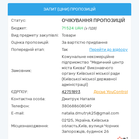
ЗАПИТ (ЦІНИ) ПРОПОЗИЦІЙ
ОЧІКУВАННЯ ПРОПОЗИЦІЙ
Статус:
Бюджет:
71 524
UAH
(з ПДВ)
Вид предмету закупівлі:
Товари
Оцінка пропозицій:
За вартістю придбання
Попередній етап:
Так
Перейти до відбору
Комунальне некомерційне
підприємство "Медичний центр
міста Києва" Виконавчого
Замовник:
органу Київської міської ради
(Київської міської державної
адміністрації)
ЄДРПОУ:
42751893
Досьє YouControl
Контактна особа:
Дмитрук Наталія
Телефон:
380688608049
E-mail:
natalia.dmutryk25@gmail.com
02125,
Україна
,
Київська
Місцезнаходження:
область,
Київ,
вулиця Чорних
Запорожців, будинок 26
1