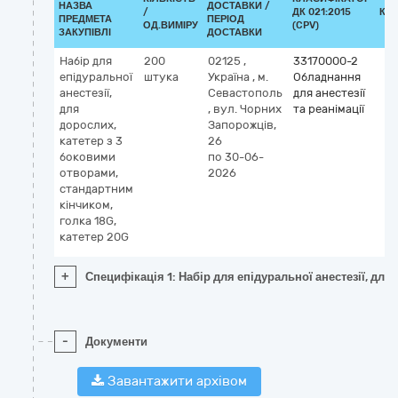
НАЗВА
ДОСТАВКИ /
/
ДК 021:2015
КЛ
ПРЕДМЕТА
ПЕРІОД
ОД.ВИМІРУ
(CPV)
ЗАКУПІВЛІ
ДОСТАВКИ
Набір для
200
02125
,
33170000-2
епідуральної
штука
Україна
,
м.
Обладнання
анестезії,
Севастополь
для анестезії
для
,
вул. Чорних
та реанімації
дорослих,
Запорожців,
катетер з 3
26
боковими
по 30-06-
отворами,
2026
стандартним
кінчиком,
голка 18G,
катетер 20G
+
Специфікація 1: Набір для епідуральної анестезії, для
-
Документи
Завантажити архівом