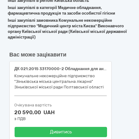
Інші закупівлі в регіоні Київська область
Інші закупівлі в категорії Медичне обладнання,
фармацевтична продукція та засоби особистої гігієни
Інші закупівлі замовника Комунальне некомерційне
підприємство "Медичний центр міста Києва" Виконавчого
органу Київської міської ради (Київської міської державної
адміністрації)
Вас може зацікавити
ДК 021:2015 33170000-2 Обладнання для анестезії та реанімації (Набір для епідуральної анестезії, для дорослих, катетер з 3 боковими отворами, стандартним кінчиком, голка 18G, катетер 20G)
Комунальне некомерційне підприємство
"Зіньківська міська центральна лікарня"
Зіньківської міської ради Полтавської області
Очікувана вартість
20 590,00 UAH
з ПДВ
Дивитись