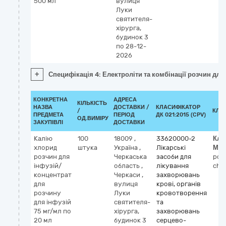
500 мл
вулиця
Луки
святителя-
хірурга,
будинок 3
по 28-12-
2026
+
Специфікація 4: Електроліти та комбінації розчин для
КОНКРЕТНА
АДРЕСА
КІЛЬКІСТЬ
НАЗВА
ДОСТАВКИ /
КЛАСИФІКАТОР
/
КЛА
ПРЕДМЕТА
ПЕРІОД
ДК 021:2015 (CPV)
ОД.ВИМІРУ
ЗАКУПІВЛІ
ДОСТАВКИ
Калію
100
18009
,
33620000-2
Кла
хлорид
штука
Україна
,
Лікарські
МН
розчин для
Черкаська
засоби для
pot
інфузій/
область
,
лікування
chlo
концентрат
Черкаси
,
захворювань
для
вулиця
крові, органів
розчину
Луки
кровотворення
для інфузій
святителя-
та
75 мг/мл по
хірурга,
захворювань
20 мл
будинок 3
серцево-