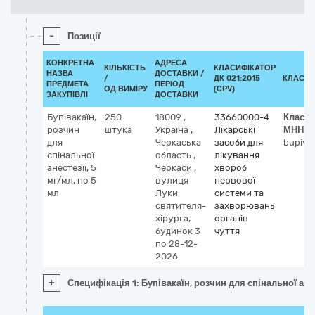
-
Позиції
КОНКРЕТНА
АДРЕСА
КІЛЬКІСТЬ
КЛАСИФІКАТОР
НАЗВА
ДОСТАВКИ /
/
ДК 021:2015
КЛАСИФ
ПРЕДМЕТА
ПЕРІОД
ОД.ВИМІРУ
(CPV)
ЗАКУПІВЛІ
ДОСТАВКИ
Бупівакаїн,
250
18009
,
33660000-4
Класиф
розчин
штука
Україна
,
Лікарські
МНН
для
Черкаська
засоби для
bupiva
спінальної
область
,
лікування
анестезії, 5
Черкаси
,
хвороб
мг/мл, по 5
вулиця
нервової
мл
Луки
системи та
святителя-
захворювань
хірурга,
органів
будинок 3
чуття
по 28-12-
2026
+
Специфікація 1: Бупівакаїн, розчин для спінальної анес