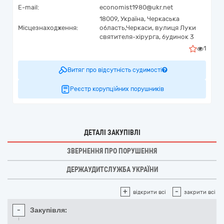
E-mail:
economist1980@ukr.net
18009,
Україна
,
Черкаська
Місцезнаходження:
область,
Черкаси,
вулиця Луки
святителя-хірурга, будинок 3
1
Витяг про відсутність судимості
Реєстр корупційних порушників
ДЕТАЛІ ЗАКУПІВЛІ
ЗВЕРНЕННЯ ПРО ПОРУШЕННЯ
ДЕРЖАУДИТСЛУЖБА УКРАЇНИ
+
-
відкрити всі
закрити всі
-
Закупівля: