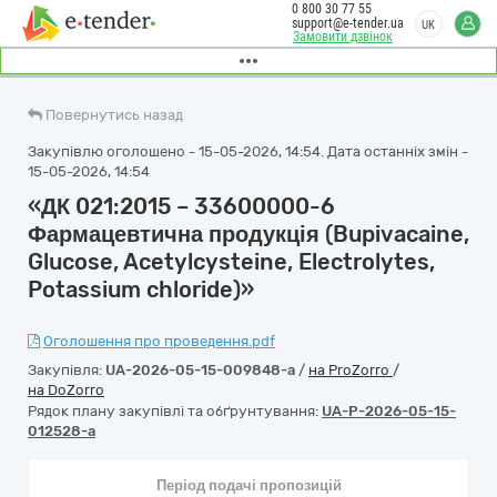
0 800 30 77 55
support@e-tender.ua
UK
Замовити дзвінок
Повернутись назад
Закупівлю оголошено - 15-05-2026, 14:54. Дата останніх змін -
15-05-2026, 14:54
«ДК 021:2015 – 33600000-6
Фармацевтична продукція (Bupivacaine,
Glucose, Acetylcysteine, Electrolytes,
Potassium chloride)»
Оголошення про проведення.pdf
Закупівля:
UA-2026-05-15-009848-a
/
на ProZorro
/
на DoZorro
Рядок плану закупівлі та обґрунтування:
UA-P-2026-05-15-
012528-a
Період подачі пропозицій