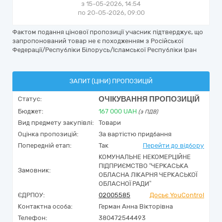
з 15-05-2026, 14:54
по 20-05-2026, 09:00
Фактом подання цінової пропозиції учасник підтверджує, що
запропонований товар не є походженням з Російської
Федерації/Республіки Білорусь/Ісламської Республіки Іран
ЗАПИТ (ЦІНИ) ПРОПОЗИЦІЙ
ОЧІКУВАННЯ ПРОПОЗИЦІЙ
Статус:
Бюджет:
167 000
UAH
(з ПДВ)
Вид предмету закупівлі:
Товари
Оцінка пропозицій:
За вартістю придбання
Попередній етап:
Так
Перейти до відбору
КОМУНАЛЬНЕ НЕКОМЕРЦІЙНЕ
ПІДПРИЄМСТВО “ЧЕРКАСЬКА
Замовник:
ОБЛАСНА ЛІКАРНЯ ЧЕРКАСЬКОЇ
ОБЛАСНОЇ РАДИ”
ЄДРПОУ:
02005585
Досьє YouControl
Контактна особа:
Герман Анна Вікторівна
Телефон:
380472544493