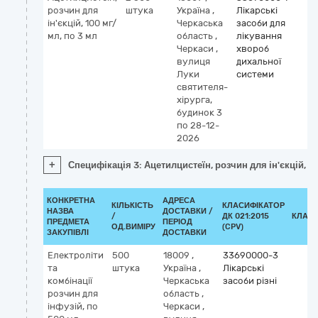
розчин для
штука
Україна
,
Лікарські
ін'єкцій, 100 мг/
Черкаська
засоби для
мл, по 3 мл
область
,
лікування
Черкаси
,
хвороб
вулиця
дихальної
Луки
системи
святителя-
хірурга,
будинок 3
по 28-12-
2026
+
Специфікація 3: Ацетилцистеїн, розчин для ін'єкцій, 1
КОНКРЕТНА
АДРЕСА
КІЛЬКІСТЬ
КЛАСИФІКАТОР
НАЗВА
ДОСТАВКИ /
/
ДК 021:2015
КЛАСИ
ПРЕДМЕТА
ПЕРІОД
ОД.ВИМІРУ
(CPV)
ЗАКУПІВЛІ
ДОСТАВКИ
Електроліти
500
18009
,
33690000-3
та
штука
Україна
,
Лікарські
комбінації
Черкаська
засоби різні
розчин для
область
,
інфузій, по
Черкаси
,