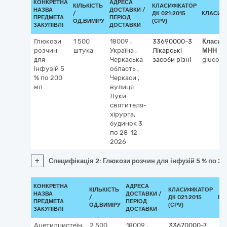
КОНКРЕТНА
АДРЕСА
КІЛЬКІСТЬ
КЛАСИФІКАТОР
НАЗВА
ДОСТАВКИ /
/
ДК 021:2015
КЛАСИФ
ПРЕДМЕТА
ПЕРІОД
ОД.ВИМІРУ
(CPV)
ЗАКУПІВЛІ
ДОСТАВКИ
Глюкози
1 500
18009
,
33690000-3
Класиф
розчин
штука
Україна
,
Лікарські
МНН
для
Черкаська
засоби різні
glucose
інфузій 5
область
,
% по 200
Черкаси
,
мл
вулиця
Луки
святителя-
хірурга,
будинок 3
по 28-12-
2026
+
Специфікація 2: Глюкози розчин для інфузій 5 % по 2
КОНКРЕТНА
АДРЕСА
КІЛЬКІСТЬ
КЛАСИФІКАТОР
НАЗВА
ДОСТАВКИ /
/
ДК 021:2015
КЛ
ПРЕДМЕТА
ПЕРІОД
ОД.ВИМІРУ
(CPV)
ЗАКУПІВЛІ
ДОСТАВКИ
Ацетилцистеїн,
2 500
18009
,
33670000-7