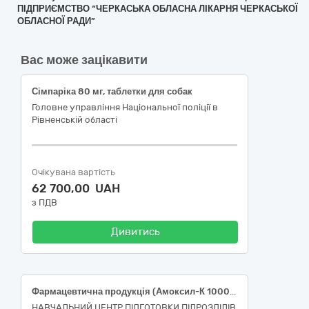
ПІДПРИЄМСТВО “ЧЕРКАСЬКА ОБЛАСНА ЛІКАРНЯ ЧЕРКАСЬКОЇ
ОБЛАСНОЇ РАДИ”
Вас може зацікавити
Сімпаріка 80 мг, таблетки для собак
Головне управління Національної поліції в
Рівненській області
Очікувана вартість
62 700,00 UAH
з ПДВ
Дивитись
Фармацевтична продукція (Амоксил-К 1000 табл.в/пл.об.875мг/125мг №14, Азитроміцин-Здоров’я табл. в/пл.об. 500мг № 3, Кларитроміцин- Здоров’я табл в/пл.об. 500 мг №10, Ібупрофен-Здоров’я капс 400 мг № 20, Ровамед табл. в/пл. об. 20 мг №30, Карведилол-КВ табл. 12.5 мг №30, Аттенто 40/10 табл.в/пл.об. 40 мг/10мг №28, Аміксин ІС табл. в/об. 0.125г №3)
НАВЧАЛЬНИЙ ЦЕНТР ПІДГОТОВКИ ПІДРОЗДІЛІВ