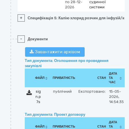
по 28-12-
судинної
2026
системи
+
Специфікація 5: Калію хлорид розчин для інфузій/кон
-
Документи
Завантажити архівом
Тип документа: Оголошення про проведення
закупівлі
ДАТА
ФАЙЛ
ПРИВАТНІСТЬ
СТАН
ТА
ЧАС
sig
публічний
Експортовано:
15-05-
n.p
2026,
7s
14:54:35
Тип документа: Проект договору
ДАТА
ФАЙЛ
ПРИВАТНІСТЬ
СТАН
ТА