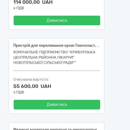
114 000,00 UAH
з ПДВ
Дивитись
Пристрій для переливання крові Гемопласт, стерильний, ПК 21-02 (код НК 024:2024: 43324 - Система для переливання рідин загального призначення), Голки для спінальної анестезії (код Код НК 024:2023: 35212 — Голка спінальна одноразового використання) за кодом ДК 021:2015: 33140000-3 Медичні матеріали
КОМУНАЛЬНЕ ПІДПРИЄМСТВО "КРИВОРІЗЬКА
ЦЕНТРАЛЬНА РАЙОННА ЛІКАРНЯ"
НОВОПІЛЬСЬКОЇ СІЛЬСЬКОЇ РАДИ""
Очікувана вартість
55 600,00 UAH
з ПДВ
Дивитись
Медичні матеріали нехімічні та гематологічні одноразового застосування