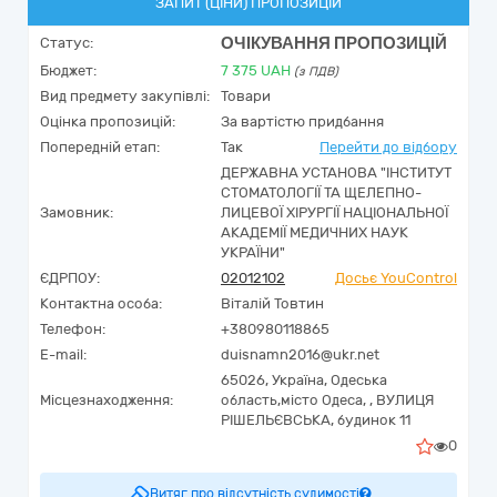
ЗАПИТ (ЦІНИ) ПРОПОЗИЦІЙ
ОЧІКУВАННЯ ПРОПОЗИЦІЙ
Статус:
Бюджет:
7 375
UAH
(з ПДВ)
Вид предмету закупівлі:
Товари
Оцінка пропозицій:
За вартістю придбання
Попередній етап:
Так
Перейти до відбору
ДЕРЖАВНА УСТАНОВА "ІНСТИТУТ
СТОМАТОЛОГІЇ ТА ЩЕЛЕПНО-
Замовник:
ЛИЦЕВОЇ ХІРУРГІЇ НАЦІОНАЛЬНОЇ
АКАДЕМІЇ МЕДИЧНИХ НАУК
УКРАЇНИ"
ЄДРПОУ:
02012102
Досьє YouControl
Контактна особа:
Віталій Товтин
Телефон:
+380980118865
E-mail:
duisnamn2016@ukr.net
65026,
Україна
,
Одеська
Місцезнаходження:
область,
місто Одеса, ,
ВУЛИЦЯ
РІШЕЛЬЄВСЬКА, будинок 11
0
Витяг про відсутність судимості