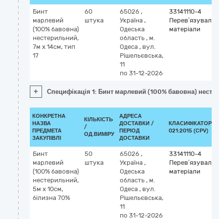
Бинт
60
65026
,
33141110-4
марлевий
штука
Україна
,
Перев’язувальн
(100% бавовна)
Одеська
матеріали
нестерильний,
область
,
м.
7м х 14см, тип
Одеса
,
вул.
17
Рішельєвська,
11
по 31-12-2026
+
Специфікація 1: Бинт марлевий (100% бавовна) нестери
КОНКРЕТНА
АДРЕСА
КІЛЬКІСТЬ
НАЗВА
ДОСТАВКИ /
КЛАСИФІКАТОР Д
/
ПРЕДМЕТА
ПЕРІОД
021:2015 (CPV)
ОД.ВИМІРУ
ЗАКУПІВЛІ
ДОСТАВКИ
Бинт
50
65026
,
33141110-4
марлевий
штука
Україна
,
Перев’язувальн
(100% бавовна)
Одеська
матеріали
нестерильний,
область
,
м.
5м х 10см,
Одеса
,
вул.
білизна 70%
Рішельєвська,
11
по 31-12-2026