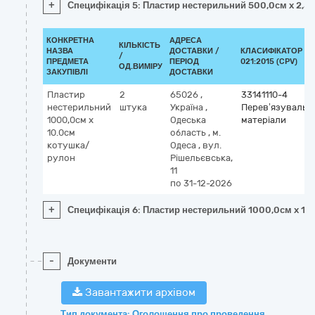
+
Специфікація 5: Пластир нестерильний 500,0см x 2,5
КОНКРЕТНА
АДРЕСА
КІЛЬКІСТЬ
НАЗВА
ДОСТАВКИ /
КЛАСИФІКАТОР ДК
/
ПРЕДМЕТА
ПЕРІОД
021:2015 (CPV)
ОД.ВИМІРУ
ЗАКУПІВЛІ
ДОСТАВКИ
Пластир
2
65026
,
33141110-4
нестерильний
штука
Україна
,
Перев’язувальні
1000,0см x
Одеська
матеріали
10.0см
область
,
м.
котушка/
Одеса
,
вул.
рулон
Рішельєвська,
11
по 31-12-2026
+
Специфікація 6: Пластир нестерильний 1000,0см x 1
-
Документи
Завантажити архівом
Тип документа: Оголошення про проведення