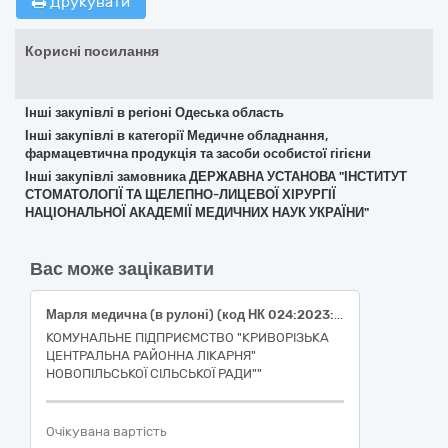
Друкувати
Корисні посилання
Інші закупівлі в регіоні Одеська область
Інші закупівлі в категорії Медичне обладнання,
фармацевтична продукція та засоби особистої гігієни
Інші закупівлі замовника ДЕРЖАВНА УСТАНОВА "ІНСТИТУТ
СТОМАТОЛОГІЇ ТА ЩЕЛЕПНО-ЛИЦЕВОЇ ХІРУРГІЇ
НАЦІОНАЛЬНОЇ АКАДЕМІЇ МЕДИЧНИХ НАУК УКРАЇНИ"
Вас може зацікавити
Марля медична (в рулоні) (код НК 024:2023: 48126 Рулон марлевий нестерильний) за кодом ДК 021:2015: 33140000-3 Медичні матеріали
КОМУНАЛЬНЕ ПІДПРИЄМСТВО "КРИВОРІЗЬКА
ЦЕНТРАЛЬНА РАЙОННА ЛІКАРНЯ"
НОВОПІЛЬСЬКОЇ СІЛЬСЬКОЇ РАДИ""
Очікувана вартість