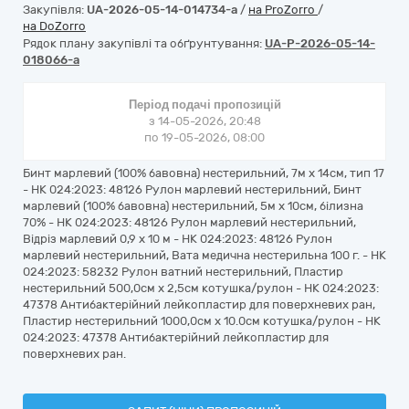
Закупівля:
UA-2026-05-14-014734-a
/
на ProZorro
/
на DoZorro
Рядок плану закупівлі та обґрунтування:
UA-P-2026-05-14-
018066-a
Період подачі пропозицій
з 14-05-2026, 20:48
по 19-05-2026, 08:00
Бинт марлевий (100% бавовна) нестерильний, 7м х 14см, тип 17
- НК 024:2023: 48126 Рулон марлевий нестерильний, Бинт
марлевий (100% бавовна) нестерильний, 5м х 10см, білизна
70% - НК 024:2023: 48126 Рулон марлевий нестерильний,
Відріз марлевий 0,9 x 10 м - НК 024:2023: 48126 Рулон
марлевий нестерильний, Вата медична нестерильна 100 г. - НК
024:2023: 58232 Рулон ватний нестерильний, Пластир
нестерильний 500,0см x 2,5см котушка/рулон - НК 024:2023:
47378 Антибактерійний лейкопластир для поверхневих ран,
Пластир нестерильний 1000,0см x 10.0см котушка/рулон - НК
024:2023: 47378 Антибактерійний лейкопластир для
поверхневих ран.