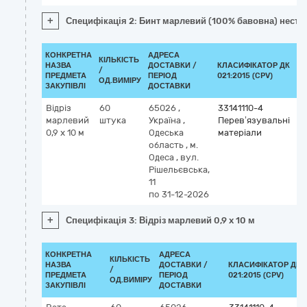
+
Специфікація 2: Бинт марлевий (100% бавовна) нестер
КОНКРЕТНА
АДРЕСА
КІЛЬКІСТЬ
НАЗВА
ДОСТАВКИ /
КЛАСИФІКАТОР ДК
/
К
ПРЕДМЕТА
ПЕРІОД
021:2015 (CPV)
ОД.ВИМІРУ
ЗАКУПІВЛІ
ДОСТАВКИ
Відріз
60
65026
,
33141110-4
марлевий
штука
Україна
,
Перев’язувальні
0,9 x 10 м
Одеська
матеріали
область
,
м.
Одеса
,
вул.
Рішельєвська,
11
по 31-12-2026
+
Специфікація 3: Відріз марлевий 0,9 x 10 м
КОНКРЕТНА
АДРЕСА
КІЛЬКІСТЬ
НАЗВА
ДОСТАВКИ /
КЛАСИФІКАТОР ДК
/
ПРЕДМЕТА
ПЕРІОД
021:2015 (CPV)
ОД.ВИМІРУ
ЗАКУПІВЛІ
ДОСТАВКИ