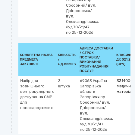
Соборний/ вул.
Дніпровська/
вул.
Олександрівська,
буд.70/21/47
по 25-12-2026
АДРЕСА ДОСТАВКИ
/
СТРОК
КОНКРЕТНА НАЗВА
КІЛЬКІСТЬ
КЛАСИФІК
ПОСТАВКИ/
ПРЕДМЕТА
/
ДК 021:201
ВИКОНАННЯ
ЗАКУПІВЛІ
ОД.ВИМІРУ
(CPV)
РОБІТ/НАДАННЯ
ПОСЛУГ:
Набір для
3
69063
Україна
33140000
зовнішнього
штука
Запорізька
Медичні
вентрикулярного
область
матеріал
дренування СМР
Запоріжжя
пр.
для
Соборний/ вул.
новонароджених
Дніпровська/
вул.
Олександрівська,
буд.70/21/47
по 25-12-2026