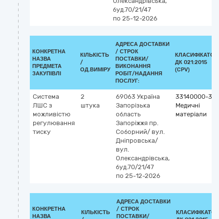
Олександрівська,
буд.70/21/47
по 25-12-2026
АДРЕСА ДОСТАВКИ
КОНКРЕТНА
/
СТРОК
КІЛЬКІСТЬ
КЛАСИФІКАТОР
НАЗВА
ПОСТАВКИ/
/
ДК 021:2015
ПРЕДМЕТА
ВИКОНАННЯ
ОД.ВИМІРУ
(CPV)
ЗАКУПІВЛІ
РОБІТ/НАДАННЯ
ПОСЛУГ:
Система
2
69063
Україна
33140000-3
ЛШС з
штука
Запорізька
Медичні
можливістю
область
матеріали
регулювання
Запоріжжя
пр.
тиску
Соборний/ вул.
Дніпровська/
вул.
Олександрівська,
буд.70/21/47
по 25-12-2026
АДРЕСА ДОСТАВКИ
КОНКРЕТНА
/
СТРОК
КІЛЬКІСТЬ
КЛАСИФІКАТОР
НАЗВА
ПОСТАВКИ/