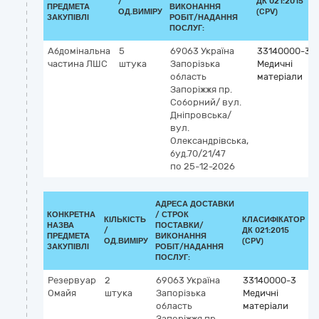
/
ДК 021:2015
ПРЕДМЕТА
ВИКОНАННЯ
ОД.ВИМІРУ
(CPV)
ЗАКУПІВЛІ
РОБІТ/НАДАННЯ
ПОСЛУГ:
Абдомінальна
5
69063
Україна
33140000-3
частина ЛШС
штука
Запорізька
Медичні
область
матеріали
Запоріжжя
пр.
Соборний/ вул.
Дніпровська/
вул.
Олександрівська,
буд.70/21/47
по 25-12-2026
АДРЕСА ДОСТАВКИ
КОНКРЕТНА
/
СТРОК
КІЛЬКІСТЬ
КЛАСИФІКАТОР
НАЗВА
ПОСТАВКИ/
/
ДК 021:2015
К
ПРЕДМЕТА
ВИКОНАННЯ
ОД.ВИМІРУ
(CPV)
ЗАКУПІВЛІ
РОБІТ/НАДАННЯ
ПОСЛУГ:
Резервуар
2
69063
Україна
33140000-3
Омайя
штука
Запорізька
Медичні
область
матеріали
Запоріжжя
пр.