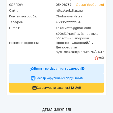
ЄДРПОУ:
05498737
Досьє YouControl
Сайт:
http://zokdl.zp.ua
Контактна особа:
Chubarova Natali
Телефон:
+380612222104
E-mail:
zokdl.vmtz@gmail.com
69063,
Україна
,
Запорізька
область,
м Запоріжжя,
Місцезнаходження:
Проспект Соборний/вул.
Дніпровська/
вул.Олександрівська 70/21/47
0
Витяг про відсутність судимості
Реєстр корупційних порушників
Сформувати рахунок
612 UAH
ДЕТАЛІ ЗАКУПІВЛІ