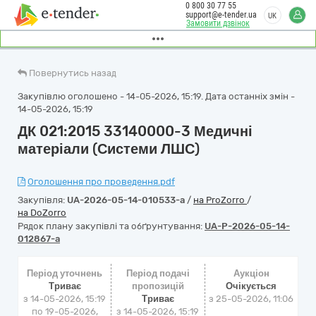
0 800 30 77 55
support@e-tender.ua
UK
Замовити дзвінок
Повернутись назад
Закупівлю оголошено - 14-05-2026, 15:19. Дата останніх змін -
14-05-2026, 15:19
ДК 021:2015 33140000-3 Медичні
матеріали (Системи ЛШС)
Оголошення про проведення.pdf
Закупівля:
UA-2026-05-14-010533-a
/
на ProZorro
/
на DoZorro
Рядок плану закупівлі та обґрунтування:
UA-P-2026-05-14-
012867-a
Період уточнень
Період подачі
Аукціон
Триває
пропозицій
Очікується
з 14-05-2026, 15:19
Триває
з
25-05-2026, 11:06
по 19-05-2026,
з 14-05-2026, 15:19