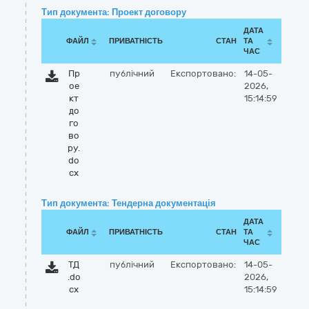
Тип документа: Проект договору
ДАТА
ФАЙЛ
ПРИВАТНІСТЬ
СТАН
ТА
ЧАС
Пр
публічний
Експортовано:
14-05-
ое
2026,
кт
15:14:59
до
го
во
ру.
do
cx
Тип документа: Тендерна документація
ДАТА
ФАЙЛ
ПРИВАТНІСТЬ
СТАН
ТА
ЧАС
ТД
публічний
Експортовано:
14-05-
.do
2026,
cx
15:14:59