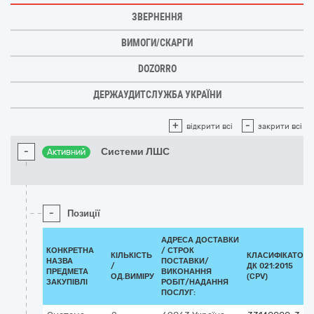
ЗВЕРНЕННЯ
ВИМОГИ/СКАРГИ
DOZORRO
ДЕРЖАУДИТСЛУЖБА УКРАЇНИ
+
-
відкрити всі
закрити всі
-
Системи ЛШС
Активний
-
Позиції
АДРЕСА ДОСТАВКИ
КОНКРЕТНА
/
СТРОК
КІЛЬКІСТЬ
КЛАСИФІКАТОР
НАЗВА
ПОСТАВКИ/
/
ДК 021:2015
ПРЕДМЕТА
ВИКОНАННЯ
ОД.ВИМІРУ
(CPV)
ЗАКУПІВЛІ
РОБІТ/НАДАННЯ
ПОСЛУГ: