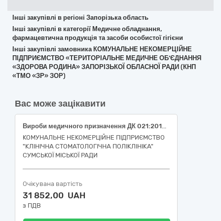
Інші закупівлі в регіоні Запорізька область
Інші закупівлі в категорії Медичне обладнання,
фармацевтична продукція та засоби особистої гігієни
Інші закупівлі замовника КОМУНАЛЬНЕ НЕКОМЕРЦІЙНЕ
ПІДПРИЄМСТВО «ТЕРИТОРІАЛЬНЕ МЕДИЧНЕ ОБ’ЄДНАННЯ
«ЗДОРОВА РОДИНА» ЗАПОРІЗЬКОЇ ОБЛАСНОЇ РАДИ (КНП
«ТМО «ЗР» ЗОР)
Вас може зацікавити
Вироби медичного призначення ДК 021:2015: 33140000-3 медичні матеріали: Гемостатична губка з 5% колоїдним сріблом 14x 07x 07 мм - (НК 024:2023: 59235-Губка гемостатична компресійна для зовнішнього застосування; НК 031:2024: МО40599 гемостатичні пов’язки-інше);Валики стоматологічні ватні нестерильні №2 (Medium), довжина 38 мм, діаметр 10 мм. (НК 024:2023: 31815-Валик ватний стоматологічний; НК 031:2024: Q019004-стоматологічні ватні валики).
КОМУНАЛЬНЕ НЕКОМЕРЦІЙНЕ ПІДПРИЄМСТВО
"КЛІНІЧНА СТОМАТОЛОГІЧНА ПОЛІКЛІНІКА"
СУМСЬКОЇ МІСЬКОЇ РАДИ
Очікувана вартість
31 852,00 UAH
з ПДВ