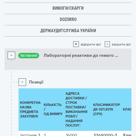
ВИМОГИ/СКАРГИ
DOZORRO
ДЕРЖАУДИТСЛУЖБА УКРАЇНИ
+
-
відкрити всі
закрити всі
-
Лабораторні реактиви до гемато
...
Активний
-
Позиції
АДРЕСА
ДОСТАВКИ /
КОНКРЕТНА
СТРОК
КІЛЬКІСТЬ
КЛАСИФІКАТОР
НАЗВА
ПОСТАВКИ/
/
ДК 021:2015
КЛАСИ
ПРЕДМЕТА
ВИКОНАННЯ
ОД.ВИМІРУ
(CPV)
ЗАКУПІВЛІ
РОБІТ/
НАДАННЯ
ПОСЛУГ:
Ізотонак 3
1
16000
33690000-3
Класи