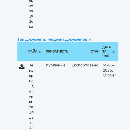
ер
ем
ож
ця.
do
cx
Тип документа: Тендерна документація
ДАТА
ФАЙЛ
ПРИВАТНІСТЬ
СТАН
ТА
ЧАС
Те
публічний
Експортовано:
14-05-
нд
2026,
ер
12:01:44
на
_д
ок
ум
ен
та
ція
_з
а_
Ос