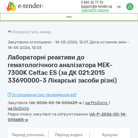
0 800 30 77 55
support@e-tender.ua
UK
Замовити дзвінок
Повернутись назад
Закупівлю оголошено - 14-05-2026, 12:01. Дата останніх змін -
14-05-2026, 12:03
Лабораторні реактиви до
гематологічного аналізатора MEK-
7300K Celtac ES (за ДК 021:2015
33690000-3 Лікарські засоби різні)
Оголошення про проведення.pdf
Закупівля:
UA-2026-05-14-005629-a
/
на ProZorro
/
на DoZorro
Рядок плану закупівлі та обґрунтування:
UA-P-2026-05-14-
005688-a
Період уточнень
Період подачі
Аукціон