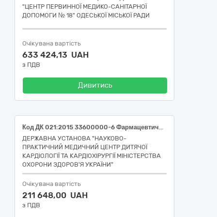
"ЦЕНТР ПЕРВИННОЇ МЕДИКО-САНІТАРНОЇ
ДОПОМОГИ № 18" ОДЕСЬКОЇ МІСЬКОЇ РАДИ
Очікувана вартість
633 424,13 UAH
з ПДВ
Дивитись
Код ДК 021:2015 33600000-6 Фармацевтична продукція (33651100-9 (Протибактеріальні засоби для системного застосування) Ертапенем
ДЕРЖАВНА УСТАНОВА "НАУКОВО-
ПРАКТИЧНИЙ МЕДИЧНИЙ ЦЕНТР ДИТЯЧОЇ
КАРДІОЛОГІЇ ТА КАРДІОХІРУРГІЇ МІНІСТЕРСТВА
ОХОРОНИ ЗДОРОВ'Я УКРАЇНИ"
Очікувана вартість
211 648,00 UAH
з ПДВ