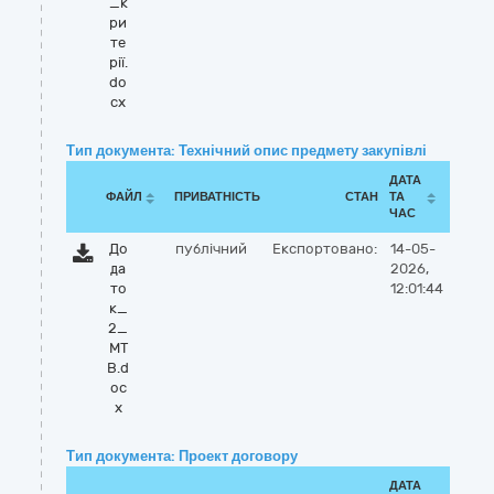
_к
ри
те
рії.
do
cx
Тип документа: Технічний опис предмету закупівлі
ДАТА
ФАЙЛ
ПРИВАТНІСТЬ
СТАН
ТА
ЧАС
До
публічний
Експортовано:
14-05-
да
2026,
то
12:01:44
к_
2_
МТ
В.d
oc
x
Тип документа: Проект договору
ДАТА