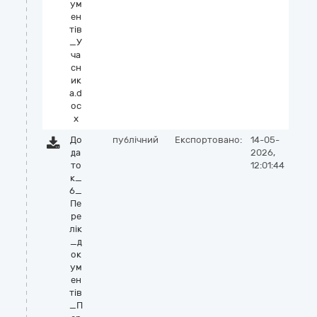
ум
ен
тів
_У
ча
сн
ик
а.d
oc
x
До
публічний
Експортовано:
14-05-
да
2026,
то
12:01:44
к_
6_
Пе
ре
лік
_д
ок
ум
ен
тів
_П