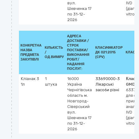
вул.
IVD
Шевченка 17
(діагн
по 31-12-
vitro)
2026
АДРЕСА
ДОСТАВКИ /
КОНКРЕТНА
СТРОК
КІЛЬКІСТЬ
КЛАСИФІКАТОР
НАЗВА
ПОСТАВКИ/
/
ДК 021:2015
КЛАСИ
ПРЕДМЕТА
ВИКОНАННЯ
ОД.ВИМІРУ
(CPV)
ЗАКУПІВЛІ
РОБІТ/
НАДАННЯ
ПОСЛУГ:
Кліанак 3
1
16000
33690000-3
Класи
1л
штука
Україна
Лікарські
GMDN
Чернігівська
засоби різні
63377
область
м.
для о
Новгород-
прила
Сіверський
аналіз
вул.
IVD
Шевченка 17
(діагн
по 31-12-
vitro)
2026