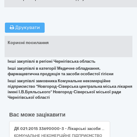
Друкувати
Корисні посилання
Інші закупівлі в регіоні Чернігівська область
Інші закупівлі в категорії Медичне обладнання,
фармацевтична продукція та засоби особистої гігієни
Інші закупівлі замовника Комунальне некомерційне
підприємство "Новгород-Сіверська центральна міська лікарня
імені І.В.Буяльського" Новгород-Сіверської міської ради
Чернігівської області
Вас може зацікавити
ДК 021:2015 33690000-3 - Лікарські засоби різні (ДК 021:2015 33696500-0 Лабораторні реактиви)
КОМУНАЛЬНЕ НЕКОМЕРЦІЙНЕ ПІДПРИЄМСТВО