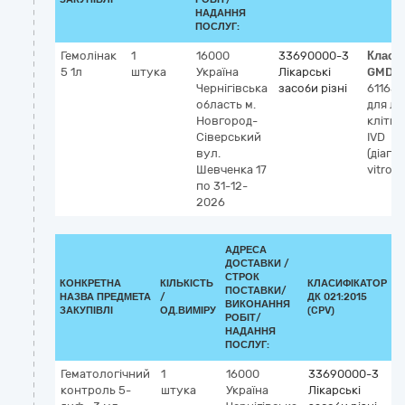
НАДАННЯ
ПОСЛУГ:
Гемолінак
1
16000
33690000-3
Класи
5 1л
штука
Україна
Лікарські
GMDN
Чернігівська
засоби різні
61165
область
м.
для лі
Новгород-
клітин
Сіверський
IVD
вул.
(діагн
Шевченка 17
vitro)
по 31-12-
2026
АДРЕСА
ДОСТАВКИ /
СТРОК
КОНКРЕТНА
КІЛЬКІСТЬ
КЛАСИФІКАТОР
ПОСТАВКИ/
НАЗВА ПРЕДМЕТА
/
ДК 021:2015
К
ВИКОНАННЯ
ЗАКУПІВЛІ
ОД.ВИМІРУ
(CPV)
РОБІТ/
НАДАННЯ
ПОСЛУГ:
Гематологічний
1
16000
33690000-3
К
контроль 5-
штука
Україна
Лікарські
G