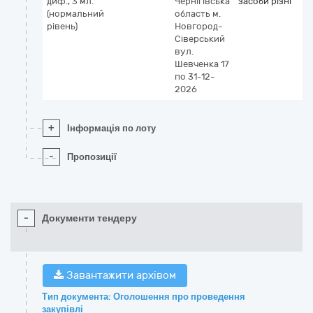
диф., 3 мл.
Чернігівська
засоби різні
5
(нормальний
область
м.
П
рівень)
Новгород-
к
Сіверський
I
вул.
(
Шевченка 17
v
по 31-12-
к
2026
м
+
Інформація по лоту
-
Пропозиції
-
Документи тендеру
Завантажити архівом
Тип документа: Оголошення про проведення
закупівлі