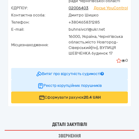
ради Чернігівської області
ЄДРПОУ:
02006403
Досьє YouControl
Контактна особа:
Дмитро Шишко
Телефон:
+380465831285
E-mail:
buhnsivcrl@ukr.net
16000,
Україна
,
Чернігівська
область,
місто Новгород-
Місцезнаходження:
Сіверський(пн),
ВУЛИЦЯ
ШЕВЧЕНКА будинок 17
0
Витяг про відсутність судимості
Реєстр корупційних порушників
Сформувати рахунок
20.4 UAH
ДЕТАЛІ ЗАКУПІВЛІ
ЗВЕРНЕННЯ