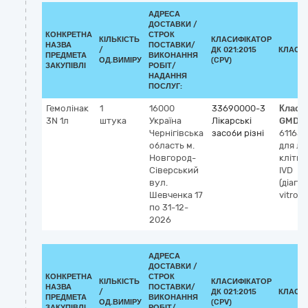
АДРЕСА
ДОСТАВКИ /
КОНКРЕТНА
СТРОК
КІЛЬКІСТЬ
КЛАСИФІКАТОР
НАЗВА
ПОСТАВКИ/
/
ДК 021:2015
КЛАСИ
ПРЕДМЕТА
ВИКОНАННЯ
ОД.ВИМІРУ
(CPV)
ЗАКУПІВЛІ
РОБІТ/
НАДАННЯ
ПОСЛУГ:
Гемолінак
1
16000
33690000-3
Класи
3N 1л
штука
Україна
Лікарські
GMDN
Чернігівська
засоби різні
61165
область
м.
для лі
Новгород-
клітин
Сіверський
IVD
вул.
(діагн
Шевченка 17
vitro)
по 31-12-
2026
АДРЕСА
ДОСТАВКИ /
КОНКРЕТНА
СТРОК
КІЛЬКІСТЬ
КЛАСИФІКАТОР
НАЗВА
ПОСТАВКИ/
/
ДК 021:2015
КЛАСИ
ПРЕДМЕТА
ВИКОНАННЯ
ОД.ВИМІРУ
(CPV)
ЗАКУПІВЛІ
РОБІТ/