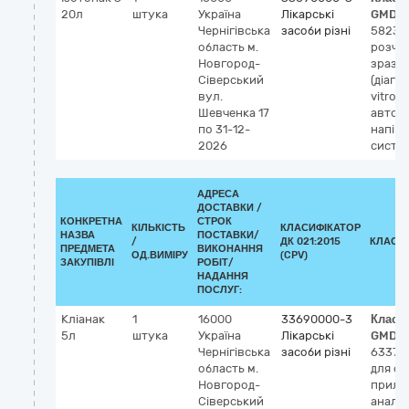
20л
штука
Україна
Лікарські
GMDN
Чернігівська
засоби різні
58237
область
м.
розчи
Новгород-
зразкі
Сіверський
(діагн
вул.
vitro),
Шевченка 17
автом
по 31-12-
напів
2026
систе
АДРЕСА
ДОСТАВКИ /
КОНКРЕТНА
СТРОК
КІЛЬКІСТЬ
КЛАСИФІКАТОР
НАЗВА
ПОСТАВКИ/
/
ДК 021:2015
КЛАСИ
ПРЕДМЕТА
ВИКОНАННЯ
ОД.ВИМІРУ
(CPV)
ЗАКУПІВЛІ
РОБІТ/
НАДАННЯ
ПОСЛУГ:
Кліанак
1
16000
33690000-3
Класи
5л
штука
Україна
Лікарські
GMDN
Чернігівська
засоби різні
63377
область
м.
для о
Новгород-
прила
Сіверський
аналіз