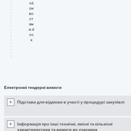
об
ли
во
ст
ям
и.d
oc
x
Електронні тендерні вимоги
+
Підстави для відмови в участі у процедурі закупівлі
+
Інформація про інші технічні, якісні та кількісні
характеристики та вимоги до учасника