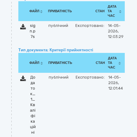
ДАТА
ФАЙЛ
ПРИВАТНІСТЬ
СТАН
ТА
ЧАС
sig
публічний
Експортовано:
14-05-
n.p
2026,
7s
12:03:29
Тип документа: Критерії прийнятності
ДАТА
ФАЙЛ
ПРИВАТНІСТЬ
СТАН
ТА
ЧАС
До
публічний
Експортовано:
14-05-
да
2026,
то
12:01:44
к_
1_
Кв
алі
фі
ка
цій
ні