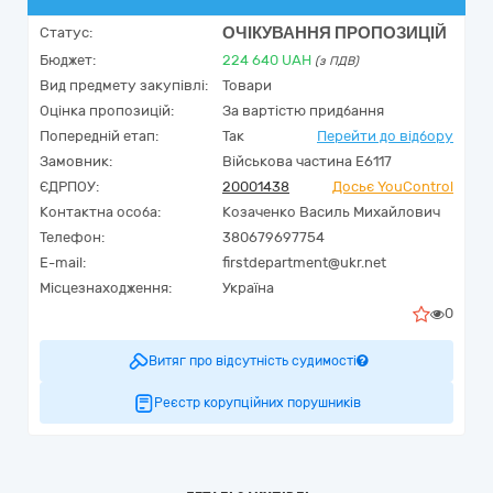
ОЧІКУВАННЯ ПРОПОЗИЦІЙ
Статус:
Бюджет:
224 640
UAH
(з ПДВ)
Вид предмету закупівлі:
Товари
Оцінка пропозицій:
За вартістю придбання
Попередній етап:
Так
Перейти до відбору
Замовник:
Військова частина Е6117
ЄДРПОУ:
20001438
Досьє YouControl
Контактна особа:
Козаченко Василь Михайлович
Телефон:
380679697754
E-mail:
firstdepartment@ukr.net
Місцезнаходження:
Україна
0
Витяг про відсутність судимості
Реєстр корупційних порушників