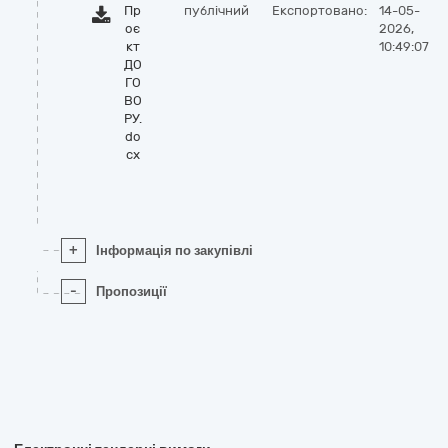
Пр
публічний
Експортовано:
14-05-
оє
2026,
кт
10:49:07
ДО
ГО
ВО
РУ.
do
cx
+
Інформація по закупівлі
-
Пропозиції