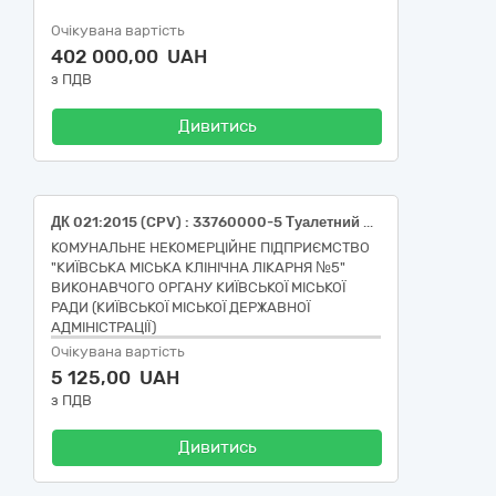
Очікувана вартість
402 000,00 UAH
з ПДВ
Дивитись
ДК 021:2015 (CPV) : 33760000-5 Туалетний папір, носові хустинки, рушники для рук і серветки
КОМУНАЛЬНЕ НЕКОМЕРЦІЙНЕ ПІДПРИЄМСТВО
"КИЇВСЬКА МІСЬКА КЛІНІЧНА ЛІКАРНЯ №5"
ВИКОНАВЧОГО ОРГАНУ КИЇВСЬКОЇ МІСЬКОЇ
РАДИ (КИЇВСЬКОЇ МІСЬКОЇ ДЕРЖАВНОЇ
АДМІНІСТРАЦІЇ)
Очікувана вартість
5 125,00 UAH
з ПДВ
Дивитись