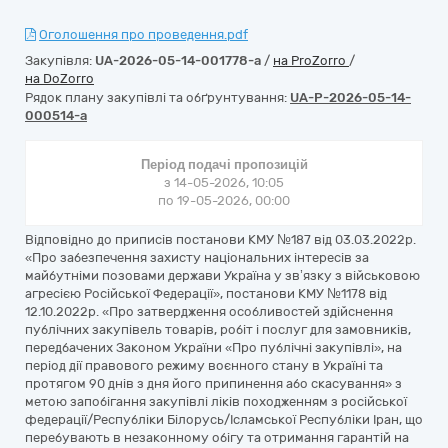
Оголошення про проведення.pdf
Закупівля:
UA-2026-05-14-001778-a
/
на ProZorro
/
на DoZorro
Рядок плану закупівлі та обґрунтування:
UA-P-2026-05-14-
000514-a
Період подачі пропозицій
з 14-05-2026, 10:05
по 19-05-2026, 00:00
Відповідно до приписів постанови КМУ №187 від 03.03.2022р.
«Про забезпечення захисту національних інтересів за
майбутніми позовами держави Україна у зв’язку з військовою
агресією Російської Федерації», постанови КМУ №1178 від
12.10.2022р. «Про затвердження особливостей здійснення
публічних закупівель товарів, робіт і послуг для замовників,
передбачених Законом України «Про публічні закупівлі», на
період дії правового режиму воєнного стану в Україні та
протягом 90 днів з дня його припинення або скасування» з
метою запобігання закупівлі ліків походженням з російської
федерації/Республіки Білорусь/Ісламської Республіки Іран, що
перебувають в незаконному обігу та отримання гарантій на