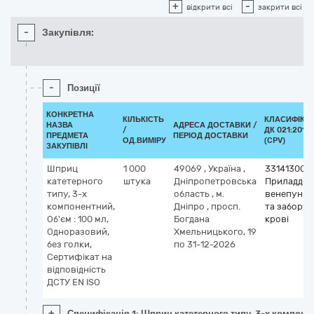
+
-
відкрити всі
закрити всі
-
Закупівля:
-
Позиції
КОНКРЕТНА
КІЛЬКІСТЬ
КЛАСИФІКА
НАЗВА
АДРЕСА ДОСТАВКИ /
/
ДК 021:2015
ПРЕДМЕТА
ПЕРІОД ДОСТАВКИ
ОД.ВИМІРУ
(CPV)
ЗАКУПІВЛІ
Шприц
1 000
49069
,
Україна
,
33141300-
катетерного
штука
Дніпропетровська
Приладдя 
типу, 3-х
область
,
м.
венепункці
компонентний,
Дніпро
,
просп.
та забору
Об'єм : 100 мл,
Богдана
крові
Одноразовий,
Хмельницького, 19
без голки,
по 31-12-2026
Сертифікат на
відповідність
ДСТУ EN ISO
+
Специфікація 1: Шприц катетерного типу, 3-х компонен