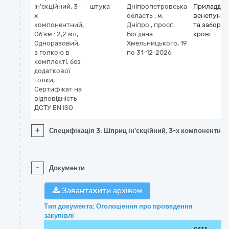
ін'єкційний, 3-
штука
Дніпропетровська
Приладдя 
х
область
,
м.
венепункці
компонентний,
Дніпро
,
просп.
та забору
Об'єм : 2,2 мл,
Богдана
крові
Одноразовий,
Хмельницького, 19
з голкою в
по 31-12-2026
комплекті, без
додаткової
голки,
Сертифікат на
відповідність
ДСТУ EN ISO
+
Специфікація 3: Шприц ін'єкційний, 3-х компонентний, 
-
Документи
Завантажити архівом
Тип документа: Оголошення про проведення
закупівлі