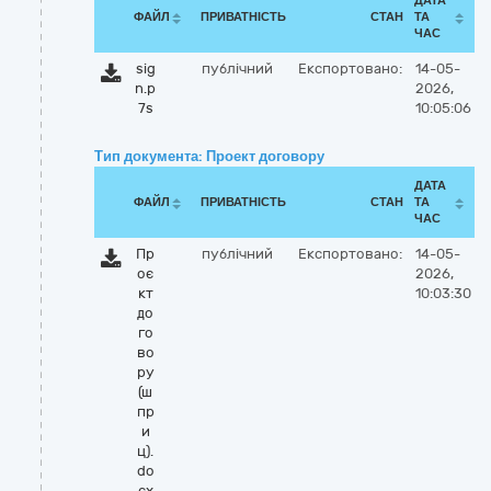
ДАТА
ФАЙЛ
ПРИВАТНІСТЬ
СТАН
ТА
ЧАС
sig
публічний
Експортовано:
14-05-
n.p
2026,
7s
10:05:06
Тип документа: Проект договору
ДАТА
ФАЙЛ
ПРИВАТНІСТЬ
СТАН
ТА
ЧАС
Пр
публічний
Експортовано:
14-05-
оє
2026,
кт
10:03:30
до
го
во
ру
(ш
пр
и
ц).
do
cx