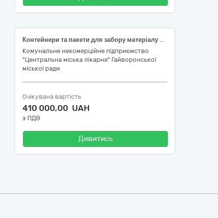
Контейнери та пакети для забору матеріалу для аналізів, дренажі та комплекти
Комунальне некомерційне підприємство
"Центральна міська лікарня" Гайворонської
міської ради
Очікувана вартість
410 000,00 UAH
з ПДВ
Дивитись