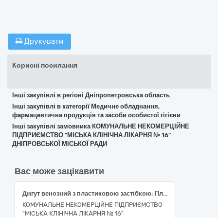
Друкувати
Корисні посилання
Інші закупівлі в регіоні Дніпропетровська область
Інші закупівлі в категорії Медичне обладнання,
фармацевтична продукція та засоби особистої гігієни
Інші закупівлі замовника КОМУНАЛЬНЕ НЕКОМЕРЦІЙНЕ
ПІДПРИЄМСТВО "МІСЬКА КЛІНІЧНА ЛІКАРНЯ № 16"
ДНІПРОВСЬКОЇ МІСЬКОЇ РАДИ
Вас може зацікавити
Джгут венозний з пластиковою застібкою; Пластир нестерильний 500,0см x 5,0см котушка/рулон; Пластир стерильний 11,5см x 8,5см фіксуючий полімерна основа; Бинт фіксуючий еластичний, 8,0см x 5,0м, стрічковий, середня розтяжність; Пластир Хірургічний, Стерильний, Полімерна, 45 см, 66 см, Плівкова пов'язка
КОМУНАЛЬНЕ НЕКОМЕРЦІЙНЕ ПІДПРИЄМСТВО
"МІСЬКА КЛІНІЧНА ЛІКАРНЯ № 16"