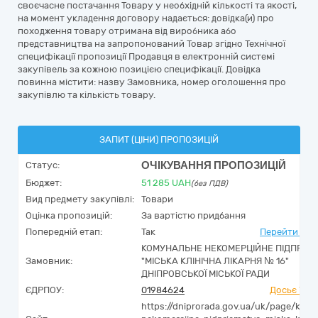
своєчасне постачання Товару у необхідній кількості та якості,
на момент укладення договору надається: довідка(и) про
походження товару отримана від виробника або
представництва на запропонований Товар згідно Технічної
специфікації пропозиції Продавця в електронній системі
закупівель за кожною позицією специфікації. Довідка
повинна містити: назву Замовника, номер оголошення про
закупівлю та кількість товару.
ЗАПИТ (ЦІНИ) ПРОПОЗИЦІЙ
ОЧІКУВАННЯ ПРОПОЗИЦІЙ
Статус:
Бюджет:
51 285
UAH
(без ПДВ)
Вид предмету закупівлі:
Товари
Оцінка пропозицій:
За вартістю придбання
Попередній етап:
Так
Перейти до 
КОМУНАЛЬНЕ НЕКОМЕРЦІЙНЕ ПІДПРИЄ
Замовник:
"МІСЬКА КЛІНІЧНА ЛІКАРНЯ № 16"
ДНІПРОВСЬКОЇ МІСЬКОЇ РАДИ
ЄДРПОУ:
01984624
Досьє You
https://dniprorada.gov.ua/uk/page/kom