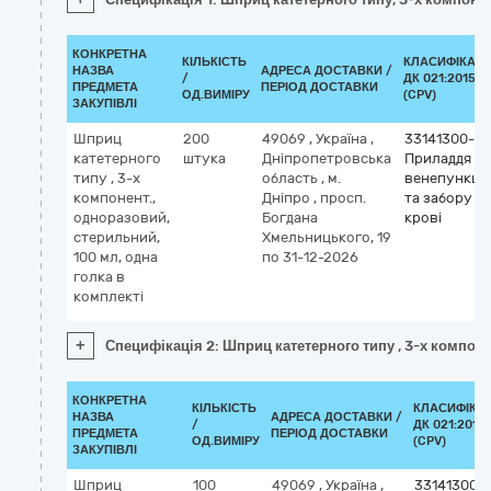
КОНКРЕТНА
КІЛЬКІСТЬ
КЛАСИФІКАТ
НАЗВА
АДРЕСА ДОСТАВКИ /
/
ДК 021:2015
ПРЕДМЕТА
ПЕРІОД ДОСТАВКИ
ОД.ВИМІРУ
(CPV)
ЗАКУПІВЛІ
Шприц
200
49069
,
Україна
,
33141300-3
катетерного
штука
Дніпропетровська
Приладдя дл
типу , 3-х
область
,
м.
венепункції
компонент.,
Дніпро
,
просп.
та забору
одноразовий,
Богдана
крові
стерильний,
Хмельницького, 19
100 мл, одна
по 31-12-2026
голка в
комплекті
+
Специфікація 2: Шприц катетерного типу , 3-х компоне
КОНКРЕТНА
КІЛЬКІСТЬ
КЛАСИФІКА
НАЗВА
АДРЕСА ДОСТАВКИ /
/
ДК 021:2015
ПРЕДМЕТА
ПЕРІОД ДОСТАВКИ
ОД.ВИМІРУ
(CPV)
ЗАКУПІВЛІ
Шприц
100
49069
,
Україна
,
33141300-