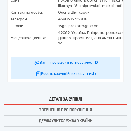
Сайт:
nekomercijne-pidpriemstvo-miska-klini
likarnya-16-dniprovskoi-miskoi-radi
Контактна особа:
Олена Шинкарук
Телефон:
+380639412878
E-mail:
16gb-prozorro@ukr.net
49069,
Україна
,
Дніпропетровська обла
Місцезнаходження:
Дніпро,
просп. Богдана Хмельницького,
19
Витяг про відсутність судимості
Реєстр корупційних порушників
ДЕТАЛІ ЗАКУПІВЛІ
ЗВЕРНЕННЯ ПРО ПОРУШЕННЯ
ДЕРЖАУДИТСЛУЖБА УКРАЇНИ