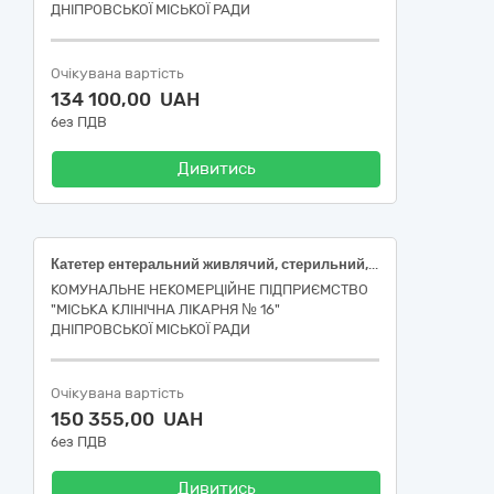
ДНІПРОВСЬКОЇ МІСЬКОЇ РАДИ
Очікувана вартість
134 100,00 UAH
без ПДВ
Дивитись
Катетер ентеральний живлячий, стерильний, одноразовий, з мітками, розмір Fr 15, 1200 мм; Катетер ентеральний живлячий, стерильний, одноразовий, з мітками, розмір Fr 18, 1200 мм; Контейнер для забору сечі стерильний з градуюванням, не стійкий до автоклавування, 60 мл, №1; Контейнер для аналізів: об'єм: 110 мл, матеріал дослідження: сеча, стерильно, з градуюванням; Дренаж: Торокальний, Вид: Без адаптера Жане, Розмір дренажа: 150 Fr, Стерильний, Матеріал виготовлення: Прозорий термопластичний ПВХ, Довжина трубки: 80-90 міліметр, Ширина стрічки, мм: 80 міліметр; Сечоприймач приліжковий для дорослих, одноразовий, стерильний, універсальний, 750 мл, №1
КОМУНАЛЬНЕ НЕКОМЕРЦІЙНЕ ПІДПРИЄМСТВО
"МІСЬКА КЛІНІЧНА ЛІКАРНЯ № 16"
ДНІПРОВСЬКОЇ МІСЬКОЇ РАДИ
Очікувана вартість
150 355,00 UAH
без ПДВ
Дивитись