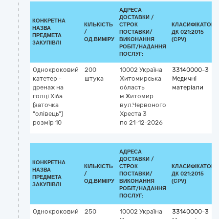
АДРЕСА
ДОСТАВКИ /
КОНКРЕТНА
КІЛЬКІСТЬ
СТРОК
КЛАСИФІКАТОР
НАЗВА
/
ПОСТАВКИ/
ДК 021:2015
ПРЕДМЕТА
ОД.ВИМІРУ
ВИКОНАННЯ
(CPV)
ЗАКУПІВЛІ
РОБІТ/НАДАННЯ
ПОСЛУГ:
Однокроковий
200
10002
Україна
33140000-3
катетер -
штука
Житомирська
Медичні
дренаж на
область
матеріали
голці Хіба
м.Житомир
(заточка
вул.Червоного
"олівець")
Хреста 3
розмір 10
по 21-12-2026
АДРЕСА
ДОСТАВКИ /
КОНКРЕТНА
КІЛЬКІСТЬ
СТРОК
КЛАСИФІКАТОР
НАЗВА
/
ПОСТАВКИ/
ДК 021:2015
ПРЕДМЕТА
ОД.ВИМІРУ
ВИКОНАННЯ
(CPV)
ЗАКУПІВЛІ
РОБІТ/НАДАННЯ
ПОСЛУГ:
Однокроковий
250
10002
Україна
33140000-3