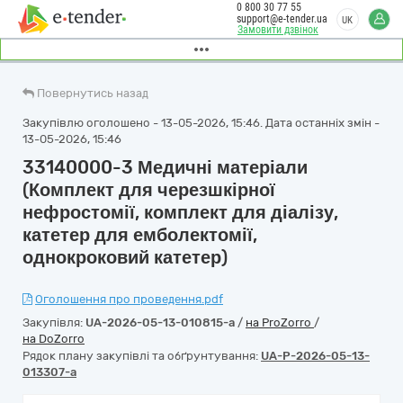
0 800 30 77 55
support@e-tender.ua
UK
Замовити дзвінок
Повернутись назад
Закупівлю оголошено - 13-05-2026, 15:46. Дата останніх змін -
13-05-2026, 15:46
33140000-3 Медичні матеріали
(Комплект для черезшкірної
нефростомії, комплект для діалізу,
катетер для емболектомії,
однокроковий катетер)
Оголошення про проведення.pdf
Закупівля:
UA-2026-05-13-010815-a
/
на ProZorro
/
на DoZorro
Рядок плану закупівлі та обґрунтування:
UA-P-2026-05-13-
013307-a