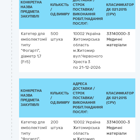
ДОСТАВКИ /
КОНКРЕТНА
КІЛЬКІСТЬ
СТРОК
КЛАСИФІКАТОР
НАЗВА
/
ПОСТАВКИ/
ДК 021:2015
К
ПРЕДМЕТА
ОД.ВИМІРУ
ВИКОНАННЯ
(CPV)
ЗАКУПІВЛІ
РОБІТ/НАДАННЯ
ПОСЛУГ:
Катетер для
500
10002
Україна
33140000-3
емболектомії
штука
Житомирська
Медичні
типу
область
матеріали
"Фогарті",
м.Житомир
діаметр 1,7
вул.Червоного
(Fr5)
Хреста 3
по 21-12-2026
АДРЕСА
ДОСТАВКИ /
КОНКРЕТНА
КІЛЬКІСТЬ
СТРОК
КЛАСИФІКАТОР
НАЗВА
/
ПОСТАВКИ/
ДК 021:2015
К
ПРЕДМЕТА
ОД.ВИМІРУ
ВИКОНАННЯ
(CPV)
ЗАКУПІВЛІ
РОБІТ/НАДАННЯ
ПОСЛУГ:
Катетер для
200
10002
Україна
33140000-3
емболектомії
штука
Житомирська
Медичні
типу
область
матеріали
"Фогарті",
м.Житомир