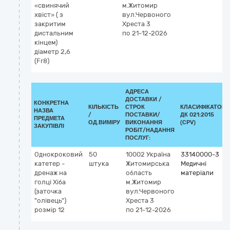
«свинячий
м.Житомир
хвіст» ( з
вул.Червоного
закритим
Хреста 3
дистальним
по 21-12-2026
кінцем)
діаметр 2,6
(Fr8)
АДРЕСА
ДОСТАВКИ /
КОНКРЕТНА
КІЛЬКІСТЬ
СТРОК
КЛАСИФІКАТОР
НАЗВА
/
ПОСТАВКИ/
ДК 021:2015
ПРЕДМЕТА
ОД.ВИМІРУ
ВИКОНАННЯ
(CPV)
ЗАКУПІВЛІ
РОБІТ/НАДАННЯ
ПОСЛУГ:
Однокроковий
50
10002
Україна
33140000-3
катетер -
штука
Житомирська
Медичні
дренаж на
область
матеріали
голці Хіба
м.Житомир
(заточка
вул.Червоного
"олівець")
Хреста 3
розмір 12
по 21-12-2026