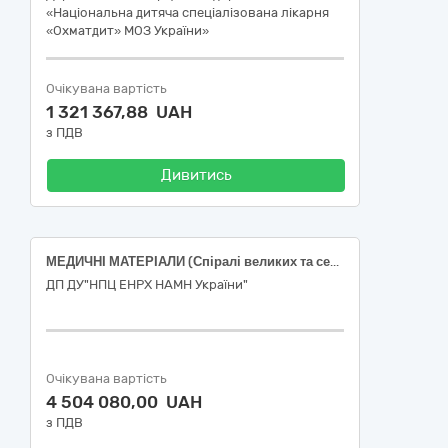
«Національна дитяча спеціалізована лікарня
«Охматдит» МОЗ України»
Очікувана вартість
1 321 367,88 UAH
з ПДВ
Дивитись
МЕДИЧНІ МАТЕРІАЛИ (Спіралі великих та середніх розмірів, мікрокатетер, мікропровідник (НК 024:2023 «60940 Спіраль для емболізації судин головного мозку; 10691 Периферійний / коронарний судинний мікрокатетер; 58115 Периферійний судинний провідник, ручний); Код НК 031:2024 C010402020301 ЕМБОЛІЗАЦІЙНІ СПІРАЛІ, C0104020101 КАТЕТЕРИ І МІКРОКАТЕТЕРИ ДЛЯ ПАНОРАМНОЇ І СЕЛЕКТИВНОЇ ПЕРИФЕРИЧНОЇ ДІАГНОСТИЧНОЇ АНГІОГРАФІЇ, C040302 НАПРАВЛЯЮЧІ ДРОТИ ДЛЯ ВТРУЧАННЯ В КОРОНАРНІ І ПЕРИФЕРИЧНІ СУДИНИ)
ДП ДУ"НПЦ ЕНРХ НАМН України"
Очікувана вартість
4 504 080,00 UAH
з ПДВ