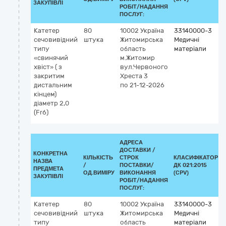
ЗАКУПІВЛІ
РОБІТ/НАДАННЯ
ПОСЛУГ:
Катетер
80
10002
Україна
33140000-3
сечовивідний
штука
Житомирська
Медичні
типу
область
матеріали
«свинячий
м.Житомир
хвіст» ( з
вул.Червоного
закритим
Хреста 3
дистальним
по 21-12-2026
кінцем)
діаметр 2,0
(Fr6)
АДРЕСА
ДОСТАВКИ /
КОНКРЕТНА
КІЛЬКІСТЬ
СТРОК
КЛАСИФІКАТОР
НАЗВА
/
ПОСТАВКИ/
ДК 021:2015
ПРЕДМЕТА
ОД.ВИМІРУ
ВИКОНАННЯ
(CPV)
ЗАКУПІВЛІ
РОБІТ/НАДАННЯ
ПОСЛУГ:
Катетер
80
10002
Україна
33140000-3
сечовивідний
штука
Житомирська
Медичні
типу
область
матеріали