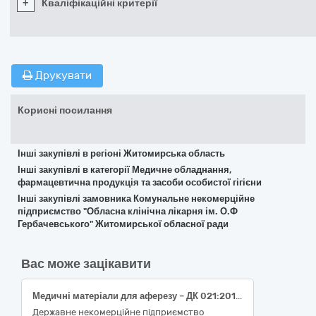
+
Кваліфікаційні критерії
Друкувати
Корисні посилання
Інші закупівлі в регіоні Житомирська область
Інші закупівлі в категорії Медичне обладнання,
фармацевтична продукція та засоби особистої гігієни
Інші закупівлі замовника Комунальне некомерційне
підприємство "Обласна клінічна лікарня ім. О.Ф
Гербачевського" Житомирської обласної ради
Вас може зацікавити
Медичні матеріали для аферезу – ДК 021:2015 – 33140000-3 - Медичні матеріали (Комплект для екстракорпорального фотоферезу MacoGenic G2 та Система для колекції НMHK Spectra Optia – ДК 021:2015 – 33141600-6 Контейнери та пакети для забору матеріалу для аналізів, дренажі та комплекти, код НК 024:2023 – 58091 — Набір для аферезу, код НК 031:2024 – B030199 — Пристрої для збору проб під час аферезу – інше; Пластиковий контейнер з розчином антикоагулянту АЦД-А (ACD-A) – ДК 021:2015 33141530-4 - Коагулянти крові, код НК 024:2023 – 46812 — Розчин для консервування крові, що містить антикоагулянт, код НК 031:2024 – B030104 Пристрої для збору багатьох компонентів крові під час аферезу)
Державне некомерційне підприємство