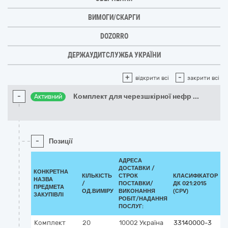
ВИМОГИ/СКАРГИ
DOZORRO
ДЕРЖАУДИТСЛУЖБА УКРАЇНИ
+
-
відкрити всі
закрити всі
-
Комплект для черезшкірної нефр
...
Активний
-
Позиції
АДРЕСА
ДОСТАВКИ /
КОНКРЕТНА
КІЛЬКІСТЬ
СТРОК
КЛАСИФІКАТОР
НАЗВА
/
ПОСТАВКИ/
ДК 021:2015
К
ПРЕДМЕТА
ОД.ВИМІРУ
ВИКОНАННЯ
(CPV)
ЗАКУПІВЛІ
РОБІТ/НАДАННЯ
ПОСЛУГ:
Комплект
20
10002
Україна
33140000-3