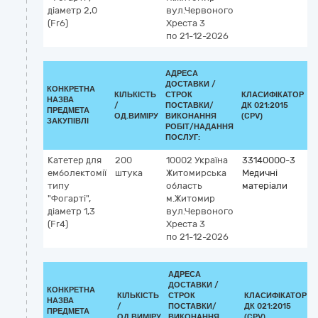
діаметр 2,0
вул.Червоного
(Fr6)
Хреста 3
по 21-12-2026
АДРЕСА
ДОСТАВКИ /
КОНКРЕТНА
КІЛЬКІСТЬ
СТРОК
КЛАСИФІКАТОР
НАЗВА
/
ПОСТАВКИ/
ДК 021:2015
К
ПРЕДМЕТА
ОД.ВИМІРУ
ВИКОНАННЯ
(CPV)
ЗАКУПІВЛІ
РОБІТ/НАДАННЯ
ПОСЛУГ:
Катетер для
200
10002
Україна
33140000-3
емболектомії
штука
Житомирська
Медичні
типу
область
матеріали
"Фогарті",
м.Житомир
діаметр 1,3
вул.Червоного
(Fr4)
Хреста 3
по 21-12-2026
АДРЕСА
ДОСТАВКИ /
КОНКРЕТНА
КІЛЬКІСТЬ
СТРОК
КЛАСИФІКАТОР
НАЗВА
/
ПОСТАВКИ/
ДК 021:2015
ПРЕДМЕТА
ОД.ВИМІРУ
ВИКОНАННЯ
(CPV)