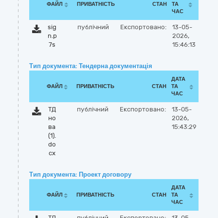
ФАЙЛ
ПРИВАТНІСТЬ
СТАН
ТА
ЧАС
sig
публічний
Експортовано:
13-05-
n.p
2026,
7s
15:46:13
Тип документа: Тендерна документація
ДАТА
ФАЙЛ
ПРИВАТНІСТЬ
СТАН
ТА
ЧАС
ТД
публічний
Експортовано:
13-05-
но
2026,
ва
15:43:29
(1).
do
cx
Тип документа: Проект договору
ДАТА
ФАЙЛ
ПРИВАТНІСТЬ
СТАН
ТА
ЧАС
ТД
публічний
Експортовано:
13-05-