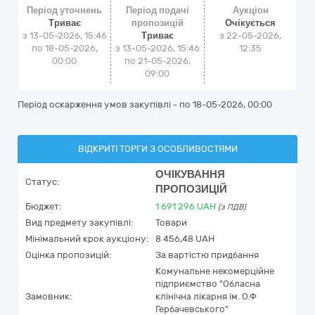
Період уточнень
Період подачі
Аукціон
Триває
пропозицій
Очікується
з 13-05-2026, 15:46
Триває
з
22-05-2026,
по 18-05-2026,
з 13-05-2026, 15:46
12:35
00:00
по 21-05-2026,
09:00
Період оскарження умов закупівлі - по
18-05-2026, 00:00
ВІДКРИТІ ТОРГИ З ОСОБЛИВОСТЯМИ
ОЧІКУВАННЯ
Статус:
ПРОПОЗИЦІЙ
Бюджет:
1 691 296
UAH
(з ПДВ)
Вид предмету закупівлі:
Товари
Мінімальний крок аукціону:
8 456,48 UAH
Оцінка пропозицій:
За вартістю придбання
Комунальне некомерційне
підприємство "Обласна
Замовник:
клінічна лікарня ім. О.Ф
Гербачевського"