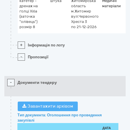
катетер -
штука
Житомирська
Медичні
дренаж на
область
матеріали
голці Хіба
м.Житомир
(заточка
вул.Червоного
"олівець")
Хреста 3
розмір 8
по 21-12-2026
+
Інформація по лоту
-
Пропозиції
-
Документи тендеру
Завантажити архівом
Тип документа: Оголошення про проведення
закупівлі
ДАТА