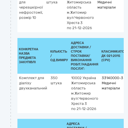
для
штука
Житомирська
Медичні
черезшкірної
область
матеріали
нефростомії,
м.Житомир
розмір 10
вул.Червоного
Хреста 3
по 21-12-2026
АДРЕСА
ДОСТАВКИ /
КОНКРЕТНА
КІЛЬКІСТЬ
СТРОК
КЛАСИФІКАТОР
НАЗВА
/
ПОСТАВКИ/
ДК 021:2015
ПРЕДМЕТА
ОД.ВИМІРУ
ВИКОНАННЯ
(CPV)
ЗАКУПІВЛІ
РОБІТ/НАДАННЯ
ПОСЛУГ:
Комплект для
350
10002
Україна
33140000-3
діалізу
штука
Житомирська
Медичні
двухканальний
область
матеріали
м.Житомир
вул.Червоного
Хреста 3
по 21-12-2026
АДРЕСА