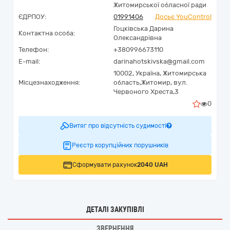
Житомирської обласної ради
ЄДРПОУ:
01991406
Досьє YouControl
Гоцківська Дарина
Контактна особа:
Олександрівна
Телефон:
+380996673110
E-mail:
darinahotskivska@gmail.com
10002,
Україна
,
Житомирська
Місцезнаходження:
область,
Житомир,
вул.
Червоного Хреста,3
0
Витяг про відсутність судимості
Реєстр корупційних порушників
Сформувати рахунок
2040 UAH
ДЕТАЛІ ЗАКУПІВЛІ
ЗВЕРНЕННЯ