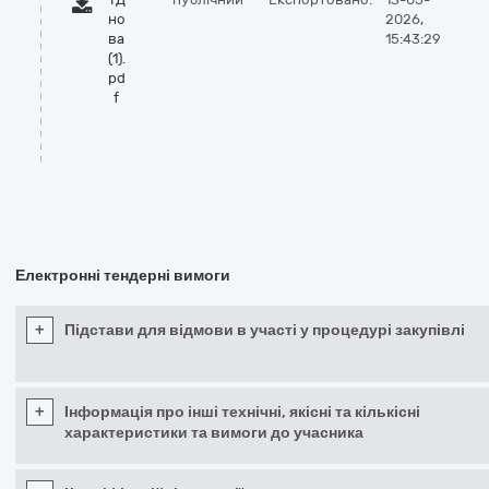
но
2026,
ва
15:43:29
(1).
pd
f
Електронні тендерні вимоги
+
Підстави для відмови в участі у процедурі закупівлі
+
Інформація про інші технічні, якісні та кількісні
характеристики та вимоги до учасника