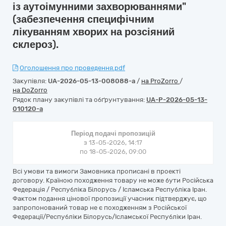
із аутоімунними захворюваннями"
(забезпечення специфічним
лікуванням хворих на розсіяний
склероз).
Оголошення про проведення.pdf
Закупівля:
UA-2026-05-13-008088-a
/
на ProZorro
/
на DoZorro
Рядок плану закупівлі та обґрунтування:
UA-P-2026-05-13-
010120-a
Період подачі пропозицій
з 13-05-2026, 14:17
по 18-05-2026, 09:00
Всі умови та вимоги Замовника прописані в проекті
договору. Країною походження товару не може бути Російська
Федерація / Республіка Білорусь / Ісламська Республіка Іран.
Фактом подання цінової пропозиції учасник підтверджує, що
запропонований товар не є походженням з Російської
Федерації/Республіки Білорусь/Ісламської Республіки Іран.