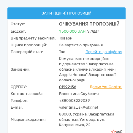
ЗАПИТ (ЦІНИ) ПРОПОЗИЦІЙ
ОЧІКУВАННЯ ПРОПОЗИЦІЙ
Статус:
Бюджет:
1 500 000
UAH
(з ПДВ)
Вид предмету закупівлі:
Товари
Оцінка пропозицій:
За вартістю придбання
Попередній етап:
Так
Перейти до відбору
Комунальне некомерційне
підприємство "Закарпатська
Замовник:
обласна клінічна лікарня імені
Андрія Новака" Закарпатської
обласної ради
ЄДРПОУ:
01992156
Досьє YouControl
Контактна особа:
Валентина Скубенич
Телефон:
+380508229039
E-mail:
valentina_sk@ukr.net
88000,
Україна
,
Закарпатська
Місцезнаходження:
область,
м. Ужгород,
вул.
Капушанська, 22
0