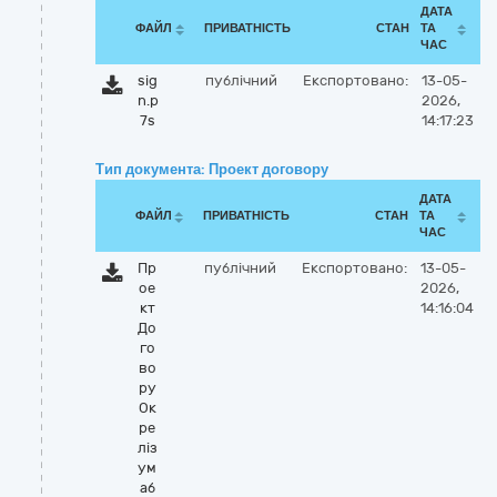
ДАТА
ФАЙЛ
ПРИВАТНІСТЬ
СТАН
ТА
ЧАС
sig
публічний
Експортовано:
13-05-
n.p
2026,
7s
14:17:23
Тип документа: Проект договору
ДАТА
ФАЙЛ
ПРИВАТНІСТЬ
СТАН
ТА
ЧАС
Пр
публічний
Експортовано:
13-05-
ое
2026,
кт
14:16:04
До
го
во
ру
Ок
ре
ліз
ум
аб