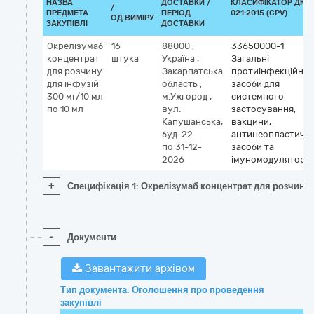
НАЗВА
ДОСТАВКИ /
КЛАСИФІКАТОР ДК
/
ПРЕДМЕТА
ПЕРІОД
021:2015 (CPV)
ОД.ВИМІРУ
ЗАКУПІВЛІ
ДОСТАВКИ
Окрелізумаб
16
88000
,
33650000-1
концентрат
штука
Україна
,
Загальні
для розчину
Закарпатська
протиінфекційні
для інфузій
область
,
засоби для
300 мг/10 мл
м.Ужгород
,
системного
по 10 мл
вул.
застосування,
Капушанська,
вакцини,
буд. 22
антинеопластичні
по 31-12-
засоби та
2026
імуномодулятори
+
Специфікація 1: Окрелізумаб концентрат для розчину 
-
Документи
Завантажити архівом
Тип документа: Оголошення про проведення
закупівлі