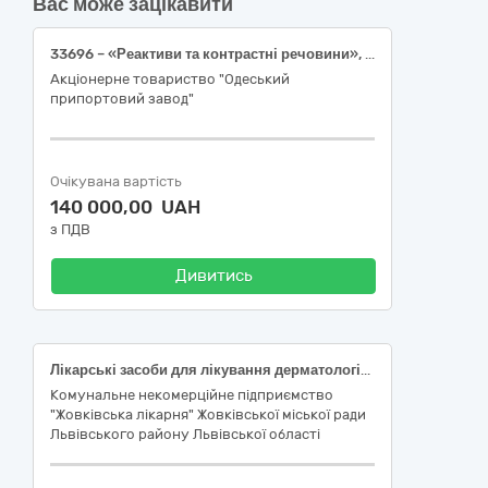
Вас може зацікавити
33696 – «Реактиви та контрастні речовини», 8 найменувань.
Акціонерне товариство "Одеський
припортовий завод"
Очікувана вартість
140 000,00 UAH
з ПДВ
Дивитись
Лікарські засоби для лікування дерматологічних захворювань та захворювань опорно-рухового апарату
Комунальне некомерційне підприємство
"Жовківська лікарня" Жовківської міської ради
Львівського району Львівської області