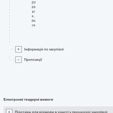
20
26
рі
к..
do
cx
+
Інформація по закупівлі
-
Пропозиції
Електронні тендерні вимоги
+
Підстави для відмови в участі у процедурі закупівлі