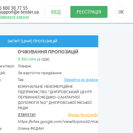
0 800 30 77 55
support@e-tender.ua
ВХІД
РЕЄСТРАЦІЯ
UK
Замовити дзвінок
ЗАПИТ (ЦІНИ) ПРОПОЗИЦІЙ
ОЧІКУВАННЯ ПРОПОЗИЦІЙ
3 100
UAH
(з ПДВ)
купівлі:
Товари
ій:
За вартістю придбання
:
Так
Перейти до відбору
КОМУНАЛЬНЕ НЕКОМЕРЦІЙНЕ
ПІДПРИЄМСТВО "ДНІПРОВСЬКИЙ ЦЕНТР
ПЕРВИННОЇ МЕДИКО-САНІТАРНОЇ
ДОПОМОГИ №2" ДНІПРОВСЬКОЇ МІСЬКОЇ
РАДИ
37899741
Досьє YouControl
https://sites.google.com/view/dcpmsd2/main
а:
Олена ФЕДАН