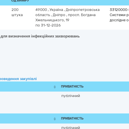
ОД.ВИМІРУ
200
49000
,
Україна
,
Дніпропетровська
33120000-
штука
область
,
Дніпро
,
просп. Богдана
Системи ре
Хмельницького, 19
дослідне 
по 31-12-2026
і для визначення інфекційних захворювань
роведення закупівлі
ПРИВАТНІСТЬ
публічний
ПРИВАТНІСТЬ
публічний