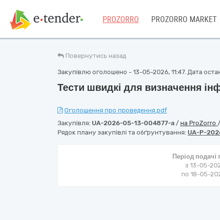
PROZORRO
PROZORRO MARKET
Повернутись назад
Закупівлю оголошено - 13-05-2026, 11:47. Дата останн
Тести швидкі для визначення ін
Оголошення про проведення.pdf
Закупівля:
UA-2026-05-13-004877-a
/
на ProZorro
Рядок плану закупівлі та обґрунтування:
UA-P-202
Період подачі
з 13-05-202
по 18-05-202