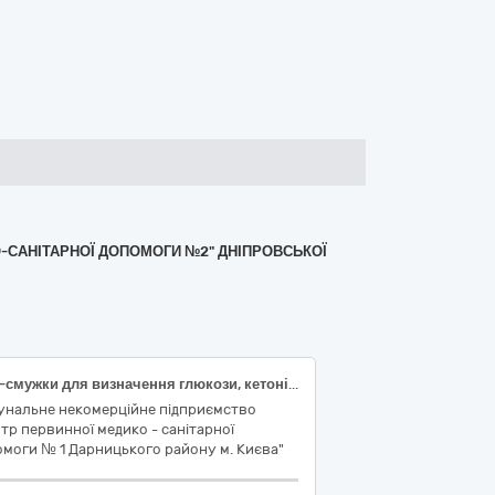
О-САНІТАРНОЇ ДОПОМОГИ №2" ДНІПРОВСЬКОЇ
Тест-смужки для визначення глюкози, кетонів, білка у сечі. Код НК 024:2023: 54514 — Численні аналіти сечі IVD, набір, колориметрична тест-смужка, експрес-аналіз.
унальне некомерційне підприємство
тр первинної медико - санітарної
моги № 1 Дарницького району м. Києва"