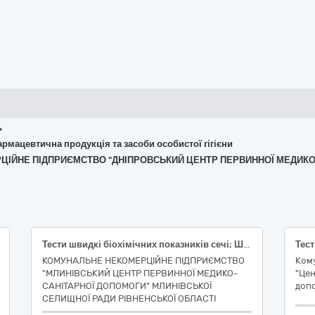
ь
армацевтична продукція та засоби особистої гігієни
МЕРЦІЙНЕ ПІДПРИЄМСТВО "ДНІПРОВСЬКИЙ ЦЕНТР ПЕРВИННОЇ МЕДИК
Тести швидкі біохімічних показників сечі; Швидкий тест на вагітність №1; Тести швидкі для визначення інфекційних захворювань; Тести швидкі на кардіомаркери; Тест для виявлення прихованої крові в калі (тест-касета)
КОМУНАЛЬНЕ НЕКОМЕРЦІЙНЕ ПІДПРИЄМСТВО
Ком
"МЛИНІВСЬКИЙ ЦЕНТР ПЕРВИННОЇ МЕДИКО-
"Цен
САНІТАРНОЇ ДОПОМОГИ" МЛИНІВСЬКОЇ
допо
СЕЛИЩНОЇ РАДИ РІВНЕНСЬКОЇ ОБЛАСТІ