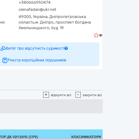
+380666950474
olenafedan@ukr.net
49000,
Україна
,
Дніпропетровська
ня:
область,
м. Дніпро,
проспект Богдана
Хмельницького, буд. 19
0
Витяг про відсутність судимості
Реєстр корупційних порушників
+
-
відкрити всі
закрити всі
ОР ДК 021:2015 (CPV)
КЛАСИФІКАТОРИ