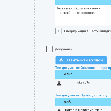
Тести швидкі для визначення
інфекційних захворювань
+
Специфікація 1: Тести швидк
-
Документи
Завантажити архівом
Тип документа: Оголошення про п
ФАЙЛ
sign.p7s
Тип документа: Проект договору
ФАЙЛ
Договір Медикаменти .d