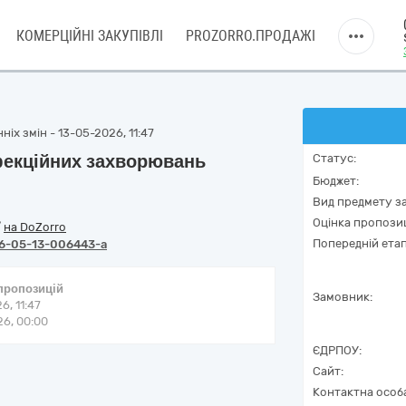
КОМЕРЦІЙНІ ЗАКУПІВЛІ
PROZORRO.ПРОДАЖІ
іх змін - 13-05-2026, 11:47
фекційних захворювань
Статус:
Бюджет:
Вид предмету за
Оцінка пропозиц
/
на DoZorro
Попередній етап
6-05-13-006443-a
 пропозицій
Замовник:
6, 11:47
6, 00:00
ЄДРПОУ:
Сайт:
Контактна особ