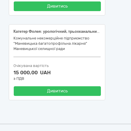
Дивитись
Катетер Фолея: урологічний, трьохканальний (3-ходовий), розмір 22 Fr, об’єм балона 75 мл, довжина 400–420 мм, матеріал ПВХ, одноразовий, стерильний, Дренаж: типу Редон, вид: Без адаптера Жане, Розмір дренажа, Fr: 18 (ДК 021:2015 33140000-3 Медичні матеріали)
Комунальне некомерційне підприємство
"Маневицька багатопрофільна лікарня"
Маневицької селищної ради
Очікувана вартість
15 000,00 UAH
з ПДВ
Дивитись