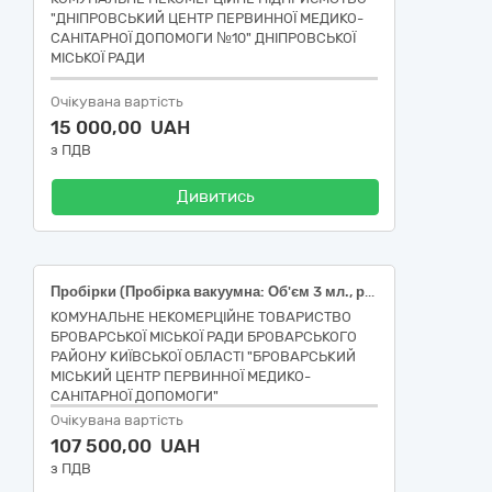
"ДНІПРОВСЬКИЙ ЦЕНТР ПЕРВИННОЇ МЕДИКО-
САНІТАРНОЇ ДОПОМОГИ №10" ДНІПРОВСЬКОЇ
МІСЬКОЇ РАДИ
Очікувана вартість
15 000,00 UAH
з ПДВ
Дивитись
Пробірки (Пробірка вакуумна: Об'єм 3 мл., розмір: 13х75 мм, наповнювач: К3 ЕДТА, колір кришки: Лавандовий, стерильна, 33141600-6 (47588 Пробірка вакуумна для відбирання зразків крові IVD (діагностика in vitro) з K3ЕДТА; W050101010201 ЗБІР КРОВІ, ПРОБІРКИ З ДОБАВКАМИ АБО ПРОБІРКИ ДЛЯ ВІДДІЛЕННЯ СИРОВАТКИ); Пробірка вакуумна: Об'єм 4 мл., розмір: 13х75 мм, наповнювач: Активатор згортання (кремнезем), колір кришки: Червоний, стерильна, 33141600-6 (42386 Пробірка вакуумна для взяття зразків крові з активатором згортання IVD (діагностика in vitro); W050101010201 ЗБІР КРОВІ, ПРОБІРКИ З ДОБАВКАМИ АБО ПРОБІРКИ ДЛЯ ВІДДІЛЕННЯ СИРОВАТКИ)) код згідно ДК 021:2015 Єдиний закупівельний словник - 33140000-3 Медичні матеріали
КОМУНАЛЬНЕ НЕКОМЕРЦІЙНЕ ТОВАРИСТВО
БРОВАРСЬКОЇ МІСЬКОЇ РАДИ БРОВАРСЬКОГО
РАЙОНУ КИЇВСЬКОЇ ОБЛАСТІ "БРОВАРСЬКИЙ
МІСЬКИЙ ЦЕНТР ПЕРВИННОЇ МЕДИКО-
САНІТАРНОЇ ДОПОМОГИ"
Очікувана вартість
107 500,00 UAH
з ПДВ