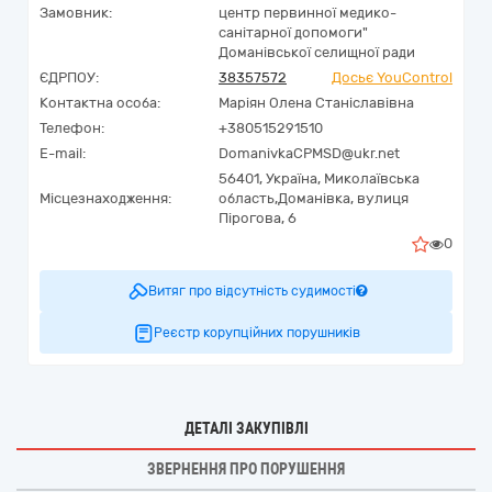
Замовник:
центр первинної медико-
санітарної допомоги"
Доманівської селищної ради
ЄДРПОУ:
38357572
Досьє YouControl
Контактна особа:
Маріян Олена Станіславівна
Телефон:
+380515291510
E-mail:
DomanivkaCPMSD@ukr.net
56401,
Україна
,
Миколаївська
Місцезнаходження:
область,
Доманівка,
вулиця
Пірогова, 6
0
Витяг про відсутність судимості
Реєстр корупційних порушників
ДЕТАЛІ ЗАКУПІВЛІ
ЗВЕРНЕННЯ ПРО ПОРУШЕННЯ