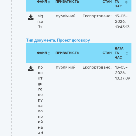
ФАЙЛ
ПРИВАТНІСТЬ
СТАН
ТА
ЧАС
sig
публічний
Експортовано:
13-05-
n.p
2026,
7s
10:43:13
Тип документа: Проект договору
ДАТА
ФАЙЛ
ПРИВАТНІСТЬ
СТАН
ТА
ЧАС
пр
публічний
Експортовано:
13-05-
оє
2026,
кт
10:37:09
до
го
во
ру
ка
ло
пр
ий
ма
ч.d