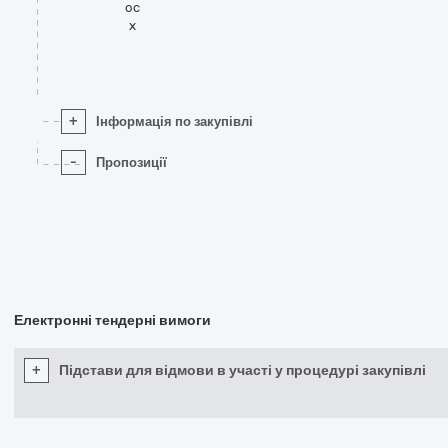
oc
x
+
Інформація по закупівлі
-
Пропозиції
Електронні тендерні вимоги
+
Підстави для відмови в участі у процедурі закупівлі