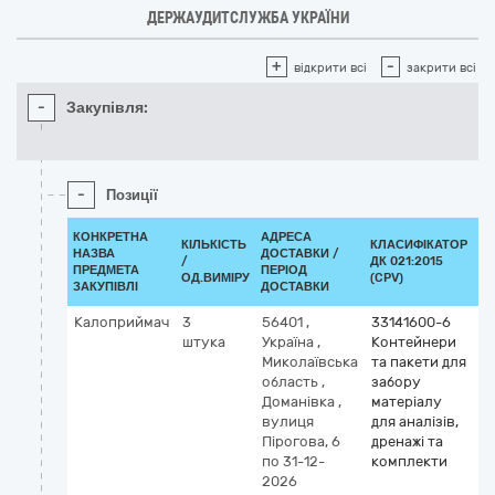
ДЕРЖАУДИТСЛУЖБА УКРАЇНИ
+
-
відкрити всі
закрити всі
-
Закупівля:
-
Позиції
КОНКРЕТНА
АДРЕСА
КІЛЬКІСТЬ
КЛАСИФІКАТОР
НАЗВА
ДОСТАВКИ /
/
ДК 021:2015
КЛ
ПРЕДМЕТА
ПЕРІОД
ОД.ВИМІРУ
(CPV)
ЗАКУПІВЛІ
ДОСТАВКИ
Калоприймач
3
56401
,
33141600-6
штука
Україна
,
Контейнери
Миколаївська
та пакети для
область
,
забору
Доманівка
,
матеріалу
вулиця
для аналізів,
Пірогова, 6
дренажі та
по 31-12-
комплекти
2026