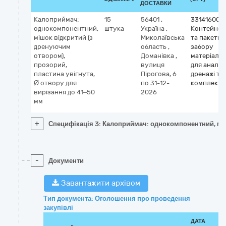
ДОСТАВКИ
Калоприймач:
15
56401
,
33141600-
однокомпонентний,
штука
Україна
,
Контейнер
мішок відкритий (з
Миколаївська
та пакети 
дренуючим
область
,
забору
отвором),
Доманівка
,
матеріалу
прозорий,
вулиця
для аналізі
пластина увігнута,
Пірогова, 6
дренажі та
Ø отвору для
по 31-12-
комплекти
вирізання до 41–50
2026
мм
+
Специфікація 3: Калоприймач: однокомпонентний, мішо
-
Документи
Завантажити архівом
Тип документа: Оголошення про проведення
закупівлі
ДАТА