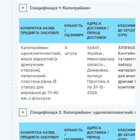
+
Специфікація 1: Калоприймач
АДРЕСА
КІЛЬКІСТЬ
КЛАСИФІКА
КОНКРЕТНА НАЗВА
ДОСТАВКИ /
/
ДК 021:2015
ПРЕДМЕТА ЗАКУПІВЛІ
ПЕРІОД
ОД.ВИМІРУ
(CPV)
ДОСТАВКИ
Калоприймач:
4
56401
,
33141600-
однокомпонентний,
штука
Україна
,
Контейнер
мішок відкритий (з
Миколаївська
та пакети 
дренуючим
область
,
забору
отвором),
Доманівка
,
матеріалу
непрозорий,
вулиця
для аналізі
пластина рівна, Ø
Пірогова, 6
дренажі та
отвору для
по 31-12-
комплекти
вирізання до 71–80
2026
мм, з фільтром
+
Специфікація 2: Калоприймач: однокомпонентний, мішо
АДРЕСА
КІЛЬКІСТЬ
КЛАСИФІКА
КОНКРЕТНА НАЗВА
ДОСТАВКИ /
/
ДК 021:2015
ПРЕДМЕТА ЗАКУПІВЛІ
ПЕРІОД
ОД.ВИМІРУ
(CPV)