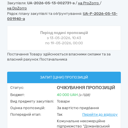
Закупівля:
UA-2026-05-13-002731-a
/
на ProZorro
/
на DoZorro
Рядок плану закупівлі та обґрунтування:
UA-P-2026-05-13-
001940-a
Період подачі пропозицій
з 13-05-2026, 10:43
по 19-05-2026, 00:00
Постачання Товару здійснюється власними силами та за
власний рахунок Постачальника
ЗАПИТ (ЦІНИ) ПРОПОЗИЦІЙ
ОЧІКУВАННЯ ПРОПОЗИЦІЙ
Статус:
Бюджет:
40 000
UAH
(з ПДВ)
Вид предмету закупівлі:
Товари
Оцінка пропозицій:
За вартістю придбання
Попередній етап:
Так
Перейти до відбору
Комунальне некомерційне
підприємство "Доманівський