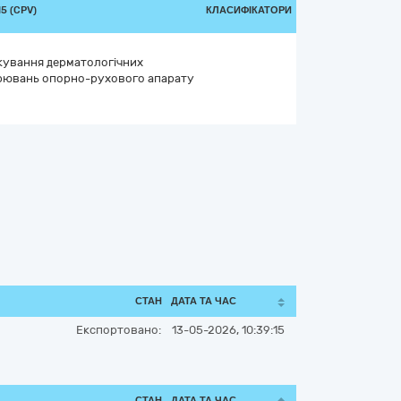
5 (CPV)
КЛАСИФІКАТОРИ
ікування дерматологічних
рювань опорно-рухового апарату
СТАН
ДАТА ТА ЧАС
Експортовано:
13-05-2026, 10:39:15
СТАН
ДАТА ТА ЧАС