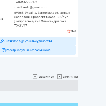
+380612222104
zokdl.vmtz@gmail.com
69063,
Україна
,
Запорізька область,
м
Запоріжжя,
Проспект Соборний/вул.
ня:
Дніпровська/вул.Олександрівська
70/21/47
0
Витяг про відсутність судимості
Реєстр корупційних порушників
+
-
відкрити всі
закрити всі