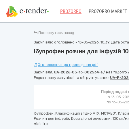
PROZORRO
PROZORRO MARKET
Повернутись назад
Закупівлю оголошено - 13-05-2026, 10:39. Дата остан
Ібупрофен розчин для інфузій 10
Оголошення про проведення.pdf
Закупівля:
UA-2026-05-13-002534-a
/
на ProZorro
Рядок плану закупівлі та обґрунтування:
UA-P-202
Період подачі
з 13-05-202
по 16-05-202
Ібупрофен: Класифікація згідно АТХ: M01AE01, Класи
Розчин для інфузій, Доза діючої речовини: 100 мг/м
мілілітр