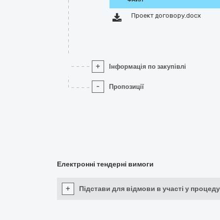
Проект договору.docx
+
Інформація по закупівлі
-
Пропозиції
Електронні тендерні вимоги
+
Підстави для відмови в участі у процеду