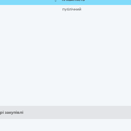
публічний
рі закупівлі