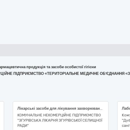
армацевтична продукція та засоби особистої гігієни
МЕРЦІЙНЕ ПІДПРИЄМСТВО «ТЕРИТОРІАЛЬНЕ МЕДИЧНЕ ОБ’ЄДНАННЯ «
Лікарські засоби для лікування захворювань крові, органів кровотворення та захворювань серцево-судинної системи
КОМУНАЛЬНЕ НЕКОМЕРЦІЙНЕ ПІДПРИЄМСТВО
Ком
"ЗГУРІВСЬКА ЛІКАРНЯ ЗГУРІВСЬКОЇ СЕЛИЩНОЇ
"Ду
РАДИ"
сані