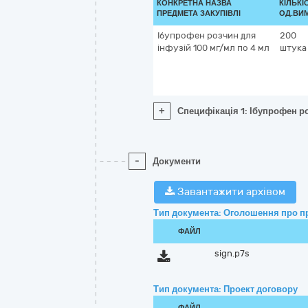
КОНКРЕТНА НАЗВА
КІЛЬКІ
ПРЕДМЕТА ЗАКУПІВЛІ
ОД.ВИМ
Ібупрофен розчин для
200
інфузій 100 мг/мл по 4 мл
штука
+
Специфікація 1: Ібупрофен р
-
Документи
Завантажити архівом
Тип документа: Оголошення про п
ФАЙЛ
sign.p7s
Тип документа: Проект договору
ФАЙЛ