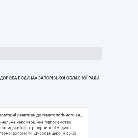
ЗДОРОВА РОДИНА» ЗАПОРІЗЬКОЇ ОБЛАСНОЇ РАДИ
Лабораторні реактиви до гематологічного аналізатора BC-20s Mindray
унальне некомерційне підприємство
бровицький центр первинної медико-
тарної допомоги" Дубровицької міської