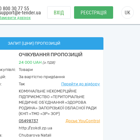
0 800 30 77 55
support@e-tender.ua
ВХІД
РЕЄСТРАЦІЯ
UK
Замовити дзвінок
ЗАПИТ (ЦІНИ) ПРОПОЗИЦІЙ
ОЧІКУВАННЯ ПРОПОЗИЦІЙ
24 000
UAH
(з ПДВ)
купівлі:
Товари
ій:
За вартістю придбання
:
Так
Перейти до відбору
КОМУНАЛЬНЕ НЕКОМЕРЦІЙНЕ
ПІДПРИЄМСТВО «ТЕРИТОРІАЛЬНЕ
МЕДИЧНЕ ОБ’ЄДНАННЯ «ЗДОРОВА
РОДИНА» ЗАПОРІЗЬКОЇ ОБЛАСНОЇ РАДИ
(КНП «ТМО «ЗР» ЗОР)
05498737
Досьє YouControl
http://zokdl.zp.ua
а:
Chubarova Natali