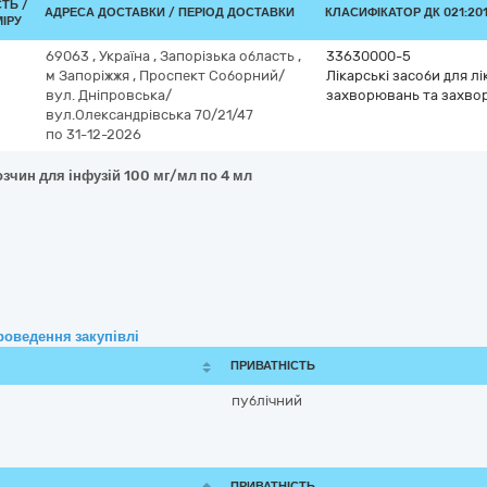
СТЬ /
АДРЕСА ДОСТАВКИ / ПЕРІОД ДОСТАВКИ
КЛАСИФІКАТОР ДК 021:201
ІРУ
69063
,
Україна
,
Запорізька область
,
33630000-5
м Запоріжжя
,
Проспект Соборний/
Лікарські засоби для л
вул. Дніпровська/
захворювань та захво
вул.Олександрівська 70/21/47
по 31-12-2026
озчин для інфузій 100 мг/мл по 4 мл
роведення закупівлі
ПРИВАТНІСТЬ
публічний
ПРИВАТНІСТЬ