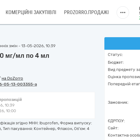
КОМЕРЦІЙНІ ЗАКУПІВЛІ
PROZORRO.ПРОДАЖІ
ніх змін - 13-05-2026, 10:39
0 мг/мл по 4 мл
Статус:
Бюджет:
Вид предмету за
Оцінка пропозиц
/
на DoZorro
Попередній етап
6-05-13-003355-a
 пропозицій
Замовник:
6, 10:39
6, 10:00
ЄДРПОУ:
фікація згідно МНН: Ibuprofen, Форма випуску:
Сайт:
л, Тип пакування: Контейнер, Флакон, Об'єм: 4
Контактна особ