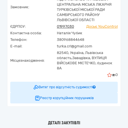
ЦЕНТРАЛЬНА МІСЬКА ЛІКАРНЯ
Замовник:
ТУРКІВСЬКОЇ МІСЬКОЇ РАДИ
САМБІРСЬКОГО РАЙОНУ
ЛЬВІВСЬКОЇ ОБЛАСТІ
ЄДРПОУ:
01997030
Досьє YouControl
Контактна особа:
Наталія Чубик
Телефон:
380968844648
E-mail:
turka.crl@gmail.com
82540,
Україна
,
Львівська
область,
Завадівка,
ВУЛИЦЯ
Місцезнаходження:
ВІЙСЬКОВЕ МІСТЕЧКО, будинок
8А
0
Витяг про відсутність судимості
Реєстр корупційних порушників
ДЕТАЛІ ЗАКУПІВЛІ