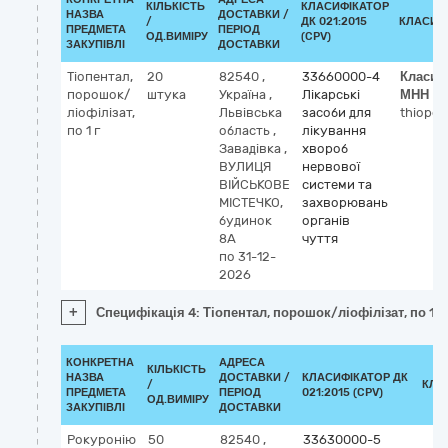
КІЛЬКІСТЬ
КЛАСИФІКАТОР
НАЗВА
ДОСТАВКИ /
/
ДК 021:2015
КЛАСИФ
ПРЕДМЕТА
ПЕРІОД
ОД.ВИМІРУ
(CPV)
ЗАКУПІВЛІ
ДОСТАВКИ
Тіопентал,
20
82540
,
33660000-4
Класиф
порошок/
штука
Україна
,
Лікарські
МНН
ліофілізат,
Львівська
засоби для
thiopen
по 1 г
область
,
лікування
Завадівка
,
хвороб
ВУЛИЦЯ
нервової
ВІЙСЬКОВЕ
системи та
МІСТЕЧКО,
захворювань
будинок
органів
8А
чуття
по 31-12-
2026
+
Специфікація 4: Тіопентал, порошок/ліофілізат, по 1 г
КОНКРЕТНА
АДРЕСА
КІЛЬКІСТЬ
НАЗВА
ДОСТАВКИ /
КЛАСИФІКАТОР ДК
/
КЛА
ПРЕДМЕТА
ПЕРІОД
021:2015 (CPV)
ОД.ВИМІРУ
ЗАКУПІВЛІ
ДОСТАВКИ
Рокуронію
50
82540
,
33630000-5