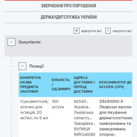
ЗВЕРНЕННЯ ПРО ПОРУШЕННЯ
ДЕРЖАУДИТСЛУЖБА УКРАЇНИ
+
-
відкрити всі
закрити всі
-
Закупівля:
-
Позиції
КОНКРЕТНА
АДРЕСА
КІЛЬКІСТЬ
НАЗВА
ДОСТАВКИ /
КЛАСИФІКАТОР ДК
/
ПРЕДМЕТА
ПЕРІОД
021:2015 (CPV)
ОД.ВИМІРУ
ЗАКУПІВЛІ
ДОСТАВКИ
Суксаметоній,
100
82540
,
33630000-5
розчин для
штука
Україна
,
Лікарські засоби
ін'єкцій, 20
Львівська
для лікування
мг/мл, по 5 мл
область
,
дерматологічних
Завадівка
,
захворювань та
ВУЛИЦЯ
захворювань
ВІЙСЬКОВЕ
опорно-