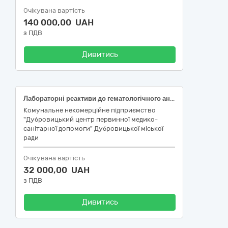
Очікувана вартість
140 000,00 UAH
з ПДВ
Дивитись
Лабораторні реактиви до гематологічного аналізатора BC-20s Mindray
Комунальне некомерційне підприємство
"Дубровицький центр первинної медико-
санітарної допомоги" Дубровицької міської
ради
Очікувана вартість
32 000,00 UAH
з ПДВ
Дивитись