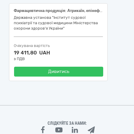
Фармацевтична продукція: Атрикаїн, епінефрин 4%, розчин для ін'єкцій 1:100000, артикаїну гідрохлориду 40 мг/1 мл; епінефрину (у формі гідрохлориду) 0,01мг/1 мл, по 1,7 мл у карпулі
Державна установа "Інститут судової
психіатрії та судової медицини Міністерства
охорони здоров'я України"
Очікувана вартість
19 411,80 UAH
з ПДВ
Дивитись
СЛІДКУЙТЕ ЗА НАМИ: