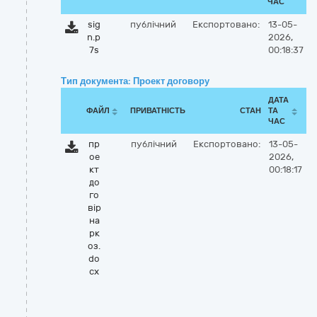
ЧАС
sig
публічний
Експортовано:
13-05-
n.p
2026,
7s
00:18:37
Тип документа: Проект договору
ДАТА
ФАЙЛ
ПРИВАТНІСТЬ
СТАН
ТА
ЧАС
пр
публічний
Експортовано:
13-05-
ое
2026,
кт
00:18:17
до
го
вір
на
рк
оз.
do
cx