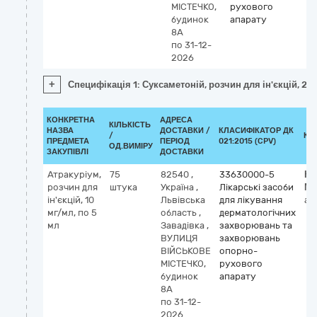
МІСТЕЧКО,
рухового
будинок
апарату
8А
по 31-12-
2026
+
Специфікація 1: Суксаметоній, розчин для ін'єкцій, 20
КОНКРЕТНА
АДРЕСА
КІЛЬКІСТЬ
НАЗВА
ДОСТАВКИ /
КЛАСИФІКАТОР ДК
/
КЛ
ПРЕДМЕТА
ПЕРІОД
021:2015 (CPV)
ОД.ВИМІРУ
ЗАКУПІВЛІ
ДОСТАВКИ
Атракуріум,
75
82540
,
33630000-5
Кл
розчин для
штука
Україна
,
Лікарські засоби
М
ін'єкцій, 10
Львівська
для лікування
at
мг/мл, по 5
область
,
дерматологічних
мл
Завадівка
,
захворювань та
ВУЛИЦЯ
захворювань
ВІЙСЬКОВЕ
опорно-
МІСТЕЧКО,
рухового
будинок
апарату
8А
по 31-12-
2026