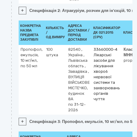
+
Специфікація 2: Атракуріум, розчин для ін'єкцій, 10 мг
КОНКРЕТНА
АДРЕСА
КІЛЬКІСТЬ
КЛАСИФІКАТОР
НАЗВА
ДОСТАВКИ /
/
ДК 021:2015
КЛАСИФ
ПРЕДМЕТА
ПЕРІОД
ОД.ВИМІРУ
(CPV)
ЗАКУПІВЛІ
ДОСТАВКИ
Пропофол,
100
82540
,
33660000-4
Класи
емульсія,
штука
Україна
,
Лікарські
МНН
10 мг/мл,
Львівська
засоби для
propof
по 50 мл
область
,
лікування
Завадівка
,
хвороб
ВУЛИЦЯ
нервової
ВІЙСЬКОВЕ
системи та
МІСТЕЧКО,
захворювань
будинок
органів
8А
чуття
по 31-12-
2026
+
Специфікація 3: Пропофол, емульсія, 10 мг/мл, по 50
КОНКРЕТНА
АДРЕСА