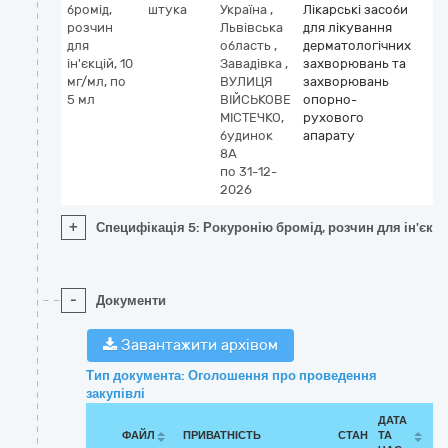
бромід,
штука
Україна
,
Лікарські засоби
розчин
Львівська
для лікування
для
область
,
дерматологічних
ін'єкцій, 10
Завадівка
,
захворювань та
мг/мл, по
ВУЛИЦЯ
захворювань
5 мл
ВІЙСЬКОВЕ
опорно-
МІСТЕЧКО,
рухового
будинок
апарату
8А
по 31-12-
2026
+
Специфікація 5: Рокуронію бромід, розчин для ін'єкцій
-
Документи
Завантажити архівом
Тип документа: Оголошення про проведення
закупівлі
ДАТА
ФАЙЛ
ПРИВАТНІСТЬ
СТАН
ТА