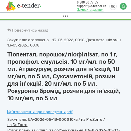
0 800 30 77 55
support@e-tender.ua
UK
Замовити дзвінок
Повернутись назад
Закупівлю оголошено - 13-05-2026, 00:18. Дата останніх змін -
13-05-2026, 00:18
Тіопентал, порошок/ліофілізат, по 1 г,
Пропофол, емульсія, 10 мг/мл, по 50
мл, Атракуріум, розчин для ін'єкцій, 10
мг/мл, по 5 мл, Суксаметоній, розчин
для ін'єкцій, 20 мг/мл, по 5 мл,
Рокуронію бромід, розчин для ін'єкцій,
10 мг/мл, по 5 мл
Оголошення про проведення.pdf
Закупівля:
UA-2026-05-13-000010-a
/
на ProZorro
/
на DoZorro
Рядок плану закупівлі та обґрунтування:
UA-P-2026-05-13-