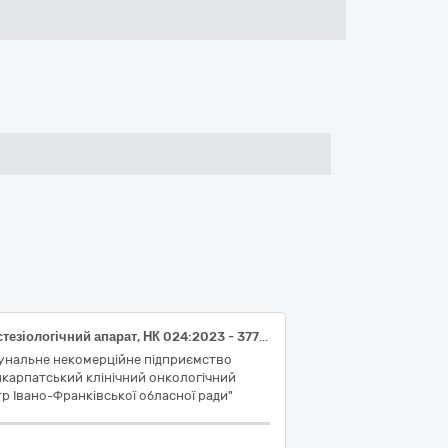
Анестезіологічний апарат, НК 024:2023 - 37710 – Система анестезіологічна, загального призначення/НК 031:2024 - Z12030101 - Системи для анестезії
унальне некомерційне підприємство
карпатський клінічний онкологічний
р Івано-Франківської обласної ради"