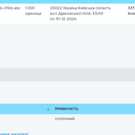
6-0106 або
1 000
03022
Україна
Київська область
331
одиниця
вул.Здановської Юлії, 33/43
Ане
по 31-12-2026
ПРИВАТНІСТЬ
публічний
ення закупівлі