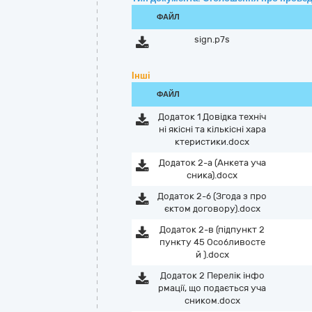
ФАЙЛ
sign.p7s
Інші
ФАЙЛ
Додаток 1 Довідка техніч
ні якісні та кількісні хара
ктеристики.docx
Додаток 2-а (Анкета уча
сника).docx
Додаток 2-б (Згода з про
єктом договору).docx
Додаток 2-в (підпункт 2
пункту 45 Особливосте
й ).docx
Додаток 2 Перелік інфо
рмації, що подається уча
сником.docx