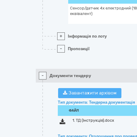
Сенсор/датчик 4х електродний (18
еквівалент)
+
Інформація по лоту
-
Пропозиції
-
Документи тендеру
Завантажити архівом
Тип документа: Тендерна документація
ФАЙЛ
1. ТД (Інструкція).docx
Тип документа: Оголошення про провед