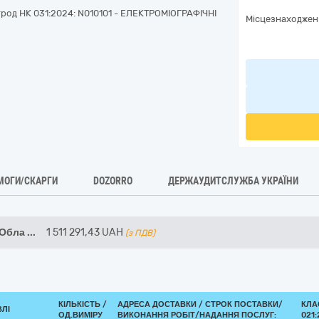
трод НК 031:2024: N010101 - ЕЛЕКТРОМІОГРАФІЧНІ
Місцезнаходжен
МОГИ/СКАРГИ
DOZORRO
ДЕРЖАУДИТСЛУЖБА УКРАЇНИ
 Обла
...
1 511 291,43
UAH
(з ПДВ)
КІЛЬКІСТЬ /
АДРЕСА ДОСТАВКИ /
СТРОК ПОСТАВКИ/
КЛА
ВЛІ
ОД.ВИМІРУ
ВИКОНАННЯ РОБІТ/НАДАННЯ ПОСЛУГ:
021: