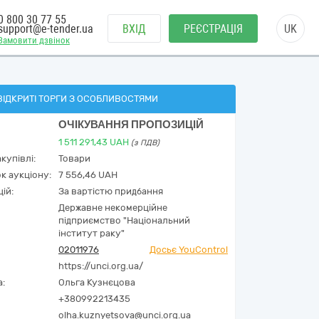
0 800 30 77 55
support@e-tender.ua
ВХІД
РЕЄСТРАЦІЯ
UK
Замовити дзвінок
ВІДКРИТІ ТОРГИ З ОСОБЛИВОСТЯМИ
ОЧІКУВАННЯ ПРОПОЗИЦІЙ
1 511 291,43
UAH
(з ПДВ)
купівлі:
Товари
к аукціону:
7 556,46 UAH
ій:
За вартістю придбання
Державне некомерційне
підприємство "Національний
інститут раку"
02011976
Досьє YouControl
https://unci.org.ua/
а:
Ольга Кузнєцова
+380992213435
olha.kuznyetsova@unci.org.ua