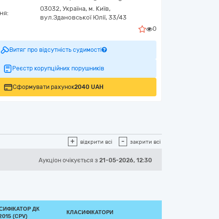
03032,
Україна
,
м. Київ,
ня:
вул.Здановської Юлії, 33/43
0
Витяг про відсутність судимості
Реєстр корупційних порушників
Сформувати рахунок
2040 UAH
+
-
відкрити всі
закрити всі
Аукціон
очікується
з
21-05-2026, 12:30
СИФІКАТОР ДК
КЛАСИФІКАТОРИ
2015 (CPV)