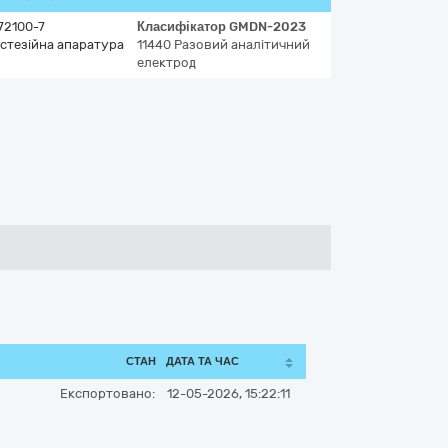
72100-7
Класифікатор
GMDN-2023
стезійна апаратура
11440
Разовий аналітичний
електрод
СТАН
ДАТА ТА ЧАС
Експортовано:
12-05-2026, 15:22:11