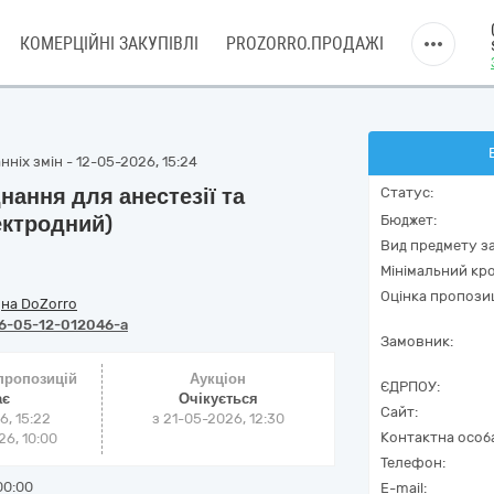
КОМЕРЦІЙНІ ЗАКУПІВЛІ
PROZORRO.ПРОДАЖІ
ніх змін - 12-05-2026, 15:24
нання для анестезії та
Статус:
ектродний)
Бюджет:
Вид предмету за
Мінімальний кро
Оцінка пропозиц
/
на DoZorro
6-05-12-012046-a
Замовник:
 пропозицій
Аукціон
ЄДРПОУ:
ає
Очікується
Сайт:
6, 15:22
з
21-05-2026, 12:30
Контактна особ
6, 10:00
Телефон:
00:00
E-mail: