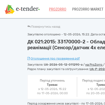
PROZORRO
PROZORRO MARKET
Повернутись назад
Закупівлю оголошено - 12-05-2026, 15:22. Дата остан
ДК 021:2015: 33170000-2 - Облад
реанімації (Сенсор/датчик 4х ел
Оголошення про проведення.pdf
Закупівля:
UA-2026-05-12-011290-a
/
на ProZorro
Рядок плану закупівлі та обґрунтування:
UA-P-202
Період уточнень
Період подачі
Триває
Трив
з 12-05-2026, 15:22
з 12-05-202
по 17-05-2026, 00:00
по 20-05-202
Період оскарження умов закупівлі - по
17-05-2026, 