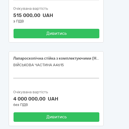
Очікувана вартість
515 000,00 UAH
з ПДВ
Дивитись
Лапароскопічна стійка з комплектуючими (НК 024:2023:32617 - Система лапароскопічна багаторазового використання; НК 031:2024:L1217-Набори інструментів для лапароскопії і торакоскопії, багаторазові) за кодом ДК 021:2015:33160000-9 Устаткування для операційних блоків
ВІЙСЬКОВА ЧАСТИНА А4615
Очікувана вартість
4 000 000,00 UAH
без ПДВ
Дивитись