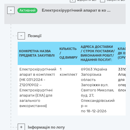
-
Електрохірургічний апарат в ко
...
Активний
-
Позиції
АДРЕСА ДОСТАВКИ
КІЛЬКІСТЬ
КЛАСИ
КОНКРЕТНА НАЗВА
/
СТРОК ПОСТАВКИ/
/
ДК 021:
ПРЕДМЕТА ЗАКУПІВЛІ
ВИКОНАННЯ РОБІТ/
ОД.ВИМІРУ
(CPV)
НАДАННЯ ПОСЛУГ:
Електрохірургічний
1
69063
Україна
33162
апарат в комплекті
комплект
Запорізька
Апара
(НК 031:2024 -
область
для
Z12010902 –
Запоріжжя
вул.
опера
Електрохірургічні
Святого Миколая,
блоків
апарати (ЕХА) для
буд. 27,
загального
Олександрівський
використання)
р-н
по 18-12-2026
+
Інформація по лоту