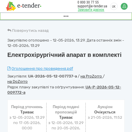
0 800 30 77 55
support@e-tender.ua
UK
Замовити дзвінок
Повернутись назад
Закупівлю оголошено - 12-05-2026, 13:29. Дата останніх змін -
12-05-2026, 13:29
Електрохірургічний апарат в комплекті
Оголошення про проведення.pdf
Закупівля:
UA-2026-05-12-007737-a
/
на ProZorro
/
на DoZorro
Рядок плану закупівлі та обґрунтування:
UA-P-2026-05-12-
009772-a
Період уточнень
Період подачі
Аукціон
Триває
пропозицій
Очікується
з 12-05-2026, 13:29
Триває
з
21-05-2026, 11:52
по 17-05-2026,
з 12-05-2026, 13:29
00:00
по 20-05-2026,