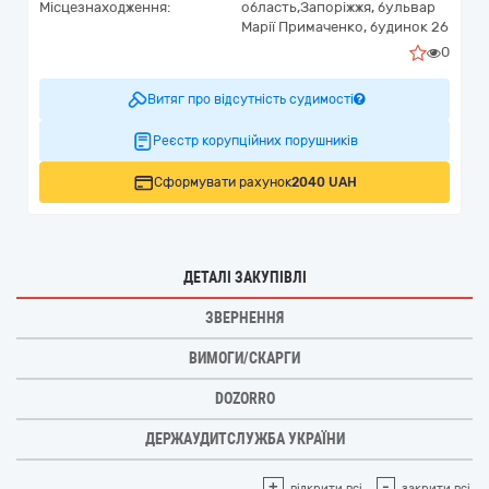
Місцезнаходження:
область,
Запоріжжя,
бульвар
Марії Примаченко, будинок 26
0
Витяг про відсутність судимості
Реєстр корупційних порушників
Сформувати рахунок
2040 UAH
ДЕТАЛІ ЗАКУПІВЛІ
ЗВЕРНЕННЯ
ВИМОГИ/СКАРГИ
DOZORRO
ДЕРЖАУДИТСЛУЖБА УКРАЇНИ
+
-
відкрити всі
закрити всі