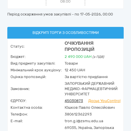
08:00
Період оскарження умов закупівлі - по
17-05-2026, 00:00
ВІДКРИТІ ТОРГИ З ОСОБЛИВОСТЯМИ
ОЧІКУВАННЯ
Статус:
ПРОПОЗИЦІЙ
Бюджет:
2 490 000
UAH
(з ПДВ)
Вид предмету закупівлі:
Товари
Мінімальний крок аукціону:
12 450 UAH
Оцінка пропозицій:
За вартістю придбання
ЗАПОРІЗЬКИЙ ДЕРЖАВНИЙ
Замовник:
МЕДИКО-ФАРМАЦЕВТИЧНИЙ
УНІВЕРСИТЕТ
ЄДРПОУ:
45030873
Досьє YouControl
Контактна особа:
Юшков Павло Олексійович
Телефон:
380612362293
E-mail:
tron.g.i@zsmu.edu.ua
69035,
Україна
,
Запорізька