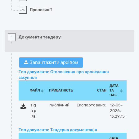
-
Пропозиції
-
Документи тендеру
Завантажити архівом
Тип документа: Оголошення про проведення
закупівлі
ДАТА
ФАЙЛ
ПРИВАТНІСТЬ
СТАН
ТА
ЧАС
sig
публічний
Експортовано:
12-05-
n.p
2026,
7s
13:29:15
Тип документа: Тендерна документація
ДАТА