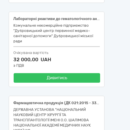
Лабораторні реактиви до гематологічного аналізатора BC-20s Mindray
Комунальне некомерційне підприємство
"Дубровицький центр первинної медико-
санітарної допомоги" Дубровицької міської
ради
Очікувана вартість
32 000,00 UAH
з ПДВ
Дивитись
Фармацевтична продукція (ДК 021:2015 - 33600000-6 Фармацевтична продукція)
ДЕРЖАВНА УСТАНОВА "НАЦІОНАЛЬНИЙ
НАУКОВИЙ ЦЕНТР ХІРУРГІЇ ТА
ТРАНСПЛАНТОЛОГІЇ ІМЕНІ О.О. ШАЛІМОВА
НАЦІОНАЛЬНОЇ АКАДЕМІЇ МЕДИЧНИХ НАУК