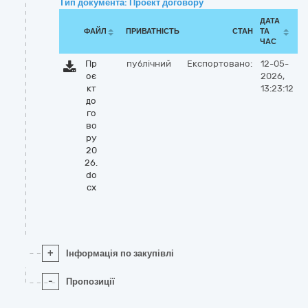
Тип документа: Проект договору
ДАТА
ФАЙЛ
ПРИВАТНІСТЬ
СТАН
ТА
ЧАС
Пр
публічний
Експортовано:
12-05-
оє
2026,
кт
13:23:12
до
го
во
ру
20
26.
do
cx
+
Інформація по закупівлі
-
Пропозиції