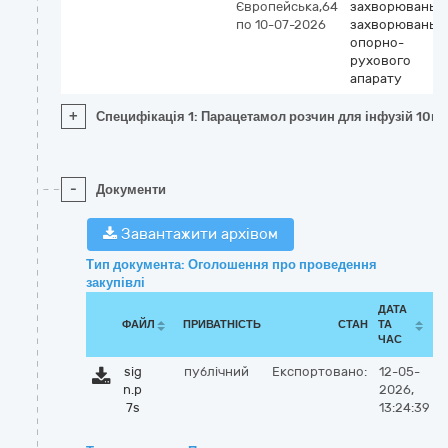
Європейська,64
захворювань т
по 10-07-2026
захворювань
опорно-
рухового
апарату
+
Специфікація 1: Парацетамол розчин для інфузій 10м
-
Документи
Завантажити архівом
Тип документа: Оголошення про проведення
закупівлі
ДАТА
ФАЙЛ
ПРИВАТНІСТЬ
СТАН
ТА
ЧАС
sig
публічний
Експортовано:
12-05-
n.p
2026,
7s
13:24:39