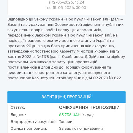
з 12-05-2026, 13:24
по 15-05-2026, 00:00
Відповідно до Закону України «Про публічні закупівлі» (далі –
Закон) та з урахуванням Особливостей здійснення публічних
закупівель товарів, робіт і послуг для замовників,
передбачених Законом України “Про публічні закупівлі”, на
період дії правового режиму воєнного стану в Україні та
протягом 90 днів з дня його припинення або скасування,
затверджених постановою Кабінету Міністрів України від 12
жовтня 2022 р. № 1178 (далі - Особливості). Здійснення відбору
постачальника шляхом запиту ціни пропозицій
постачальників відповідно до Порядку формування та
використання електронного каталогу, затвердженого
постановою Кабінету Міністрів України від 14.09.2020 № 822
ЗАПИТ (ЦІНИ) ПРОПОЗИЦІЙ
ОЧІКУВАННЯ ПРОПОЗИЦІЙ
Статус:
Бюджет:
85 736
UAH
(з ПДВ)
Вид предмету закупівлі:
Товари
Оцінка пропозицій:
За вартістю придбання