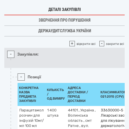
ДЕТАЛІ ЗАКУПІВЛІ
ЗВЕРНЕННЯ ПРО ПОРУШЕННЯ
ДЕРЖАУДИТСЛУЖБА УКРАЇНИ
+
-
відкрити всі
закрити всі
-
Закупівля:
-
Позиції
КОНКРЕТНА
АДРЕСА
КІЛЬКІСТЬ
НАЗВА
ДОСТАВКИ /
КЛАСИФІКАТОР Д
/
ПРЕДМЕТА
ПЕРІОД
021:2015 (CPV)
ОД.ВИМІРУ
ЗАКУПІВЛІ
ДОСТАВКИ
Парацетамол
1 400
44101
,
Україна
,
33630000-5
розчин для
штука
Волинська
Лікарські засо
інфузій 10мг/
область
,
смт
для лікування
мл 100 мл
Ратне
,
вул.
дерматологічн