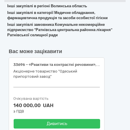
Інші закупівлі в регіоні Волинська область
Інші закупівлі в категорії Медичне обладнання,
фармацевтична продукція та засоби особистої гігієни
Інші закупівлі замовника Комунальне некомерційне
підприємство "Ратнівська центральна районна лікарня"
Ратнівської селищної ради
Вас може зацікавити
33696 – «Реактиви та контрастні речовини», 8 найменувань.
Акціонерне товариство "Одеський
припортовий завод"
Очікувана вартість
140 000,00 UAH
з ПДВ
Дивитись