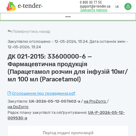
0 800 30 77 55
support@e-tender.ua
UK
Замовити дзвінок
Повернутись назад
Закупівлю оголошено - 12-05-2026, 13:24. Дата останніх змін -
12-05-2026, 13:24
ДК 021-2015: 33600000-6 —
Фармацевтична продукція
(Парацетамол розчин для інфузій 10мг/
мл 100 мл (Paracetamol)
Оголошення про проведення.pdf
Закупівля:
UA-2026-05-12-007602-a
/
на ProZorro
/
на DoZorro
Рядок плану закупівлі та обґрунтування:
UA-P-2026-05-12-
009530-a
Період подачі пропозицій