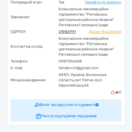
Попередній етап:
Так
Перейти до відбору
Комунальне некомерційне
підприємство "Ратнівська
Замовник:
центральна районна лікарня"
Ратнівської селищної ради
ЄДРПОУ:
01982991
Досьє YouControl
Комунальне некомерційне
підприємство "Ратнівська
Контактна особа:
центральна районна лікарня"
Ратнівської селищної ради
Телефон:
0987056608
E-mail:
tender.rcrl@gmail.com
44101,
Україна
,
Волинська
Місцезнаходження:
область,
смт Ратне,
вул.
Європейська,64
0
Витяг про відсутність судимості
Реєстр корупційних порушників