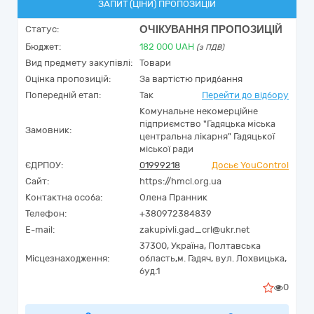
ЗАПИТ (ЦІНИ) ПРОПОЗИЦІЙ
ОЧІКУВАННЯ ПРОПОЗИЦІЙ
Статус:
Бюджет:
182 000
UAH
(з ПДВ)
Вид предмету закупівлі:
Товари
Оцінка пропозицій:
За вартістю придбання
Попередній етап:
Так
Перейти до відбору
Комунальне некомерційне
підприємство "Гадяцька міська
Замовник:
центральна лікарня" Гадяцької
міської ради
ЄДРПОУ:
01999218
Досьє YouControl
Сайт:
https://hmcl.org.ua
Контактна особа:
Олена Пранник
Телефон:
+380972384839
E-mail:
zakupivli.gad_crl@ukr.net
37300,
Україна
,
Полтавська
Місцезнаходження:
область,
м. Гадяч,
вул. Лохвицька,
буд.1
0