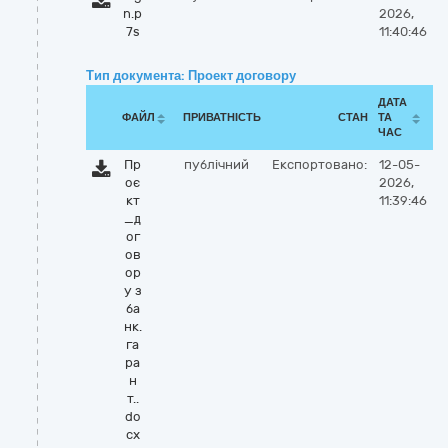
n.p
2026,
7s
11:40:46
Тип документа: Проект договору
ДАТА
ФАЙЛ
ПРИВАТНІСТЬ
СТАН
ТА
ЧАС
Пр
публічний
Експортовано:
12-05-
оє
2026,
кт
11:39:46
_д
ог
ов
ор
у з
ба
нк.
га
ра
н
т..
do
cx