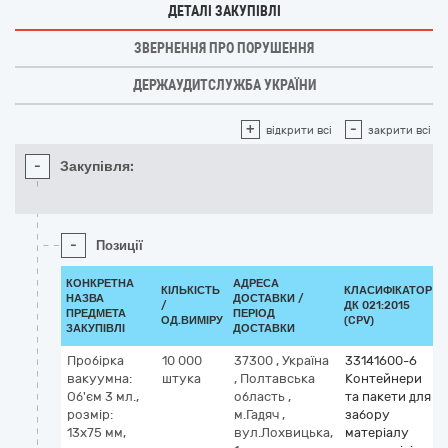
ДЕТАЛІ ЗАКУПІВЛІ
ЗВЕРНЕННЯ ПРО ПОРУШЕННЯ
ДЕРЖАУДИТСЛУЖБА УКРАЇНИ
+
-
відкрити всі
закрити всі
-
Закупівля:
-
Позиції
КОНКРЕТНА
АДРЕСА
КІЛЬКІСТЬ
КЛАСИФІКАТОР
НАЗВА
ДОСТАВКИ /
/
ДК 021:2015
ПРЕДМЕТА
ПЕРІОД
ОД.ВИМІРУ
(CPV)
ЗАКУПІВЛІ
ДОСТАВКИ
Пробірка
10 000
37300
,
Україна
33141600-6
вакуумна:
штука
,
Полтавська
Контейнери
Об'єм 3 мл.,
область
,
та пакети для
розмір:
м.Гадяч
,
забору
13х75 мм,
вул.Лохвицька,
матеріалу