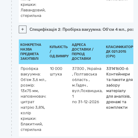
кришки:
Лавандовий,
стерильна
+
Специфікація 2: Пробірка вакуумна: Об'єм 4 мл., роз
КОНКРЕТНА
АДРЕСА
КІЛЬКІСТЬ
КЛАСИФІКАТОР
НАЗВА
ДОСТАВКИ /
/
ДК 021:2015
ПРЕДМЕТА
ПЕРІОД
ОД.ВИМІРУ
(CPV)
ЗАКУПІВЛІ
ДОСТАВКИ
Пробірка
10 000
37300
,
Україна
33141600-6
вакуумна:
штука
,
Полтавська
Контейнери
Об'єм 3,6 мл.,
область
,
та пакети для
розмір:
м.Гадяч
,
забору
13х75 мм,
вул.Лохвицька,
матеріалу
наповнювач:
1
для аналізів,
цитрат
по 31-12-2026
дренажі та
натрію 3,8%,
комплекти
колір
кришки:
Блакитний,
стерильна