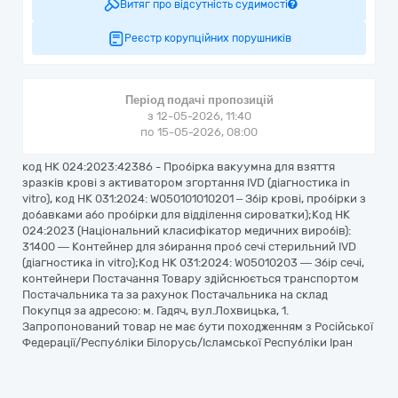
Витяг про відсутність судимості
Реєстр корупційних порушників
Період подачі пропозицій
з 12-05-2026, 11:40
по 15-05-2026, 08:00
код НК 024:2023:42386 - Пробірка вакуумна для взяття
зразків крові з активатором згортання IVD (діагностика in
vitro), код НК 031:2024: W050101010201 – Збір крові, пробірки з
добавками або пробірки для відділення сироватки);Код НК
024:2023 (Національний класифікатор медичних виробів):
31400 — Контейнер для збирання проб сечі стерильний IVD
(діагностика in vitro);Код НК 031:2024: W05010203 — Збір сечі,
контейнери Постачання Товару здійснюється транспортом
Постачальника та за рахунок Постачальника на склад
Покупця за адресою: м. Гадяч, вул.Лохвицька, 1.
Запропонований товар не має бути походженням з Російської
Федерації/Республіки Білорусь/Ісламської Республіки Іран