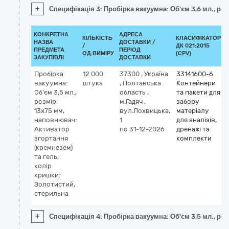
+
Специфікація 3: Пробірка вакуумна: Об'єм 3,6 мл., ро
КОНКРЕТНА
АДРЕСА
КІЛЬКІСТЬ
КЛАСИФІКАТОР
НАЗВА
ДОСТАВКИ /
/
ДК 021:2015
ПРЕДМЕТА
ПЕРІОД
ОД.ВИМІРУ
(CPV)
ЗАКУПІВЛІ
ДОСТАВКИ
Пробірка
12 000
37300
,
Україна
33141600-6
вакуумна:
штука
,
Полтавська
Контейнери
Об'єм 3,5 мл.,
область
,
та пакети для
розмір:
м.Гадяч
,
забору
13х75 мм,
вул.Лохвицька,
матеріалу
наповнювач:
1
для аналізів,
Активатор
по 31-12-2026
дренажі та
згортання
комплекти
(кремнезем)
та гель,
колір
кришки:
Золотистий,
стерильна
+
Специфікація 4: Пробірка вакуумна: Об'єм 3,5 мл., ро