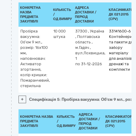
КОНКРЕТНА
АДРЕСА
КІЛЬКІСТЬ
КЛАСИФІКАТОР
НАЗВА
ДОСТАВКИ /
/
ДК 021:2015
ПРЕДМЕТА
ПЕРІОД
ОД.ВИМІРУ
(CPV)
ЗАКУПІВЛІ
ДОСТАВКИ
Пробірка
10 000
37300
,
Україна
33141600-6
вакуумна:
штука
,
Полтавська
Контейнери
Об'єм 9 мл.,
область
,
та пакети для
розмір: 16х100
м.Гадяч
,
забору
мм,
вул.Лохвицька,
матеріалу
наповнювач:
1
для аналізів,
Активатор
по 31-12-2026
дренажі та
згортання,
комплекти
колір кришки:
Помаранчевий,
стерильна
+
Специфікація 5: Пробірка вакуумна: Об'єм 9 мл., роз
АДРЕСА
КОНКРЕТНА НАЗВА
КІЛЬКІСТЬ
КЛАСИФІКАТОР
ДОСТАВКИ /
ПРЕДМЕТА
/
ДК 021:2015
ПЕРІОД
ЗАКУПІВЛІ
ОД.ВИМІРУ
(CPV)
ДОСТАВКИ