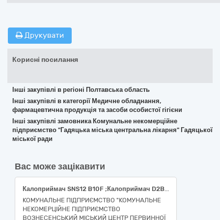
Друкувати
Корисні посилання
Інші закупівлі в регіоні Полтавська область
Інші закупівлі в категорії Медичне обладнання,
фармацевтична продукція та засоби особистої гігієни
Інші закупівлі замовника Комунальне некомерційне
підприємство "Гадяцька міська центральна лікарня" Гадяцької
міської ради
Вас може зацікавити
Калоприймач SNS12 B10F ;Калоприймач D2B6XV + пластина до Калоприймача В2С610
КОМУНАЛЬНЕ ПІДПРИЄМСТВО "КОМУНАЛЬНЕ
НЕКОМЕРЦІЙНЕ ПІДПРИЄМСТВО
ВОЗНЕСЕНСЬКИЙ МІСЬКИЙ ЦЕНТР ПЕРВИННОЇ