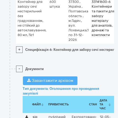
Контейнер для
600
37300
,
33141600-6
забору сечі
штука
Україна
,
Контейнери
нестерильний
Полтавська
та пакети для
без
область
,
забору
градуюванням,
м.Гадяч
,
матеріалу
не стійкий до
вул.
для аналізів,
автоклавування,
Лохвицька,1
дренажі та
80 мл, №1
по 31-12-
комплекти
2026
+
Специфікація 6: Контейнер для забору сечі нестериль
-
Документи
Завантажити архівом
Тип документа: Оголошення про проведення
закупівлі
ДАТА
ФАЙЛ
ПРИВАТНІСТЬ
СТАН
ТА
ЧАС
sig
публічний
Експортовано:
12-05-