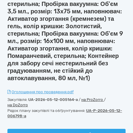
стерильна; Пробірка вакуумна: Об'єм
3,5 мл., розмір: 13х75 мм, наповнювач:
Активатор згортання (кремнезем) та
гель, колір кришки: Золотистий,
стерильна; Пробірка вакуумна: Об'єм 9
мл., розмір: 16х100 мм, наповнювач:
Активатор згортання, колір кришки:
Помаранчевий, стерильна; Контейнер
для забору сечі нестерильний без
градуюванням, не стійкий до
автоклавування, 80 мл, №1)
Оголошення про проведення.pdf
Закупівля:
UA-2026-05-12-005164-a
/
на ProZorro
/
на DoZorro
Рядок плану закупівлі та обґрунтування:
UA-P-2026-05-12-
006798-a