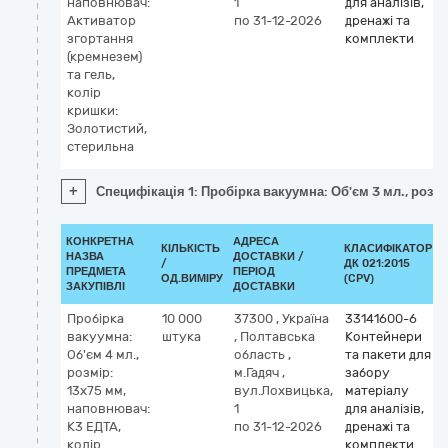
наповнювач:
1
для аналізів,
Активатор
по 31-12-2026
дренажі та
згортання
комплекти
(кремнезем)
та гель,
колір
кришки:
Золотистий,
стерильна
+
Специфікація 1: Пробірка вакуумна: Об'єм 3 мл., розм
КОНКРЕТНА
АДРЕСА
КІЛЬКІСТЬ
КЛАСИФІКАТОР
НАЗВА
ДОСТАВКИ /
/
ДК 021:2015
ПРЕДМЕТА
ПЕРІОД
ОД.ВИМІРУ
(CPV)
ЗАКУПІВЛІ
ДОСТАВКИ
Пробірка
10 000
37300
,
Україна
33141600-6
вакуумна:
штука
,
Полтавська
Контейнери
Об'єм 4 мл.,
область
,
та пакети для
розмір:
м.Гадяч
,
забору
13х75 мм,
вул.Лохвицька,
матеріалу
наповнювач:
1
для аналізів,
К3 ЕДТА,
по 31-12-2026
дренажі та
колір
комплекти