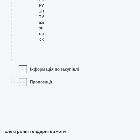
РУ
ЗП
П б
ахі
ли.
do
cx
+
Інформація по закупівлі
-
Пропозиції
Електронні тендерні вимоги