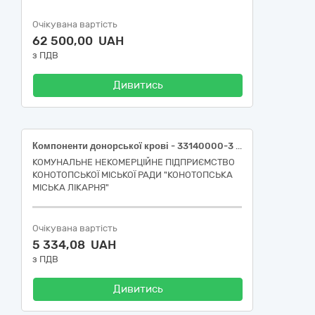
Очікувана вартість
62 500,00 UAH
з ПДВ
Дивитись
Компоненти донорської крові - 33140000-3 «Медичні матеріали» за ДК 021:2015 Єдиного закупівельного словника
КОМУНАЛЬНЕ НЕКОМЕРЦІЙНЕ ПІДПРИЄМСТВО
КОНОТОПСЬКОЇ МІСЬКОЇ РАДИ "КОНОТОПСЬКА
МІСЬКА ЛІКАРНЯ"
Очікувана вартість
5 334,08 UAH
з ПДВ
Дивитись