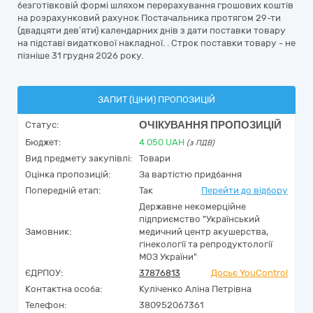
безготівковій формі шляхом перерахування грошових коштів
на розрахунковий рахунок Постачальника протягом 29-ти
(двадцяти дев’яти) календарних днів з дати поставки товару
на підставі видаткової накладної. . Строк поставки товару - не
пізніше 31 грудня 2026 року.
ЗАПИТ (ЦІНИ) ПРОПОЗИЦІЙ
ОЧІКУВАННЯ ПРОПОЗИЦІЙ
Статус:
Бюджет:
4 050
UAH
(з ПДВ)
Вид предмету закупівлі:
Товари
Оцінка пропозицій:
За вартістю придбання
Попередній етап:
Так
Перейти до відбору
Державне некомерційне
підприємство "Український
Замовник:
медичний центр акушерства,
гінекології та репродуктології
МОЗ України"
ЄДРПОУ:
37876813
Досьє YouControl
Контактна особа:
Куліченко Аліна Петрівна
Телефон:
380952067361