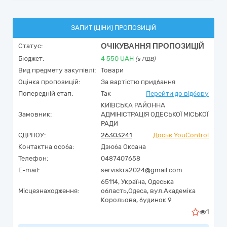
ЗАПИТ (ЦІНИ) ПРОПОЗИЦІЙ
ОЧІКУВАННЯ ПРОПОЗИЦІЙ
Статус:
Бюджет:
4 550
UAH
(з ПДВ)
Вид предмету закупівлі:
Товари
Оцінка пропозицій:
За вартістю придбання
Попередній етап:
Так
Перейти до відбору
КИЇВСЬКА РАЙОННА
Замовник:
АДМІНІСТРАЦІЯ ОДЕСЬКОЇ МІСЬКОЇ
РАДИ
ЄДРПОУ:
26303241
Досьє YouControl
Контактна особа:
Дзюба Оксана
Телефон:
0487407658
E-mail:
serviskra2024@gmail.com
65114,
Україна
,
Одеська
Місцезнаходження:
область,
Одеса,
вул.Академіка
Корольова, будинок 9
1