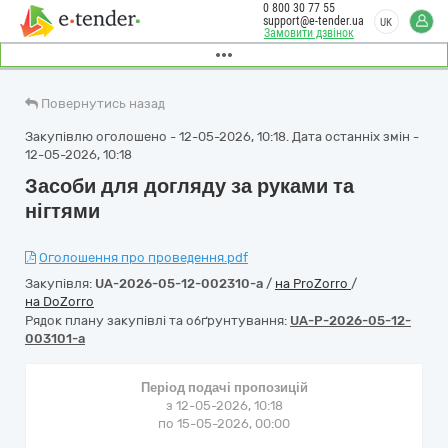
0 800 30 77 55
support@e-tender.ua
UK
Замовити дзвінок
Повернутись назад
Закупівлю оголошено - 12-05-2026, 10:18. Дата останніх змін -
12-05-2026, 10:18
Засоби для догляду за руками та
нігтями
Оголошення про проведення.pdf
Закупівля:
UA-2026-05-12-002310-a
/
на ProZorro
/
на DoZorro
Рядок плану закупівлі та обґрунтування:
UA-P-2026-05-12-
003101-a
Період подачі пропозицій
з 12-05-2026, 10:18
по 15-05-2026, 00:00