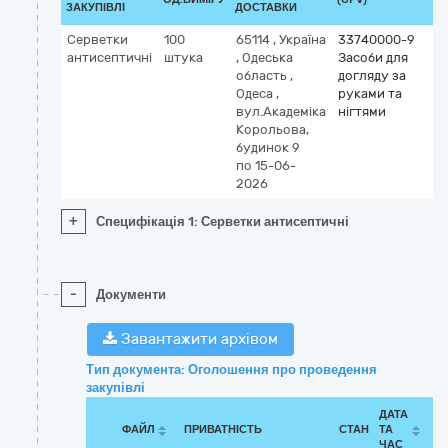
ЗАКУПІВЛІ
ДОСТАВКИ
Серветки
100
65114
,
Україна
33740000-9
антисептичні
штука
,
Одеська
Засоби для
область
,
догляду за
Одеса
,
руками та
вул.Академіка
нігтями
Корольова,
будинок 9
по 15-06-
2026
+
Специфікація 1: Серветки антисептичні
-
Документи
Завантажити архівом
Тип документа: Оголошення про проведення
закупівлі
ДАТА
ФАЙЛ
ПРИВАТНІСТЬ
СТАН
ТА
ЧАС