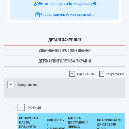
Витяг про відсутність судимості
Реєстр корупційних порушників
ДЕТАЛІ ЗАКУПІВЛІ
ЗВЕРНЕННЯ ПРО ПОРУШЕННЯ
ДЕРЖАУДИТСЛУЖБА УКРАЇНИ
+
-
відкрити всі
закрити всі
-
Закупівля:
-
Позиції
КОНКРЕТНА
АДРЕСА
КІЛЬКІСТЬ
КЛАСИФІКАТОР
НАЗВА
ДОСТАВКИ /
/
ДК 021:2015
К
ПРЕДМЕТА
ПЕРІОД
ОД.ВИМІРУ
(CPV)