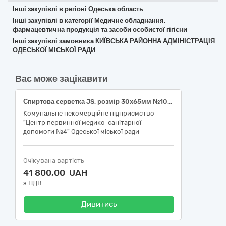
Інші закупівлі в регіоні Одеська область
Інші закупівлі в категорії Медичне обладнання,
фармацевтична продукція та засоби особистої гігієни
Інші закупівлі замовника КИЇВСЬКА РАЙОННА АДМІНІСТРАЦІЯ
ОДЕСЬКОЇ МІСЬКОЇ РАДИ
Вас може зацікавити
Спиртова серветка JS, розмір 30х65мм №100, Серветки дезінфекційні "НЕОСТЕРИЛ ФОРМУЛА 1" (рулон 100шт.)
Комунальне некомерційне підприємство
"Центр первинної медико-санітарної
допомоги №4" Одеської міської ради
Очікувана вартість
41 800,00 UAH
з ПДВ
Дивитись