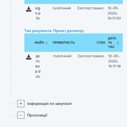
sig
публічний
Експортовано:
12-05-
n.p
2026,
7s
10:17:59
Тип документа: Проект договору
ДАТА
ФАЙЛ
ПРИВАТНІСТЬ
СТАН
ТА
ЧАС
до
публічний
Експортовано:
12-05-
го
2026,
во
10:17:18
р.d
oc
+
Інформація по закупівлі
-
Пропозиції